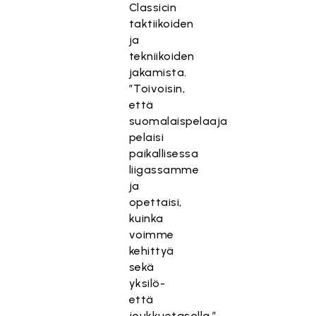
Classicin
taktiikoiden
ja
tekniikoiden
jakamista.
”Toivoisin,
että
suomalaispelaaja
pelaisi
paikallisessa
liigassamme
ja
opettaisi,
kuinka
T
voimme
ä
kehittyä
m
sekä
ä
yksilö-
s
että
i
joukkuetasolla.”