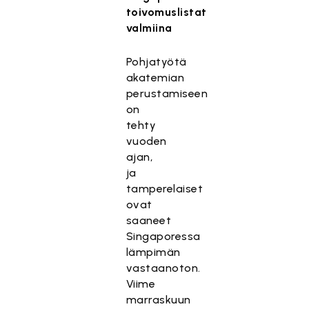
toivomuslistat
valmiina
Pohjatyötä
akatemian
perustamiseen
on
tehty
vuoden
ajan,
ja
tamperelaiset
ovat
saaneet
Singaporessa
lämpimän
vastaanoton.
Viime
marraskuun