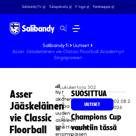
SalibandyTV
Tulospalvelu
F-liiga
Fanikauppa
Salibandy.fi
Uutiset
Asser Jääskeläinen vie Classic Floorball Academyn
Singaporeen
Lukukertoja:
302
Asser
Nyt
SUOSITTUA
2
akatemia
02.08.2
Jääskeläinen
5
UUTISET
ottaa
026
.
uuden
vie Classic
Champions Cup
0
askeleen
5
vauhtiin tässä
lähettäessään
Floorball
.
ensimmäisen