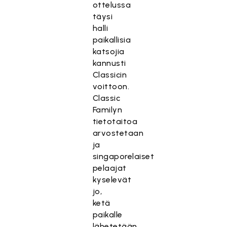
ottelussa
täysi
halli
paikallisia
katsojia
kannusti
Classicin
voittoon.
Classic
Familyn
tietotaitoa
arvostetaan
ja
singaporelaiset
pelaajat
kyselevät
jo,
ketä
paikalle
lähetetään