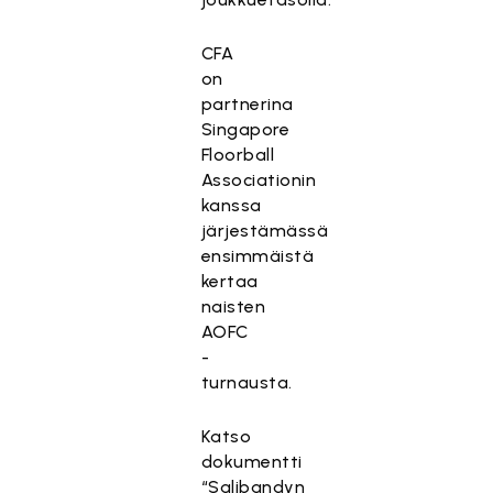
s
ä
CFA
l
on
t
partnerina
ö
Singapore
o
Floorball
n
Associationin
e
kanssa
s
järjestämässä
t
ensimmäistä
e
kertaa
t
naisten
t
AOFC
y
-
,
turnausta.
k
o
Katso
s
dokumentti
k
“Salibandyn