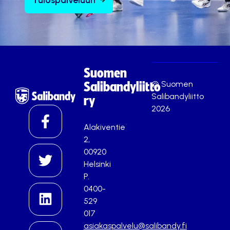
Suomen
© Suomen
Salibandyliitto
Salibandyliitto
ry
2026
Alakiventie
2,
00920
Helsinki
P.
0400-
529
017
asiakaspalvelu@salibandy.fi