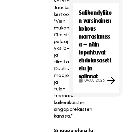
välistä”,
Jääskeläinen
Salibandyliito
kertoo.
n varsinainen
“Vien
mukanani
kokous
Classicin
marraskuuss
pelaajatekniikkaa,
a – näin
yksilö-
tapahtuvat
ja
ehdokasasett
tiimitasolla.
elu ja
Osallistun
maajoukkueleireille,
valinnat
04.08.2026
ja
tulen
treenaamaan
kaikenikäisten
singaporelaisten
kanssa.”
Singaporelaisilla