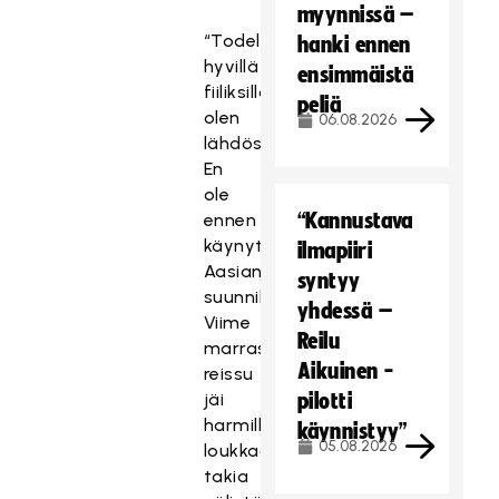
myynnissä –
“Todella
hanki ennen
hyvillä
ensimmäistä
fiiliksillä
peliä
olen
06.08.2026
lähdössä.
En
ole
“Kannustava
ennen
käynyt
ilmapiiri
Aasian
syntyy
suunnilla.
yhdessä –
Viime
Reilu
marraskuun
Aikuinen -
reissu
jäi
pilotti
harmillisesti
käynnistyy”
05.08.2026
loukkaantumisen
takia