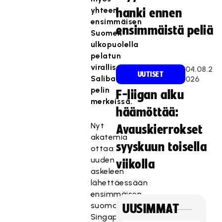
yhteen
hanki ennen
ensimmäisen
ensimmäistä peliä
Suomen
ulkopuolella
pelatun
virallisen
04.08.2
UUTISET
Salibandyliigan
026
pelin
F-liigan alku
merkeissä.
häämöttää:
Nyt
Avauskierrokset
akatemia
syyskuun toisella
ottaa
uuden
viikolla
askeleen
lähettäessään
ensimmäisen
suomalaispelaajansa
UUSIMMAT
Singaporeen.