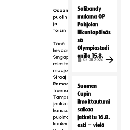
Salibandy
Osaamisvaihtoa
mukana OP
puolin
ja
Pohjolan
toisin
liikuntapäiväs
sä
Tänä
Olympiastadi
keväänä
onilla 15.8.
Singaporen
08.08.2026
miesten
maajoukkueen
Siraaj
Ramadhan
Suomen
treenasi
Cupin
Tampereella
ilmoittautumi
joukkueen
saikaa
kanssa
jatkettu 16.8.
puolitoista
kuukautta.
asti – vielä