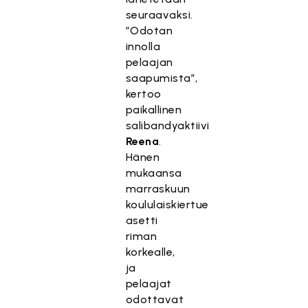
seuraavaksi.
”Odotan
innolla
pelaajan
saapumista”,
kertoo
paikallinen
salibandyaktiivi
Reena
.
Hänen
mukaansa
marraskuun
koululaiskiertue
asetti
riman
korkealle,
ja
pelaajat
odottavat