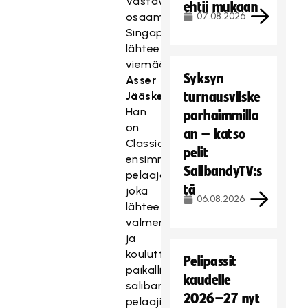
Vastavuoroisesti
ehtii mukaan
osaamista
07.08.2026
Singaporeen
lähtee
viemään
Syksyn
Asser
Jääskeläinen
turnausvilske
.
Hän
parhaimmilla
on
an – katso
Classicin
pelit
ensimmäinen
SalibandyTV:s
pelaaja,
tä
joka
06.08.2026
lähtee
valmentamaan
ja
kouluttamaan
Pelipassit
paikallisia
kaudelle
salibandyn
2026–27 nyt
pelaajia.