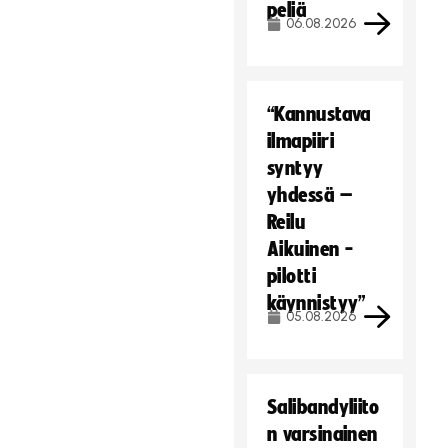
peliä
06.08.2026
“Kannustava
ilmapiiri
syntyy
yhdessä –
Reilu
Aikuinen -
pilotti
käynnistyy”
05.08.2026
Salibandyliito
n varsinainen