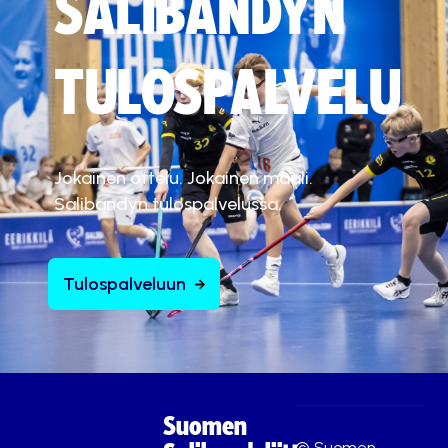
SALIBANDYN
TULOSPALVELU
Jokainen ottelu. Jokainen maali.
Salibandyn tulospalvelussa.
Tulospalveluun
Suomen
© Suomen