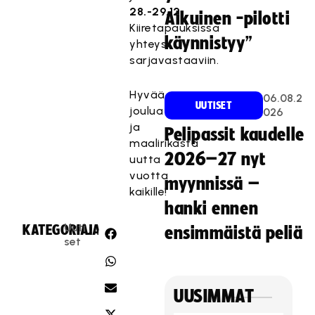
28.-29.12.
Aikuinen -pilotti
Kiiretapauksissa
käynnistyy”
yhteys
sarjavastaaviin.
Hyvää
06.08.2
UUTISET
joulua
026
ja
Pelipassit kaudelle
maalirikasta
2026–27 nyt
uutta
vuotta
myynnissä –
kaikille!
hanki ennen
Uuti
KATEGORIA:
JAA:
ensimmäistä peliä
set
UUSIMMAT