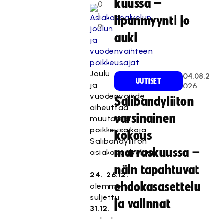
kuussa –
0
1
lipunmyynti jo
9
auki
Joulu
04.08.2
UUTISET
ja
026
vuodenvaihde
Salibandyliiton
aiheuttaa
varsinainen
muutamia
poikkeusaikoja
kokous
Salibandyliiton
marraskuussa –
asiakaspalveluun:
näin tapahtuvat
24.-26.12.
ehdokasasettelu
olemme
suljettu
ja valinnat
31.12.