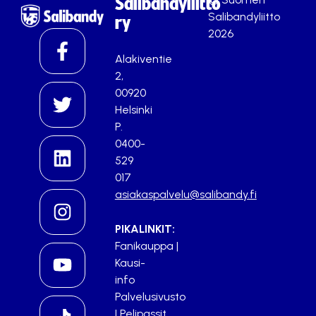
Salibandyliitto
Salibandyliitto
ry
2026
Alakiventie
2,
00920
Helsinki
P.
0400-
529
017
asiakaspalvelu@salibandy.fi
PIKALINKIT:
Fanikauppa
|
Kausi-
info
Palvelusivusto
|
Pelipassit