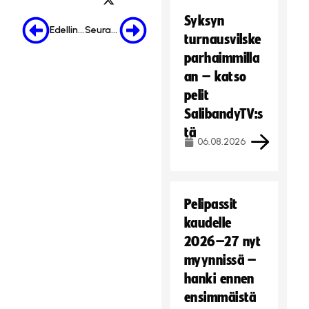
Syksyn
Edellinen
Seuraava
turnausvilske
parhaimmilla
an – katso
pelit
SalibandyTV:s
tä
06.08.2026
Pelipassit
kaudelle
2026–27 nyt
myynnissä –
hanki ennen
ensimmäistä