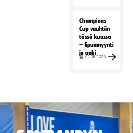
Champions
Cup vauhtiin
tässä kuussa
– lipunmyynti
jo auki
02.08.2026