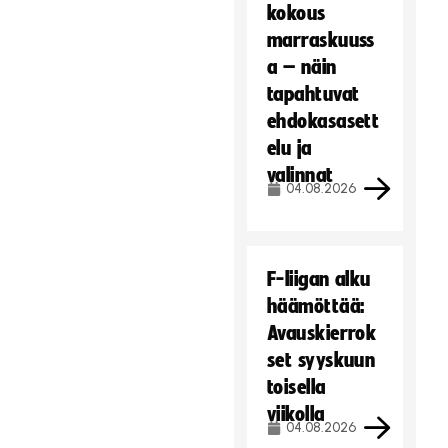
kokous
marraskuuss
a – näin
tapahtuvat
ehdokasasett
elu ja
valinnat
04.08.2026
F-liigan alku
häämöttää:
Avauskierrok
set syyskuun
toisella
viikolla
04.08.2026