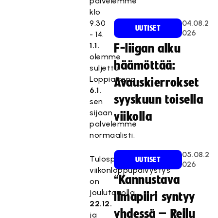
palvelemme
klo
9.30
04.08.2
UUTISET
026
- 14.
1.1.
F-liigan alku
olemme
häämöttää:
suljettu
Loppiaisena
Avauskierrokset
6.1.
syyskuun toisella
sen
sijaan
viikolla
palvelemme
normaalisti.
05.08.2
Tulospalvelun
UUTISET
026
viikonloppupäivystys
“Kannustava
on
joulutauolla
ilmapiiri syntyy
22.12.
yhdessä – Reilu
ja