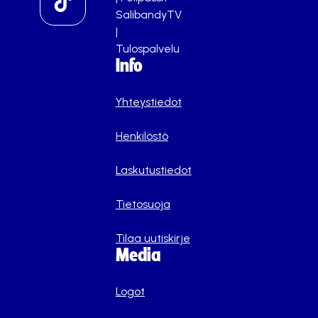
SalibandyTV
|
Tulospalvelu
Info
Yhteystiedot
Henkilöstö
Laskutustiedot
Tietosuoja
Tilaa uutiskirje
Media
Logot