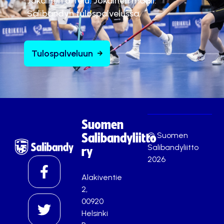
Jokainen ottelu. Jokainen maali.
Hyväksy markkinointievästeet
Salibandyn tulospalvelussa.
Tulospalveluun
Suomen
© Suomen
Salibandyliitto
Salibandyliitto
ry
2026
Alakiventie
2,
00920
Helsinki