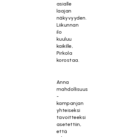
asialle
laajan
näkyvyyden.
Liikunnan
ilo
kuuluu
kaikille,
Pirkola
korostaa.
Anna
mahdollisuus
-
kampanjan
yhteiseksi
tavoitteeksi
asetettiin,
että