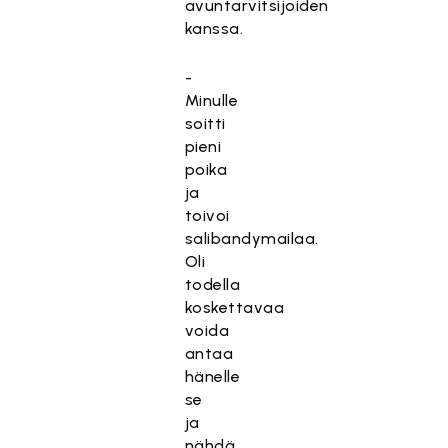
avuntarvitsijoiden
kanssa.
-
Minulle
soitti
pieni
poika
ja
toivoi
salibandymailaa.
Oli
todella
koskettavaa
voida
antaa
hänelle
se
ja
nähdä