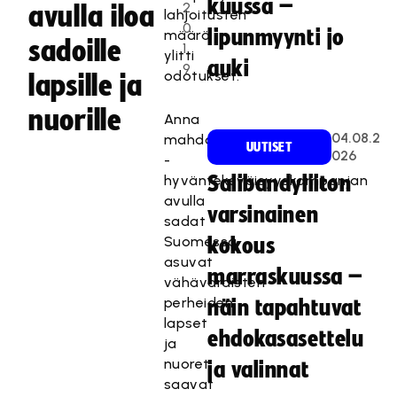
kuussa –
2
avulla iloa
lahjoitusten
0
lipunmyynti jo
määrä
sadoille
1
ylitti
auki
9
odotukset.
lapsille ja
nuorille
Anna
04.08.2
mahdollisuus
UUTISET
026
-
hyväntekeväisyyskampanjan
Salibandyliiton
avulla
varsinainen
sadat
Suomessa
kokous
asuvat
marraskuussa –
vähävaraisten
perheiden
näin tapahtuvat
lapset
ehdokasasettelu
ja
nuoret
ja valinnat
saavat