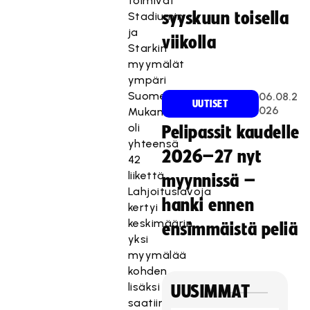
toimivat
syyskuun toisella
Stadiumin
ja
viikolla
Starkin
myymälät
ympäri
Suomea.
06.08.2
UUTISET
026
Mukana
oli
Pelipassit kaudelle
yhteensä
2026–27 nyt
42
liikettä.
myynnissä –
Lahjoituslavoja
hanki ennen
kertyi
keskimäärin
ensimmäistä peliä
yksi
myymälää
kohden,
lisäksi
UUSIMMAT
saatiin