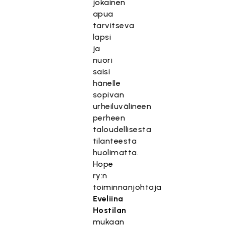
jokainen
apua
tarvitseva
lapsi
ja
nuori
saisi
hänelle
sopivan
urheiluvälineen
perheen
taloudellisesta
tilanteesta
huolimatta.
Hope
ry:n
toiminnanjohtaja
Eveliina
Hostilan
mukaan