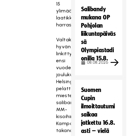
15
Salibandy
ylimääräistä
mukana OP
laatikkoa
harrastusvälineitä.
Pohjolan
liikuntapäiväs
Valtakunnallinen
sä
hyväntekeväisyyskampanja
Olympiastadi
linkittyy
onilla 15.8.
ensi
08.08.2026
vuoden
joulukuussa
Helsingissä
pelattaviin
Suomen
miesten
Cupin
salibandyn
ilmoittautumi
MM-
saikaa
kisoihin.
jatkettu 16.8.
Kampanjan
takana
asti – vielä