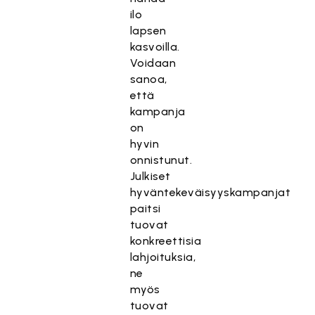
ilo
lapsen
kasvoilla.
T
Voidaan
ä
sanoa,
m
että
ä
kampanja
s
on
i
hyvin
s
onnistunut.
ä
Julkiset
l
hyväntekeväisyyskampanjat
t
paitsi
ö
tuovat
o
konkreettisia
n
lahjoituksia,
e
ne
s
myös
t
tuovat
e