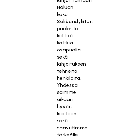
lahjoittamaan.
Haluan
koko
Salibandyliiton
puolesta
kiittää
kaikkia
osapuolia
sekä
lahjoituksen
tehneitä
henkilöitä.
Yhdessä
saimme
aikaan
hyvän
kierteen
sekä
saavutimme
tärkeälle