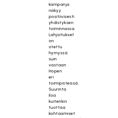
kampanja
näkyy
positiivisesti
yhdistyksen
toiminnassa.
Lahjoitukset
on
otettu
hymyssä
suin
vastaan
Hopen
eri
toimipisteissä.
Suurinta
iloa
kuitenkin
tuottaa
kohtaamiset