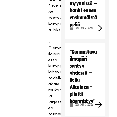
myynnissä –
Pirkola
hanki ennen
on
ensimmäistä
tyytyväinen
kampanjan
peliä
06.08.2026
tuloksiin.
-
Olemme
“Kannustava
iloisia,
ilmapiiri
että
syntyy
kumppaniyritykset
lähtivät
yhdessä –
todella
Reilu
aktiivisesti
Aikuinen -
mukaan
pilotti
ja
käynnistyy”
järjestivät
05.08.2026
eri
toimenpiteitä