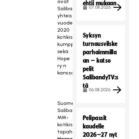
ovat
ehtii mukaan
07.08.2026
Salibandyliitto
yhteistyössä
vuoden
2020
Syksyn
kotikisojen
turnausvilske
kumppaniverkoston
sekä
parhaimmilla
Hope
an – katso
ry:n
pelit
kanssa.
SalibandyTV:s
tä
06.08.2026
Suomen
Salibandyliiton
MM-
Pelipassit
kotikisojen
kaudelle
tapahtumajohtaja
2026–27 nyt
Hanne