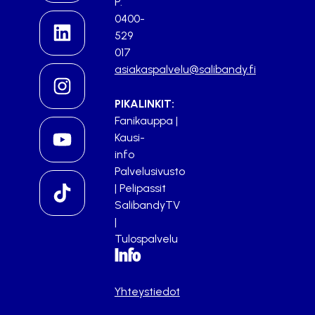
P.
0400-
529
017
asiakaspalvelu@salibandy.fi
PIKALINKIT:
Fanikauppa
|
Kausi-
info
Palvelusivusto
|
Pelipassit
SalibandyTV
|
Tulospalvelu
Info
Yhteystiedot