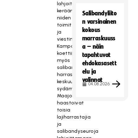
lahjoitusten
keräämisestä
Salibandyliito
niiden
n varsinainen
toimittamiseen
kokous
ja
marraskuuss
viestintään.
Kampanja
a – näin
koettiin
tapahtuvat
myös
ehdokasasett
salibandyn
elu ja
harrastajien
valinnat
keskuudessa
04.08.2026
sydämenasiaksi.
Maajoukkuepelaajat
haastoivat
toisia
lajiharrastajia
ja
salibandyseuroja