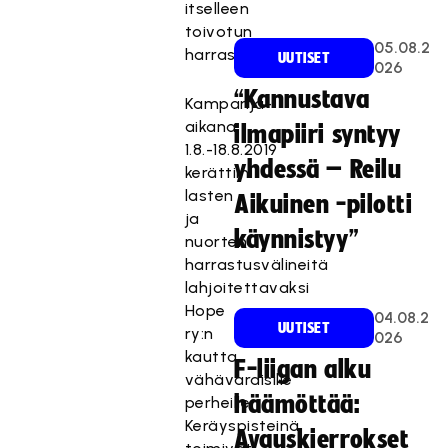
itselleen
toivotun
05.08.2
harrastusvälineen.
UUTISET
026
“Kannustava
Kampanja-
aikana
ilmapiiri syntyy
1.8.-18.8.2019
yhdessä – Reilu
kerättiin
lasten
Aikuinen -pilotti
ja
käynnistyy”
nuorten
harrastusvälineitä
lahjoitettavaksi
Hope
04.08.2
UUTISET
ry:n
026
kautta
F-liigan alku
vähävaraisille
häämöttää:
perheille.
Keräyspisteinä
Avauskierrokset