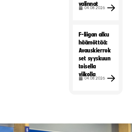
valinnat
04.08.2026
F-liigan alku
häämöttää:
Avauskierrok
set syyskuun
toisella
viikolla
04.08.2026