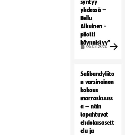
syntyy
t
yhdessä –
ä
Reilu
.
Aikuinen -
Hyväksy markkinointievästeet
pilotti
käynnistyy”
05.08.2026
Salibandyliito
n varsinainen
kokous
marraskuuss
a – näin
tapahtuvat
ehdokasasett
elu ja