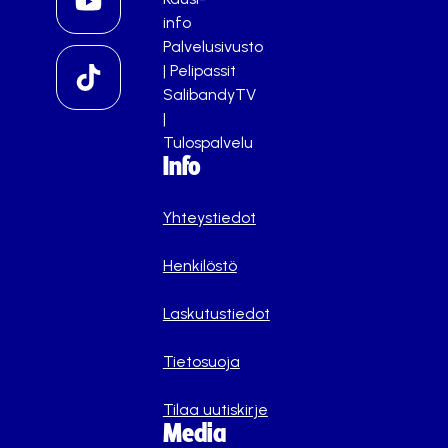
info
Palvelusivusto
|
Pelipassit
SalibandyTV
|
Tulospalvelu
Info
Yhteystiedot
Henkilöstö
Laskutustiedot
Tietosuoja
Tilaa uutiskirje
Media