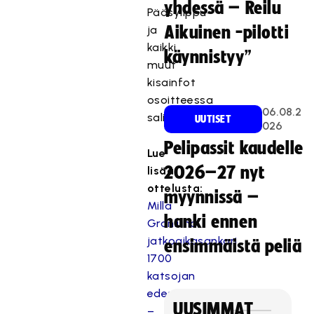
yhdessä – Reilu
Pääsylippu-
ja
Aikuinen -pilotti
kaikki
käynnistyy”
muut
kisainfot
osoitteessa
06.08.2
T
salibandy.fi.
UUTISET
026
ä
Pelipassit kaudelle
m
Lue
ä
2026–27 nyt
lisää
s
ottelusta:
myynnissä –
i
Milla
s
hanki ennen
Granlund
ä
jatkoaikasankari
ensimmäistä peliä
l
1700
t
katsojan
ö
edessä
o
UUSIMMAT
n
–