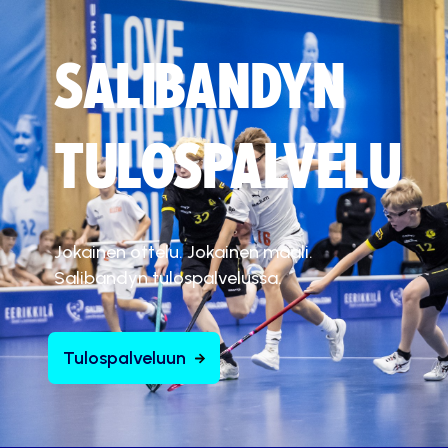
SALIBANDYN
TULOSPALVELU
Jokainen ottelu. Jokainen maali.
Salibandyn tulospalvelussa.
Tulospalveluun