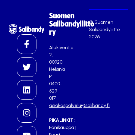
Suomen
© Suomen
Salibandyliitto
Salibandyliitto
ry
2026
Alakiventie
2,
00920
Helsinki
P.
0400-
529
017
asiakaspalvelu@salibandy.fi
PIKALINKIT:
Fanikauppa
|
Kausi-