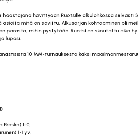
haastajana hävittyään Ruotsille alkulohkossa selvästi 3
ä asioita mitä on sovittu. Alkusarjan kohtaaminen oli meil
een parasta, mihin pystytään. Ruotsi on skoutattu aika hy
a lupasi.
hänastisista 10 MM-turnauksesta kaksi maailmanmestaruu
1)
a Breska) 1-0,
runen) 1-1 yv.