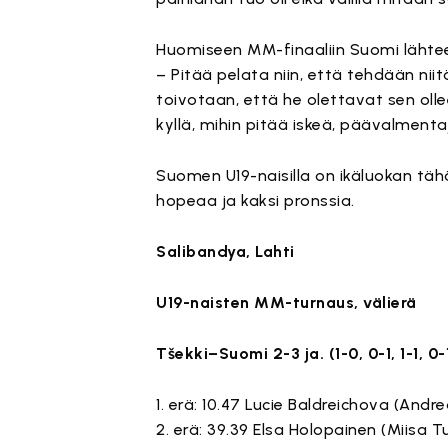
Huomiseen MM-finaaliin Suomi lähtee 
– Pitää pelata niin, että tehdään niit
toivotaan, että he olettavat sen oll
kyllä, mihin pitää iskeä, päävalmentaj
Suomen U19-naisilla on ikäluokan tä
hopeaa ja kaksi pronssia.
Salibandya, Lahti
U19-naisten MM-turnaus, välierä
Tšekki–Suomi 2-3 ja. (1-0, 0-1, 1-1, 0-
1. erä: 10.47 Lucie Baldreichova (Andre
2. erä: 39.39 Elsa Holopainen (Miisa Tu