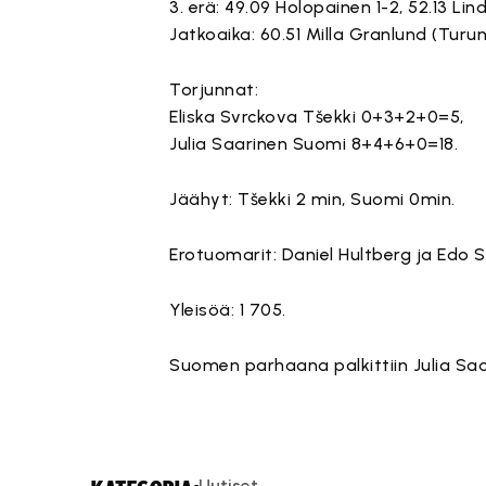
3. erä: 49.09 Holopainen 1-2, 52.13 L
Jatkoaika: 60.51 Milla Granlund (Turun
Torjunnat:
Eliska Svrckova Tšekki 0+3+2+0=5,
Julia Saarinen Suomi 8+4+6+0=18.
Jäähyt: Tšekki 2 min, Suomi 0min.
Erotuomarit: Daniel Hultberg ja Edo S
Yleisöä: 1 705.
Suomen parhaana palkittiin Julia Saa
Uutiset