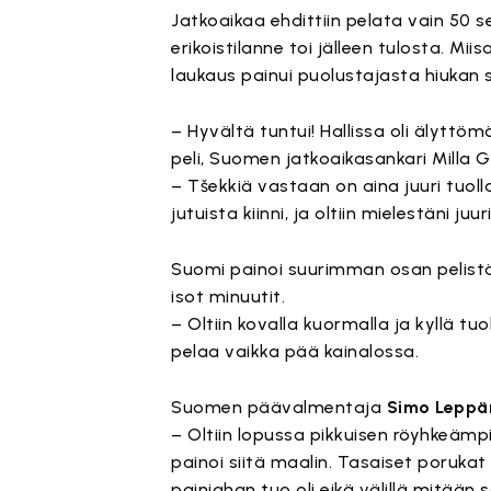
Jatkoaikaa ehdittiin pelata vain 50 
erikoistilanne toi jälleen tulosta. M
laukaus painui puolustajasta hiukan
– Hyvältä tuntui! Hallissa oli älyttö
peli, Suomen jatkoaikasankari Milla Gr
– Tšekkiä vastaan on aina juuri tuoll
jutuista kiinni, ja oltiin mielestäni ju
Suomi painoi suurimman osan pelistä k
isot minuutit.
– Oltiin kovalla kuormalla ja kyllä t
pelaa vaikka pää kainalossa.
Suomen päävalmentaja
Simo Leppä
– Oltiin lopussa pikkuisen röyhkeämpiä
painoi siitä maalin. Tasaiset porukat
painiahan tuo oli eikä välillä mitään s