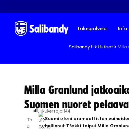
Tulospalvelu
Info
Salibandy.fi
Uutiset
Milla
Milla Granlund jatkoai
Suomen nuoret pelaava
Lukukertoja:
144
Suomi eteni dramaattisten vaiheide
Te
hallinnut Tšekki taipui Milla Granl
a