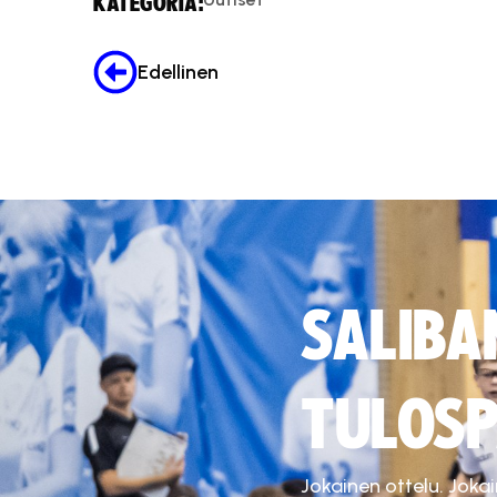
KATEGORIA:
Edellinen
SALIBA
TULOSP
Jokainen ottelu. Joka