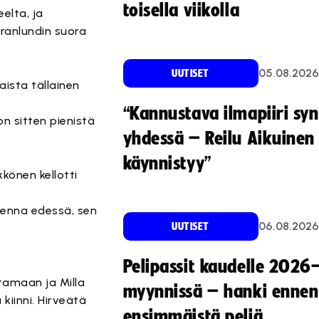
toisella viikolla
elta, ja
Granlundin suora
05.08.2026
UUTISET
aista tällainen
“Kannustava ilmapiiri sy
on sitten pienistä
yhdessä – Reilu Aikuinen 
käynnistyy”
könen kellotti
omenna edessä, sen
06.08.2026
UUTISET
Pelipassit kaudelle 2026
stamaan ja Milla
myynnissä – hanki ennen
kiinni. Hirveätä
ensimmäistä peliä