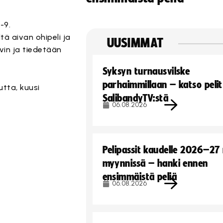
-9.
tä aivan ohipeli ja
UUSIMMAT
vin ja tiedetään
Syksyn turnausvilske
parhaimmillaan – katso pelit
tta, kuusi
SalibandyTV:stä
06.08.2026
Pelipassit kaudelle 2026–27
myynnissä – hanki ennen
ensimmäistä peliä
06.08.2026