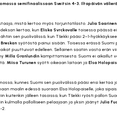
 omassa semifinaalissaan Sveitsin 4-3. Iltapäivän välier
staaja, mistä kertoo myös torjuntatilasto.
Julia Saarinen
hdeksan kertaa, kun
Eliska Svrckovalle
toisessa päässä ei
htiin sen puolivälissä, kun Tšekki pääsi 2–1-hyökkäykse
 Breskan
syötöstä painui sisään. Toisessa erässä Suomi
aikat puuttuivat edelleen. Sellainen saatiin vasta erän vi
ähy
Milla Granlundin
kampittamisesta. Suomi ei aikaillut 
stä.
Miisa Turunen
syötti oikeaan laitaan ja
Elsa Holopai
nossa, kunnes Suomi sen puolivälissä pääsi ensi kertaa j
maan maalin edessä suoraan Elsa Holopaiselle, joka sipais
n kuitenkin jälleen tasoissa, kun Tšekki ryösti pallon S
n kulmalla pallolliseen pelaajaan ja yksin jäänyt
Julia F
-2.