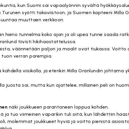
sekuntia, kun Suomi sai vapaalyönnin syvältä hyökkäysalue
iisa Turunen syötti takaviistoon, ja Suomen kapteeni Milla 
 suuntaa muuttaen verkkoon.
män hieno tunnelma koko ajan ja oli upea tunne saada ratk
anlund tiivisti hikihaastattelussa.
aista, väännetään paljon ja maalit ovat tiukassa. Voitto 
uri tuon verran parempia.
ahdella viisikolla, ja etenkin Milla Granlundin johtama yk
uolla juosta sai, mutta kun ajattelee, millainen peli on hu
nen
näki joukkueen parantaneen loppua kohden.
 ja tuo viimeinen vaparikin tuli siitä, kun lähdettiin haa
 oli, molemmat joukkueet hyviä ja voitto pienistä asioista 
ählyä.