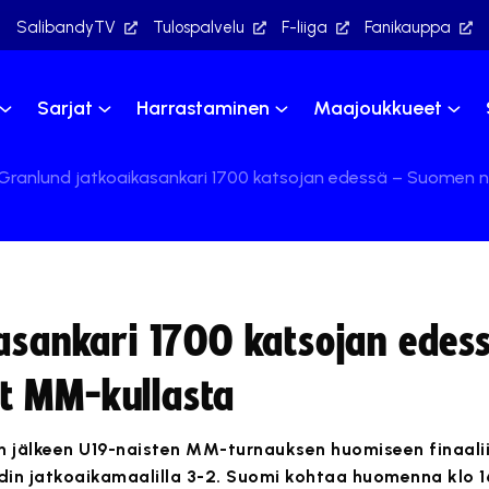
SalibandyTV
Tulospalvelu
F-liiga
Fanikauppa
Sarjat
Harrastaminen
Maajoukkueet
 Granlund jatkoaikasankari 1700 katsojan edessä – Suomen 
kasankari 1700 katsojan edes
t MM-kullasta
n jälkeen U19-naisten MM-turnauksen huomiseen finaalii
undin jatkoaikamaalilla 3-2. Suomi kohtaa huomenna klo 