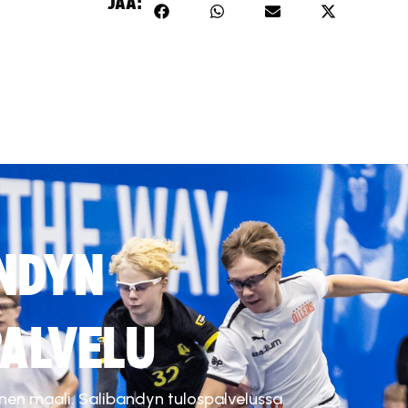
JAA:
NDYN
ALVELU
inen maali. Salibandyn tulospalvelussa.