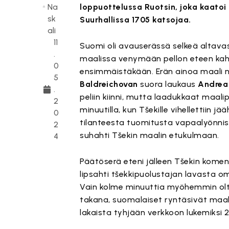
Na
loppuottelussa Ruotsin, joka kaatoi
sk
Suurhallissa 1705 katsojaa.
ali
11
Suomi oli avauserässä selkeä altava
.
maalissa venymään pellon eteen ka
0
ensimmäistäkään. Erän ainoa maali nä
5
Baldreichovan
suora laukaus
Andrea
.
peliin kiinni, mutta laadukkaat maalip
2
minuutilla, kun Tšekille vihellettiin jä
0
tilanteesta tuomitusta vapaalyönni
2
suhahti Tšekin maalin etukulmaan.
4
Päätöserä eteni jälleen Tšekin komen
lipsahti tšekkipuolustajan lavasta o
Vain kolme minuuttia myöhemmin oltii
takana, suomalaiset ryntäsivät maali
lakaista tyhjään verkkoon lukemiksi 2