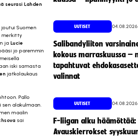
ää seurasi Lahden
04.08.2026
UUTISET
joutui Suomen
 merkitty
Salibandyliiton varsinain
en ja
Lucie
 pääsi jo paremmin
kokous marraskuussa – 
imeisellä
tapahtuvat ehdokasasette
vaan iski samasta
sen
jatkolaukaus
valinnat
ohtoon. Pallo
04.08.2026
UUTISET
i sen alakulmaan.
uomen maalin
F-liigan alku häämöttää:
uchsova
sai
Avauskierrokset syyskuu