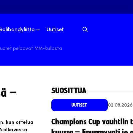
Salibandyliitto
Uutiset
nuoret pelaavat MM-kullasta
SUOSITTUA
sä –
02.08.2026
UUTISET
Champions Cup vauhtiin 
n, kun ottelua
16 alkavassa
kuussa – lipunmyynti jo 