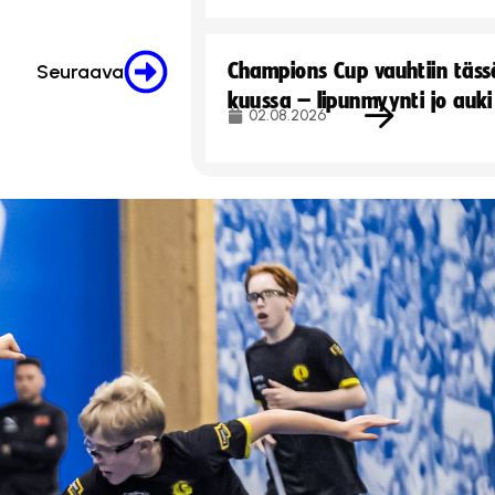
Champions Cup vauhtiin täss
Seuraava
kuussa – lipunmyynti jo auki
02.08.2026