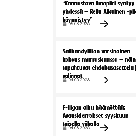
“Kannustava ilmapiiri syntyy
yhdessä – Reilu Aikuinen -pil
käynnistyy”
05.08.2026
Salibandyliiton varsinainen
kokous marraskuussa – näin
tapahtuvat ehdokasasettelu 
valinnat
04.08.2026
F-liigan alku häämöttää:
Avauskierrokset syyskuun
toisella viikolla
04.08.2026