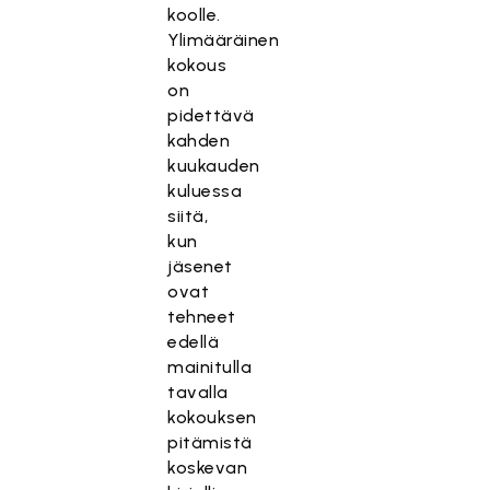
koolle.
Ylimääräinen
kokous
on
pidettävä
kahden
kuukauden
kuluessa
siitä,
kun
jäsenet
ovat
tehneet
edellä
mainitulla
tavalla
kokouksen
pitämistä
koskevan