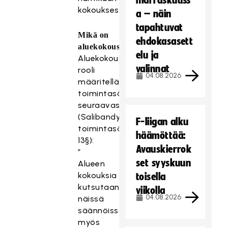
marraskuuss
kokouksessa.
a – näin
tapahtuvat
Mikä on
ehdokasasett
aluekokous?
elu ja
Aluekokousten
valinnat
rooli
04.08.2026
määritellään
toimintasäännöissä
seuraavasti
(Salibandyliiton
F-liigan alku
toimintasäännöt
häämöttää:
13§):
Avauskierrok
”
set syyskuun
Alueen
kokouksia
toisella
kutsutaan
viikolla
04.08.2026
näissä
säännöissä
myös