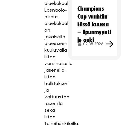
aluekokouksiksi.
Champions
Läsnäolo-
Cup vauhtiin
oikeus
aluekokouksissa
tässä kuussa
on
– lipunmyynti
jokaisella
jo auki
alueeseen
02.08.2026
kuuluvalla
liiton
varsinaisella
jäsenellä,
liiton
hallituksen
ja
valtuuston
jäsenillä
sekä
liiton
toimihenkilöillä.