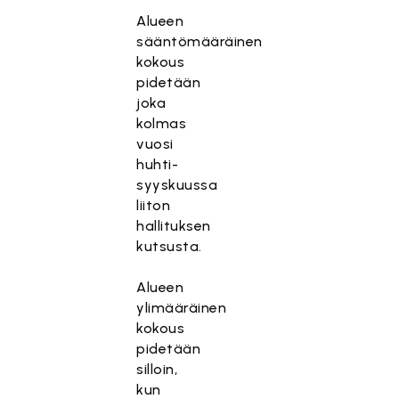
Alueen
sääntömääräinen
kokous
pidetään
joka
kolmas
vuosi
huhti-
syyskuussa
liiton
hallituksen
kutsusta.
Alueen
ylimääräinen
kokous
pidetään
silloin,
kun