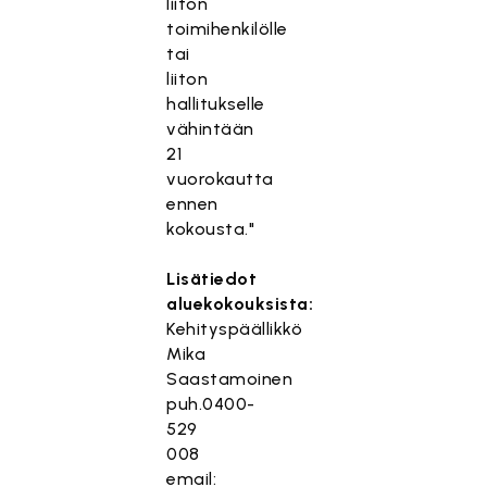
liiton
toimihenkilölle
tai
liiton
hallitukselle
vähintään
21
vuorokautta
ennen
kokousta."
Lisätiedot
aluekokouksista:
Kehityspäällikkö
Mika
Saastamoinen
puh.0400-
529
008
email: