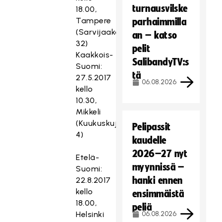
turnausvilske
18.00,
Tampere
parhaimmilla
(Sarvijaakonkatu
an – katso
32)
pelit
Kaakkois-
SalibandyTV:s
Suomi:
tä
27.5.2017
06.08.2026
kello
10.30,
Mikkeli
(Kuukuskuja
Pelipassit
4)
kaudelle
2026–27 nyt
Etelä-
myynnissä –
Suomi:
hanki ennen
22.8.2017
kello
ensimmäistä
18.00,
peliä
Helsinki
06.08.2026