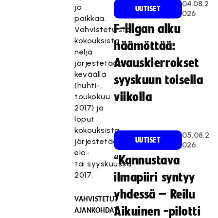
04.08.2
ja
UUTISET
026
paikkaa.
F-liigan alku
Vahvistetuista
kokouksista
häämöttää:
neljä
Avauskierrokset
järjestetään
keväällä
syyskuun toisella
(huhti-,
viikolla
toukokuu
2017) ja
loput
kokouksista
05.08.2
UUTISET
järjestetään
026
elo-
“Kannustava
tai syyskuussa
2017.
ilmapiiri syntyy
yhdessä – Reilu
VAHVISTETUT
Aikuinen -pilotti
AJANKOHDAT