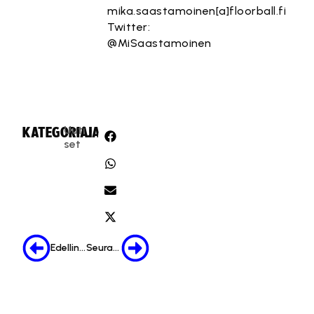
mika.saastamoinen[a]floorball.fi
Twitter:
@MiSaastamoinen
Uuti
KATEGORIA:
JAA:
set
Edellinen
Seuraava