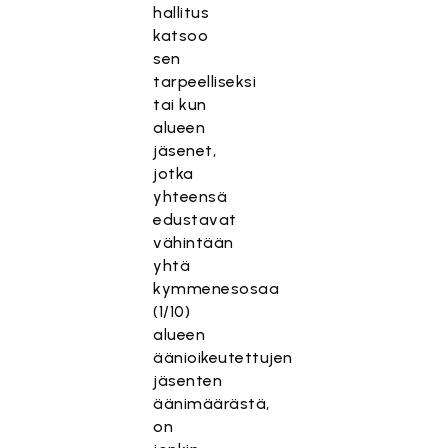
hallitus
katsoo
sen
tarpeelliseksi
tai kun
alueen
jäsenet,
jotka
yhteensä
edustavat
vähintään
yhtä
kymmenesosaa
(1/10)
alueen
äänioikeutettujen
jäsenten
äänimäärästä,
on