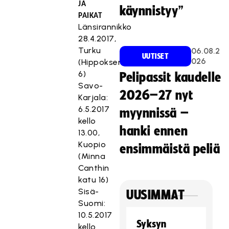
JA
käynnistyy”
PAIKAT
Länsirannikko
28.4.2017,
Turku
06.08.2
UUTISET
026
(Hippoksentie
6)
Pelipassit kaudelle
Savo-
2026–27 nyt
Karjala:
6.5.2017
myynnissä –
kello
hanki ennen
13.00,
Kuopio
ensimmäistä peliä
(Minna
Canthin
katu 16)
Sisä-
UUSIMMAT
Suomi:
10.5.2017
Syksyn
kello