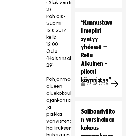
(Alakiventie
2)
Pohjois-
“Kannustava
Suomi:
12.8.2017
ilmapiiri
kello
syntyy
12.00,
yhdessä –
Oulu
Reilu
(Holstinsalmentie
Aikuinen -
29)
pilotti
Pohjanmaan
käynnistyy”
05.08.2026
alueen
aluekokouksen
ajankohta
ja
Salibandyliito
paikka
n varsinainen
vahvistetaan
kokous
hallituksen
huhtikuun