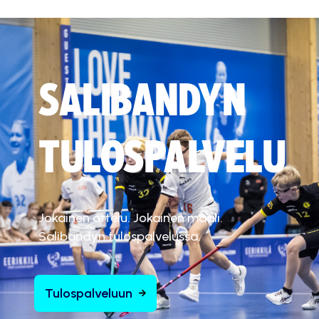
SALIBANDYN
TULOSPALVELU
Jokainen ottelu. Jokainen maali.
Salibandyn tulospalvelussa.
Tulospalveluun