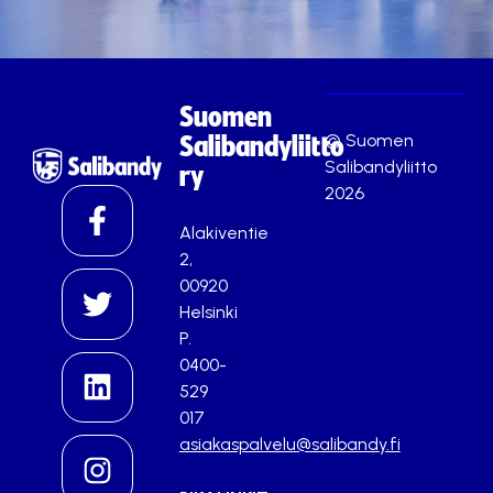
Suomen
© Suomen
Salibandyliitto
Salibandyliitto
ry
2026
Alakiventie
2,
00920
Helsinki
P.
0400-
529
017
asiakaspalvelu@salibandy.fi