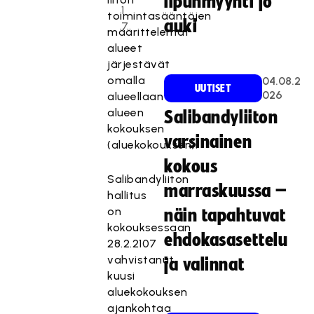
lipunmyynti jo
1
toimintasääntöjen
auki
7
määrittelemät
alueet
järjestävät
omalla
04.08.2
UUTISET
026
alueellaan
alueen
Salibandyliiton
kokouksen
varsinainen
(aluekokouksen).
kokous
Salibandyliiton
marraskuussa –
hallitus
on
näin tapahtuvat
kokouksessaan
ehdokasasettelu
28.2.2107
vahvistanut
ja valinnat
kuusi
aluekokouksen
ajankohtaa