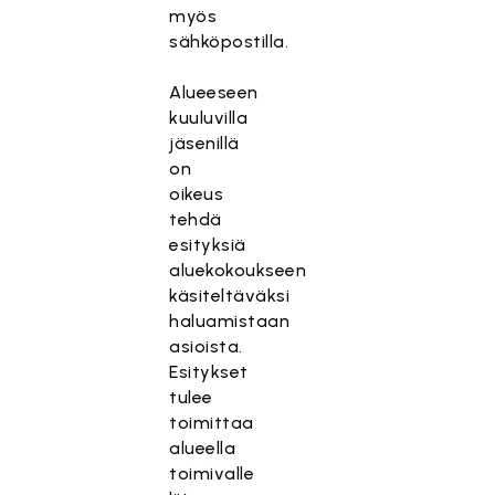
myös
sähköpostilla.
Alueeseen
kuuluvilla
jäsenillä
on
oikeus
tehdä
esityksiä
aluekokoukseen
käsiteltäväksi
haluamistaan
asioista.
Esitykset
tulee
toimittaa
alueella
toimivalle