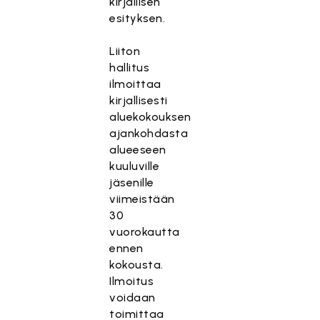
kirjallisen
esityksen.
Liiton
hallitus
ilmoittaa
kirjallisesti
aluekokouksen
ajankohdasta
alueeseen
kuuluville
jäsenille
viimeistään
30
vuorokautta
ennen
kokousta.
Ilmoitus
voidaan
toimittaa