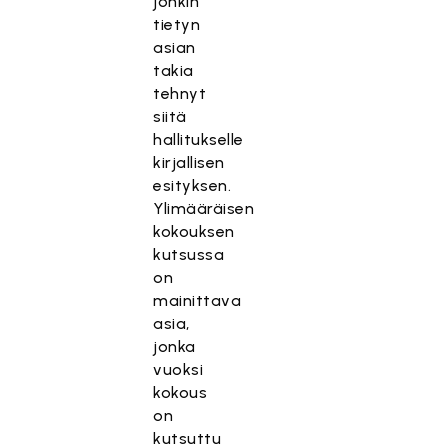
jonkin
tietyn
asian
takia
tehnyt
siitä
hallitukselle
kirjallisen
esityksen.
Ylimääräisen
kokouksen
kutsussa
on
mainittava
asia,
jonka
vuoksi
kokous
on
kutsuttu