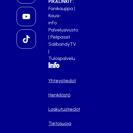
PIKALINKIT:
Fanikauppa
|
Kausi-
info
Palvelusivusto
|
Pelipassit
SalibandyTV
|
Tulospalvelu
Info
Yhteystiedot
Henkilöstö
Laskutustiedot
Tietosuoja