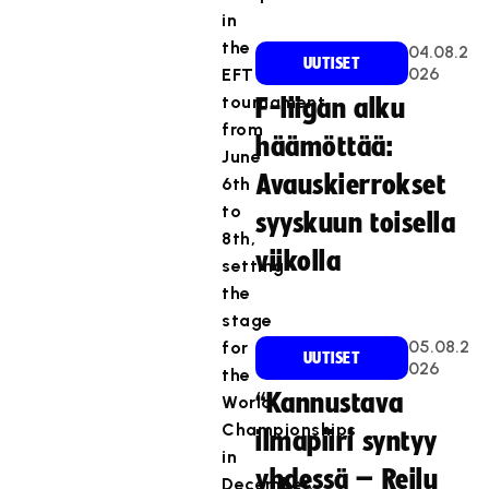
in
the
04.08.2
UUTISET
026
EFT
tournament
F-liigan alku
from
häämöttää:
June
Avauskierrokset
6th
to
syyskuun toisella
8th,
viikolla
setting
the
stage
05.08.2
for
UUTISET
026
the
“Kannustava
World
Championships
ilmapiiri syntyy
in
yhdessä – Reilu
December.