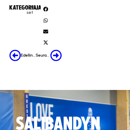
Uuti
KATEGORIA:
JAA:
set
Edellinen
Seuraava
SALIBANDYN