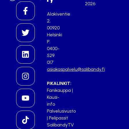
2026
Alakiventie
2,
00920
Helsinki
P.
0400-
529
017
asiakaspalvelu@salibandy.fi
PIKALINKIT:
Fanikauppa
|
Kausi-
info
Palvelusivusto
|
Pelipassit
SalibandyTV