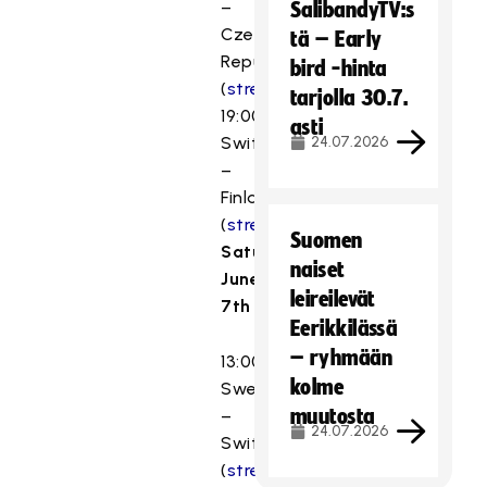
–
SalibandyTV:s
Czech
tä – Early
Republic
bird -hinta
(
stream
)
tarjolla 30.7.
19:00
asti
Switzerland
24.07.2026
–
Finland
(
stream
)
Suomen
Saturday,
naiset
June
leireilevät
7th
Eerikkilässä
– ryhmään
13:00
kolme
Sweden
muutosta
–
24.07.2026
Switzerland
(
stream
)