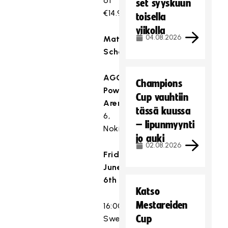
of
set syyskuun
€14.90.
toisella
viikolla
04.08.2026
Match
Schedule:
AGCO
Champions
Power
Cup vauhtiin
Arena
Kankaantaankatu
tässä kuussa
6,
– lipunmyynti
Nokia
jo auki
02.08.2026
Friday,
June
6th
Katso
Mestareiden
16:00
Cup
Sweden