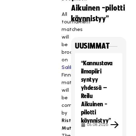
Aikuinen -pilotti
All
käynnistyy”
tournament
matches
will
be
UUSIMMAT
broadcast
on
“Kannustava
SalibandyTV
.
ilmapiiri
Finnish
syntyy
matches
yhdessä –
will
Reilu
be
Aikuinen -
commentated
pilotti
by
käynnistyy”
Risto
05.08.2026
Mutanen
.
The