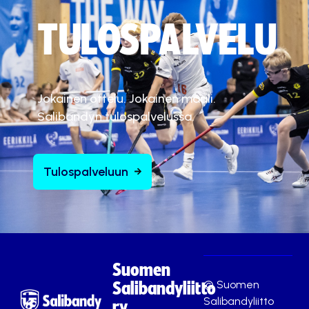
TULOSPALVELU
Jokainen ottelu. Jokainen maali.
Salibandyn tulospalvelussa.
Tulospalveluun
Suomen
© Suomen
Salibandyliitto
Salibandyliitto
ry