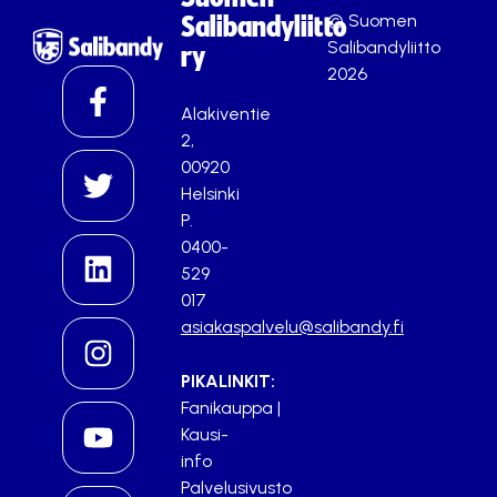
© Suomen
Salibandyliitto
Salibandyliitto
ry
2026
Alakiventie
2,
00920
Helsinki
P.
0400-
529
017
asiakaspalvelu@salibandy.fi
PIKALINKIT:
Fanikauppa
|
Kausi-
info
Palvelusivusto