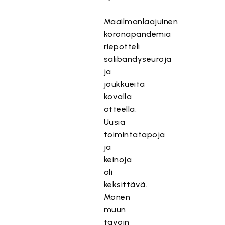
Maailmanlaajuinen
koronapandemia
riepotteli
salibandyseuroja
ja
joukkueita
kovalla
otteella.
Uusia
toimintatapoja
ja
keinoja
oli
keksittävä.
Monen
muun
tavoin