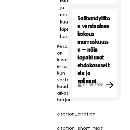
kannustus
ja
nauru
Salibandyliito
kuuluu
n varsinainen
läpi
kokous
harjoitusten.
marraskuuss
Kesätreenit
a – näin
on
tapahtuvat
kivan
ehdokasasett
erilaisia,
elu ja
kun
vertaa
valinnat
04.08.2026
kauden
aikasiin
harjoituksiin.”
citation_citation
citation_short_text