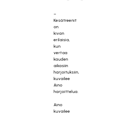
–
Kesätreenit
on
kivan
erilaisia,
kun
vertaa
kauden
aikasiin
harjoituksiin,
kuvailee
Aino
harjoittelua.
Aino
kuvailee