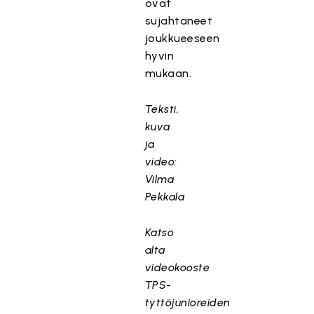
ovat
ä
sujahtaneet
l
joukkueeseen
t
hyvin
ö
mukaan.
o
n
e
Teksti,
s
kuva
t
ja
e
video:
t
Vilma
t
Pekkala
y
,
Katso
k
alta
o
videokooste
s
k
TPS-
a
tyttöjunioreiden