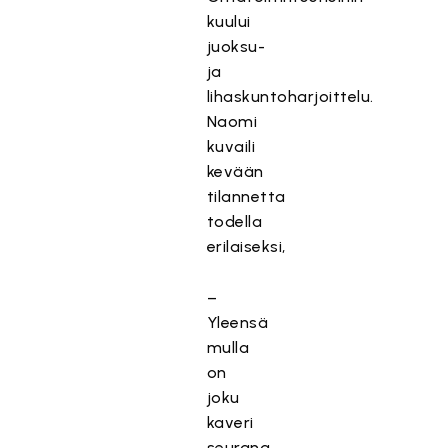
kuului
juoksu-
ja
lihaskuntoharjoittelu.
Naomi
kuvaili
kevään
tilannetta
todella
erilaiseksi,
–
Yleensä
mulla
on
joku
kaveri
seurana,