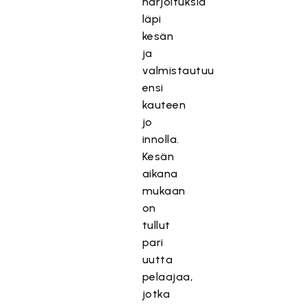
harjoituksia
läpi
kesän
ja
valmistautuu
ensi
kauteen
jo
innolla.
Kesän
aikana
mukaan
T
on
ä
tullut
m
pari
ä
uutta
s
pelaajaa,
i
jotka
s