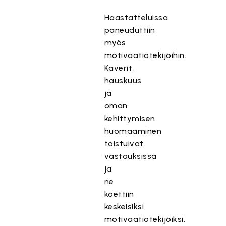
Haastatteluissa
paneuduttiin
myös
motivaatiotekijöihin.
Kaverit,
hauskuus
ja
oman
kehittymisen
huomaaminen
toistuivat
vastauksissa
ja
ne
koettiin
keskeisiksi
motivaatiotekijöiksi.