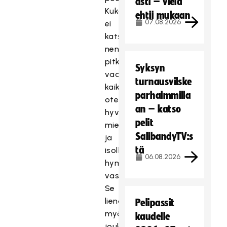
asti – vielä
Kukaan
ehtii mukaan
07.08.2026
ei
katsele
nenänvartta
pitkin,
Syksyn
vaan
turnausvilske
kaikki
parhaimmilla
otetaan
an – katso
hyvällä
pelit
mielellä
SalibandyTV:s
ja
tä
isolla
06.08.2026
hymyllä
vastaan.
Se
lienee
Pelipassit
myös
kaudelle
joukkueen