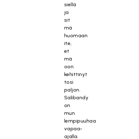
siellä
ja
sit
mä
huomaan
ite,
et
mä
oon
kehittinyt
tosi
paljon.
Salibandy
on
mun
lempipuuhaa
vapaa-
ajalla.