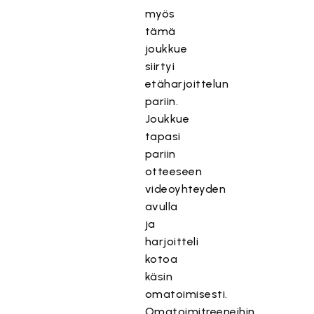
myös
tämä
joukkue
siirtyi
etäharjoittelun
pariin.
Joukkue
tapasi
pariin
otteeseen
videoyhteyden
avulla
ja
harjoitteli
kotoa
käsin
omatoimisesti.
Omatoimitreeneihin