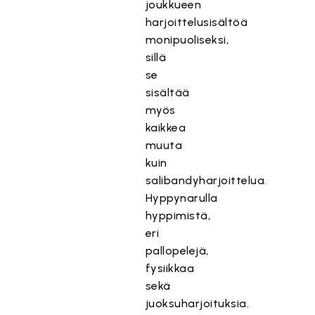
joukkueen
harjoittelusisältöä
monipuoliseksi,
sillä
se
sisältää
myös
kaikkea
muuta
kuin
salibandyharjoittelua.
Hyppynarulla
hyppimistä,
eri
pallopelejä,
fysiikkaa
sekä
juoksuharjoituksia.