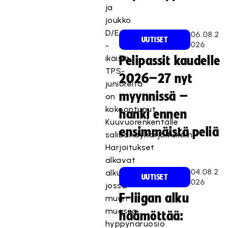
ja
joukko
D/E
06.08.2
UUTISET
026
-
ikäisiä
Pelipassit kaudelle
TPS-
2026–27 nyt
junioreita
myynnissä –
on
kokoontunut
hanki ennen
Kuuvuorenkentälle
ensimmäistä peliä
salibandyharjoituksiin.
Harjoitukset
alkavat
04.08.2
alkulämmittelyillä,
UUTISET
026
jossa
F-liigan alku
muun
muassa
häämöttää:
hyppynaruosio