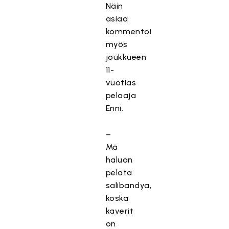
Näin
asiaa
kommentoi
myös
joukkueen
11-
vuotias
pelaaja
Enni.
–
Mä
haluan
pelata
salibandya,
koska
kaverit
on