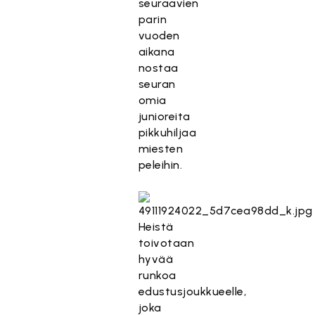
seuraavien
parin
vuoden
aikana
nostaa
seuran
omia
junioreita
pikkuhiljaa
miesten
peleihin.
Heistä
toivotaan
hyvää
runkoa
edustusjoukkueelle,
joka