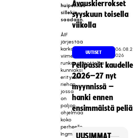
Avauskierrokset
huipennus
sillekin
syyskuun toisella
saadaan.
viikolla
ÅIF
järjestää
karkauspäivänä
06.08.2
UUTISET
026
viimeisen
runkosarjaottelun
Pelipassit kaudelle
kunniaksi
2026–27 nyt
erityisen
riehan,
myynnissä –
jossa
hanki ennen
on
paljon
ensimmäistä peliä
ohjelmaa
koko
perheelle
Ingman
UUSIMMAT