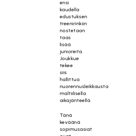
ensi
kaudella
edustuksen
treenirinkiin
nostetaan
taas
lisää
junioreita.
Joukkue
tekee
siis
hallittua
nuorennusleikkausta
maltiilisella
aikajänteellä.
Tänä
keväänä
sopimusasiat