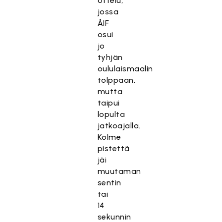
ottelu,
jossa
ÅIF
osui
jo
tyhjän
oululaismaalin
tolppaan,
mutta
taipui
lopulta
jatkoajalla.
Kolme
pistettä
jäi
muutaman
sentin
tai
14
sekunnin