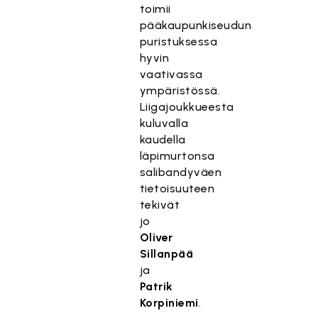
toimii
pääkaupunkiseudun
puristuksessa
hyvin
vaativassa
ympäristössä.
Liigajoukkueesta
kuluvalla
kaudella
läpimurtonsa
salibandyväen
tietoisuuteen
tekivät
jo
Oliver
Sillanpää
ja
Patrik
Korpiniemi
.