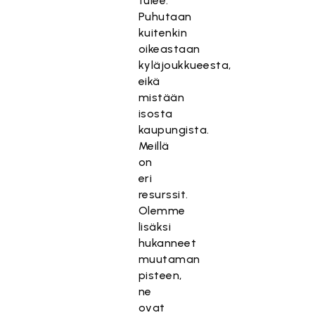
tulee.
Puhutaan
kuitenkin
oikeastaan
kyläjoukkueesta,
eikä
mistään
isosta
kaupungista.
Meillä
on
eri
resurssit.
Olemme
lisäksi
hukanneet
muutaman
pisteen,
ne
ovat