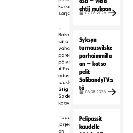
asti – vielä
korkeimmalla
ehtii mukaan
sarjatasolla.
07.08.2026
–
Rakennetaan
Syksyn
siitä
turnausvilske
vähän
parempi
parhaimmilla
päivä,
an – katso
ÅIF:n
pelit
edustusryhmän
SalibandyTV:s
joukkueenjohtaja
tä
Stig
06.08.2026
Söderholm
kaavaili.
Tapahtuman
Pelipassit
järjestämisessä
kaudelle
on