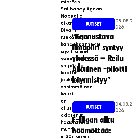
miesten
Salibandyliigaan.
Nopealla
05.08.2
aikataululla
UUTISET
026
Divarin
“Kannustava
runkosarjassa
kahdeksanneksi
ilmapiiri syntyy
sijoittuneen
yhdessä – Reilu
ydinryhmän
ympärille
Aikuinen -pilotti
kootun
käynnistyy”
joukkueen
ensimmäinen
kausi
on
04.08.2
UUTISET
ollut
026
odotetun
F-liigan alku
haastava,
mutta
häämöttää:
eräänlainen