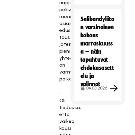
näppinsä
pelissä
monessa
Salibandyliito
asiassa
n varsinainen
edustusjoukkueen
kokous
taustalla,
marraskuuss
joten
pieni
a – näin
yhteenveto
tapahtuvat
on
ehdokasasett
varmasti
elu ja
paikallaan.
valinnat
04.08.2026
–
Oli
tiedossa,
että
vaikea
kausi