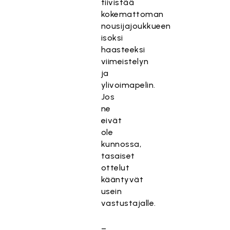
tiivistää
kokemattoman
nousijajoukkueen
isoksi
haasteeksi
viimeistelyn
ja
ylivoimapelin.
Jos
ne
eivät
ole
kunnossa,
tasaiset
ottelut
kääntyvät
usein
vastustajalle.
–