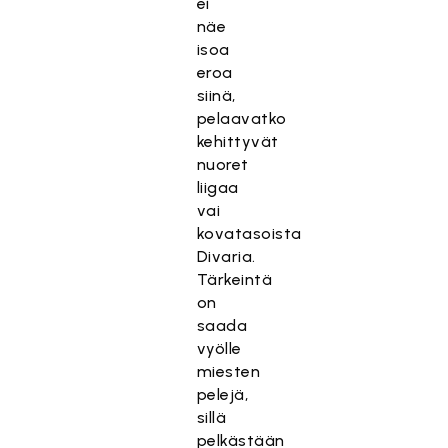
ei
näe
isoa
eroa
siinä,
pelaavatko
kehittyvät
nuoret
liigaa
vai
kovatasoista
Divaria.
Tärkeintä
on
saada
vyölle
miesten
pelejä,
sillä
pelkästään