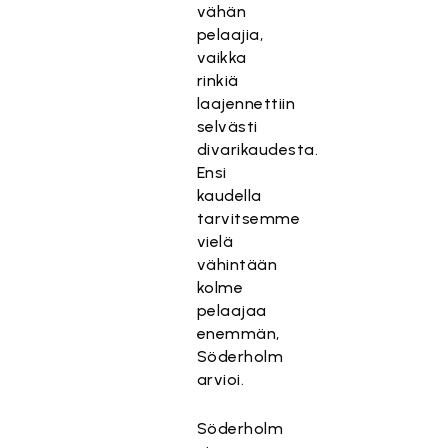
vähän
pelaajia,
vaikka
rinkiä
laajennettiin
selvästi
divarikaudesta.
Ensi
kaudella
tarvitsemme
vielä
vähintään
kolme
pelaajaa
enemmän,
Söderholm
arvioi.
Söderholm