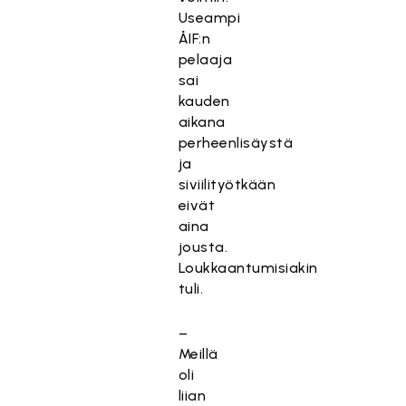
Useampi
ÅIF:n
pelaaja
sai
kauden
aikana
perheenlisäystä
ja
siviilityötkään
eivät
aina
jousta.
Loukkaantumisiakin
tuli.
–
Meillä
oli
liian