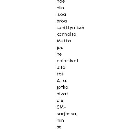
näe
niin
isoa
eroa
kehittymisen
kannalta.
Mutta
jos
he
pelaisivat
B:tä
tai
A:ta,
jotka
eivät
ole
SM-
sarjassa,
niin
se