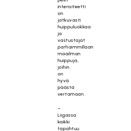
intensiteetti
on
jatkuvasti
huippuluokkaa
ja
vastustajat
parhaimmillaan
maailman
huippuja,
joihin
on
hyvä
päästä
vertamaan.
–
Liigassa
kaikki
tapahtuu