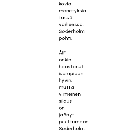
kovia
menetyksiä
tässä
vaiheessa,
Söderholm
pohti.
ÅIF
onkin
haastanut
isompiaan
hyvin,
mutta
viimeinen
silaus
on
jäänyt
puuttumaan.
Söderholm