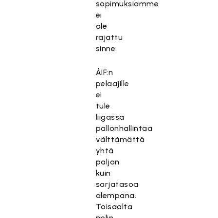
sopimuksiamme
ei
ole
rajattu
sinne.
ÅIF:n
pelaajille
ei
tule
liigassa
pallonhallintaa
välttämättä
yhtä
paljon
kuin
sarjatasoa
alempana.
Toisaalta
pelin