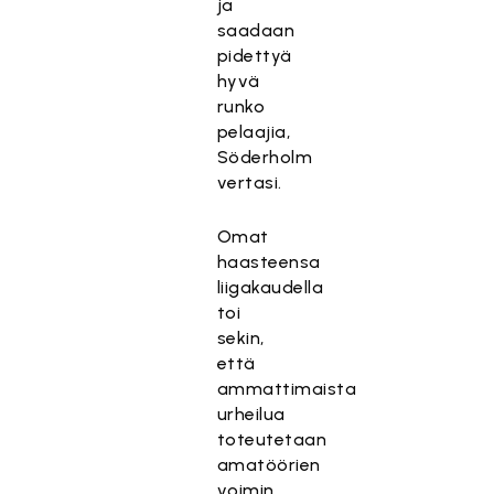
ja
saadaan
pidettyä
hyvä
runko
pelaajia,
Söderholm
vertasi.
Omat
haasteensa
liigakaudella
toi
sekin,
että
ammattimaista
urheilua
toteutetaan
amatöörien
voimin.