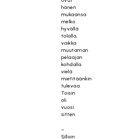
ovat
hänen
mukaansa
melko
hyvällä
tolalla,
vaikka
muutaman
pelaajan
kohdalla
vielä
mietitäänkin
tulevaa.
Toisin
oli
vuosi
sitten.
–
Silloin