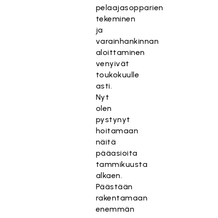
pelaajasopparien
tekeminen
ja
varainhankinnan
aloittaminen
venyivät
toukokuulle
asti.
Nyt
olen
pystynyt
hoitamaan
näitä
pääasioita
tammikuusta
alkaen.
Päästään
rakentamaan
enemmän