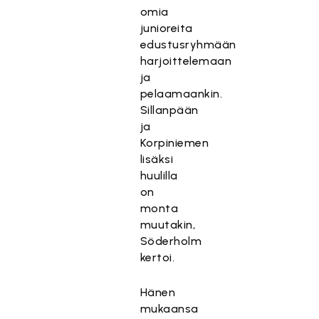
omia
junioreita
edustusryhmään
harjoittelemaan
ja
pelaamaankin.
Sillanpään
ja
Korpiniemen
lisäksi
huulilla
on
monta
muutakin,
Söderholm
kertoi.
Hänen
mukaansa