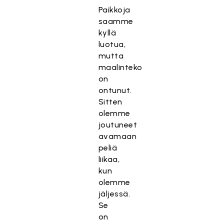
Paikkoja
saamme
kyllä
luotua,
mutta
maalinteko
on
ontunut.
Sitten
olemme
joutuneet
avamaan
peliä
liikaa,
kun
olemme
jäljessä.
Se
on