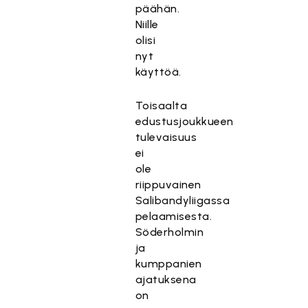
päähän.
Niille
olisi
nyt
käyttöä.
Toisaalta
edustusjoukkueen
tulevaisuus
ei
ole
riippuvainen
Salibandyliigassa
pelaamisesta.
Söderholmin
ja
kumppanien
ajatuksena
on