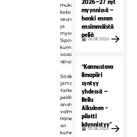
2026–27 nyt
mukana
myynnissä –
koko
hanki ennen
seura
ja
ensimmäistä
myös
peliä
06.08.2026
Sipoon
kunnalta
saadaan
apuja.
“Kannustava
ilmapiiri
Söderholm
syntyy
jättää
tarkemmat
yhdessä –
pelilliset
Reilu
analyysit
Aikuinen -
valmentajille.
pilotti
Hänellä
käynnistyy”
on
05.08.2026
kuitenkin