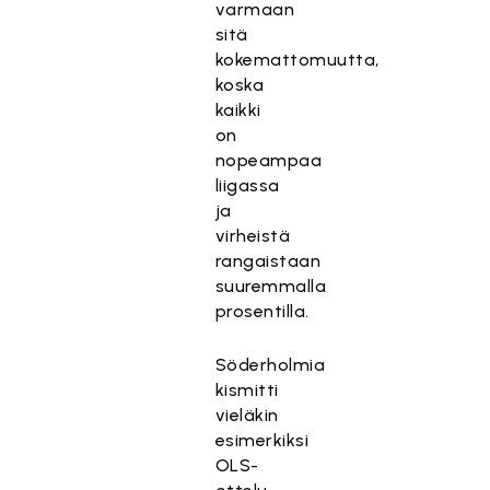
varmaan
sitä
kokemattomuutta,
koska
kaikki
on
nopeampaa
liigassa
ja
virheistä
rangaistaan
suuremmalla
prosentilla.
Söderholmia
kismitti
vieläkin
esimerkiksi
OLS-