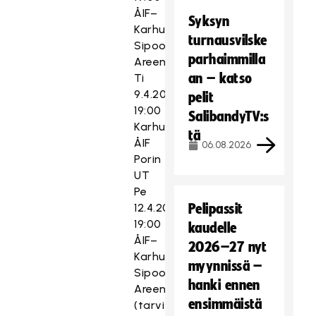
ÅIF–
Syksyn
Karhut
turnausvilske
Sipoo
parhaimmilla
Areena
an – katso
Ti
9.4.2019
pelit
19:00
SalibandyTV:s
Karhut–
tä
ÅIF
06.08.2026
Porin
UT
Pe
12.4.2019
Pelipassit
19:00
kaudelle
ÅIF–
2026–27 nyt
Karhut
myynnissä –
Sipoo
hanki ennen
Areena
ensimmäistä
(tarvittaessa)