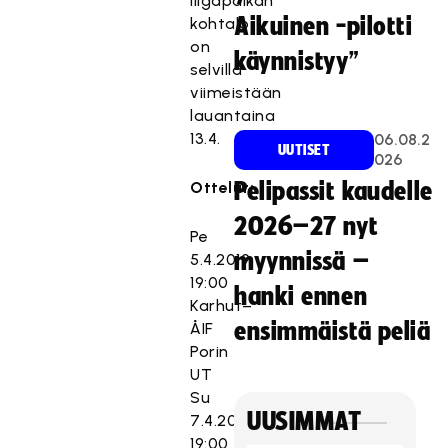
liigapaikan
Aikuinen -pilotti
kohtalo
on
käynnistyy”
selvillä
viimeistään
lauantaina
13.4.
06.08.2
UUTISET
026
Ottelut:
Pelipassit kaudelle
2026–27 nyt
Pe
myynnissä –
5.4.2019
19:00
hanki ennen
Karhut–
ensimmäistä peliä
ÅIF
Porin
UT
Su
UUSIMMAT
7.4.2019
19:00