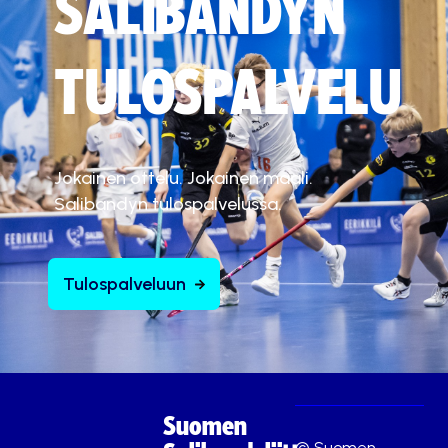
SALIBANDYN
TULOSPALVELU
Jokainen ottelu. Jokainen maali.
Salibandyn tulospalvelussa.
Tulospalveluun
Suomen
© Suomen