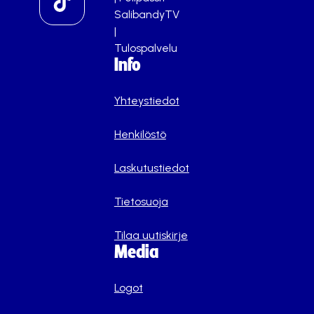
SalibandyTV
|
Tulospalvelu
Info
Yhteystiedot
Henkilöstö
Laskutustiedot
Tietosuoja
Tilaa uutiskirje
Media
Logot