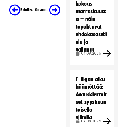
kokous
Edellinen
Seuraava
marraskuuss
a – näin
tapahtuvat
ehdokasasett
elu ja
valinnat
04.08.2026
F-liigan alku
häämöttää:
Avauskierrok
set syyskuun
toisella
viikolla
04.08.2026