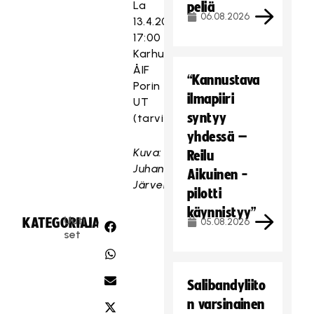
La
peliä
06.08.2026
13.4.2019
17:00
Karhut–
ÅIF
“Kannustava
Porin
ilmapiiri
UT
syntyy
(tarvittaessa)
yhdessä –
Kuva:
Reilu
Juhani
Aikuinen -
Järvenpää
pilotti
käynnistyy”
Uuti
KATEGORIA:
JAA:
05.08.2026
set
Salibandyliito
n varsinainen