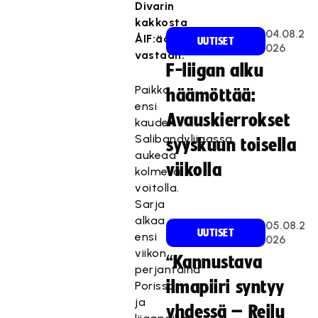
Divarin
kakkosta
04.08.2
ÅIF:ää
UUTISET
026
vastaan.
F-liigan alku
Paikka
häämöttää:
ensi
Avauskierrokset
kauden
Salibandyliigassa
syyskuun toisella
aukeaa
viikolla
kolmella
voitolla.
Sarja
alkaa
05.08.2
UUTISET
ensi
026
viikon
“Kannustava
perjantaina
ilmapiiri syntyy
Porissa,
ja
yhdessä – Reilu