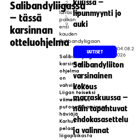
kuussa –
2
Salibandyliigassa
ottava
0
lipunmyynti jo
lunastaa
– tässä
1
paikan
auki
9
ensi
karsinnan
kauden
otteluohjelma
Salibandyliigaan.
04.08.2
UUTISET
026
Salibandyliigan
karsinnan
Salibandyliiton
ohjelma
varsinainen
on
vahvistettu.
kokous
Liigan
toiseksi
marraskuussa –
viimeinen
eli
putoamiskarsinnan
näin tapahtuvat
häviäjä
ehdokasasettelu
Karhut
pelaa
ja valinnat
liigapaikasta