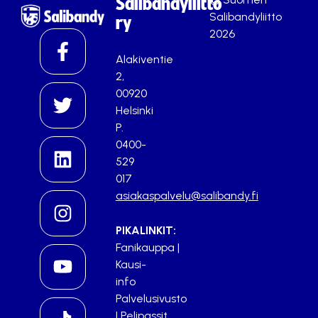
Salibandyliitto
Salibandyliitto
ry
2026
Alakiventie
2,
00920
Helsinki
P.
0400-
529
017
asiakaspalvelu@salibandy.fi
PIKALINKIT:
Fanikauppa
|
Kausi-
info
Palvelusivusto
|
Pelipassit