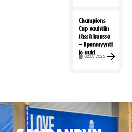
Champions
Cup vauhtiin
tässä kuussa
– lipunmyynti
jo auki
02.08.2026