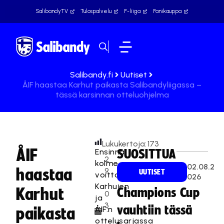
SalibandyTV
Tulospalvelu
F-liiga
Fanikauppa
Salibandy.fi
Uutiset
ÅIF haastaa Karhut paikasta Salibandyliigassa –
tässä karsinnan otteluohjelma
Lukukertoja:
173
ÅIF
Ensinnä
SUOSITTUA
2
kolme
02.08.2
haastaa
9
UUTISET
voittoa
026
.
Karhujen
Karhut
Champions Cup
0
ja
3
vauhtiin tässä
ÅIF:n
paikasta
.
ottelusarjassa