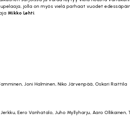
pupelaaja, jolla on myös vielä parhaat vuodet edessäpä
taja
Mikko Lehti
.
amminen, Joni Halminen, Niko Järvenpää, Oskari Raittila
Jerkku, Eero Vanhatalo, Juho Myllyharju, Aaro Ollikainen