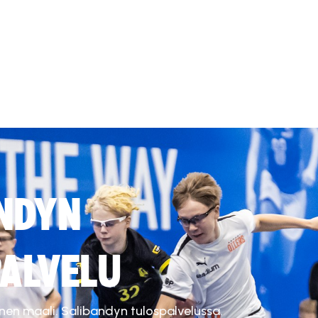
NDYN
ALVELU
inen maali. Salibandyn tulospalvelussa.