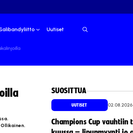
Salibandyliitto
Uutiset
alinjoilla
SUOSITTUA
oilla
02.08.2026
UUTISET
ssa.
Champions Cup vauhtiin 
Ollikainen.
kuussa – lipunmyynti jo 