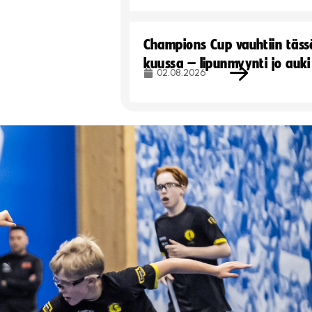
Champions Cup vauhtiin täss
kuussa – lipunmyynti jo auki
02.08.2026