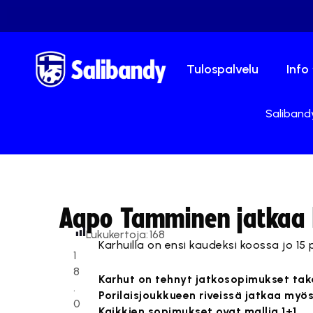
Tulospalvelu
Info
Salibandy
Aapo Tamminen jatkaa li
Lukukertoja:
168
Karhuilla on ensi kaudeksi koossa jo 1
1
8
Karhut on tehnyt jatkosopimukset taka
.
Porilaisjoukkueen riveissä jatkaa my
0
Kaikkien sopimukset ovat mallia 1+1.