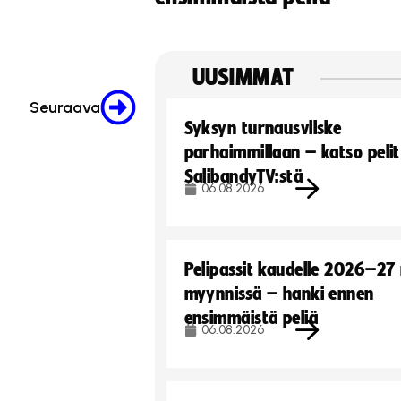
UUSIMMAT
Seuraava
Syksyn turnausvilske
parhaimmillaan – katso pelit
SalibandyTV:stä
06.08.2026
Pelipassit kaudelle 2026–27
myynnissä – hanki ennen
ensimmäistä peliä
06.08.2026