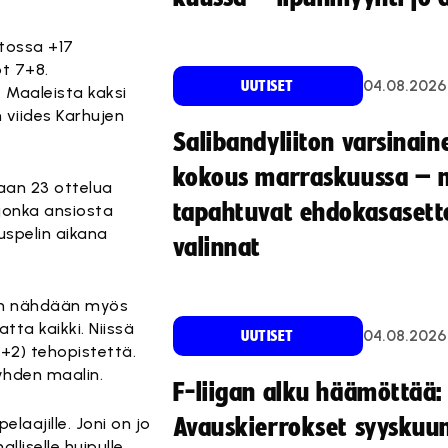
tossa +17
ot 7+8.
04.08.2026
UUTISET
 Maaleista kaksi
 viides Karhujen
Salibandyliiton varsinain
kokous marraskuussa – 
aan 23 ottelua
tapahtuvat ehdokasasette
 jonka ansiosta
uspelin aikana
valinnat
nen nähdään myös
tta kaikki. Niissä
04.08.2026
UUTISET
(1+2) tehopistettä.
yhden maalin.
F-liigan alku häämöttää:
elaajille. Joni on jo
Avauskierrokset syyskuu
liselle huipulle.