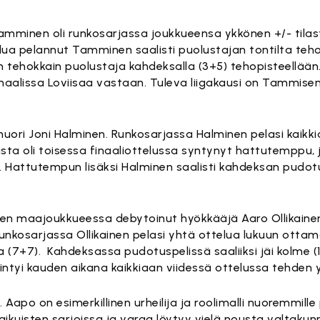
mminen oli runkosarjassa joukkueensa ykkönen +/- tilas
elua pelannut Tamminen saalisti puolustajan tontilta teh
 tehokkain puolustaja kahdeksalla (3+5) tehopisteellään.
naalissa Loviisaa vastaan. Tuleva liigakausi on Tammisen
uori Joni Halminen. Runkosarjassa Halminen pelasi kaikki
sta oli toisessa finaaliottelussa syntynyt hattutemppu,
1-1. Hattutempun lisäksi Halminen saalisti kahdeksan pudot
den maajoukkueessa debytoinut hyökkääjä Aaro Ollikai
unkosarjassa Ollikainen pelasi yhtä ottelua lukuun ottama
ta (7+7). Kahdeksassa pudotuspelissä saaliiksi jäi kolme 
intyi kauden aikana kaikkiaan viidessä ottelussa tehden 
Aapo on esimerkillinen urheilija ja roolimalli nuoremmille p
kuisten sarjoissa ja varaa löytyy vielä nousta valtakunnal