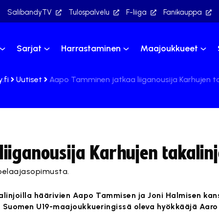
SalibandyTV
Tulospalvelu
F-liiga
Fanikauppa
Sarjat
Harrastaminen
Maajoukkueet
.fi
Uutiset
Aapo Tamminen jatkaa liiganousija Karhujen tak
iganousija Karhujen takalinj
5 pelaajasopimusta.
linjoilla häärivien Aapo Tammisen ja Joni Halmisen kan
ös Suomen U19-maajoukkueringissä oleva hyökkääjä Aaro 