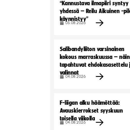
“Kannustava ilmapiiri syntyy
yhdessä – Reilu Aikuinen -pil
käynnistyy”
05.08.2026
Salibandyliiton varsinainen
kokous marraskuussa – näin
tapahtuvat ehdokasasettelu 
valinnat
04.08.2026
F-liigan alku häämöttää:
Avauskierrokset syyskuun
toisella viikolla
04.08.2026