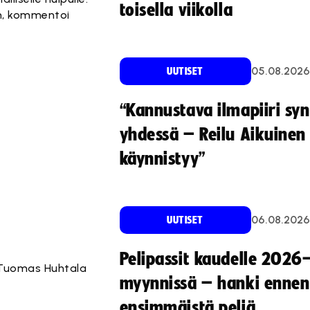
toisella viikolla
in, kommentoi
05.08.2026
UUTISET
“Kannustava ilmapiiri sy
yhdessä – Reilu Aikuinen 
käynnistyy”
06.08.2026
UUTISET
Pelipassit kaudelle 2026
, Tuomas Huhtala
myynnissä – hanki ennen
ensimmäistä peliä