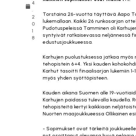
4
.
Torstaina 26-vuotta täyttävä Aapo Ta
2
lukemallaan. Kaikki 26 runkosarjan ott
0
Pudotuspeleissä Tamminen oli Karhujen
1
syntyivät ratkaisevassa neljännessä fi
8
edustusjoukkueessa.
Karhujen puolustuksessa jatkaa myös n
tehopistein 6+4. Yksi kauden kohokohdi
Karhut tasoitti finaalisarjan lukemiin 
myös yhden syöttöpisteen.
Kauden aikana Suomen alle 19-vuotiai
Karhujen paidassa tulevalla kaudella. R
tehopisteitä kertyi kaikkiaan neljätois
Nuorten maajoukkueessa Ollikainen esi
- Sopimukset ovat tärkeitä joukkueelle. 
nyt osoittanut olevansa hyvä pelaaja ai