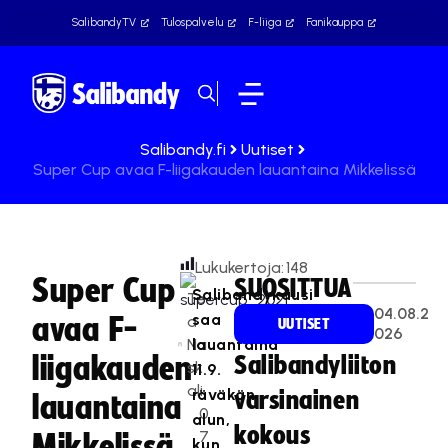
SalibandyTV
Tulospalvelu
F-liiga
Fanikauppa
Salibandy.fi
Uutiset
Super Cup avaa F-liigakauden lauantaina Mikkelissä
Lukukertoja:
148
Super Cup
SUOSITTUA
Salibandykausi
Te
04.08.2
saa
avaa F-
a
UUTISET
026
Na
lauantaina
liigakauden
Salibandyliiton
sk
11.9.
ali
räväkän
varsinainen
lauantaina
0
alun,
kokous
7
Mikkelissä
kun