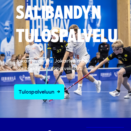
SALIBANDYN
TULOSPALVELU
Jokainen ottelu. Jokainen maali.
Salibandyn tulospalvelussa.
Tulospalveluun