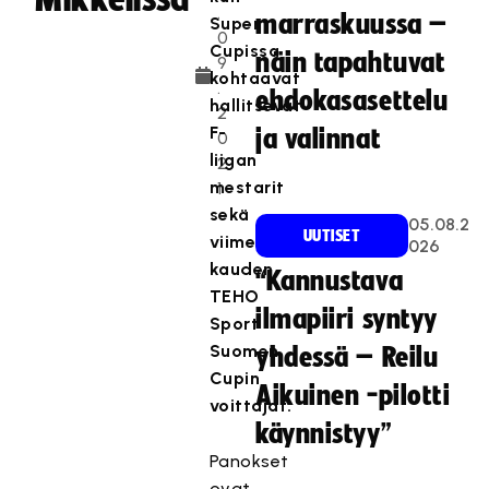
.
marraskuussa –
Super
0
Cupissa
näin tapahtuvat
9
kohtaavat
.
ehdokasasettelu
hallitsevat
2
F-
ja valinnat
0
liigan
2
mestarit
1
sekä
05.08.2
UUTISET
viime
026
kauden
“Kannustava
TEHO
ilmapiiri syntyy
Sport
Suomen
yhdessä – Reilu
Cupin
Aikuinen -pilotti
voittajat.
käynnistyy”
Panokset
ovat