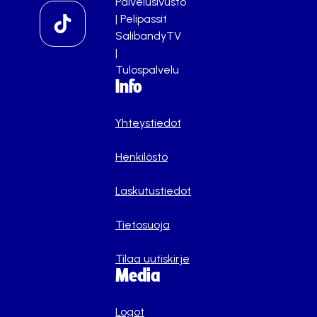
Palvelusivusto
|
Pelipassit
SalibandyTV
|
Tulospalvelu
Info
Yhteystiedot
Henkilöstö
Laskutustiedot
Tietosuoja
Tilaa uutiskirje
Media
Logot