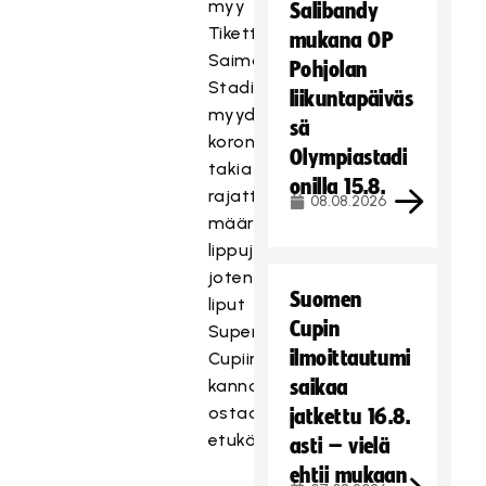
myy
Salibandy
Tiketti.fi.
mukana OP
Saimaa
Pohjolan
Stadiumille
liikuntapäiväs
myydään
sä
koronatilanteen
Olympiastadi
takia
onilla 15.8.
rajattu
08.08.2026
määrä
lippuja,
joten
Suomen
liput
Cupin
Super
ilmoittautumi
Cupiin
kannattaa
saikaa
ostaa
jatkettu 16.8.
etukäteen.
asti – vielä
ehtii mukaan