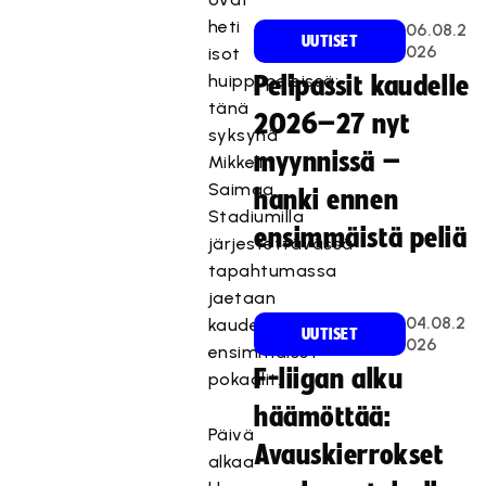
heti
06.08.2
UUTISET
026
isot
huippupeleissä:
Pelipassit kaudelle
tänä
2026–27 nyt
syksynä
myynnissä –
Mikkelin
Saimaa
hanki ennen
Stadiumilla
ensimmäistä peliä
järjestettävässä
tapahtumassa
jaetaan
04.08.2
kauden
UUTISET
026
ensimmäiset
F-liigan alku
pokaalit.
häämöttää:
Päivä
Avauskierrokset
alkaa