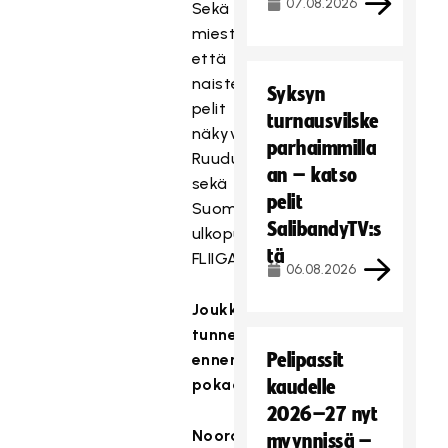
07.08.2026
Sekä
miesten
että
naisten
Syksyn
pelit
turnausvilske
näkyvät
parhaimmilla
Ruudusta
an – katso
sekä
pelit
Suomen
SalibandyTV:s
ulkopuolella
tä
FLIIGATV:stä.
06.08.2026
Joukkueiden
tunnelmat
Pelipassit
ennen
pokaaliottelua:
kaudelle
2026–27 nyt
Noora
myynnissä –