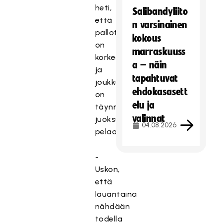
heti,
Salibandyliito
että
n varsinainen
pallotempo
kokous
on
marraskuuss
korkealla
a – näin
ja
tapahtuvat
joukkue
ehdokasasett
on
elu ja
täynnä
valinnat
juoksuvoimaisia
04.08.2026
pelaajia.
-
Uskon,
että
lauantaina
nähdään
todella