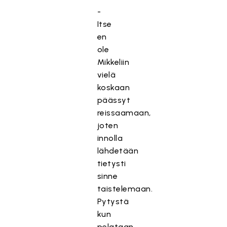
-
Itse
en
ole
Mikkeliin
vielä
koskaan
päässyt
reissaamaan,
joten
innolla
lähdetään
tietysti
sinne
taistelemaan.
Pytystä
kun
pelataan,