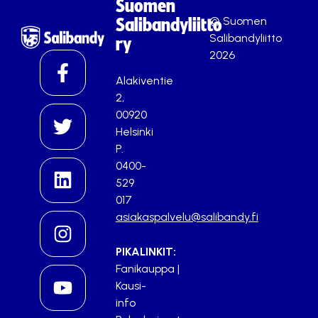
Suomen
© Suomen
Salibandyliitto
Salibandyliitto
ry
2026
Alakiventie
2,
00920
Helsinki
P.
0400-
529
017
asiakaspalvelu@salibandy.fi
PIKALINKIT:
Fanikauppa
|
Kausi-
info