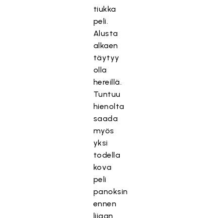
tiukka
peli.
Alusta
alkaen
täytyy
olla
hereillä.
Tuntuu
hienolta
saada
myös
yksi
todella
kova
peli
panoksin
ennen
liigan