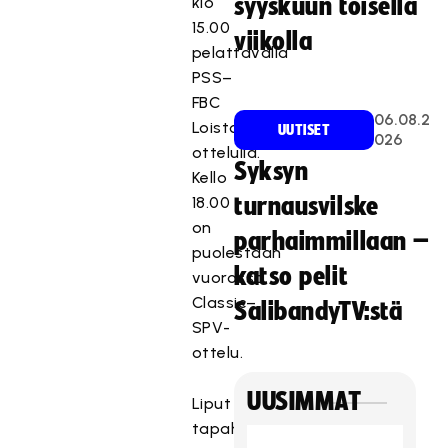
klo
syyskuun toisella
15.00
viikolla
pelattavalla
PSS–
FBC
06.08.2
Loisto-
UUTISET
026
ottelulla.
Syksyn
Kello
18.00
turnausvilske
on
parhaimmillaan –
puolestaan
katso pelit
vuorossa
Classic–
SalibandyTV:stä
SPV-
ottelu.
UUSIMMAT
Liput
tapahtumaan