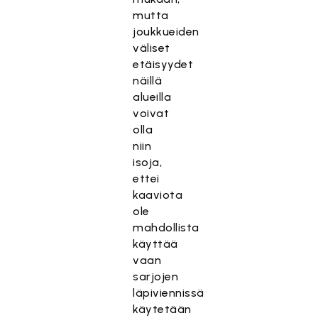
mutta
joukkueiden
väliset
etäisyydet
näillä
alueilla
voivat
olla
niin
isoja,
ettei
kaaviota
ole
mahdollista
käyttää
vaan
sarjojen
läpiviennissä
käytetään