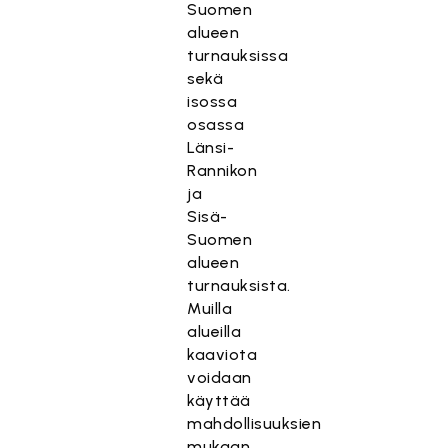
Suomen
alueen
turnauksissa
sekä
isossa
osassa
Länsi-
Rannikon
ja
Sisä-
Suomen
alueen
turnauksista.
Muilla
alueilla
kaaviota
voidaan
käyttää
mahdollisuuksien
mukaan,