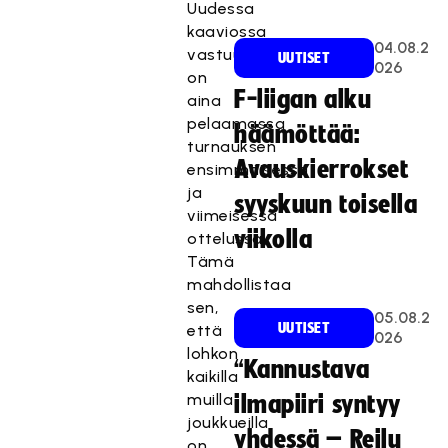
Uudessa
kaaviossa
04.08.2
vastuujoukkue
UUTISET
026
on
F-liigan alku
aina
pelaamassa
häämöttää:
turnauksen
Avauskierrokset
ensimmäisessä
ja
syyskuun toisella
viimeisessä
viikolla
ottelussa.
Tämä
mahdollistaa
sen,
05.08.2
UUTISET
että
026
lohkon
“Kannustava
kaikilla
muilla
ilmapiiri syntyy
joukkueilla
yhdessä – Reilu
on