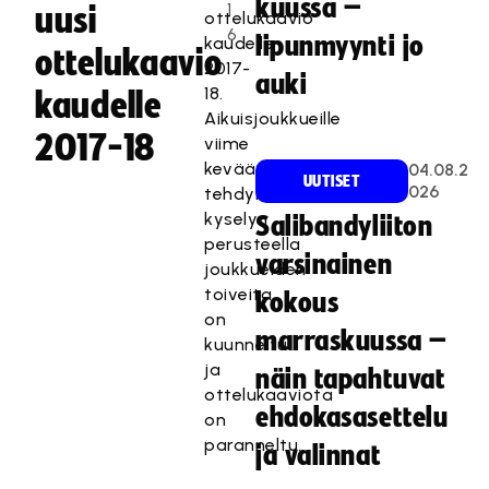
kuussa –
1
uusi
ottelukaavio
6
lipunmyynti jo
kaudelle
ottelukaavio
2017-
auki
18.
kaudelle
Aikuisjoukkueille
2017-18
viime
keväänä
04.08.2
UUTISET
026
tehdyn
kyselyn
Salibandyliiton
perusteella
varsinainen
joukkueiden
toiveita
kokous
on
marraskuussa –
kuunneltu
ja
näin tapahtuvat
ottelukaaviota
ehdokasasettelu
on
paranneltu.
ja valinnat