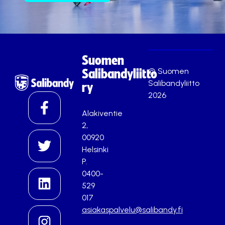
Suomen
© Suomen
Salibandyliitto
Salibandyliitto
ry
2026
Alakiventie
2,
00920
Helsinki
P.
0400-
529
017
asiakaspalvelu@salibandy.fi