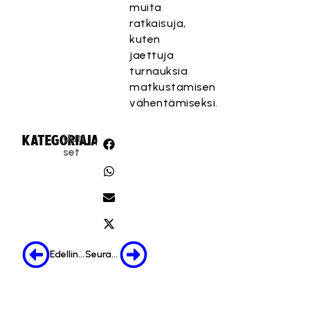
muita
ratkaisuja,
kuten
jaettuja
turnauksia
matkustamisen
vähentämiseksi.
Uuti
KATEGORIA:
JAA:
set
Edellinen
Seuraava