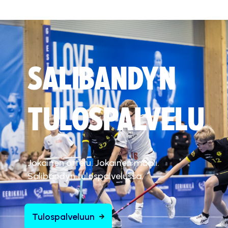
SALIBANDYN
TULOSPALVELU
Jokainen ottelu. Jokainen maali.
Salibandyn tulospalvelussa.
Tulospalveluun