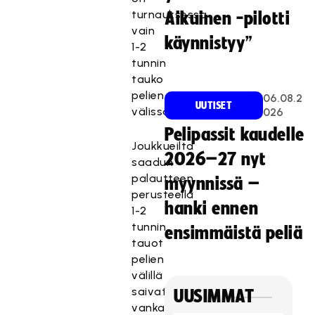
turnauksessa
Aikuinen -pilotti
vain
käynnistyy”
1-2
tunnin
tauko
pelien
06.08.2
UUTISET
välissä.
026
Pelipassit kaudelle
Joukkueilta
2026–27 nyt
saadun
palautteen
myynnissä –
perusteella
hanki ennen
1-2
tunnin
ensimmäistä peliä
tauot
pelien
välillä
saivat
UUSIMMAT
vankan