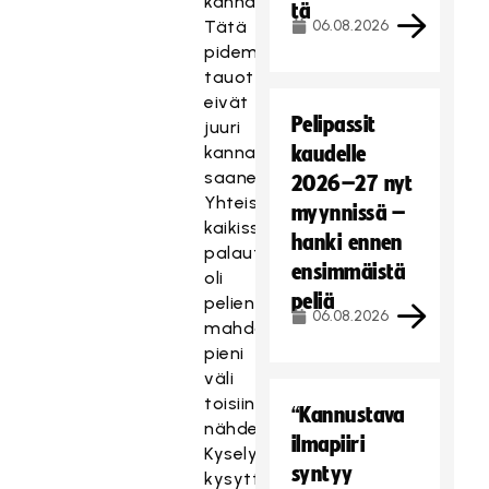
kannatusta.
tä
Tätä
06.08.2026
pidemmät
tauot
eivät
Pelipassit
juuri
kannatusta
kaudelle
saaneet.
2026–27 nyt
Yhteistä
myynnissä –
kaikissa
hanki ennen
palautteissa
ensimmäistä
oli
peliä
pelien
06.08.2026
mahdollisimman
pieni
väli
toisiinsa
“Kannustava
nähden.
ilmapiiri
Kyselyssä
syntyy
kysyttiin