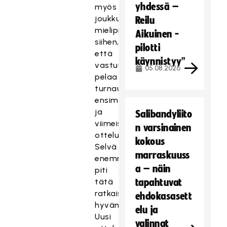
yhdessä –
myös
joukkueiden
Reilu
mielipidettä
Aikuinen -
siihen,
pilotti
että
käynnistyy”
vastuujoukkue
05.08.2026
pelaa
turnauksen
ensimmäisessä
ja
Salibandyliito
viimeisessä
n varsinainen
ottelussa.
kokous
Selvä
marraskuuss
enemmistö
a – näin
piti
tätä
tapahtuvat
ratkaisua
ehdokasasett
hyvänä.
elu ja
Uusi
valinnat