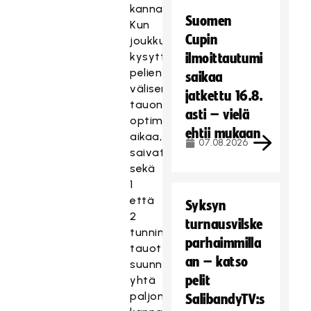
kannatuksen.
Suomen
Kun
Cupin
joukkueilta
kysyttiin
ilmoittautumi
pelien
saikaa
välisen
jatkettu 16.8.
tauon
asti – vielä
optimaalista
ehtii mukaan
aikaa,
07.08.2026
saivat
sekä
1
että
Syksyn
2
turnausvilske
tunnin
parhaimmilla
tauot
an – katso
suunnilleen
pelit
yhtä
paljon
SalibandyTV:s