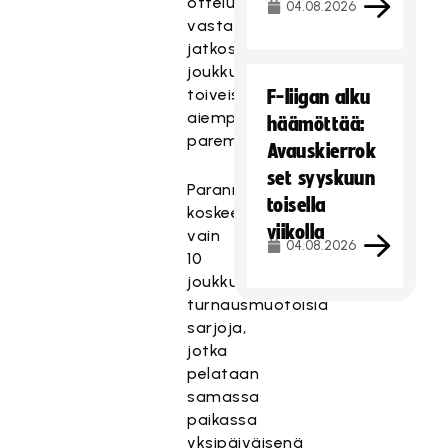
ottelukaavio
04.08.2026
vastaa
jatkossa
joukkueiden
toiveisiin
F-liigan alku
aiempaa
häämöttää:
paremmin.
Avauskierrok
set syyskuun
Parannus
toisella
koskee
viikolla
vain
04.08.2026
10
joukkueen
turnausmuotoisia
sarjoja,
jotka
pelataan
samassa
paikassa
yksipäiväisenä