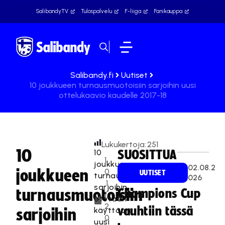
SalibandyTV
Tulospalvelu
F-liiga
Fanikauppa
Salibandy.fi
Uutiset
10 joukkueen turnausmuotoisiin sarjoihin uusi
ottelukaavio kaudelle 2017-18
Lukukertoja:
251
10
10
SUOSITTUA
1
joukkueen
02.08.2
joukkueen
0
UUTISET
turnausmuotoisiin
026
.1
sarjoihin
turnausmuotoisiin
Champions Cup
1.
otetaan
2
vauhtiin tässä
käyttöön
sarjoihin
0
uusi