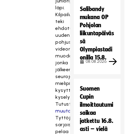
junioripuolen
läpi.
Salibandy
Kilpailuvaliokunta
mukana OP
teki
Pohjolan
ehdotuksesta
liikuntapäiväs
uudenlaisen
sä
pohjustuksen
videon
Olympiastadi
muodossa,
onilla 15.8.
08.08.2026
jonka
jälkeen
seurojen
mielipidettä
Suomen
kysyttiin
Cupin
kyselyllä.
Tutustu
ilmoittautumi
muutosehdotukseen
.
saikaa
Tyttöjen
jatkettu 16.8.
sarjoissa
asti – vielä
pelaa