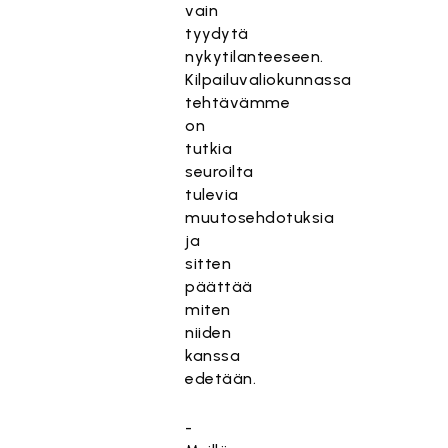
vain
tyydytä
nykytilanteeseen.
Kilpailuvaliokunnassa
tehtävämme
on
tutkia
seuroilta
tulevia
muutosehdotuksia
ja
sitten
päättää
miten
niiden
kanssa
edetään.
-