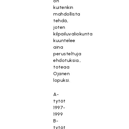
on
kuitenkin
mahdollista
tehdä,
joten
kilpailuvaliokunta
kuuntelee
aina
perusteltuja
ehdotuksia.,
toteaa
Ojanen
lopuksi.
A-
tytöt
1997-
1999
B-
tytöt