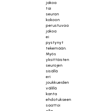
jakoa
tai
seuran
kokoon
perustuvaa
jakoa
ei
pystynyt
tekemään.
Myös
yksittäisten
seurojen
sisällä
eri
joukkueiden
välillä
kanta
ehdotukseen
saattoi
olla