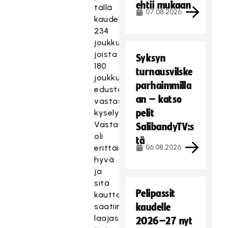
ehtii mukaan
tällä
07.08.2026
kaudella
234
joukkuetta,
joista
Syksyn
180
turnausvilske
joukkueen
parhaimmilla
edustajat
an – katso
vastasivat
pelit
kyselyyn.
Vastausprosentti
SalibandyTV:s
oli
tä
erittäin
06.08.2026
hyvä
ja
sitä
Pelipassit
kautta
saatiin
kaudelle
laajasti
2026–27 nyt