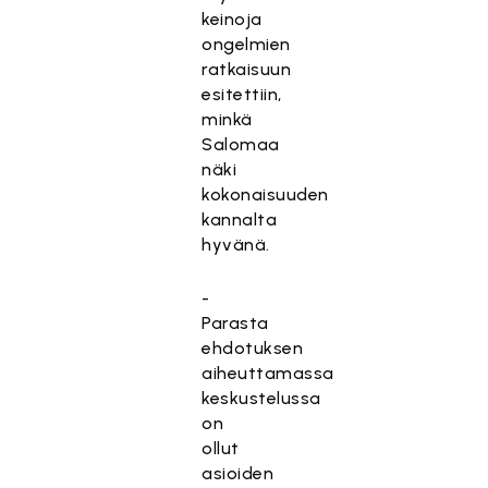
keinoja
ongelmien
ratkaisuun
esitettiin,
minkä
Salomaa
näki
kokonaisuuden
kannalta
hyvänä.
-
Parasta
ehdotuksen
aiheuttamassa
keskustelussa
on
ollut
asioiden