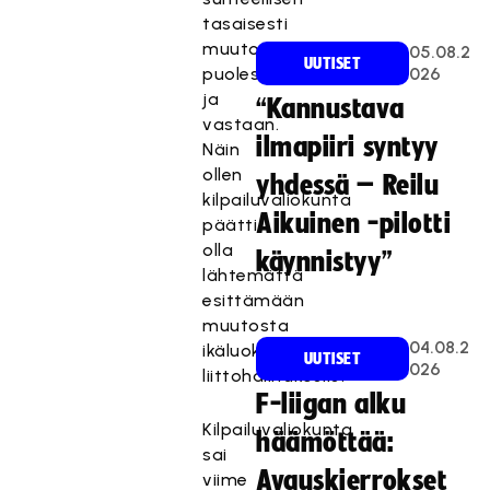
tasaisesti
muutosehdotuksen
05.08.2
UUTISET
puolesta
026
ja
“Kannustava
vastaan.
ilmapiiri syntyy
Näin
ollen
yhdessä – Reilu
kilpailuvaliokunta
Aikuinen -pilotti
päätti
olla
käynnistyy”
lähtemättä
esittämään
muutosta
04.08.2
ikäluokkarakenteeseen
UUTISET
026
liittohallitukselle.
F-liigan alku
Kilpailuvaliokunta
häämöttää:
sai
Avauskierrokset
viime