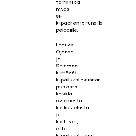
toimintaa
myös
ei-
kilpaorientoituneille
pelaajille.
Lopuksi
Ojanen
ja
Salomaa
kiittävät
kilpailuvaliokunnan
puolesta
kaikkia
avoimesta
keskustelusta
ja
kertovat,
että
kilpailuvaliokunta