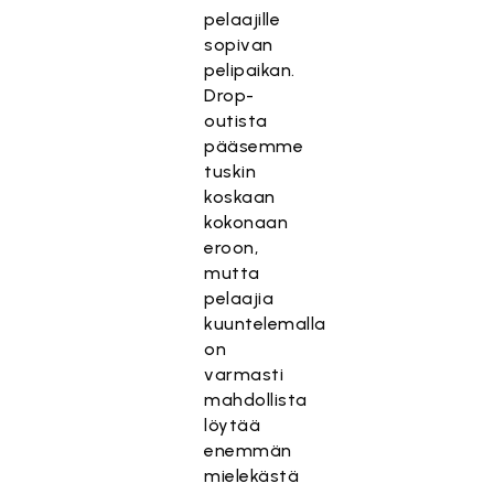
pelaajille
sopivan
pelipaikan.
Drop-
outista
pääsemme
tuskin
koskaan
kokonaan
eroon,
mutta
pelaajia
kuuntelemalla
on
varmasti
mahdollista
löytää
enemmän
mielekästä