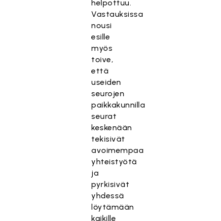
helpottuu.
Vastauksissa
nousi
esille
myös
toive,
että
useiden
seurojen
paikkakunnilla
seurat
keskenään
tekisivät
avoimempaa
yhteistyötä
ja
pyrkisivät
yhdessä
löytämään
kaikille