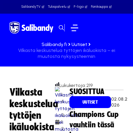
SalibandyTV
Tulospalvelu
F-liiga
Fanikauppa
Salibandy.fi
Uutiset
Vilkasta keskustelua tyttöjen ikäluokista – ei
muutosta nykysysteemiin
Lukukertoja:
219
Vilkasta
SUOSITTUA
1
02.08.2
keskustelua
4
UUTISET
026
.
tyttöjen
Champions Cup
0
1.
vauhtiin tässä
ikäluokista
2