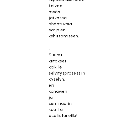
toivoo
myös
jatkossa
ehdotuksia
sarjojen
kehittämiseen.
-
Suuret
kiitokset
kaikille
selvitysprosessiin
kyselyn,
eri
kanavien
ja
seminaarin
kautta
osallistuneille!