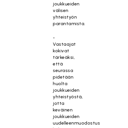
joukkueiden
välisen
yhteistyön
parantamista.
-
Vastaajat
kokivat
tärkeäksi,
että
seurassa
pidetään
huolta
joukkueiden
yhteistyöstä,
jotta
keväinen
joukkueiden
uudelleenmuodostus