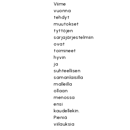
Viime
vuonna
tehdyt
muutokset
tyttöjen
sarjajärjestelmiin
ovat
toimineet
hyvin
ja
suhteellisen
samanlaisilla
malleilla
ollaan
menossa
ensi
kaudellekin.
Pieniä
viilauksia