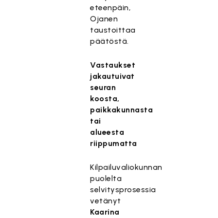
eteenpäin,
Ojanen
taustoittaa
päätöstä.
Vastaukset
jakautuivat
seuran
koosta,
paikkakunnasta
tai
alueesta
riippumatta
Kilpailuvaliokunnan
puolelta
selvitysprosessia
vetänyt
Kaarina