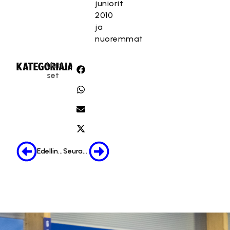
juniorit
2010
ja
nuoremmat
Uuti
KATEGORIA:
JAA:
set
Edellinen
Seuraava