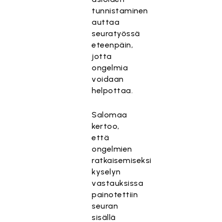
tunnistaminen
auttaa
seuratyössä
eteenpäin,
jotta
ongelmia
voidaan
helpottaa.
Salomaa
kertoo,
että
ongelmien
ratkaisemiseksi
kyselyn
vastauksissa
painotettiin
seuran
sisällä