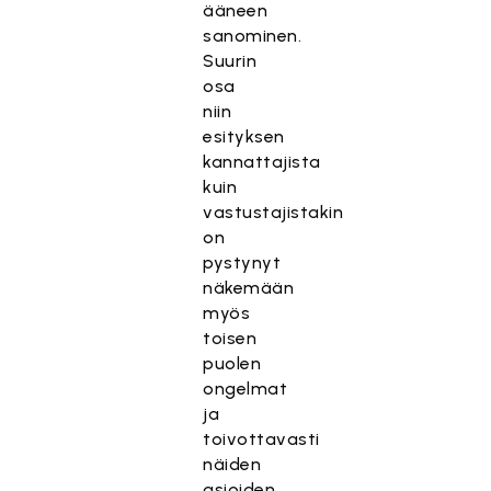
ääneen
sanominen.
Suurin
osa
niin
esityksen
kannattajista
kuin
vastustajistakin
on
pystynyt
näkemään
myös
toisen
puolen
ongelmat
ja
toivottavasti
näiden
asioiden