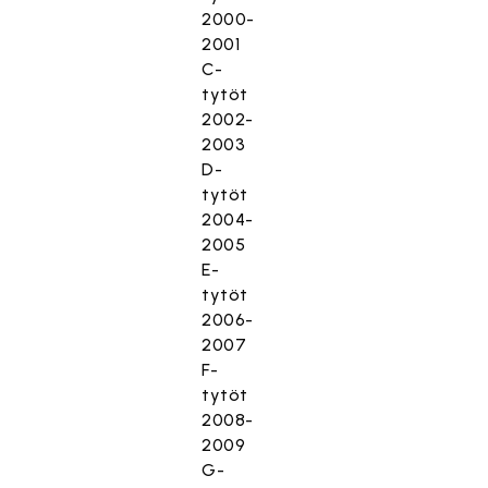
2000-
2001
C-
tytöt
2002-
2003
D-
tytöt
2004-
2005
E-
tytöt
2006-
2007
F-
tytöt
2008-
2009
G-