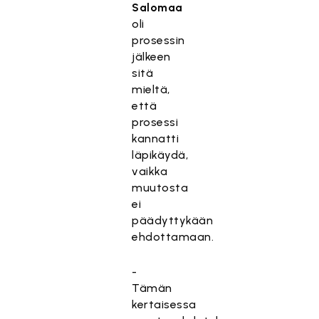
Salomaa
oli
prosessin
jälkeen
sitä
mieltä,
että
prosessi
kannatti
läpikäydä,
vaikka
muutosta
ei
päädyttykään
ehdottamaan.
-
Tämän
kertaisessa