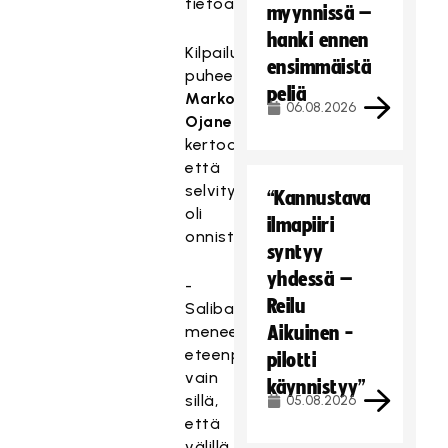
tietoa.
myynnissä –
hanki ennen
Kilpailuvaliokunnan
ensimmäistä
puheenjohtaja
peliä
Marko
06.08.2026
Ojanen
kertoo,
että
selvitysprosessi
“Kannustava
oli
ilmapiiri
onnistunut.
syntyy
yhdessä –
-
Reilu
Salibandy
menee
Aikuinen -
eteenpäin
pilotti
vain
käynnistyy”
sillä,
05.08.2026
että
välillä