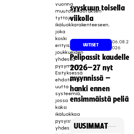
vuonna
syyskuun toisella
muutosehdotuksen
viikolla
tyttöjen
ikäluokkarakenteeseen,
joka
koski
06.08.2
erityisesti
UUTISET
026
joukkueiden
Pelipassit kaudelle
yhdessä
pysymistä.
2026–27 nyt
Esityksessä
myynnissä –
ehdotettiin
uutta
hanki ennen
systeemiä,
ensimmäistä peliä
jossa
kaksi
ikäluokkaa
pysyisivät
UUSIMMAT
yhdessä