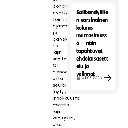
pohdimme,
Salibandyliito
ovatko
toimintatapamme
n varsinainen
ajanmukaisia
kokous
ja
marraskuuss
palvelevatko
a – näin
ne
tapahtuvat
lajin
ehdokasasett
kehitystä.
On
elu ja
hienoa,
valinnat
04.08.2026
että
seuroista
löytyy
innokkuutta
miettiä
lajin
kehitystä,
eikä