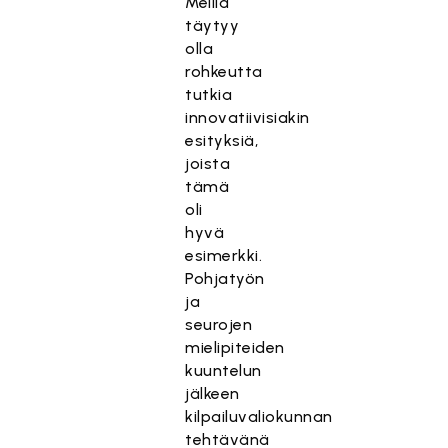
Meillä
täytyy
olla
rohkeutta
tutkia
innovatiivisiakin
esityksiä,
joista
tämä
oli
hyvä
esimerkki.
Pohjatyön
ja
seurojen
mielipiteiden
kuuntelun
jälkeen
kilpailuvaliokunnan
tehtävänä