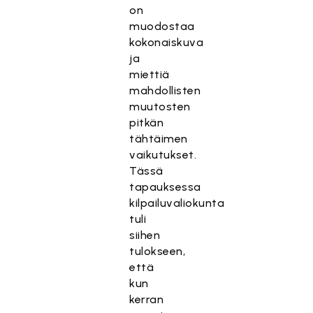
on
muodostaa
kokonaiskuva
ja
miettiä
mahdollisten
muutosten
pitkän
tähtäimen
vaikutukset.
Tässä
tapauksessa
kilpailuvaliokunta
tuli
siihen
tulokseen,
että
kun
kerran