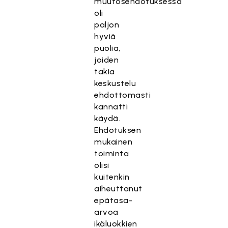
muutosehdotuksessa
oli
paljon
hyviä
puolia,
joiden
takia
keskustelu
ehdottomasti
kannatti
käydä.
Ehdotuksen
mukainen
toiminta
olisi
kuitenkin
aiheuttanut
epätasa-
arvoa
ikäluokkien