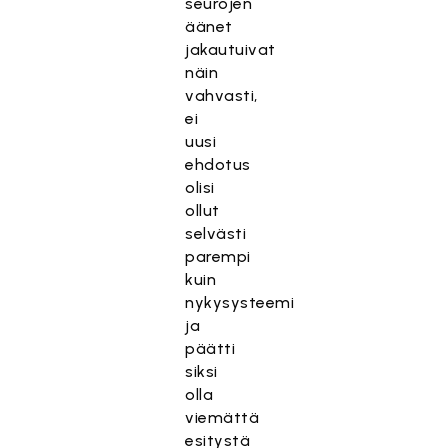
seurojen
äänet
jakautuivat
näin
vahvasti,
ei
uusi
ehdotus
olisi
ollut
selvästi
parempi
kuin
nykysysteemi
ja
päätti
siksi
olla
viemättä
esitystä