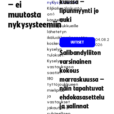
kuussa –
0
– ei
1
Kilpailuvaliokunta
lipunmyynti jo
muutosta
6
on
auki
käsitellyt
nykysysteemiin
tyttöjoukkueille
lähetetyn
ikäluokkarakennetta
04.08.2
UUTISET
koskevan
026
kyselyn
Salibandyliiton
tulokset.
varsinainen
Kyselyn
vastauksissa
kokous
saatiin
180
marraskuussa –
tyttöjoukkueen
näin tapahtuvat
mielipide
ja
ehdokasasettelu
vastaukset
ja valinnat
jakautuivat
suhteellisen