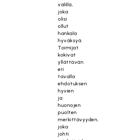
välillä,
joka
olisi
ollut
hankala
hyväksyä.
Toimijat
kokivat
yllättävän
eri
tavalla
ehdotuksen
hyvien
ja
huonojen
puolten
merkittävyyden,
joka
johti