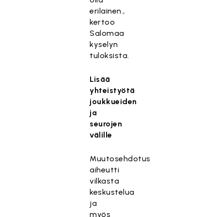
erilainen.,
kertoo
Salomaa
kyselyn
tuloksista.
Lisää
yhteistyötä
joukkueiden
ja
seurojen
välille
Muutosehdotus
aiheutti
vilkasta
keskustelua
ja
myös