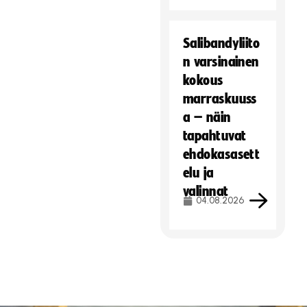
Salibandyliito
n varsinainen
kokous
marraskuuss
a – näin
tapahtuvat
ehdokasasett
elu ja
valinnat
04.08.2026