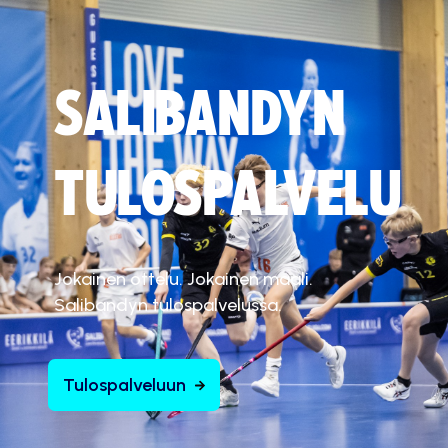
SALIBANDYN
TULOSPALVELU
Jokainen ottelu. Jokainen maali.
Salibandyn tulospalvelussa.
Tulospalveluun