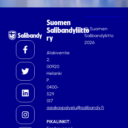
Suomen
© Suomen
Salibandyliitto
Salibandyliitto
ry
2026
Alakiventie
2,
00920
Helsinki
P.
0400-
529
017
asiakaspalvelu@salibandy.fi
PIKALINKIT: