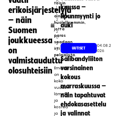
vaatii
0
toisin
kuussa –
1.
erikoisjärjestelyjä
tai
1
lipunmyynti jo
ainakin
– näin
2
huolellisemmin,
auki
.
Suomen
jotta
2
paras
0
joukkueessa
saadaan
2
04.08.2
on
irti
UUTISET
3
026
pelaajista.
Salibandyliiton
valmistauduttu
varsinainen
Ilmasto
olosuhteisiin
on
kokous
koko
marraskuussa –
vuoden
lämmin
näin tapahtuvat
ja
ehdokasasettelu
kostea
ja valinnat
ja