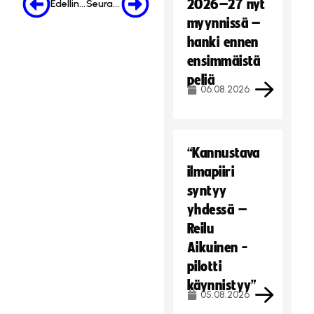
2026–27 nyt
Edellinen
Seuraava
myynnissä –
hanki ennen
ensimmäistä
peliä
06.08.2026
“Kannustava
ilmapiiri
syntyy
yhdessä –
Reilu
Aikuinen -
pilotti
käynnistyy”
05.08.2026