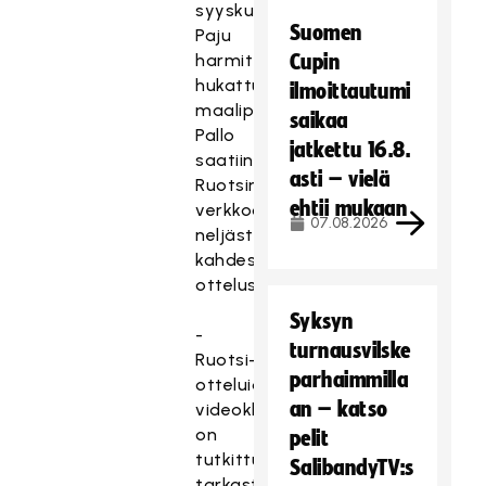
syyskuussa
Suomen
Paju
harmitteli
Cupin
hukattuja
ilmoittautumi
maalipaikkoja.
saikaa
Pallo
jatkettu 16.8.
saatiin
asti – vielä
Ruotsin
ehtii mukaan
verkkoon
07.08.2026
neljästi
kahdessa
ottelussa.
Syksyn
-
turnausvilske
Ruotsi-
parhaimmilla
otteluiden
an – katso
videoklippejä
on
pelit
tutkittu
SalibandyTV:s
tarkasti