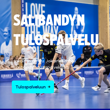
SALIBANDYN
TULOSPALVELU
Jokainen ottelu. Jokainen maali.
Salibandyn tulospalvelussa.
Tulospalveluun