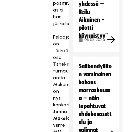
positiivinen
yhdessä –
asia,
Reilu
hän
Aikuinen -
järkeilee.
pilotti
käynnistyy”
Pelaajatarkkailu
05.08.2026
on
tärkeä
osa
Tshekin-
Salibandyliito
turnauksen
n varsinainen
antia.
kokous
Mukana
marraskuuss
on
a – näin
nyt
konkarimaalivahti
tapahtuvat
Jonna
ehdokasasett
Mäkelä
,
elu ja
viime
valinnat
MM-