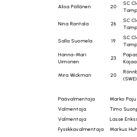
SC Cl
Alisa Pöllänen
20
Tamp
SC Cl
Nina Rantala
26
Tamp
SC Cl
Salla Suomela
19
Tamp
Hanna-Mari
Papas
23
Uimonen
Kajaa
Rönnb
Mira Wickman
20
(SWE)
Päävalmentaja
Marko Paju
Valmentaja
Timo Suon
Valmentaja
Lasse Erik
Fysiikkavalmentaja
Markus Hu