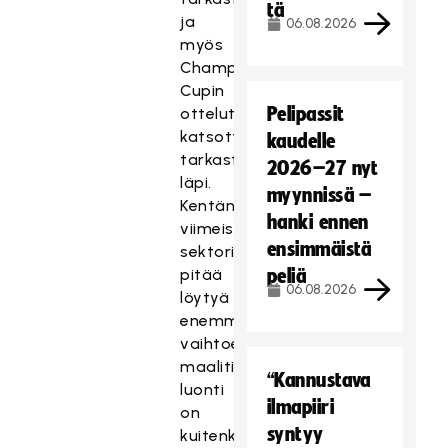
tä
ja
06.08.2026
myös
Champions
Cupin
Pelipassit
ottelut
katsottu
kaudelle
tarkasti
2026–27 nyt
läpi.
myynnissä –
Kentän
hanki ennen
viimeiselle
ensimmäistä
sektorille
pitää
peliä
06.08.2026
löytyä
enemmän
vaihtoehtoja,
maalitilanteiden
“Kannustava
luonti
ilmapiiri
on
syntyy
kuitenkin