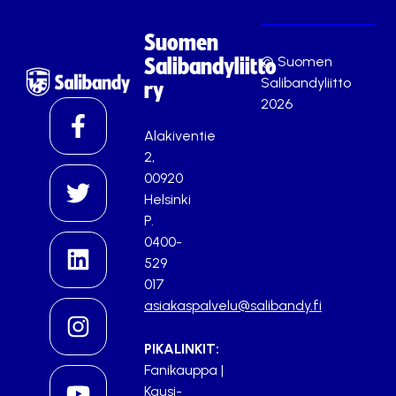
Suomen
© Suomen
Salibandyliitto
Salibandyliitto
ry
2026
Alakiventie
2,
00920
Helsinki
P.
0400-
529
017
asiakaspalvelu@salibandy.fi
PIKALINKIT:
Fanikauppa
|
Kausi-