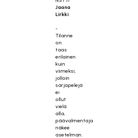
NST:n
Jaana
Lirkki
.
-
Tilanne
on
taas
erilainen
kuin
viimeksi,
jolloin
sarjapelejä
ei
ollut
vielä
alla,
päävalmentaja
näkee
asetelman.