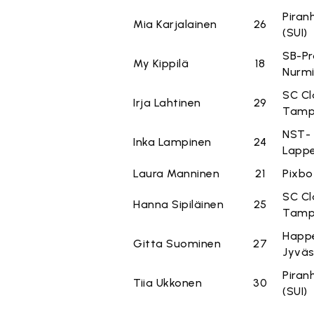
Piran
Mia Karjalainen
26
(SUI)
SB-Pr
My Kippilä
18
Nurmi
SC Cl
Irja Lahtinen
29
Tamp
NST-
Inka Lampinen
24
Lapp
Laura Manninen
21
Pixbo
SC Cl
Hanna Sipiläinen
25
Tamp
Happ
Gitta Suominen
27
Jyväs
Piran
Tiia Ukkonen
30
(SUI)