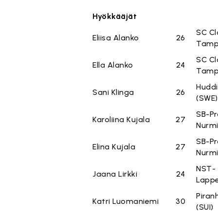
Hyökkääjät
SC Cl
Eliisa Alanko
26
Tamp
SC Cl
Ella Alanko
24
Tamp
Huddi
Sani Klinga
26
(SWE)
SB-Pr
Karoliina Kujala
27
Nurmi
SB-Pr
Elina Kujala
27
Nurmi
NST-
Jaana Lirkki
24
Lapp
Piran
Katri Luomaniemi
30
(SUI)