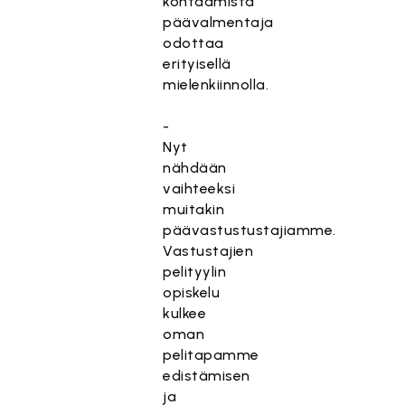
kohtaamista
päävalmentaja
odottaa
erityisellä
mielenkiinnolla.
-
Nyt
nähdään
vaihteeksi
muitakin
päävastustustajiamme.
Vastustajien
pelityylin
opiskelu
kulkee
oman
pelitapamme
edistämisen
ja