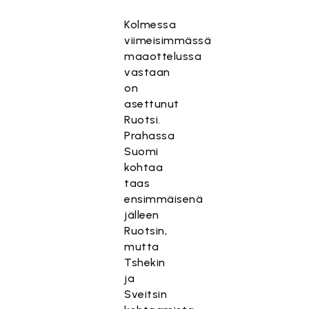
Kolmessa
viimeisimmässä
maaottelussa
vastaan
on
asettunut
Ruotsi.
Prahassa
Suomi
kohtaa
taas
ensimmäisenä
jälleen
Ruotsin,
mutta
Tshekin
ja
Sveitsin