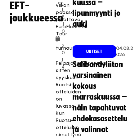
kuussa –
en
EFT-
viikon
1
lipunmyynti jo
päässä
joukkueessa
5
pelattava
auki
.1
EuroFloorball
0
Tour
.
-
2
turnaus.
04.08.2
UUTISET
0
026
1
Pelaajavaihtuvuutta
Salibandyliiton
4
sitten
varsinainen
syyskuun
Ruotsi-
kokous
otteluiden
marraskuussa –
on
luvassa.
näin tapahtuvat
Kun
ehdokasasettelu
Ruotsi-
otteluihin
ja valinnat
nimettynä