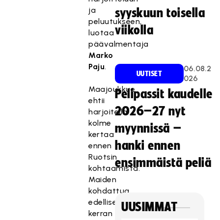
ja
syyskuun toisella
peluutukseen,
viikolla
luotaa
päävalmentaja
Marko
Paju
.
06.08.2
UUTISET
026
Maajoukkue
Pelipassit kaudelle
ehtii
2026–27 nyt
harjoitella
kolme
myynnissä –
kertaa
hanki ennen
ennen
Ruotsin
ensimmäistä peliä
kohtaamista.
Maiden
kohdattua
edellisen
UUSIMMAT
kerran