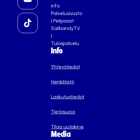
info
Palvelusivusto
|
Pelipassit
SalibandyTV
|
Tulospalvelu
Info
Yhteystiedot
Henkilöstö
Laskutustiedot
Tietosuoja
Tilaa uutiskirje
Media