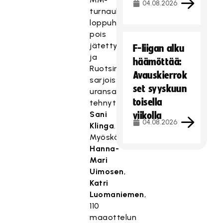
04.08.2026
turnauksesta
loppuhetkillä
pois
jätetty
F-liigan alku
ja
häämöttää:
Ruotsin
Avauskierrok
sarjoissa
set syyskuun
uransa
toisella
tehnyt
Sani
viikolla
04.08.2026
Klinga
.
Myöskään
Hanna-
Mari
Uimosen
,
Katri
Luomaniemen
,
110
maaottelun