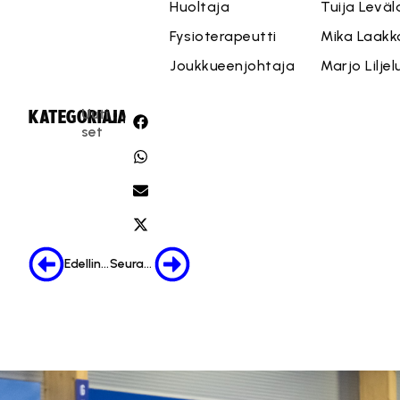
Huoltaja
Tuija Levä
Fysioterapeutti
Mika Laakk
Joukkueenjohtaja
Marjo Lilje
Uuti
KATEGORIA:
JAA:
set
Edellinen
Seuraava