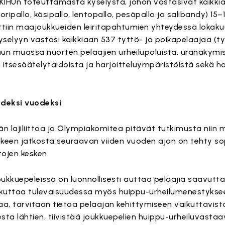
mi KIHUn toteuttamasta kyselystä, johon vastasivat kaikki
koripallo, käsipallo, lentopallo, pesäpallo ja salibandy) 15
ättiin maajoukkueiden leiritapahtumien yhteydessä lokaku
yselyyn vastasi kaikkiaan 537 tyttö- ja poikapelaajaa (t
muun muassa nuorten pelaajien urheilupoluista, uranäkymi
itsesäätelytaidoista ja harjoitteluympäristöistä sekä har
ideksi vuodeksi
n lajiliittoa ja Olympiakomitea pitävät tutkimusta niin 
kkeen jatkosta seuraavan viiden vuoden ajan on tehty so
tojen kesken.
joukkuepeleissä on luonnollisesti auttaa pelaajia saavu
ikuttaa tulevaisuudessa myös huippu-urheilumenestykseen.
a, tarvitaan tietoa pelaajan kehittymiseen vaikuttavista
esta lähtien, tiivistää joukkuepelien huippu-urheiluvasta