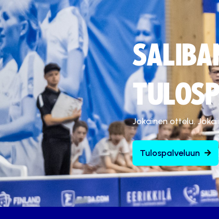
SALIBA
TULOSP
Jokainen ottelu. Joka
Tulospalveluun