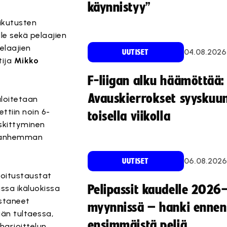
käynnistyy”
aikutusten
le sekä pelaajien
elaajien
04.08.2026
UUTISET
tija
Mikko
F-liigan alku häämöttää:
Avauskierrokset syyskuu
aloitetaan
ttiin noin 6-
toisella viikolla
eskittyminen
s vanhemman
06.08.2026
UUTISET
rjoitustaustat
Pelipassit kaudelle 2026
issa ikäluokissa
rastaneet
myynnissä – hanki ennen
ään tultaessa,
ensimmäistä peliä
harjoittelun