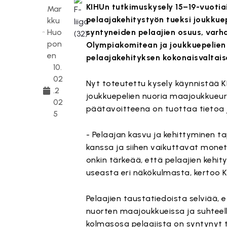
KIHUn tutkimuskysely 15–19-vuotiai
Mar
pelaajakehitystyön tueksi joukkue
kku
Huo
syntyneiden pelaajien osuus, varha
pon
Olympiakomitean ja joukkuepelien 
en
pelaajakehityksen kokonaisvaltais
10.
02
Nyt toteutettu kysely käynnistää K
.2
joukkuepelien nuoria maajoukkueurh
02
päätavoitteena on tuottaa tietoa 
5
- Pelaajan kasvu ja kehittyminen 
kanssa ja siihen vaikuttavat monet 
onkin tärkeää, että pelaajien kehity
useasta eri näkökulmasta, kertoo 
Pelaajien taustatiedoista selviää,
nuorten maajoukkueissa ja suhteell
kolmasosa pelaajista on syntynyt 