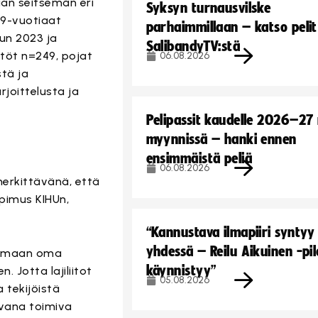
aan seitsemän eri
Syksyn turnausvilske
–19-vuotiaat
parhaimmillaan – katso pelit
un 2023 ja
SalibandyTV:stä
ytöt n=249, pojat
06.08.2026
stä ja
joittelusta ja
Pelipassit kaudelle 2026–27
myynnissä – hanki ennen
ensimmäistä peliä
06.08.2026
merkittävänä, että
pimus KIHUn,
“Kannustava ilmapiiri syntyy
yhdessä – Reilu Aikuinen -pil
ttamaan oma
käynnistyy”
 Jotta lajiliitot
05.08.2026
 tekijöistä
avana toimiva