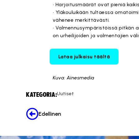
• Harjoitusmäärät ovat pieniä kaiki
• Yläkouluikään tultaessa omatoimi
vähenee merkittävästi.
• Valmennusympäristöissä pitkän ai
on urheilijoiden ja valmentajien vä
Lataa julkaisu täältä
Kuva: Ainesmedia
Uutiset
KATEGORIA:
Edellinen