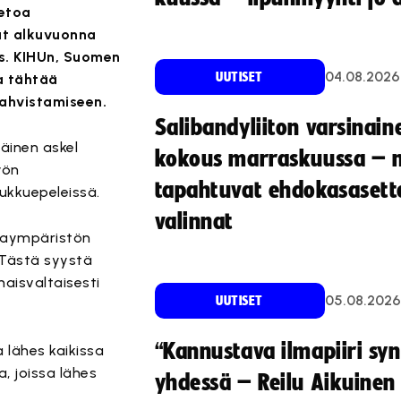
ietoa
at alkuvuonna
us. KIHUn, Suomen
04.08.2026
UUTISET
a tähtää
vahvistamiseen.
Salibandyliiton varsinain
äinen askel
kokous marraskuussa – 
yön
tapahtuvat ehdokasasette
ukkuepeleissä.
valinnat
ntaympäristön
. Tästä syystä
naisvaltaisesti
05.08.2026
UUTISET
“Kannustava ilmapiiri sy
 lähes kaikissa
, joissa lähes
yhdessä – Reilu Aikuinen 