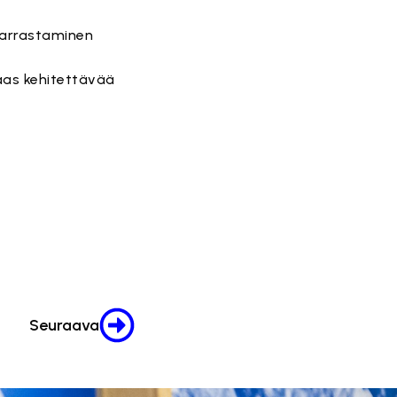
 harrastaminen
taas kehitettävää
Seuraava