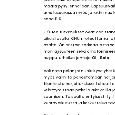
määrä pysyi ennallaan. Lapsuusvaihe
urheiluseurassa myös jotakin muuta 
enää 11 %.
- Kuten tutkimukset ovat osoittan
aikuistasolla. KIHUn toteuttama 
osalta. On erittäin tärkeää, että 
monilajisuuteen sekä omatoimiseen
huippu-urheilun johtaja
Olli Salo
.
Valtaosa pelaajista koki kyselyhet
myös valmiita panostamaan harjoitt
tilanteista harjoituksissa. Ilahdut
kehittymistään pitkällä aikavälillä
saamisen. Toisaalta erityisesti ty
vuorovaikutusta ja keskustelua tav