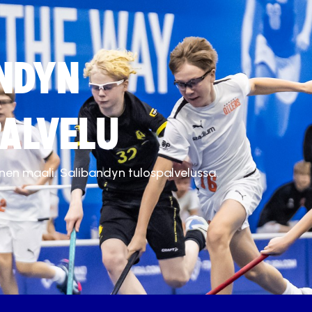
NDYN
ALVELU
inen maali. Salibandyn tulospalvelussa.