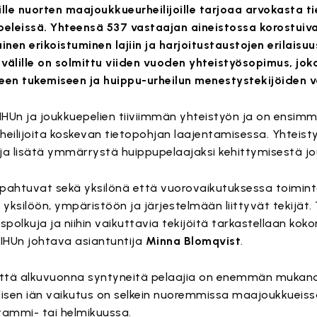
lle nuorten maajoukkueurheilijoille tarjoaa arvokasta t
peleissä. Yhteensä 537 vastaajan aineistossa korostuiv
inen erikoistuminen lajiin ja harjoitustaustojen erilaisu
välille on solmittu viiden vuoden yhteistyösopimus, jok
een tukemiseen ja huippu-urheilun menestystekijöiden 
IHUn ja joukkuepelien tiiviimmän yhteistyön ja on ensimm
eilijoita koskevan tietopohjan laajentamisessa. Yhteist
ja lisätä ymmärrystä huippupelaajaksi kehittymisestä jo
tapahtuvat sekä yksilönä että vuorovaikutuksessa toimi
yksilöön, ympäristöön ja järjestelmään liittyvät tekijät
spolkuja ja niihin vaikuttavia tekijöitä tarkastellaan koko
KIHUn johtava asiantuntija
Minna Blomqvist
.
 että alkuvuonna syntyneitä pelaajia on enemmän mukana
isen iän vaikutus on selkein nuoremmissa maajoukkueissa
tammi- tai helmikuussa.