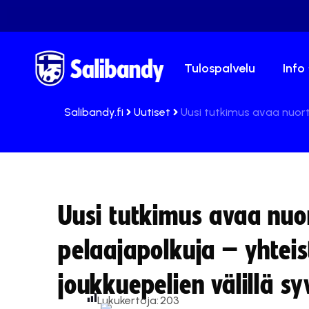
Tulospalvelu
Info
Salibandy.fi
Uutiset
Uusi tutkimus avaa nuort
Uusi tutkimus avaa nu
pelaajapolkuja – yhtei
joukkuepelien välillä s
Lukukertoja:
203