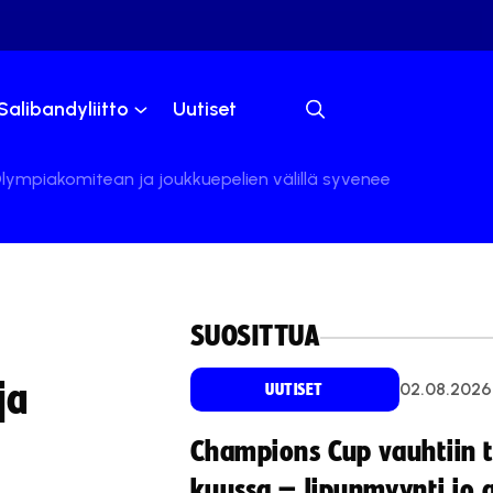
Salibandyliitto
Uutiset
lympiakomitean ja joukkuepelien välillä syvenee
SUOSITTUA
ja
02.08.2026
UUTISET
Champions Cup vauhtiin 
kuussa – lipunmyynti jo 