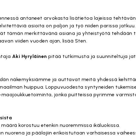
ennessä antaneet arvokasta lisätietoa lajeissa tehtävän
lvitettäviä asioita on paljon ja työ niiden parissa jatkuu
evät tämän merkittävänä asiana ja yhteistyötä tehdään t
aavan viiden vuoden ajan, lisää Sten.
htaja
Aki Hyryläinen
pitää tutkimusta ja suunniteltuja ja
idän näkemyksiämme ja auttavat meitä yhdessä kehittäm
maailman huippua. Loppuvuodesta syntyneiden tukemiseks
m -maajoukkuetoiminta, jonka puitteissa pyrimme varmi
sista
n määrä korostuu etenkin nuoremmissa ikäluokissa.
n nuorena ja päälajiin erikoistutaan varhaisessa vaihees