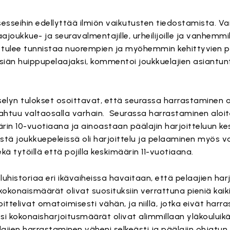
sesseihin edellyttää ilmiön vaikutusten tiedostamista. V
oukkue- ja seuravalmentajille, urheilijoille ja vanhemmil
si tulee tunnistaa nuorempien ja myöhemmin kehittyvien p
kuisiän huippupelaajaksi, kommentoi joukkuelajien asiantun
yselyn tulokset osoittavat, että seurassa harrastaminen 
pahtuu valtaosalla varhain. Seurassa harrastaminen aloite
äärin 10-vuotiaana ja ainoastaan päälajin harjoitteluun k
illistä joukkuepeleissä oli harjoittelu ja pelaaminen myö
kä tytöillä että pojilla keskimäärin 11-vuotiaana.
luhistoriaa eri ikävaiheissa havaitaan, että pelaajien ha
n kokonaismäärät olivat suosituksiin verrattuna pieniä kaik
arjoittelivat omatoimisesti vähän, ja niillä, jotka eivät har
äksi kokonaisharjoitusmäärät olivat alimmillaan yläkouluik
lajien harrastaminen väheni selkeästi ja päälajin ohjatun 