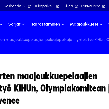
SalibandyTV
Tulospalvelu
F-liiga
Fanikauppa
Sarjat
Harrastaminen
Maajoukkueet
en maajoukkuepelaajien pelaajapolkuja – yhteistyö KIHUn, O
orten maajoukkuepelaajien
styö KIHUn, Olympiakomitean 
yvenee