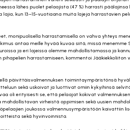
essa lähes puolet pelaajista (47 %) harrasti päälajinsa l
lajia, kun 13–15-vuotiaana muita lajeja harrastavien pela
eet, monipuolisella harrastamisella on vahva yhteys me
tutkimus antaa meille hyvää kuvaa siitä, missä menemm
seuroissa ja eri lajeissa olemme mahdollistamassa ja ka
 pihapelien harrastamiseen, kommentoi Jääkiekkoliiton 
kellä päivittäisvalmennuksen toimintaympäristönsä hyväks
eluun sekä uskoivat ja luottivat omiin kykyihinsä selvit
tavaa oli erityisesti se, että pelaajat kokivat valmennuks
 ja mahdollistavan virheistä oppimisen sekä uusien mahdol
ttöpelaajien joukossa valmennusympäristöön kaivattiin li
oitteista sekä hyvinvoinnista.