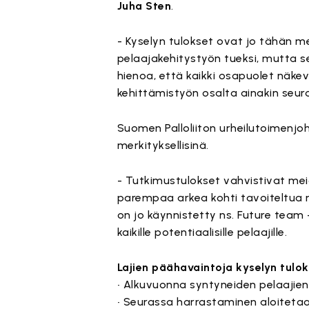
Juha Sten
.
- Kyselyn tulokset ovat jo tähän m
pelaajakehitystyön tueksi, mutta se
hienoa, että kaikki osapuolet näk
kehittämistyön osalta ainakin seur
Suomen Palloliiton urheilutoimenjo
merkityksellisinä.
- Tutkimustulokset vahvistivat me
parempaa arkea kohti tavoiteltua 
on jo käynnistetty ns. Future tea
kaikille potentiaalisille pelaajille.
Lajien päähavaintoja kyselyn tulok
• Alkuvuonna syntyneiden pelaajie
• Seurassa harrastaminen aloitetaa