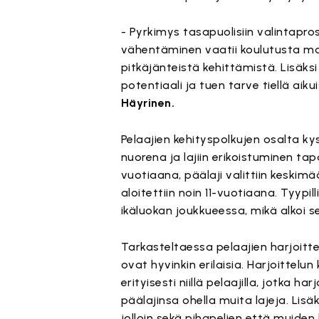
- Pyrkimys tasapuolisiin valintapro
vähentäminen vaatii koulutusta maaj
pitkäjänteistä kehittämistä. Lisäk
potentiaali ja tuen tarve tiellä ai
Häyrinen.
Pelaajien kehityspolkujen osalta k
nuorena ja lajiin erikoistuminen ta
vuotiaana, päälaji valittiin keskim
aloitettiin noin 11-vuotiaana. Tyyp
ikäluokan joukkueessa, mikä alkoi se
Tarkasteltaessa pelaajien harjoitte
ovat hyvinkin erilaisia. Harjoittelu
erityisesti niillä pelaajilla, jotka h
päälajinsa ohella muita lajeja. Lis
jolloin sekä pihapelien että muiden 