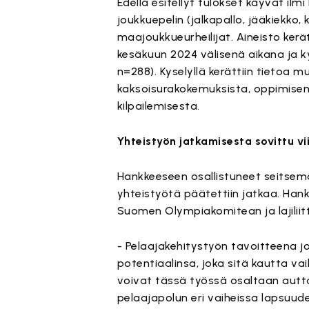
Edellä esitellyt tulokset käyvät il
joukkuepelin (jalkapallo, jääkiekko, 
maajoukkueurheilijat. Aineisto ker
kesäkuun 2024 välisenä aikana ja k
n=288). Kyselyllä kerättiin tietoa 
kaksoisurakokemuksista, oppimisen 
kilpailemisesta.
Yhteistyön jatkamisesta sovittu vi
Hankkeeseen osallistuneet seitsemä
yhteistyötä päätettiin jatkaa. Han
Suomen Olympiakomitean ja lajiliit
- Pelaajakehitystyön tavoitteena 
potentiaalinsa, joka sitä kautta va
voivat tässä työssä osaltaan autta
pelaajapolun eri vaiheissa lapsuud