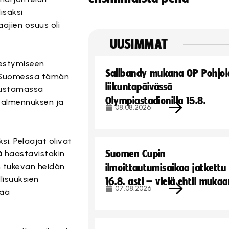
isäksi
ajien osuus oli
UUSIMMAT
nestymiseen
Salibandy mukana OP Pohjol
e Suomessa tämän
liikuntapäivässä
nnustamassa
Olympiastadionilla 15.8.
valmennuksen ja
08.08.2026
i. Pelaajat olivat
Suomen Cupin
ä haastavistakin
en tukevan heidän
ilmoittautumisaikaa jatkettu
lisuuksien
16.8. asti – vielä ehtii muka
07.08.2026
sää