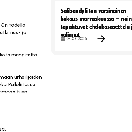
Salibandyliiton varsinainen
kokous marraskuussa – näin
. On todella
tapahtuvat ehdokasasettelu 
utkimus- ja
valinnat
04.08.2026
tkotoimenpiteitä
ään urheilijoiden
i Palloliitossa
stamaan tuen
sa.