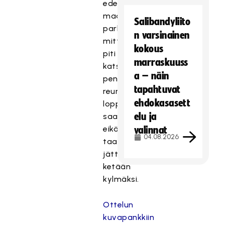
edennyt
maan
Salibandyliito
parhaiden
n varsinainen
mittelö
kokous
piti
marraskuuss
katsojat
a – näin
penkkiensä
tapahtuvat
reunoilla
ehdokasasett
loppuun
elu ja
saakka
eikä
valinnat
04.08.2026
taatusti
jättänyt
ketään
kylmäksi.
Ottelun
kuvapankkiin