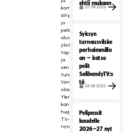
ja
ehtii mukaan
07.08.2026
kommentaattorikin
äityivät
jo
pelin
Syksyn
alussa
turnausvilske
ylistämään
parhaimmilla
tapahtumaa
an – katso
ja
pelit
sen
SalibandyTV:s
tunnelmaa.
tä
Viimeisen
06.08.2026
silauksen
Ylen
kansainvälisen
huipputason
Pelipassit
TV-
kaudelle
toteutukselle
2026–27 nyt