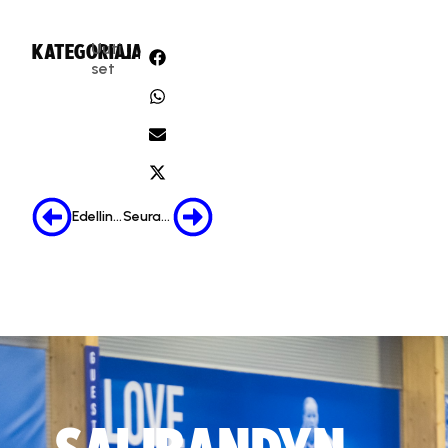
Uuti
KATEGORIA:
JAA:
set
Edellinen
Seuraava