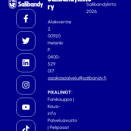
Salibandyliitto
ry
2026
Alakiventie
2,
00920
Helsinki
P.
0400-
529
017
asiakaspalvelu@salibandy.fi
PIKALINKIT:
Fanikauppa
|
Kausi-
info
Palvelusivusto
|
Pelipassit