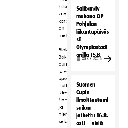
fiiliksensä,
Salibandy
kun
mukana OP
katsomossa
Pohjolan
on
liikuntapäiväs
meteliä.
sä
Olympiastadi
Bläk
onilla 15.8.
Boksin
08.08.2026
puitteet
loivat
upeat
Suomen
puitteet
Cupin
ikimuistoiselle
ilmoittautumi
finaalille,
ja
saikaa
Ylen
jatkettu 16.8.
selostaja
asti – vielä