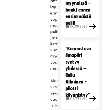
antoi
myynnissä –
lajiin
hanki ennen
erinomaisesti
ensimmäistä
sopiva
peliä
musta
06.08.2026
pelialusta,
jota
kiiteltiin
“Kannustava
vuolaasti
ilmapiiri
myös
syntyy
sosiaalisessa
yhdessä –
mediassa.
Reilu
Alusta
Aikuinen -
viimeiseen
pilotti
sekuntiinsa
käynnistyy”
05.08.2026
saakka
trillerinä