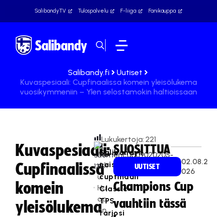
SalibandyTV
Tulospalvelu
F-liiga
Fanikauppa
Salibandy.fi
Uutiset
Kuvaspesiaali: Cupfinaalissa komein yleisölukema
vuosikymmeniin – Ylen selostamokin haltioissaan
Lukukertoja:
221
Kuvaspesiaali:
SUOSITTUA
Salibandyn
Ma
02.08.2
naisten
Cupfinaalissa
rkk
UUTISET
026
u
cupfinaali
komein
Champions Cup
Hu
Classic-
op
TPS
vauhtiin tässä
yleisölukema
on
tarjosi