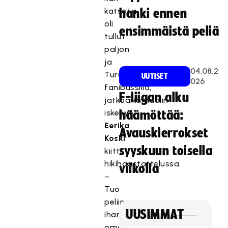
katsojia
hanki ennen
oli
ensimmäistä peliä
tullut
paljon
ja
04.08.2
Turustakin
UUTISET
026
fanibussilla,
F-liigan alku
jatkoaikamaalin
iskenyt
häämöttää:
Eerika
Avauskierrokset
Koski
syyskuun toisella
kiitti
hikihaastattelussa.
viikolla
–
Tuo
peliin
UUSIMMAT
ihan
oman