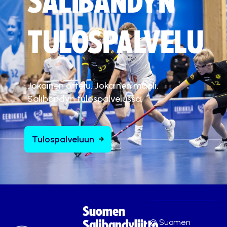
SALIBANDYN
TULOSPALVELU
Jokainen ottelu. Jokainen maali.
Salibandyn tulospalvelussa.
Tulospalveluun
Suomen
© Suomen
Salibandyliitto