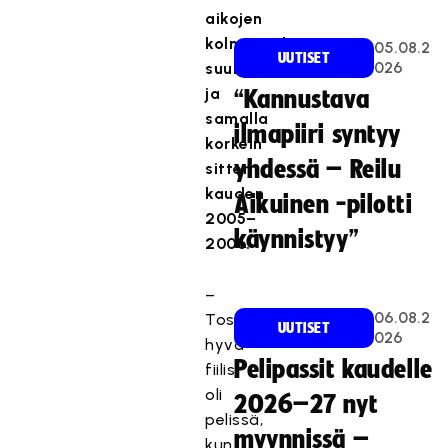
aikojen
kolmanneksi
05.08.2
UUTISET
026
suurin
ja
“Kannustava
samalla
ilmapiiri syntyy
korkein
yhdessä – Reilu
sitten
kauden
Aikuinen -pilotti
2005–
käynnistyy”
2006.
–
06.08.2
Tosi
UUTISET
026
hyvä
Pelipassit kaudelle
fiilis
oli
2026–27 nyt
pelissä,
myynnissä –
kun