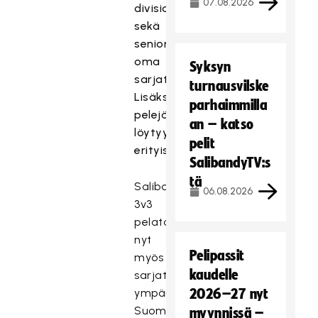
07.08.2026
divisioonatasoista
sekä
senioreille
oma
Syksyn
sarjatoiminta.
turnausvilske
Lisäksi
parhaimmilla
pelejä
an – katso
löytyy
pelit
erityisryhmille.
SalibandyTV:s
tä
Salibandyn
06.08.2026
3v3
pelataan
nyt
Pelipassit
myös
kaudelle
sarjatoimintana
ympäri
2026–27 nyt
Suomen.
myynnissä –