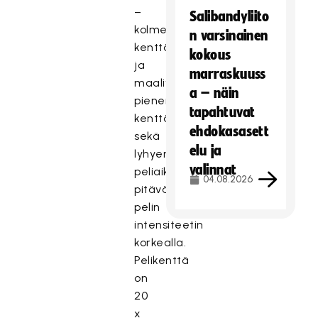
–
Salibandyliito
kolme
n varsinainen
kenttäpelaajaa
kokous
ja
marraskuuss
maalivahti,
a – näin
pienempi
tapahtuvat
kenttäkoko
ehdokasasett
sekä
elu ja
lyhyempi
valinnat
peliaika
04.08.2026
pitävät
pelin
intensiteetin
korkealla.
Pelikenttä
on
20
x