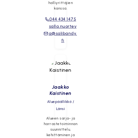
halliyrittäjien
kanssa.
044 434 1475
salla.nuortev
a@salibandy.
fi
Jaakko
Kaistinen
Aluepäällikkö /
Länsi
Alueen sarja- ja
harrastetoiminnan
suunnittelu,
kehittäminen ja