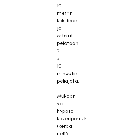
10
metrin
kokoinen
ja
ottelut
pelataan
2
x
10
minuutin
peliajalla.
Mukaan
voi
hypätä
kaveriporukka
(kerää
neljä