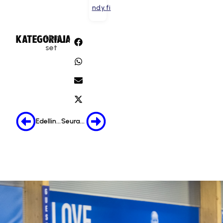
ndy.fi
Uuti
KATEGORIA:
JAA:
set
Edellinen
Seuraava