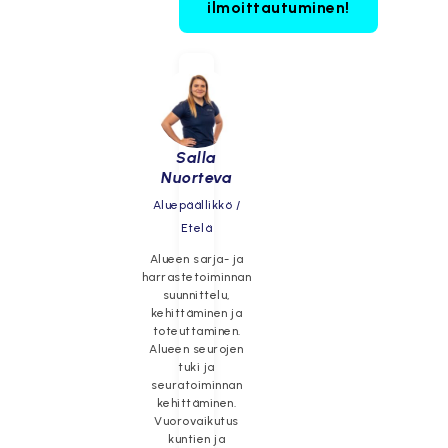
ilmoittautuminen!
Salla
Nuorteva
Aluepäällikkö /
Etelä
Alueen sarja- ja
harrastetoiminnan
suunnittelu,
kehittäminen ja
toteuttaminen.
Alueen seurojen
tuki ja
seuratoiminnan
kehittäminen.
Vuorovaikutus
kuntien ja