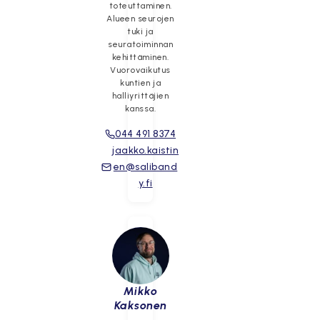
toteuttaminen.
Alueen seurojen
tuki ja
seuratoiminnan
kehittäminen.
Vuorovaikutus
kuntien ja
halliyrittäjien
kanssa.
044 491 8374
jaakko.kaistin
en@saliband
y.fi
Mikko
Kaksonen