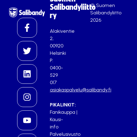
© Suomen
Salibandyliitto
Salibandyliitto
ry
2026
Alakiventie
2,
00920
Helsinki
P.
0400-
529
017
asiakaspalvelu@salibandy.fi
PIKALINKIT:
Fanikauppa
|
Kausi-
info
Palvelusivusto