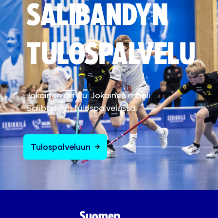
SALIBANDYN
TULOSPALVELU
Jokainen ottelu. Jokainen maali.
Salibandyn tulospalvelussa.
Tulospalveluun
Suomen