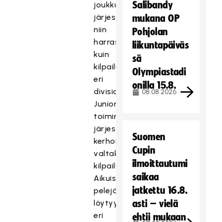
Salibandy
joukkueet
järjestävät
mukana OP
niin
Pohjolan
harraste-
liikuntapäiväs
kuin
sä
kilpailutoimintaa
Olympiastadi
eri
onilla 15.8.
divisioonatasoissa.
08.08.2026
Junioreille
toimintaa
järjestetään
Suomen
kerhoista
Cupin
valtakunnallisiin
ilmoittautumi
kilpailusarjoihin.
saikaa
Aikuisille
jatkettu 16.8.
pelejä
löytyy
asti – vielä
eri
ehtii mukaan