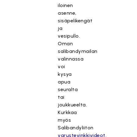
iloinen
asenne,
sisäpelikengät
ja
vesipullo.
Oman
salibandymailan
valinnassa
voi
kysya
apua
seuralta
tai
joukkueelta.
Kurkkaa
myös
Salibandyliiton
varustevinkkivideot.