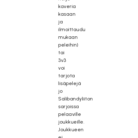
kaveria
kasaan
ja
ilmoittaudu
mukaan
peleihin)
tai
3v3
voi
tarjota
lisäpelejä
jo
Salibandyliiton
sarjoissa
pelaaville
joukkueille.
Joukkueen
ei