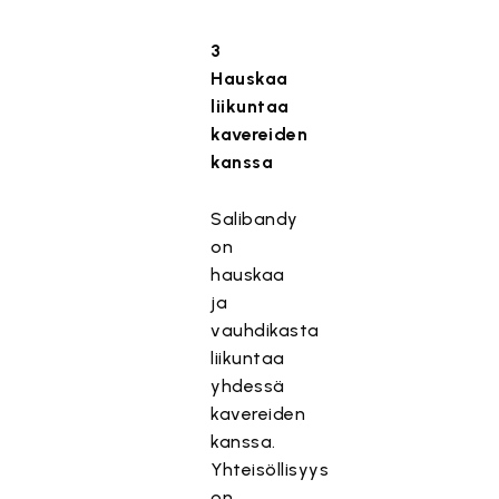
3
Hauskaa
liikuntaa
kavereiden
kanssa
Salibandy
on
hauskaa
ja
vauhdikasta
liikuntaa
yhdessä
kavereiden
kanssa.
Yhteisöllisyys
on