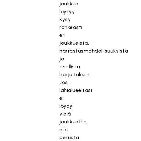
joukkue
löytyy.
Kysy
rohkeasti
eri
joukkueista,
harrastusmahdollisuuksista
ja
osallistu
harjoituksiin.
Jos
lähialueeltasi
ei
löydy
vielä
joukkuetta,
niin
perusta