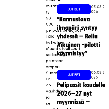
mitattuna
05.08.2
UUTISET
026
(yli
50
“Kannustava
000
ilmapiiri syntyy
pelipassipelaajaa)
yhdessä – Reilu
tällä
hetkellä.
Aikuinen -pilotti
Maantieteellisesti
käynnistyy”
salibandya
pelataan
ympäri
06.08.2
Suomea.
UUTISET
026
Laji
Pelipassit kaudelle
on
vauhdikas
2026–27 nyt
ja
myynnissä –
se