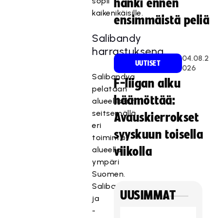
sopii
hanki ennen
kaikenikäisille.
ensimmäistä peliä
Salibandy
harrastuksena
04.08.2
UUTISET
026
Salibandya
F-liigan alku
pelataan
häämöttää:
alueellisesti
seitsemällä
Avauskierrokset
eri
syyskuun toisella
toiminta-
alueella
viikolla
ympäri
Suomen.
Salibandyseurat
UUSIMMAT
ja
-