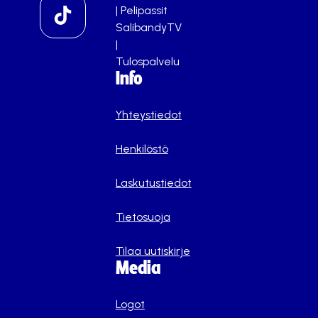
|
Pelipassit
SalibandyTV
|
Tulospalvelu
Info
Yhteystiedot
Henkilöstö
Laskutustiedot
Tietosuoja
Tilaa uutiskirje
Media
Logot