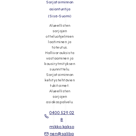
Sarjatoiminnan
asiantuntija
(Sisä-Suomi)
Alueellisten
sarjojen
otteluohjelmien
laatiminen ja
toteutus.
Hallivarauksista
vastaaminen ja
kausirytmityksen
suunnittelu.
Sarjatoiminnan
kehitystehtävien
tukitoimet.
Alueellisten
sarjojen
asiakaspalvelu.
0400 529 02
8
mikko.kakso
nen@saliba