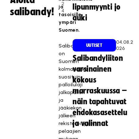
2
lipunmyynti jo
ja
salibandy!
4
tasoisille
auki
ympäri
Suomen.
04.08.2
Salibandy
UUTISET
026
on
Salibandyliiton
Suomen
varsinainen
kolmanneksi
suosituin
kokous
palloilulaji
marraskuussa –
jalkapallon
ja
näin tapahtuvat
jääkiekon
ehdokasasettelu
jälkeen
ja valinnat
rekisteröityjen
pelaajien
mukaan