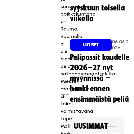
sunnuntaina
syyskuun toisella
paikkakuntana
viikolla
on
Rauma.
Raumalla
06.08.2
ei
UUTISET
026
ole
Pelipassit kaudelle
aiemmin
pelattu
2026–27 nyt
salibandymaaotteluita.
myynnissä –
Miesten
hanki ennen
maajoukkueille
EFT
ensimmäistä peliä
toimii
valmistavana
tapahtumana
UUSIMMAT
Malmössä
joulukuussa