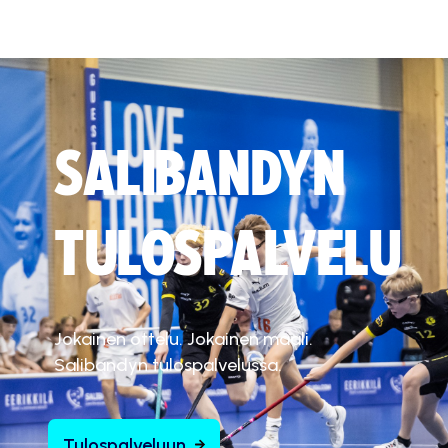
SALIBANDYN
TULOSPALVELU
Jokainen ottelu. Jokainen maali.
Salibandyn tulospalvelussa.
Tulospalveluun