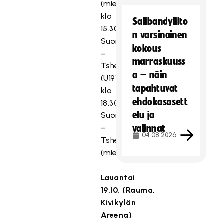
(miehet)
klo
Salibandyliito
15.30
n varsinainen
Suomi
kokous
–
marraskuuss
Tshekki
a – näin
(U19)
tapahtuvat
klo
ehdokasasett
18.30
elu ja
Suomi
–
valinnat
04.08.2026
Tshekki
(miehet)
Lauantai
19.10.
(Rauma,
Kivikylän
Areena)