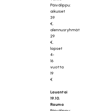
Päivälippu:
aikuiset
39
€,
alennusryhmät
29
€,
lapset
4-
16
vuotta
19
€
Lauantai
19.10.
Rauma
Päivälippu: