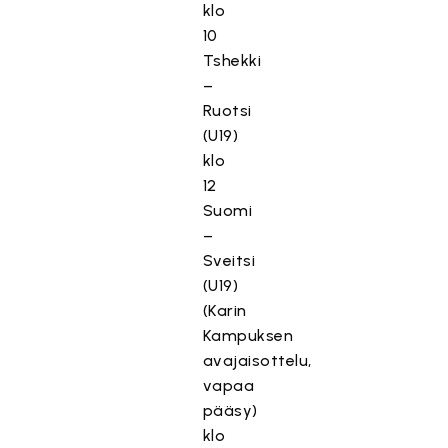
klo
10
Tshekki
–
Ruotsi
(U19)
klo
12
Suomi
–
Sveitsi
(U19)
(Karin
Kampuksen
avajaisottelu,
vapaa
pääsy)
klo