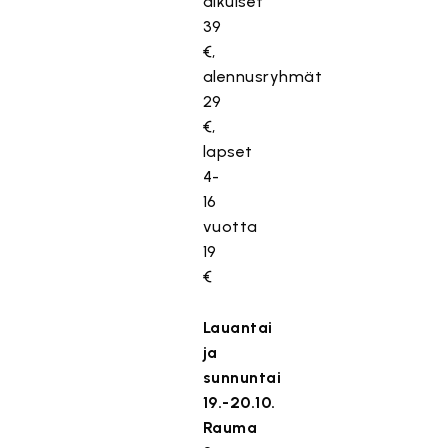
aikuiset
39
€,
alennusryhmät
29
€,
lapset
4-
16
vuotta
19
€
Lauantai
ja
sunnuntai
19.-20.10.
Rauma