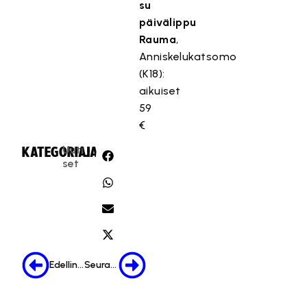
su
päivälippu
Rauma
,
Anniskelukatsomo
(K18):
aikuiset
59
€
Uuti
KATEGORIA:
JAA:
set
Edellinen
Seuraava