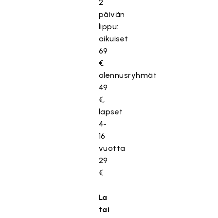
2
päivän
lippu:
aikuiset
69
€,
alennusryhmät
49
€,
lapset
4-
16
vuotta
29
€
La
tai