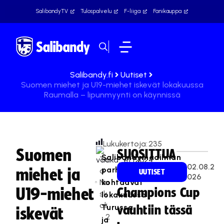
SalibandyTV
Tulospalvelu
F-liiga
Fanikauppa
Salibandy.fi
Uutiset
Suomen miehet ja U19-miehet iskevät lokakuussa
Raumalla – lipunmyynti on käynnissä
Lukukertoja:
235
Suomen
SUOSITTUA
Salibandymaailman
Te
02.08.2
parhaat
miehet ja
a
UUTISET
026
Na
kohtaavat
U19-miehet
Champions Cup
sk
lokakuussa
ali
Turussa
vauhtiin tässä
iskevät
2
ja