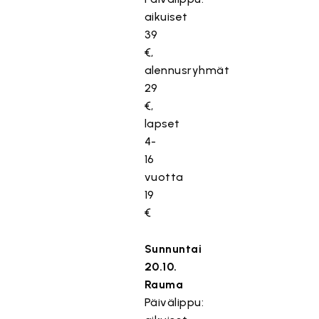
aikuiset
39
€,
alennusryhmät
29
€,
lapset
4-
16
vuotta
19
€
Sunnuntai
20.10.
Rauma
Päivälippu: