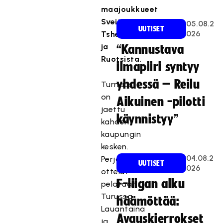
maajoukkueet
Sveitsistä,
05.08.2
UUTISET
026
Tshekistä
ja
“Kannustava
Ruotsista.
ilmapiiri syntyy
yhdessä – Reilu
Turnaus
on
Aikuinen -pilotti
jaettu
käynnistyy”
kahden
kaupungin
kesken.
04.08.2
Perjantain
UUTISET
026
ottelut
F-liigan alku
pelataan
Turussa.
häämöttää:
Lauantaina
Avauskierrokset
ja