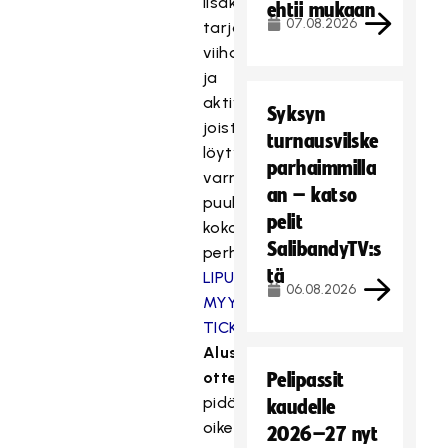
lisäksi
ehtii mukaan
07.08.2026
tarjolla
viihdettä
ja
aktiviteetteja,
Syksyn
joista
turnausvilske
löytyy
parhaimmilla
varmasti
an – katso
puuhaa
pelit
koko
SalibandyTV:s
perheelle!
tä
LIPUT
06.08.2026
MYY
TICKETMASTER.FI
Alustava
otteluohjelma
(järjestäjä
Pelipassit
pidättää
kaudelle
oikeudet
2026–27 nyt