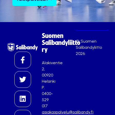
Suomen
© Suomen
Salibandyliitto
Salibandyliitto
ry
2026
Alakiventie
2,
00920
Helsinki
P.
0400-
529
017
asiakaspalvelu@salibandy.fi