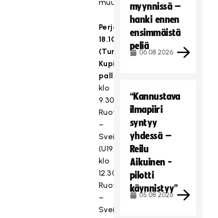
muutoksiin)
myynnissä –
hanki ennen
Perjantai
ensimmäistä
18.10.
peliä
(Turku,
06.08.2026
Kupittaan
palloiluhalli)
klo
“Kannustava
9.30
ilmapiiri
Ruotsi
syntyy
–
yhdessä –
Sveitsi
Reilu
(U19)
klo
Aikuinen -
12.30
pilotti
Ruotsi
käynnistyy”
05.08.2026
–
Sveitsi