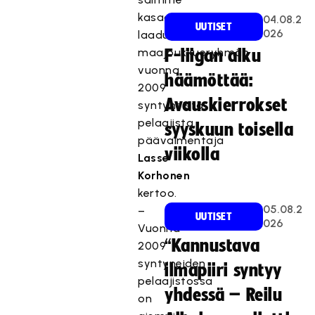
kasaan
04.08.2
UUTISET
026
laadukkaan
maajoukkueryhmän
F-liigan alku
vuonna
häämöttää:
2009
Avauskierrokset
syntyneistä
pelaajista.,
syyskuun toisella
päävalmentaja
viikolla
Lasse
Korhonen
kertoo.
05.08.2
–
UUTISET
026
Vuonna
“Kannustava
2009
syntyneiden
ilmapiiri syntyy
pelaajistossa
yhdessä – Reilu
on