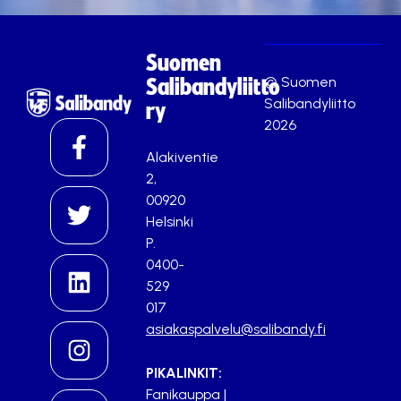
Suomen
© Suomen
Salibandyliitto
Salibandyliitto
ry
2026
Alakiventie
2,
00920
Helsinki
P.
0400-
529
017
asiakaspalvelu@salibandy.fi
PIKALINKIT:
Fanikauppa
|