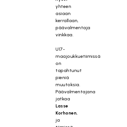
yhteen
asiaan
kerrallaan,
päävalmentaja
vinkkaa.
U17-
maajoukkuetiimissä
on
tapahtunut
pieniä
muutoksia.
Päävalmentajana
jatkaa
Lasse
Korhonen
,
ja