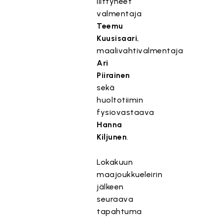
liittyneet
valmentaja
Teemu
Kuusisaari
,
maalivahtivalmentaja
Ari
Piirainen
sekä
huoltotiimin
fysiovastaava
Hanna
Kiljunen
.
Lokakuun
maajoukkueleirin
jälkeen
seuraava
tapahtuma