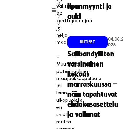
0
lipunmyynti jo
valittu
.
30
auki
2
kenttäpelaajaa
0
ja
2
neljä
5
04.08.2
maalivahtia.
UUTISET
026
Salibandyliiton
–
varsinainen
Muutama
potentiaalinen
kokous
maajoukkuepelaaja
marraskuussa –
jäi
leirin
näin tapahtuvat
ulkopuolelle
ehdokasasettelu
eri
ja valinnat
syistä,
mutta
saimme