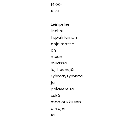
14.00-
15.30
Leiripelien
lisäksi
tapahtuman
ohjelmassa
on
muun
muassa
lajitreenejä,
ryhmäytymistä
ja
palavereita
sekä
maajoukkueen
arvojen
ja