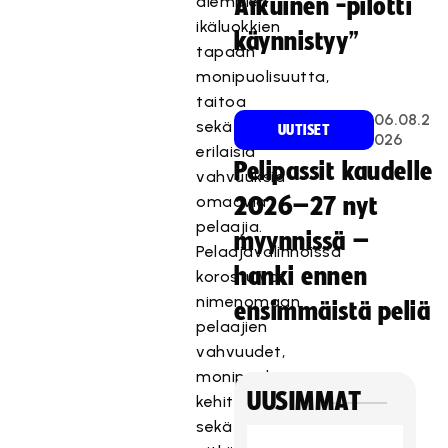
aiempien
Aikuinen -pilotti
ikäluokkien
käynnistyy”
tapaan
monipuolisuutta,
taitoa
06.08.2
sekä
UUTISET
026
erilaisia
Pelipassit kaudelle
vahvuuksia
omaavia
2026–27 nyt
pelaajia.
myynnissä –
Pelaajavalinnoissa
hanki ennen
korostuivat
nimenomaan
ensimmäistä peliä
pelaajien
vahvuudet,
monipuolisuus,
UUSIMMAT
kehityspotentiaali
sekä