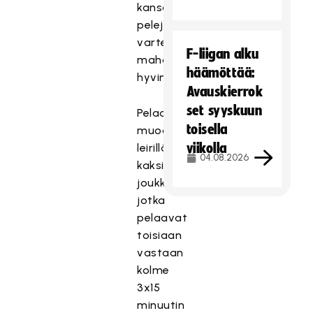
kansainvälisiä
pelejä
varten
F-liigan alku
mahdollisimman
häämöttää:
hyvin.
Avauskierrok
set syyskuun
Pelaajista
toisella
muodostetaan
viikolla
leirillä
04.08.2026
kaksi
joukkuetta,
jotka
pelaavat
toisiaan
vastaan
kolme
3x15
minuutin