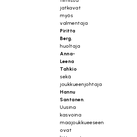
tiimissä
jatkavat
myös
valmentaja
Piritta
Berg
,
huoltaja
Anna-
Leena
Tahkio
sekä
joukkueenjohtaja
Hannu
Santanen
.
Uusina
kasvoina
maajoukkueeseen
ovat