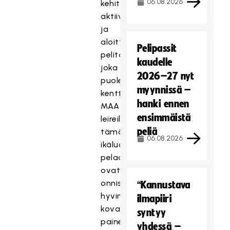
06.08.2026
kehittämään
aktiivista
ja
aloitteellista
Pelipassit
pelitapaa
kaudelle
joka
2026–27 nyt
puolella
myynnissä –
kenttää.
hanki ennen
MAAJOUKKUETIE-
ensimmäistä
leireillä
peliä
tämän
06.08.2026
ikäluokan
pelaajat
ovat
onnistuneet
“Kannustava
hyvin
ilmapiiri
kovan
syntyy
paineen
yhdessä –