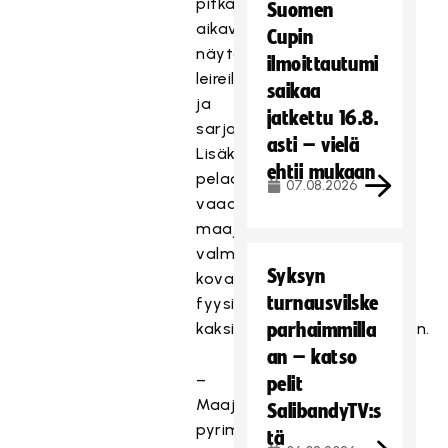
pitkän
Suomen
aikavälin
Cupin
näytöt
ilmoittautumi
leireiltä
saikaa
ja
jatkettu 16.8.
sarjapeleistä.
asti – vielä
Lisäksi
ehtii mukaan
pelaajilta
07.08.2026
vaaditaan
maajoukkueympäristössä
valmiutta
Syksyn
kovaan
turnausvilske
fyysiseen
kaksinkamppailupelaamiseen.
parhaimmilla
an – katso
–
pelit
Maajoukkueleirillä
SalibandyTV:s
pyrimme
tä