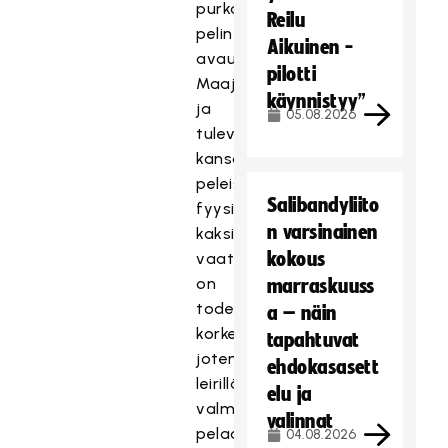
purkamisessa
Reilu
pelin
Aikuinen -
avauksessa.
pilotti
Maajoukkuetasolla
käynnistyy”
ja
05.08.2026
tulevissa
kansainvälisissä
peleissä
Salibandyliito
fyysisen
n varsinainen
kaksinkamppailupelaamisen
kokous
vaatimustaso
on
marraskuuss
todella
a – näin
korkealla,
tapahtuvat
joten
ehdokasasett
leirillä
elu ja
valmistamaan
valinnat
pelaajia
04.08.2026