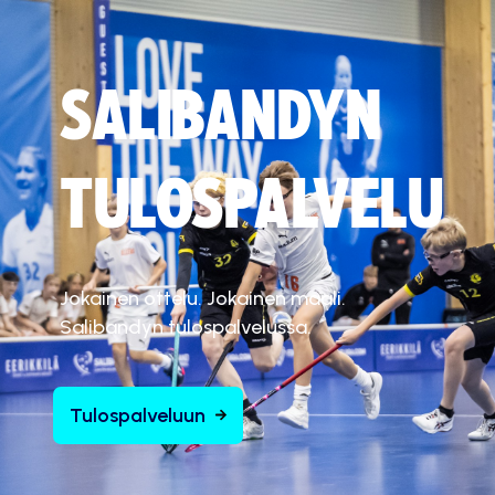
SALIBANDYN
TULOSPALVELU
Jokainen ottelu. Jokainen maali.
Salibandyn tulospalvelussa.
Tulospalveluun