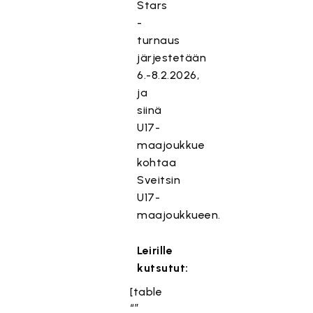
Stars
-
turnaus
järjestetään
6.-8.2.2026,
ja
siinä
U17-
maajoukkue
kohtaa
Sveitsin
U17-
maajoukkueen.
Leirille
kutsutut:
[table
“”