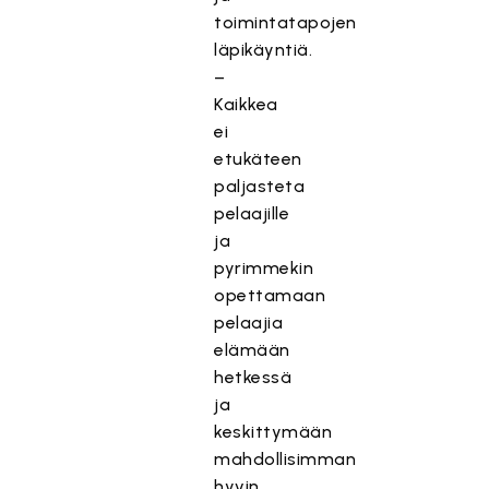
toimintatapojen
läpikäyntiä.
–
Kaikkea
ei
etukäteen
paljasteta
pelaajille
ja
pyrimmekin
opettamaan
pelaajia
elämään
hetkessä
ja
keskittymään
mahdollisimman
hyvin