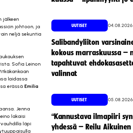
n jälkeen
04.08.2026
UUTISET
ssicin johtoon, ja
vain neljä sekuntia
Salibandyliiton varsinain
kokous marraskuussa – 
laukauksen
tapahtuvat ehdokasasette
ista. Sofia Leinon
 Pitkäkankaan
valinnat
nsa laidassa
ssa erässä
Emilia
05.08.2026
UUTISET
kaansa. Jenna
“Kannustava ilmapiiri sy
eino lakaisi
auhdilla läpi
yhdessä – Reilu Aikuinen 
ytuuppaisulla