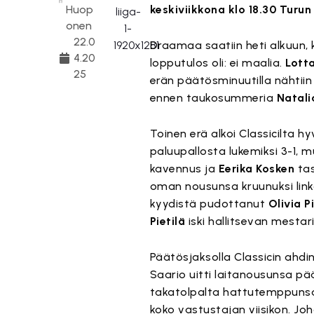
Huop
keskiviikkona klo 18.30 Turun
onen
22.0
Draamaa saatiin heti alkuun, 
4.20
lopputulos oli: ei maalia.
Lott
25
erän päätösminuutilla nähtii
ennen taukosummeria
Natali
Toinen erä alkoi Classicilta h
paluupallosta lukemiksi 3-1, 
kavennus ja
Eerika Kosken
tas
oman nousunsa kruunuksi lin
kyydistä pudottanut
Olivia P
Pietilä
iski hallitsevan mestar
Päätösjaksolla Classicin ahd
Saario uitti laitanousunsa päät
takatolpalta hattutemppuns
koko vastustajan viisikon. Jo