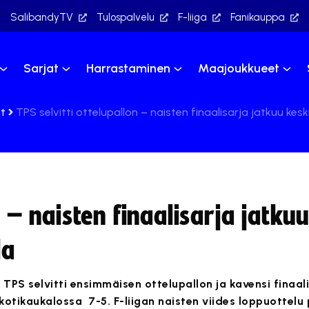
SalibandyTV
Tulospalvelu
F-liiga
Fanikauppa
Sarjat
Harrastaminen
Maajoukkueet
et
TPS selvitti ottelupallon – naisten finaalisarja jatkuu kesk
n – naisten finaalisarja jatkuu
la
TPS selvitti ensimmäisen ottelupallon ja kavensi finaali
 kotikaukalossa 7-5. F-liigan naisten viides loppuottelu