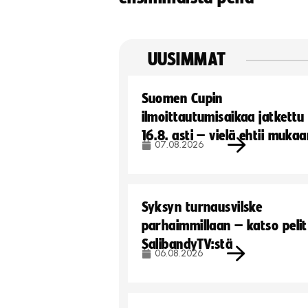
UUSIMMAT
Suomen Cupin
ilmoittautumisaikaa jatkettu
16.8. asti – vielä ehtii muka
07.08.2026
Syksyn turnausvilske
parhaimmillaan – katso pelit
SalibandyTV:stä
06.08.2026