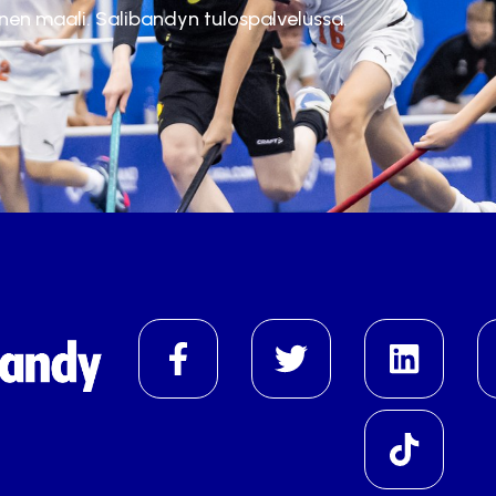
inen maali. Salibandyn tulospalvelussa.