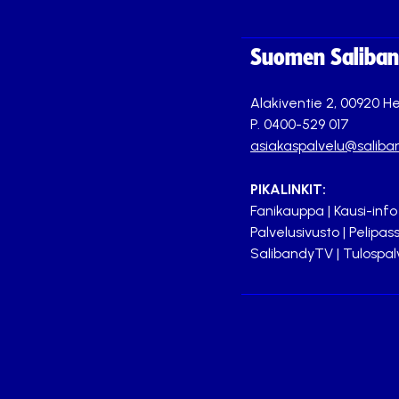
Suomen Saliband
Alakiventie 2, 00920 He
P. 0400-529 017
asiakaspalvelu@saliban
PIKALINKIT:
Fanikauppa
|
Kausi-info
Palvelusivusto
|
Pelipass
SalibandyTV
|
Tulospal