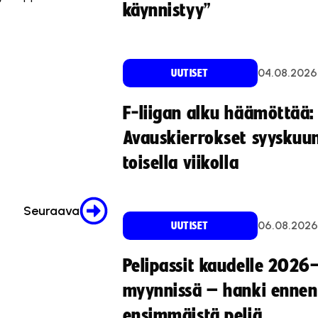
käynnistyy”
04.08.2026
UUTISET
F-liigan alku häämöttää:
Avauskierrokset syyskuu
toisella viikolla
Seuraava
06.08.2026
UUTISET
Pelipassit kaudelle 2026
myynnissä – hanki ennen
ensimmäistä peliä