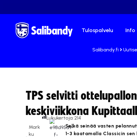
Tulospalvelu
Info
Salibandy.fi
Uutis
TPS selvitti ottelupallo
keskiviikkona Kupittaal
Lukukertoja:
214
Selkä seinää vasten pelannut 
Mark
1-3 kaatamalla Classicin sen
ku