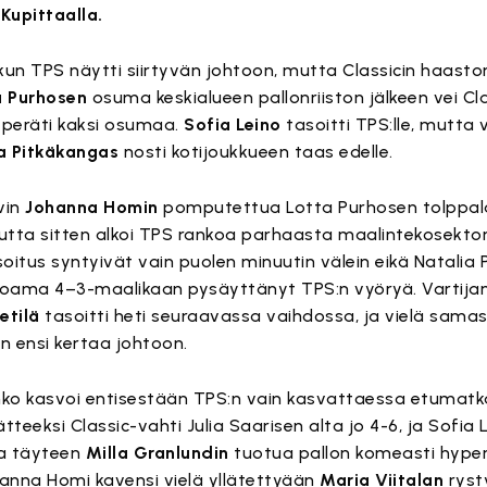
 Kupittaalla.
kun TPS näytti siirtyvän johtoon, mutta Classicin haasto
a Purhosen
osuma keskialueen pallonriiston jälkeen vei Cla
n peräti kaksi osumaa.
Sofia Leino
tasoitti TPS:lle, mutta 
a Pitkäkangas
nosti kotijoukkueen taas edelle.
yvin
Johanna Homin
pomputettua Lotta Purhosen tolppa
mutta sitten alkoi TPS rankoa parhaasta maalintekosektor
oitus syntyivät vain puolen minuutin välein eikä Natalia
koama 4–3-maalikaan pysäyttänyt TPS:n vyöryä. Vartija
ietilä
tasoitti heti seuraavassa vaihdossa, ja vielä sama
in ensi kertaa johtoon.
inko kasvoi entisestään TPS:n vain kasvattaessa etumat
teeksi Classic-vahti Julia Saarisen alta jo 4-6, ja Sofia L
a täyteen
Milla Granlundin
tuotua pallon komeasti hyperv
hanna Homi kavensi vielä yllätettyään
Maria Viitalan
ryst