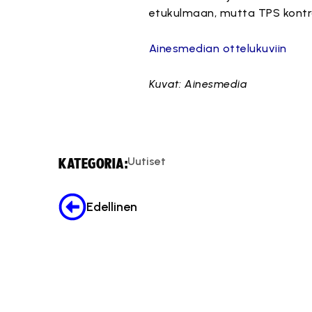
etukulmaan, mutta TPS kontro
Ainesmedian ottelukuviin
Kuvat: Ainesmedia
Uutiset
KATEGORIA:
Edellinen