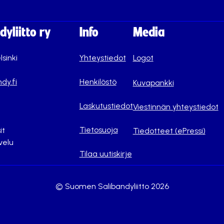
yliitto ry
Info
Media
lsinki
Yhteystiedot
Logot
dy.fi
Henkilöstö
Kuvapankki
Laskutustiedot
Viestinnän yhteystiedot
Tietosuoja
it
Tiedotteet (ePressi)
velu
Tilaa uutiskirje
© Suomen Salibandyliitto 2026