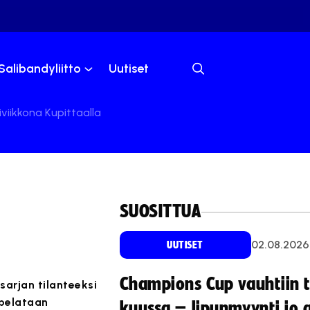
Salibandyliitto
Uutiset
iviikkona Kupittaalla
SUOSITTUA
02.08.2026
UUTISET
Champions Cup vauhtiin 
sarjan tilanteeksi
 pelataan
kuussa – lipunmyynti jo 