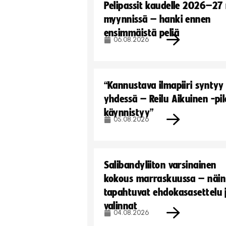
Pelipassit kaudelle 2026–27
myynnissä – hanki ennen
ensimmäistä peliä
06.08.2026
“Kannustava ilmapiiri syntyy
yhdessä – Reilu Aikuinen -pil
käynnistyy”
05.08.2026
Salibandyliiton varsinainen
kokous marraskuussa – näin
tapahtuvat ehdokasasettelu 
valinnat
04.08.2026