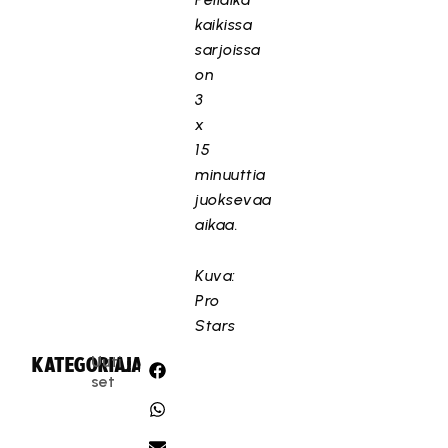
kaikissa
sarjoissa
on
3
x
15
minuuttia
juoksevaa
aikaa.
Kuva:
Pro
Stars
Uuti
KATEGORIA:
JAA:
set