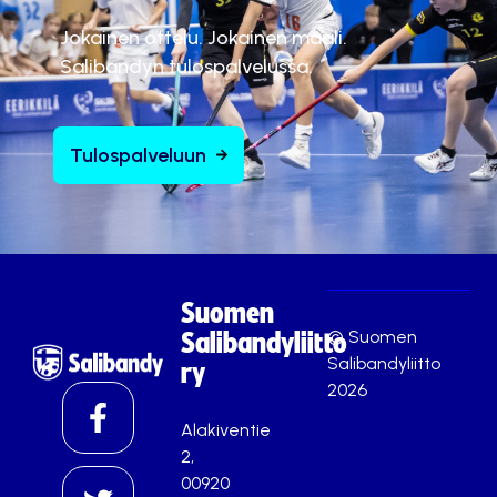
Jokainen ottelu. Jokainen maali.
Salibandyn tulospalvelussa.
Tulospalveluun
Suomen
© Suomen
Salibandyliitto
Salibandyliitto
ry
2026
Alakiventie
2,
00920