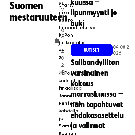
kuussa –
en
Suomen
Stars,
2
lipunmyynti jo
joka
mestaruuteen
2
kaatoi
auki
.
loppuottelussa
0
KoPon
4
jatkoajalla
.
04.08.2
4-
UUTISET
2
026
3.
0
Salibandyliiton
2
5
varsinainen
KoPo
karkasi
kokous
finaalissa
marraskuussa –
Janne
Renforsin
näin tapahtuvat
kahdella
ehdokasasettelu
ja
ja valinnat
Sami
Kaulion