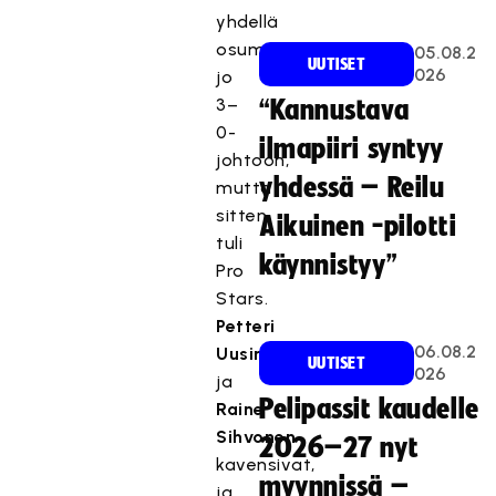
yhdellä
osumalla
05.08.2
UUTISET
026
jo
3–
“Kannustava
0-
ilmapiiri syntyy
johtoon,
yhdessä – Reilu
mutta
sitten
Aikuinen -pilotti
tuli
käynnistyy”
Pro
Stars.
Petteri
06.08.2
Uusimaa
UUTISET
026
ja
Pelipassit kaudelle
Raine
Sihvonen
2026–27 nyt
kavensivat,
myynnissä –
ja