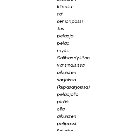
kilpailu-
tai
senioripassi.
Jos
pelaaja
pelaa
myös
Salibandyliiton
varsinaisissa
aikuisten
sarjoissa
(kilpasarjoissa),
pelaajalla
pitää
olla
aikuisten
pelipassi.
Peliaika