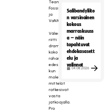
Team
Fossiilit
Salibandyliito
ja
n varsinainen
VaNMKY.
kokous
marraskuuss
Välierissä
a – näin
riitti
tapahtuvat
dramatiikkaa
ehdokasasett
koko
elu ja
rahan
valinnat
edestä,
04.08.2026
kun
molemmat
mittelöt
ratkesivat
vasta
jatkoajalla.
Pro