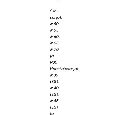
SM-
sarjat:
M50,
M55,
M60,
M65,
M70
ja
N30
Haastajasarjat:
M35
(ES),
M40
(ES),
M45
(ES)
ja