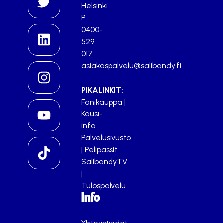
Helsinki
P.
0400-
529
017
asiakaspalvelu@salibandy.fi
PIKALINKIT:
Fanikauppa
|
Kausi-
info
Palvelusivusto
|
Pelipassit
SalibandyTV
|
Tulospalvelu
Info
Yhteystiedot