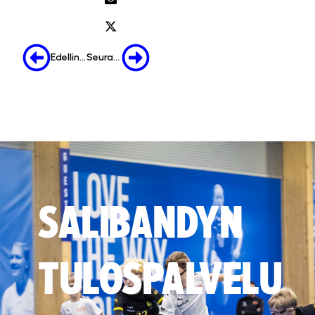
Edellinen
Seuraava
SALIBANDYN
TULOSPALVELU