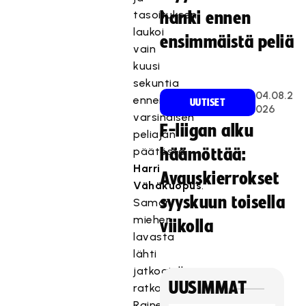
tasoituksen
hanki ennen
laukoi
ensimmäistä peliä
vain
kuusi
sekuntia
04.08.2
ennen
UUTISET
026
varsinaisen
F-liigan alku
peliajan
päätöstä
häämöttää:
Harri
Avauskierrokset
Vähäkuopus
.
syyskuun toisella
Saman
miehen
viikolla
lavasta
lähti
jatkoajalla
UUSIMMAT
ratkaisuosuma
Raine