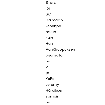
Stars
löi
SC
Dalmacin
kenenpä
muun
kuin
Harri
Vähäkuopuksen
osumalla
3-
2
ja
KoPo
Jeremy
Hårdiksen
samoin
3-