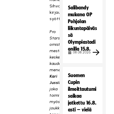
Sihvosen
Salibandy
kirjauttaessa
mukana OP
syöttöpisteen.
Pohjolan
liikuntapäiväs
Pro
sä
Stars
Olympiastadi
omisti
onilla 15.8.
mestaruuden
08.08.2026
kesken
kauden
menehtyneelle
Suomen
Kari
Cupin
Jussilalle
ilmoittautumi
joka
toimi
saikaa
myös
jatkettu 16.8.
joukkueen
asti – vielä