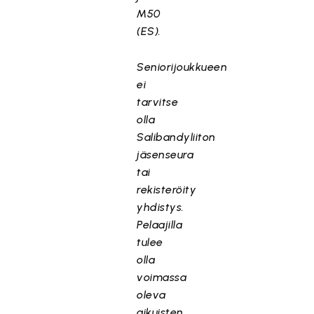
M50
(ES).
Seniorijoukkueen
ei
tarvitse
olla
Salibandyliiton
jäsenseura
tai
rekisteröity
yhdistys.
Pelaajilla
tulee
olla
voimassa
oleva
aikuisten