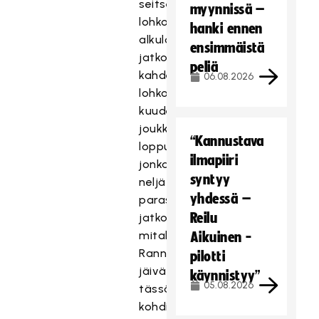
seitsemän
myynnissä –
lohkon
hanki ennen
alkulohkon
ensimmäistä
jatkoksi
peliä
kahdessa
06.08.2026
lohkossa
kuuden
joukkueen
“Kannustava
lopputurnaus,
ilmapiiri
jonka
syntyy
neljä
yhdessä –
parasta
Reilu
jatkoi
mitalipeleihin.
Aikuinen -
Rannalle
pilotti
jäivät
käynnistyy”
05.08.2026
tässä
kohdin