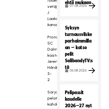
toisena
ehtii mukaan
07.08.2026
vetäjänä
J.
Laaksosen
kanssa.
Syksyn
turnausvilske
Pronssiottelussa
parhaimmilla
SC
an – katso
Dalmac
pelit
kaatoi
SalibandyTV:s
Jeremy
tä
Hårdiksen
06.08.2026
3-
2.
Sarjassa
Pelipassit
pelattiin
kaudelle
kahden
2026–27 nyt