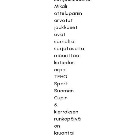
Mikäli
ottelupariin
arvotut
joukkueet
ovat
samalta
sarjatasolta,
määrittää
kotiedun
arpa.
TEHO
Sport
Suomen
Cupin
5.
kierroksen
runkopäivä
on
lauantai