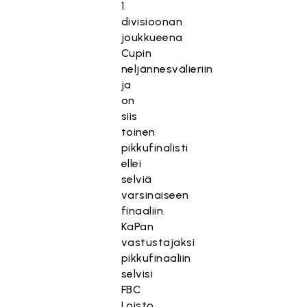
1.
divisioonan
joukkueena
Cupin
neljännesvälieriin
ja
on
siis
toinen
pikkufinalisti
ellei
selviä
varsinaiseen
finaaliin.
KaPan
vastustajaksi
pikkufinaaliin
selvisi
FBC
Loisto,