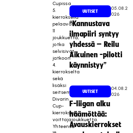
Cupissa
05.08.2
5.
UUTISET
026
kierroksella
“Kannustava
pelaavat
11
ilmapiiri syntyy
joukkuetta,
yhdessä – Reilu
jotka
selvisivät
Aikuinen -pilotti
jatkoon
käynnistyy”
4.
kierrokselta
sekä
lisäksi
04.08.2
UUTISET
seitsemän
026
Divarin
F-liigan alku
Cup-
kierroksen
häämöttää:
voittajajoukkuetta.
Avauskierrokset
Yhteensä