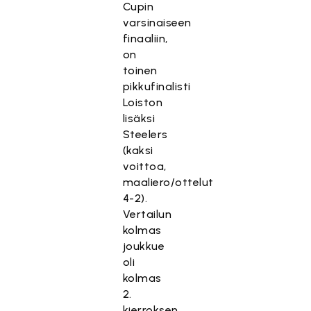
Cupin
varsinaiseen
finaaliin,
on
toinen
pikkufinalisti
Loiston
lisäksi
Steelers
(kaksi
voittoa,
maaliero/ottelut
4-2).
Vertailun
kolmas
joukkue
oli
kolmas
2.
kierroksen