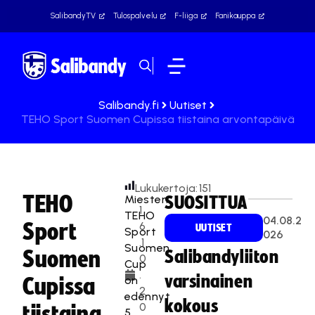
SalibandyTV
Tulospalvelu
F-liiga
Fanikauppa
Salibandy.fi
Uutiset
TEHO Sport Suomen Cupissa tiistaina arvontapäivä
Lukukertoja:
151
TEHO
Miesten
SUOSITTUA
1
TEHO
04.08.2
Sport
6
UUTISET
Sport
026
.1
Suomen
Suomen
Salibandyliiton
0
Cup
.
varsinainen
on
Cupissa
2
edennyt
kokous
0
tiistaina
5.