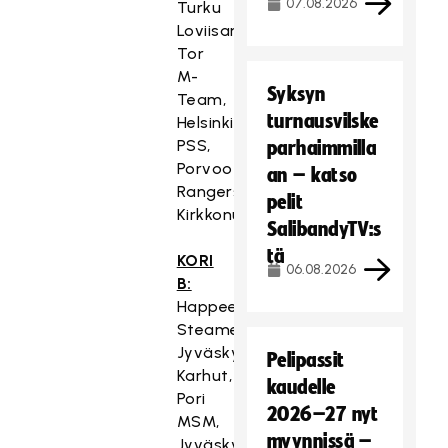
07.08.2026
Turku
Loviisan
Tor
M-
Syksyn
Team,
turnausvilske
Helsinki
PSS,
parhaimmilla
Porvoo
an – katso
Rangers,
pelit
Kirkkonummi
SalibandyTV:s
tä
KORI
06.08.2026
B:
Happee
Steamers,
Jyväskylä
Pelipassit
Karhut,
kaudelle
Pori
2026–27 nyt
MSM,
myynnissä –
Jyväskylä