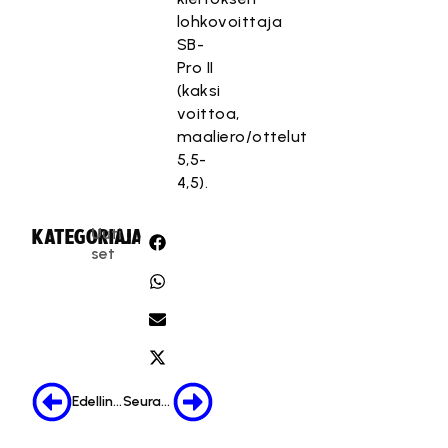
lohkovoittaja
SB-
Pro II
(kaksi
voittoa,
maaliero/ottelut
5,5-
4,5).
Uuti
KATEGORIA:
JAA:
set
Edellinen
Seuraava