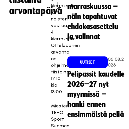
1
marraskuussa –
kierrokselle
arvontapäivä
7
ja
näin tapahtuvat
naisten
vastaava
ehdokasasettelu
4.
ja valinnat
kierrokselle.
Otteluparien
arvonta
on
06.08.2
UUTISET
026
ohjelmassa
tiistaina
Pelipassit kaudelle
17.10.
2026–27 nyt
klo
13:00.
myynnissä –
hanki ennen
Miesten
TEHO
ensimmäistä peliä
Sport
Suomen