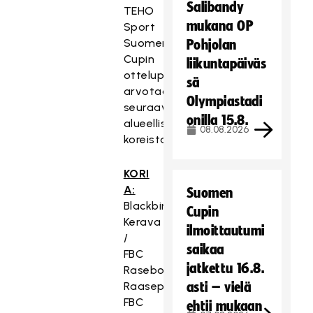
Salibandy
TEHO
mukana OP
Sport
Suomen
Pohjolan
Cupin
liikuntapäiväs
otteluparit
sä
arvotaan
Olympiastadi
seuraavista
onilla 15.8.
alueellisista
08.08.2026
koreista:
KORI
A:
Suomen
Blackbirds,
Cupin
Kerava
ilmoittautumi
/
saikaa
FBC
jatkettu 16.8.
Raseborg,
Raasepori
asti – vielä
FBC
ehtii mukaan