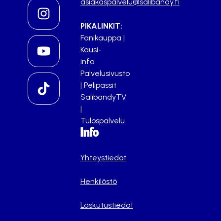
asiakaspalvelu@salibandy.fi
PIKALINKIT:
Fanikauppa
|
Kausi-
info
Palvelusivusto
|
Pelipassit
SalibandyTV
|
Tulospalvelu
Info
Yhteystiedot
Henkilöstö
Laskutustiedot