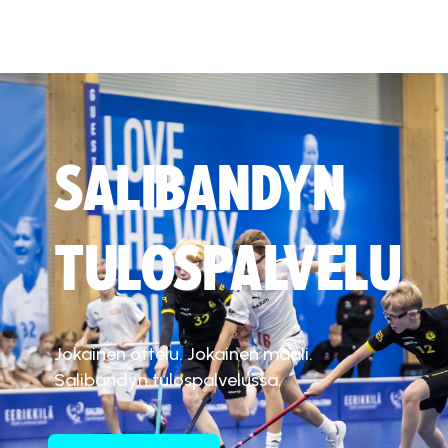
SALIBANDYN
TULOSPALVELU
Jokainen ottelu. Jokainen maali.
Salibandyn tulospalvelussa.