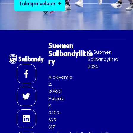
Tulospalveluun
Suomen
© Suomen
Salibandyliitto
Salibandyliitto
ry
2026
Alakiventie
2,
00920
Helsinki
P.
0400-
529
017