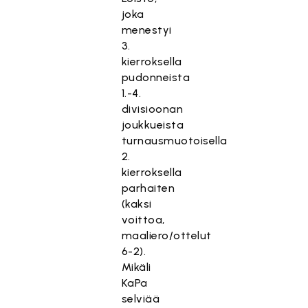
joka
menestyi
3.
kierroksella
pudonneista
1.-4.
divisioonan
joukkueista
turnausmuotoisella
2.
kierroksella
parhaiten
(kaksi
voittoa,
maaliero/ottelut
6-2).
Mikäli
KaPa
selviää