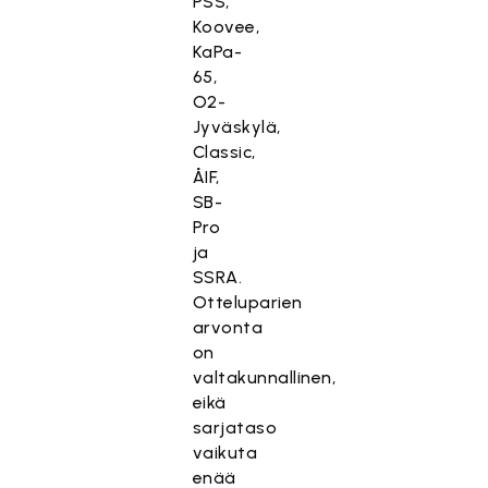
PSS,
Koovee,
KaPa-
65,
O2-
Jyväskylä,
Classic,
ÅIF,
SB-
Pro
ja
SSRA.
Otteluparien
arvonta
on
valtakunnallinen,
eikä
sarjataso
vaikuta
enää