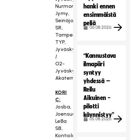
hanki ennen
Nurmon
Jymy,
ensimmäistä
Seinäjoki
peliä
SR,
06.08.2026
Tampere
TYP,
Jyväskylä
“Kannustava
/
O2-
ilmapiiri
Jyväskylä
syntyy
Akatemia
yhdessä –
Reilu
KORI
Aikuinen -
C:
pilotti
Josba,
Joensuu
käynnistyy”
05.08.2026
LeBa
SB,
Kontiolahti