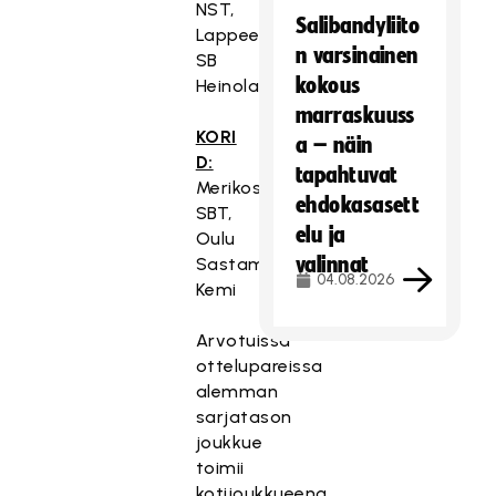
NST,
Salibandyliito
Lappeenranta
n varsinainen
SB
kokous
Heinola
marraskuuss
KORI
a – näin
D:
tapahtuvat
Merikoski
ehdokasasett
SBT,
elu ja
Oulu
valinnat
Sastamolo,
04.08.2026
Kemi
Arvotuissa
ottelupareissa
alemman
sarjatason
joukkue
toimii
kotijoukkueena.