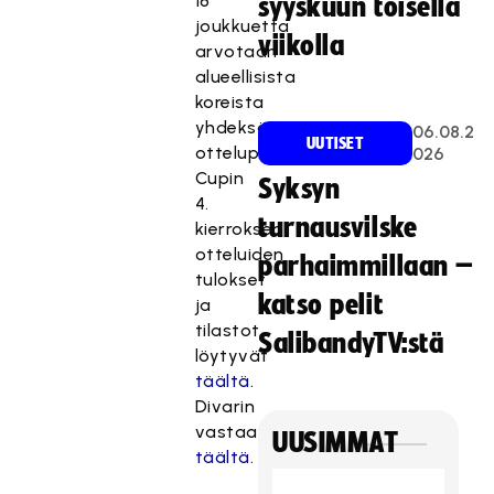
18
syyskuun toisella
joukkuetta
viikolla
arvotaan
alueellisista
koreista
yhdeksään
06.08.2
UUTISET
ottelupariin.
026
Cupin
Syksyn
4.
turnausvilske
kierroksen
otteluiden
parhaimmillaan –
tulokset
katso pelit
ja
tilastot
SalibandyTV:stä
löytyvät
täältä
.
Divarin
vastaavat
UUSIMMAT
täältä
.