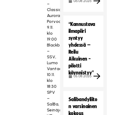
06.08.2026
–
Classic,
Aurora
Porvoo
“Kannustava
9.11.
ilmapiiri
klo
syntyy
19:00
yhdessä –
Blackbirds
–
Reilu
SSV,
Aikuinen -
Lumo
pilotti
Vantaa
käynnistyy”
10.11.
05.08.2026
klo
18:30
SPV
–
Salibandyliito
SalBa,
n varsinainen
Seinäjoen
kokous