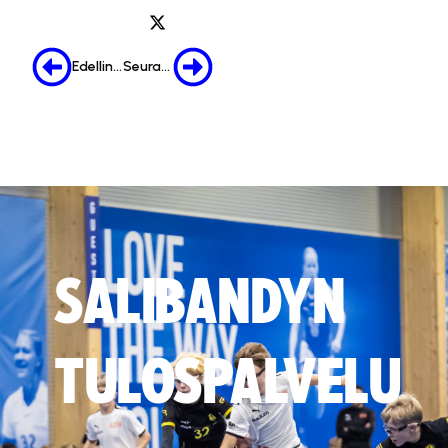
Edellinen
Seuraava
SALIBANDYN
TULOSPALVELU