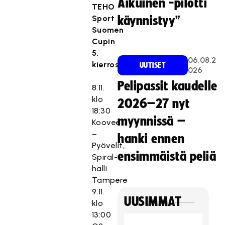
Aikuinen -pilotti
TEHO
Sport
käynnistyy”
Suomen
Cupin
5.
06.08.2
kierros:
UUTISET
026
Pelipassit kaudelle
8.11.
klo
2026–27 nyt
18:30
myynnissä –
Koovee
–
hanki ennen
Pyövelit,
ensimmäistä peliä
Spiral-
halli
Tampere
9.11.
UUSIMMAT
klo
13:00