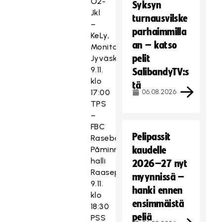
O2-
Syksyn
Jkl
turnausvilske
–
parhaimmilla
KeLy,
an – katso
Monitoimitalo
pelit
Jyväskylä
9.11.
SalibandyTV:s
klo
tä
17:00
06.08.2026
TPS
–
FBC
Pelipassit
Raseborg,
Påminne-
kaudelle
halli
2026–27 nyt
Raasepori
myynnissä –
9.11.
hanki ennen
klo
ensimmäistä
18:30
peliä
PSS