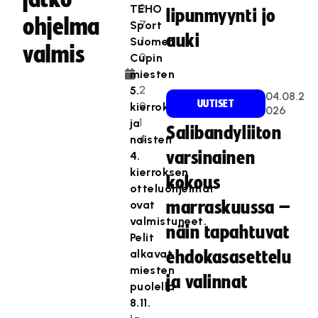
2
TEHO
lipunmyynti jo
ohjelma
7
Sport
auki
.1
Suomen
valmis
0
Cupin
.
miesten
2
5.
04.08.2
UUTISET
0
kierroksen
026
1
ja
Salibandyliiton
4
naisten
varsinainen
4.
kierroksen
kokous
otteluohjelmat
ovat
marraskuussa –
valmistuneet.
näin tapahtuvat
Pelit
alkavat
ehdokasasettelu
miesten
ja valinnat
puolella
8.11.