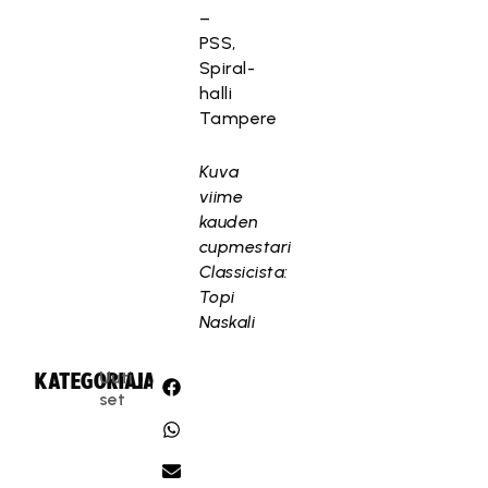
–
PSS,
Spiral-
halli
Tampere
Kuva
viime
kauden
cupmestari
Classicista:
Topi
Naskali
Uuti
KATEGORIA:
JAA:
set