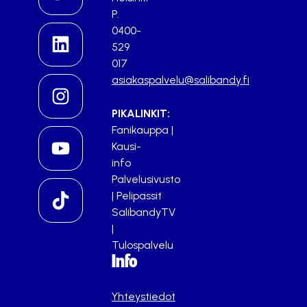
P.
0400-
529
017
asiakaspalvelu@salibandy.fi
PIKALINKIT:
Fanikauppa
|
Kausi-
info
Palvelusivusto
|
Pelipassit
SalibandyTV
|
Tulospalvelu
Info
Yhteystiedot