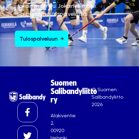
Jokainen ottelu. Jokainen maali.
Salibandyn tulospalvelussa.
Tulospalveluun
Suomen
© Suomen
Salibandyliitto
Salibandyliitto
ry
2026
Alakiventie
2,
00920
Helsinki