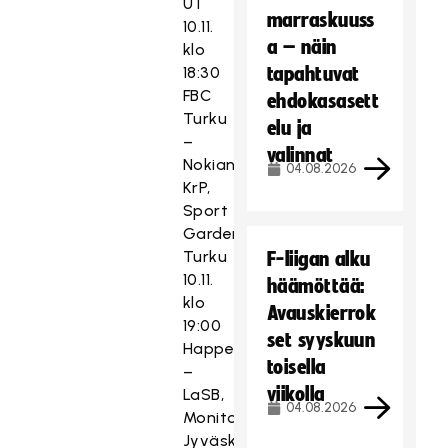
UT
marraskuuss
10.11.
a – näin
klo
18:30
tapahtuvat
FBC
ehdokasasett
Turku
elu ja
–
valinnat
Nokian
04.08.2026
KrP,
Sport
Garden
Turku
F-liigan alku
10.11.
häämöttää:
klo
Avauskierrok
19:00
set syyskuun
Happee
toisella
–
viikolla
LaSB,
04.08.2026
Monitoimitalo
Jyväskylä