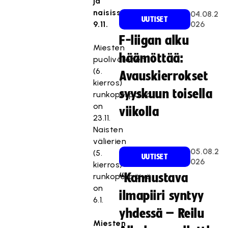
ja
naisissa
04.08.2
UUTISET
9.11.
026
F-liigan alku
Miesten
häämöttää:
puolivälierien
(6.
Avauskierrokset
kierros)
syyskuun toisella
runkopelipäivä
on
viikolla
23.11.
Naisten
välierien
05.08.2
(5.
UUTISET
026
kierros)
“Kannustava
runkopelipäivä
on
ilmapiiri syntyy
6.1.
yhdessä – Reilu
Miesten