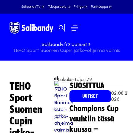
SalibandyTV
Tulospalvelu
F-liiga
Fanikauppa
Salibandy.fi
Uutiset
TEHO Sport Suomen Cupin jatko-ohjelma valmis
Lukukertoja:
179
TEHO
SUOSITTUA
Ma
02.08.2
Sport
rkk
UUTISET
026
u
Suomen
Champions Cup
Hu
op
vauhtiin tässä
Cupin
on
kuussa –
en
jatko-