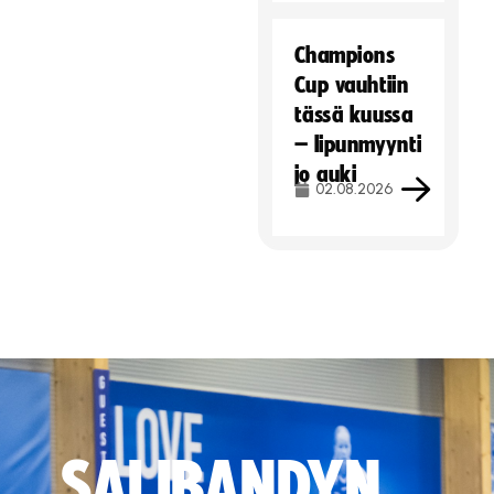
Champions
Cup vauhtiin
tässä kuussa
– lipunmyynti
jo auki
02.08.2026
SALIBANDYN