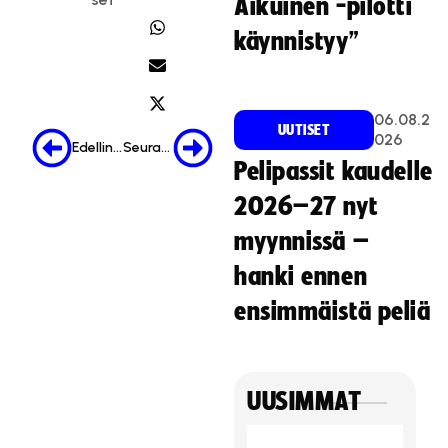
Aikuinen -pilotti
käynnistyy”
06.08.2
UUTISET
026
Edellinen
Seuraava
Pelipassit kaudelle
2026–27 nyt
myynnissä –
hanki ennen
ensimmäistä peliä
UUSIMMAT