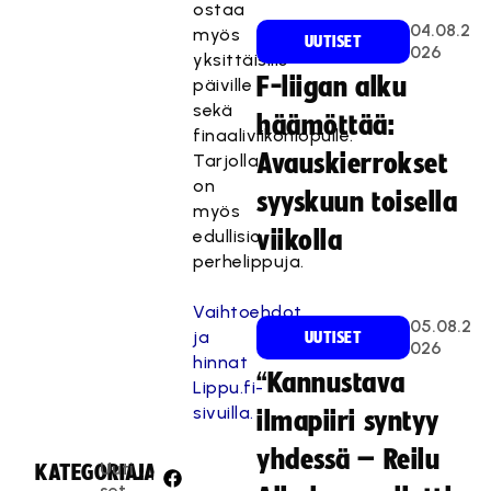
ostaa
04.08.2
myös
UUTISET
026
yksittäisille
F-liigan alku
päiville
sekä
häämöttää:
finaaliviikonlopulle.
Avauskierrokset
Tarjolla
on
syyskuun toisella
myös
edullisia
viikolla
perhelippuja.
Vaihtoehdot
05.08.2
ja
UUTISET
026
hinnat
“Kannustava
Lippu.fi-
sivuilla.
ilmapiiri syntyy
yhdessä – Reilu
Uuti
KATEGORIA:
JAA:
set