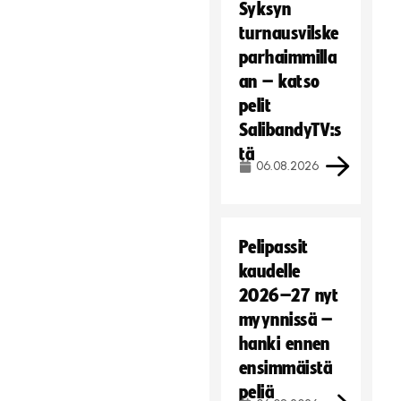
Syksyn
turnausvilske
parhaimmilla
an – katso
pelit
SalibandyTV:s
tä
06.08.2026
Pelipassit
kaudelle
2026–27 nyt
myynnissä –
hanki ennen
ensimmäistä
peliä