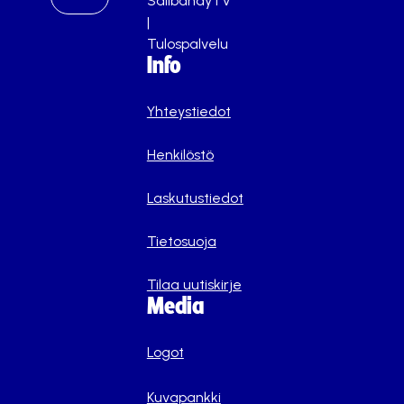
SalibandyTV
|
Tulospalvelu
Info
Yhteystiedot
Henkilöstö
Laskutustiedot
Tietosuoja
Tilaa uutiskirje
Media
Logot
Kuvapankki