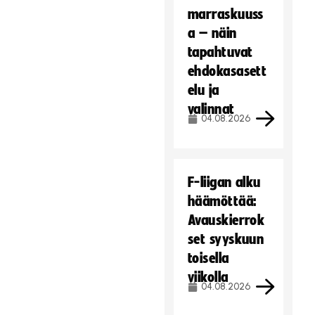
marraskuuss
a – näin
tapahtuvat
ehdokasasett
elu ja
valinnat
04.08.2026
F-liigan alku
häämöttää:
Avauskierrok
set syyskuun
toisella
viikolla
04.08.2026