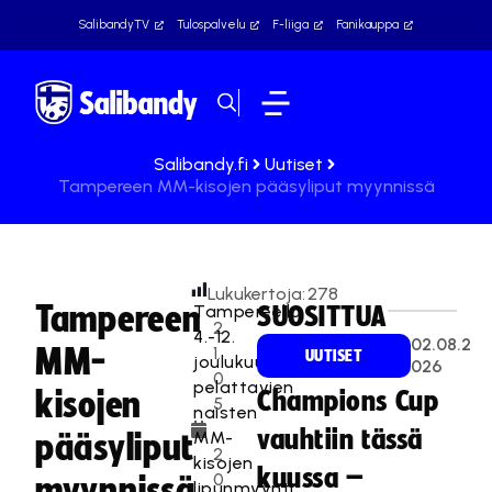
SalibandyTV
Tulospalvelu
F-liiga
Fanikauppa
Salibandy.fi
Uutiset
Tampereen MM-kisojen pääsyliput myynnissä
Lukukertoja:
278
Tampereen
Tampereella
SUOSITTUA
2
4.-12.
02.08.2
MM-
1.
UUTISET
joulukuuta
026
0
pelattavien
kisojen
Champions Cup
5
naisten
.
vauhtiin tässä
MM-
pääsyliput
2
kisojen
kuussa –
0
myynnissä
lipunmyynti