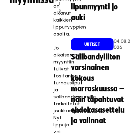
1
lipunmyynti jo
on
5
alkanut
auki
kaikkien
lipputyyppien
osalta.
04.08.2
UUTISET
026
Jo
aikaisemmin
Salibandyliiton
myyntiin
varsinainen
tulivat
tosifanien
kokous
turnausliput
marraskuussa –
ja
salibandyseuroille
näin tapahtuvat
tarkoitetut
ehdokasasettelu
joukkueliput.
Nyt
ja valinnat
lippuja
voi