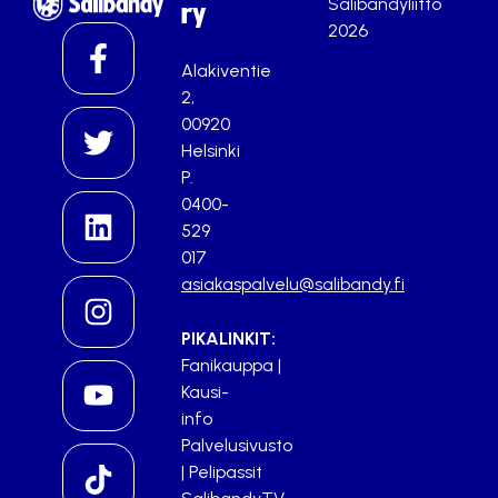
Salibandyliitto
ry
2026
Alakiventie
2,
00920
Helsinki
P.
0400-
529
017
asiakaspalvelu@salibandy.fi
PIKALINKIT:
Fanikauppa
|
Kausi-
info
Palvelusivusto
|
Pelipassit