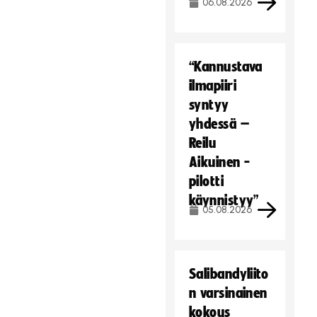
06.08.2026
“Kannustava
ilmapiiri
syntyy
yhdessä –
Reilu
Aikuinen -
pilotti
käynnistyy”
05.08.2026
Salibandyliito
n varsinainen
kokous