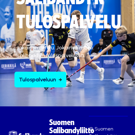
TULOSPALVELU
Jokainen ottelu. Jokainen maali.
Salibandyn tulospalvelussa.
Tulospalveluun
Suomen
© Suomen
Salibandyliitto