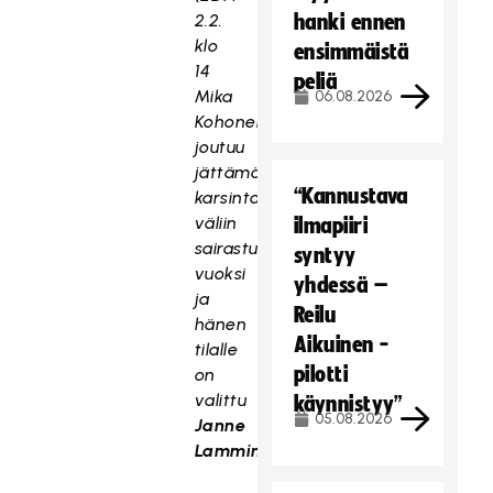
2.2.
hanki ennen
klo
ensimmäistä
14
peliä
Mika
06.08.2026
Kohonen
joutuu
jättämään
“Kannustava
karsintaturnauksen
väliin
ilmapiiri
sairastumisen
syntyy
vuoksi
yhdessä –
ja
Reilu
hänen
Aikuinen -
tilalle
pilotti
on
valittu
käynnistyy”
05.08.2026
Janne
Lamminen
.)