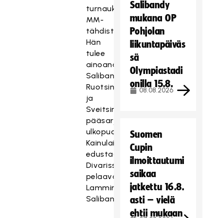
Salibandy
turnauksen
mukana OP
MM-
Pohjolan
tähdistöön.
Hän
liikuntapäiväs
tulee
sä
ainoana
Olympiastadi
Salibandyliigan,
onilla 15.8.
Ruotsin
08.08.2026
ja
Sveitsin
pääsarjojen
ulkopuolelta.
Suomen
Kainulainen
Cupin
edustaa
ilmoittautumi
Divarissa
saikaa
pelaavaa
jatkettu 16.8.
Lammin
Salibandya.
asti – vielä
ehtii mukaan