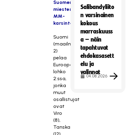
Suomen
Salibandyliito
miesten
n varsinainen
MM-
kokous
karsintajoukkue.
marraskuuss
Suomi
a – näin
(maailmanranking
tapahtuvat
2)
ehdokasasett
pelaa
elu ja
Euroopan
lohko
valinnat
04.08.2026
2:ssa,
jonka
muut
osallistujat
ovat
Viro
(8),
Tanska
(12),