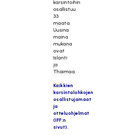
karsintoihin
osallistuu
33
maata.
Uusina
maina
mukana
ovat
Islanti
ja
Thaimaa.
Kaikkien
karsintalohkojen
osallistujamaat
ja
otteluohjelmat
(IFF:n
sivut).