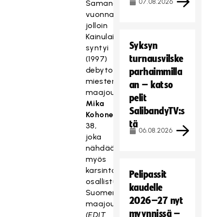
07.08.2026
Samana
vuonna,
jolloin
Kainulainen
Syksyn
syntyi
turnausvilske
(1997)
debytoi
parhaimmilla
miesten
an – katso
maajoukkueessa
pelit
Mika
SalibandyTV:s
Kohonen
,
tä
38,
06.08.2026
joka
nähdään
myös
karsintoihin
Pelipassit
osallistuvassa
kaudelle
Suomen
2026–27 nyt
maajoukkueessa.
myynnissä –
(EDIT