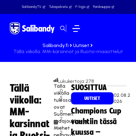
SalibandyTV
Tulospalvelu
F-liiga
Fanikauppa
Salibandy.fi
Uutiset
Tällä viikolla: MM-karsinnat ja Ruotsi-maaottelut
Lukukertoja:
278
Tällä
Tällä
SUOSITTUA
0
viikolla
02.08.2
viikolla:
5
UUTISET
tulessa
026
.
ovat
MM-
Champions Cup
0
Suomen
2
vauhtiin tässä
maajoukkueet.
karsinnat
.
Miehet
kuussa –
2
ja Ruotsi-
pelaavat