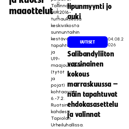
0
lipunmyynti jo
Tallinnassa
maaottelut
1
MM2016-
auki
6
turnauksessa
keskiviikosta
sunnuntaihin
kestävässä
04.08.2
UUTISET
026
tapahtumassa
ja
Salibandyliiton
U19-
varsinainen
maajoukkueet
(tytöt
kokous
ja
marraskuussa –
pojat)
kohtaavat
näin tapahtuvat
6.-7.2.
ehdokasasettelu
Ruotsin
kahdesti
ja valinnat
Tapiolan
Urheiluhallissa.