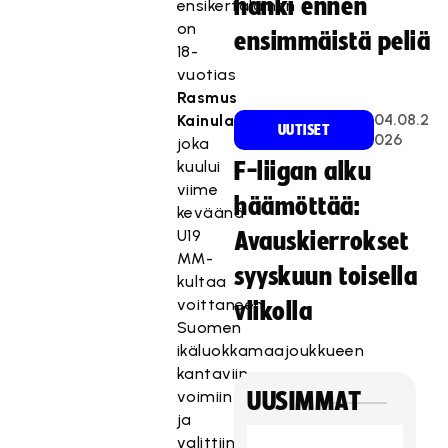
hanki ennen
ensikertalainen
on
ensimmäistä peliä
18-
vuotias
Rasmus
04.08.2
Kainulainen
,
UUTISET
026
joka
kuului
F-liigan alku
viime
häämöttää:
keväänä
U19
Avauskierrokset
MM-
syyskuun toisella
kultaa
voittaneen
viikolla
Suomen
ikäluokkamaajoukkueen
kantaviin
voimiin
UUSIMMAT
ja
valittiin