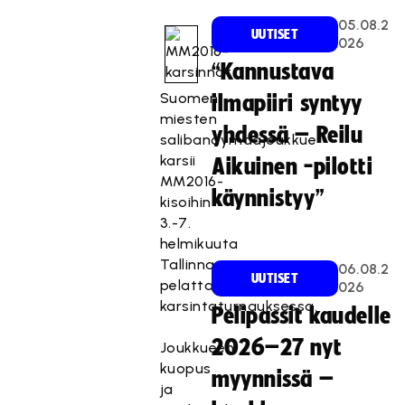
05.08.2
UUTISET
026
“Kannustava
Suomen
ilmapiiri syntyy
miesten
yhdessä – Reilu
salibandymaajoukkue
karsii
Aikuinen -pilotti
MM2016-
käynnistyy”
kisoihin
3.-7.
helmikuuta
Tallinnassa
06.08.2
UUTISET
pelattavassa
026
karsintaturnauksessa.
Pelipassit kaudelle
2026–27 nyt
Joukkueen
kuopus
myynnissä –
ja