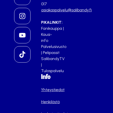
017
asiakaspalvelu@salibandy.fi
PIKALINKIT:
Fanikauppa
|
Kausi-
info
Palvelusivusto
|
Pelipassit
SalibandyTV
|
Tulospalvelu
Info
Yhteystiedot
Henkilöstö