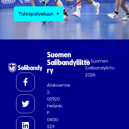
Tulospalveluun
Suomen
© Suomen
Salibandyliitto
Salibandyliitto
ry
2026
Alakiventie
2,
00920
Helsinki
P.
0400-
529