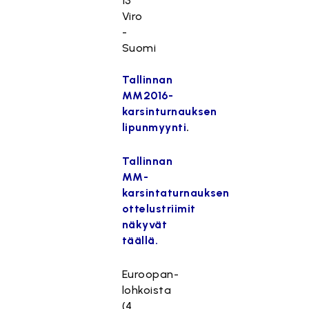
13
Viro
-
Suomi
Tallinnan
MM2016-
karsinturnauksen
lipunmyynti
.
Tallinnan
MM-
karsintaturnauksen
ottelustriimit
näkyvät
täällä.
Euroopan-
lohkoista
(4