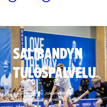
SALIBANDYN
TULOSPALVELU
Jokainen ottelu. Jokainen maali.
Salibandyn tulospalvelussa.