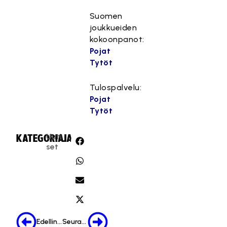
Suomen
joukkueiden
kokoonpanot:
Pojat
Tytöt
Tulospalvelu:
Pojat
Tytöt
Uuti
KATEGORIA:
JAA:
set
Edellinen
Seuraava