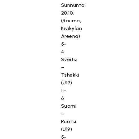
Sunnuntai
20.10.
(Rauma,
Kivikylän
Areena)
5-
4
Sveitsi
–
Tshekki
(U19)
11-
6
Suomi
–
Ruotsi
(U19)
5-