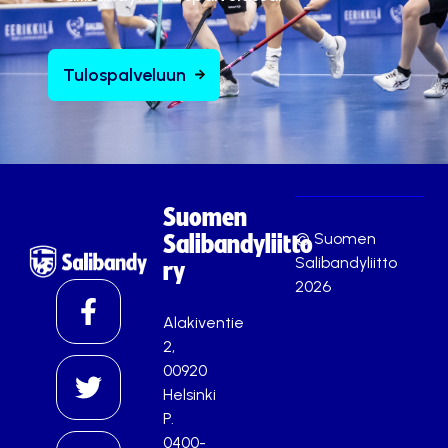
Tulospalveluun
Suomen
© Suomen
Salibandyliitto
Salibandyliitto
ry
2026
Alakiventie
2,
00920
Helsinki
P.
0400-