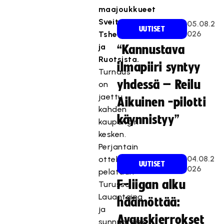
maajoukkueet
Sveitsistä,
05.08.2
UUTISET
026
Tshekistä
ja
“Kannustava
Ruotsista.
ilmapiiri syntyy
Turnaus
yhdessä – Reilu
on
jaettu
Aikuinen -pilotti
kahden
käynnistyy”
kaupungin
kesken.
Perjantain
04.08.2
ottelut
UUTISET
026
pelataan
F-liigan alku
Turussa.
Lauantaina
häämöttää:
ja
Avauskierrokset
sunnuntaina