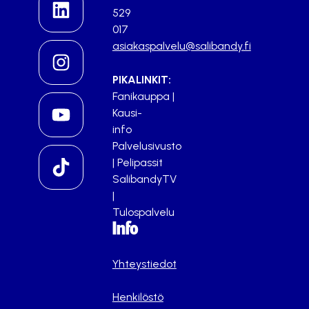
529
017
asiakaspalvelu@salibandy.fi
PIKALINKIT:
Fanikauppa
|
Kausi-
info
Palvelusivusto
|
Pelipassit
SalibandyTV
|
Tulospalvelu
Info
Yhteystiedot
Henkilöstö