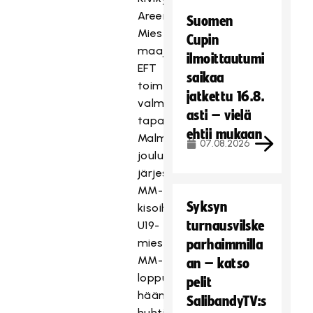
Areena.
Suomen
Miesten
Cupin
maajoukkueille
ilmoittautumi
EFT
saikaa
toimii
jatkettu 16.8.
valmistavana
asti – vielä
tapahtumana
ehtii mukaan
Malmössä
07.08.2026
joulukuussa
järjestettäviin
MM-
Syksyn
kisoihin.
turnausvilske
U19-
miesten
parhaimmilla
MM-
an – katso
lopputurnaus
pelit
häämöttää
SalibandyTV:s
huhti-