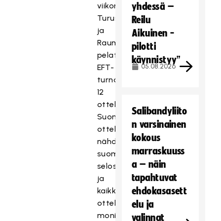
viikonloppuna
yhdessä –
Turussa
Reilu
ja
Aikuinen -
Raumalla
pilotti
pelattavan
käynnistyy”
05.08.2026
EFT-
turnauksen
12
ottelua.
Salibandyliito
Suomen
n varsinainen
ottelut
kokous
nähdään
marraskuuss
suomeksi
a – näin
selostettuina
tapahtuvat
ja
ehdokasasett
kaikki
ottelut
elu ja
monikameratuotantoina
valinnat