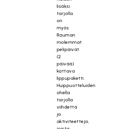
lisäksi
tarjolla
on
myös
Rauman
molemmat
pelipäivät
(2
päivää)
kattava
lippupaketti.
Huippuotteluiden
ohella
tarjolla
viihdettä
ja
aktiviteetteja,
joista