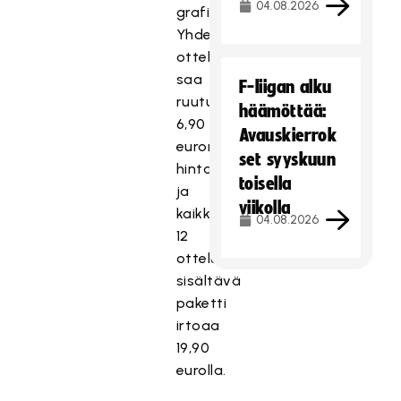
04.08.2026
grafiikoin.
Yhden
ottelun
saa
F-liigan alku
ruutuun
häämöttää:
6,90
Avauskierrok
euron
set syyskuun
hintaan,
toisella
ja
viikolla
kaikki
04.08.2026
12
ottelua
sisältävä
paketti
irtoaa
19,90
eurolla.