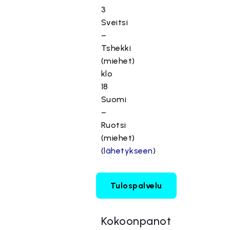
3
Sveitsi
–
Tshekki
(miehet)
klo
18
Suomi
–
Ruotsi
(miehet)
(
lähetykseen
)
Tulospalvelu
Kokoonpanot