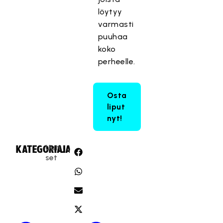
löytyy
varmasti
puuhaa
koko
perheelle.
Osta
liput
nyt!
Uuti
KATEGORIA:
JAA:
set