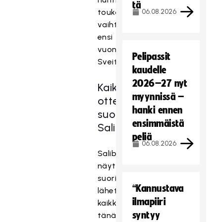
tä
toukokuun
06.08.2026
vaihteessa
ensi
vuonna
Pelipassit
Sveitsissä.
kaudelle
2026–27 nyt
Kaikki
myynnissä –
ottelut
hanki ennen
suorana
ensimmäistä
SalibandyTV:stä
peliä
06.08.2026
SalibandyTV
näyttää
suorina
“Kannustava
lähetyksinä
ilmapiiri
kaikki
syntyy
tänä