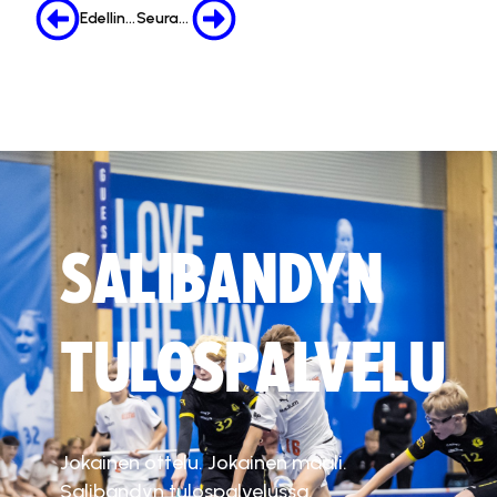
Edellinen
Seuraava
SALIBANDYN
TULOSPALVELU
Jokainen ottelu. Jokainen maali.
Salibandyn tulospalvelussa.