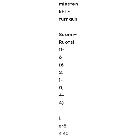
miesten
a
r
EFT-
k
turnaus
k
i
Suomi–
n
Ruotsi
o
11-
i
6
n
(6-
t
2,
i
1-
e
0,
v
ä
4-
s
4)
t
e
1.
i
erä:
t
4.40