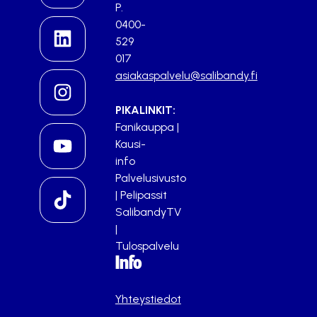
P.
0400-
529
017
asiakaspalvelu@salibandy.fi
PIKALINKIT:
Fanikauppa
|
Kausi-
info
Palvelusivusto
|
Pelipassit
SalibandyTV
|
Tulospalvelu
Info
Yhteystiedot