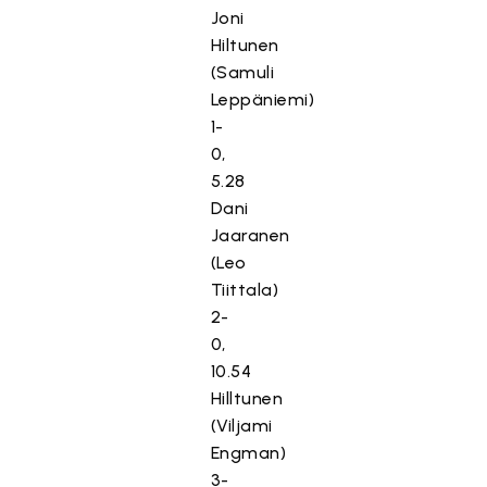
ä
Joni
.
Hiltunen
Hyväksy markkinointievästeet
(Samuli
Leppäniemi)
1-
0,
5.28
Dani
Jaaranen
(Leo
Tiittala)
2-
0,
10.54
Hilltunen
(Viljami
Engman)
3-