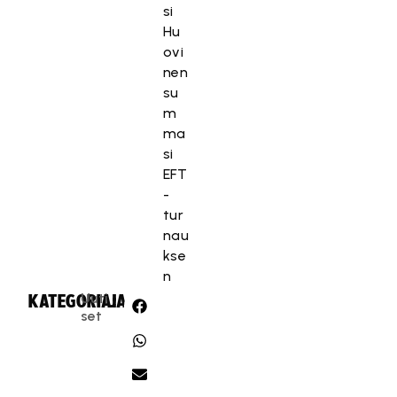
i
si
n
Hu
o
ovi
i
nen
n
su
t
m
i
ma
e
si
v
EFT
ä
-
s
tur
t
nau
e
kse
i
n
t
Uuti
KATEGORIA:
JAA:
ä
set
.
Hyväksy markkinointievästeet