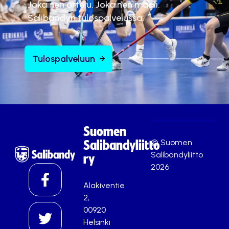
Jokainen ottelu. Jokainen maali.
Salibandyn tulospalvelussa.
Tulospalveluun
Suomen
© Suomen
Salibandyliitto
Salibandyliitto
ry
2026
Alakiventie
2,
00920
Helsinki