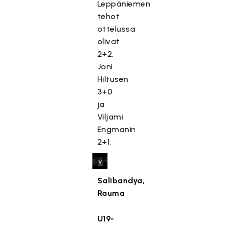
Leppäniemen
t
tehot
e
ottelussa
t
olivat
t
2+2,
y
Joni
,
Hiltusen
k
3+0
o
ja
s
k
Viljami
a
Engmanin
s
2+1.
e
v
a
Salibandya,
a
Rauma
t
ii
U19-
m