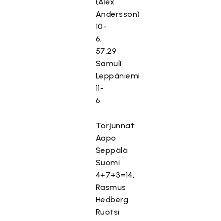
(Alex
Andersson)
10-
6,
57.29
Samuli
Leppäniemi
11-
6.
Torjunnat:
Aapo
Seppälä
Suomi
4+7+3=14,
Rasmus
Hedberg
Ruotsi