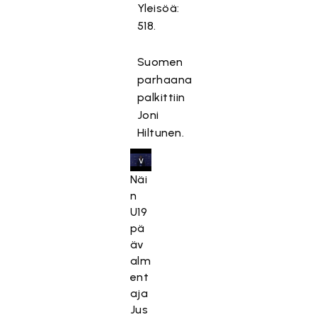
Yleisöä:
y
518.
,
k
Suomen
o
parhaana
s
k
palkittiin
a
Joni
s
Hiltunen.
e
v
a
Näi
a
n
t
U19
ii
pä
m
äv
a
alm
r
ent
k
aja
k
Jus