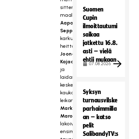
sitten
Suomen
maalivahti
Cupin
Aapo
ilmoittautumi
Seppälän
saikaa
karkuun
jatkettu 16.8.
heittämä
asti – vielä
Joona
ehtii mukaan
Kajaala
07.08.2026
ja
laidasta
keskelle
Syksyn
kaukolaukaukseen
turnausvilske
leikannut
Markus
parhaimmilla
Maronen
an – katso
lakoivat
pelit
ensimmäisen
SalibandyTV:s