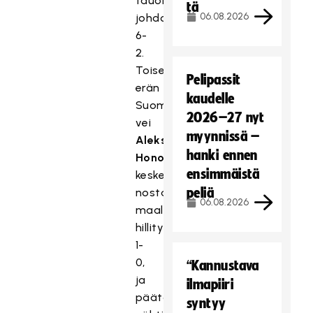
tauon
tä
06.08.2026
johdoksi
6-
2.
Toisen
Pelipassit
erän
kaudelle
Suomi
2026–27 nyt
vei
myynnissä –
Aleksi
hanki ennen
Honon
ensimmäistä
keskeltä
peliä
nostamalla
06.08.2026
maalilla
hillitysti
1-
0,
“Kannustava
ja
ilmapiiri
päätösjaksolla
syntyy