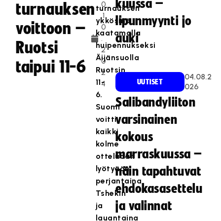
kuussa –
0
turnauksen
turnauksen
.1
lipunmyynti jo
ykkösinä
voittoon –
0
kaatamalla
auki
.
Ruotsi
huipennukseksi
2
Äijänsuolla
0
taipui 11-6
Ruotsin
2
04.08.2
11-
UUTISET
4
026
6.
Salibandyliiton
Suomi
varsinainen
voitti
kaikki
kokous
kolme
marraskuussa –
otteluaan
lyötyään
näin tapahtuvat
perjantaina
ehdokasasettelu
Tshekin
ja valinnat
ja
lauantaina