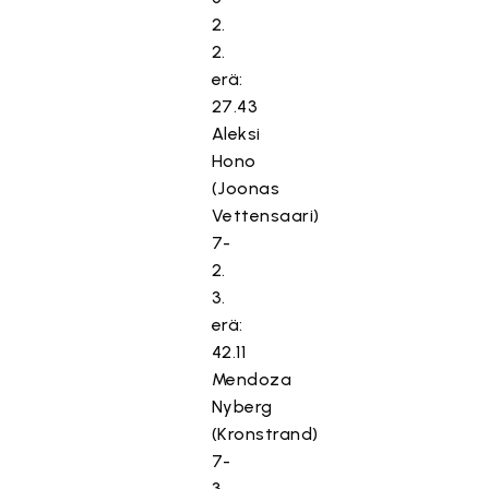
2.
2.
erä:
27.43
Aleksi
Hono
(Joonas
Vettensaari)
7-
2.
3.
erä:
42.11
Mendoza
Nyberg
(Kronstrand)
7-
3,