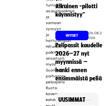
turnauksen
Aikuinen -pilotti
avausmaalinsa
käynnistyy”
ja
samaan
syssyyn
06.08.2
jo
UUTISET
026
hattutempun.
Pelipassit kaudelle
Hiltunen
palkittiin
2026–27 nyt
ansaitusti
myynnissä –
myös
hanki ennen
Suomen
parhaana
ensimmäistä peliä
pelaajana.
Ruotsi
kavensi
UUSIMMAT
kahdesti,
mutta