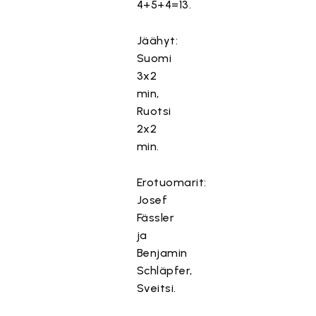
4+5+4=13.
T
ä
Jäähyt:
m
Suomi
ä
3x2
s
min,
i
Ruotsi
s
2x2
ä
min.
l
t
Erotuomarit:
ö
Josef
o
n
Fässler
e
ja
s
Benjamin
t
Schläpfer,
e
Sveitsi.
t
t