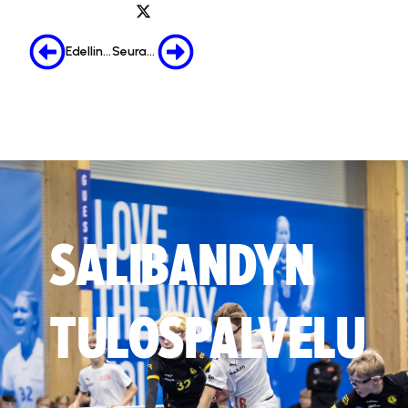
Edellinen
Seuraava
SALIBANDYN
TULOSPALVELU