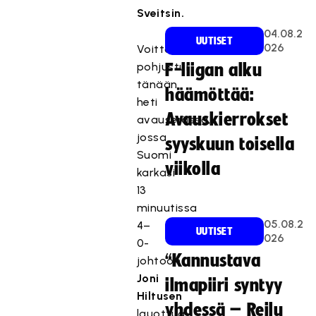
Sveitsin.
04.08.2
UUTISET
026
Voitto
pohjustui
F-liigan alku
tänään
häämöttää:
heti
Avauskierrokset
avauserässä,
jossa
syyskuun toisella
Suomi
viikolla
karkasi
13
minuutissa
05.08.2
4–
UUTISET
026
0-
“Kannustava
johtoon
Joni
ilmapiiri syntyy
Hiltusen
yhdessä – Reilu
lauottua