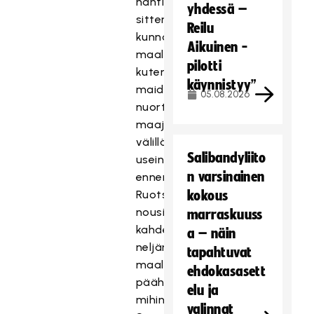
nähtiin
yhdessä –
sitten
Reilu
kunnon
Aikuinen -
maalitalkoot
pilotti
kuten
käynnistyy”
maiden
05.08.2026
nuorten
maajoukkueiden
välillä
Salibandyliito
usein
n varsinainen
ennenkin.
Ruotsi
kokous
nousi
marraskuuss
kahdesti
a – näin
neljän
tapahtuvat
maalin
ehdokasasett
päähän,
elu ja
mihin
valinnat