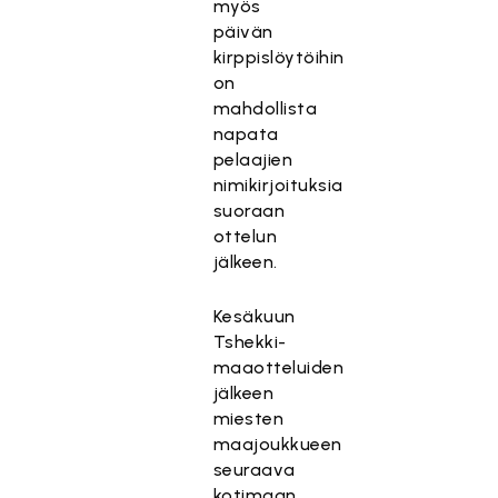
myös
päivän
kirppislöytöihin
on
mahdollista
napata
pelaajien
nimikirjoituksia
suoraan
ottelun
jälkeen.
Kesäkuun
Tshekki-
maaotteluiden
jälkeen
miesten
maajoukkueen
seuraava
kotimaan