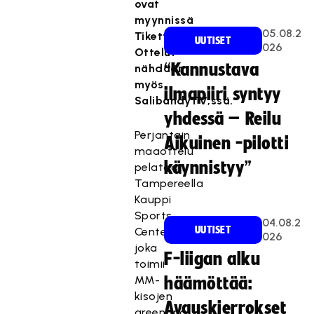
ovat
myynnissä
05.08.2
Tiketti.fi:ssä.
UUTISET
026
Ottelut
“Kannustava
nähdään
myös
ilmapiiri syntyy
SalibandyTV;ssä.
yhdessä – Reilu
Perjantain
Aikuinen -pilotti
maaottelu
käynnistyy”
pelataan
Tampereella
Kauppi
Sports
04.08.2
UUTISET
Centerissä,
026
joka
F-liigan alku
toimii
MM-
häämöttää:
kisojen
Avauskierrokset
areenana