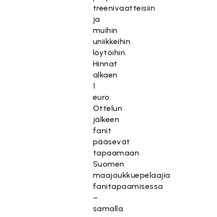
treenivaatteisiin
ja
muihin
uniikkeihin
löytöihin.
Hinnat
alkaen
1
euro.
Ottelun
jälkeen
fanit
pääsevät
tapaamaan
Suomen
maajoukkuepelaajia
fanitapaamisessa
–
samalla