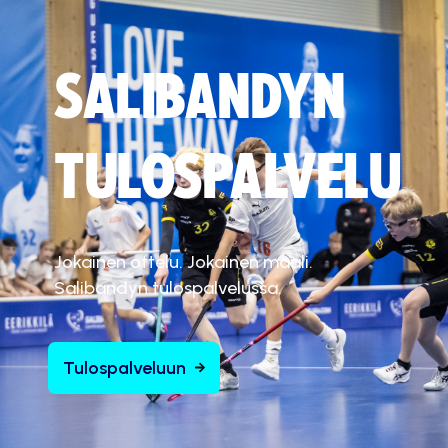
SALIBANDYN
TULOSPALVELU
Jokainen ottelu. Jokainen maali.
Salibandyn tulospalvelussa.
Tulospalveluun