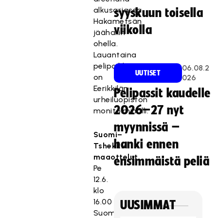
alkusarjassa
syyskuun toisella
Hakametsän
viikolla
jäähallin
ohella.
Lauantaina
pelipaikkana
06.08.2
UUTISET
on
026
Eerikkilän
Pelipassit kaudelle
urheiluopiston
2026–27 nyt
monitoimihalli.
myynnissä –
Suomi–
hanki ennen
Tshekki-
maaottelut
ensimmäistä peliä
Pe
12.6.
klo
16.00
UUSIMMAT
Suomi–