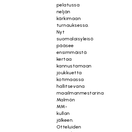
pelatussa
neljän
kärkimaan
turnauksessa.
Nyt
suomalaisyleisö
pääsee
ensimmäistä
kertaa
kannustamaan
joukkuetta
kotimaassa
hallitsevana
maailmanmestarina
Malmön
MM-
kullan
jälkeen.
Otteluiden