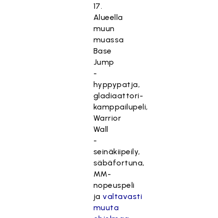
17.
Alueella
muun
muassa
Base
Jump
-
hyppypatja,
gladiaattori-
kamppailupeli,
Warrior
Wall
-
seinäkiipeily,
säbäfortuna,
MM-
nopeuspeli
ja
valtavasti
muuta