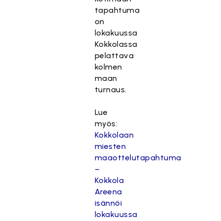
tapahtuma
on
lokakuussa
Kokkolassa
pelattava
kolmen
maan
turnaus.
Lue
myös:
Kokkolaan
miesten
maaottelutapahtuma
–
Kokkola
Areena
isännöi
lokakuussa