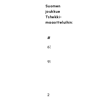
Suomen
joukkue
Tshekki-
maaotteluihin:
#
Maalivahdit
Ikä
#
Maalivahdit
Ikä
63
Markus Laakso
31
91
Oskari Fälden
25
Kenttäpelaajat
2
Aaro Astala
29