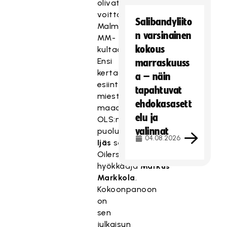
olivat
voittamassa
Salibandyliito
Malmössä
n varsinainen
MM-
kokous
kultaa.
Ensi
marraskuuss
kertaa
a – näin
esiintyvät
tapahtuvat
miesten
ehdokasasett
maaotteluissa
elu ja
OLS:n
valinnat
puolustaja
Eetu
04.08.2026
Ijäs
sekä
Oilersin
hyökkääjä
Markus
Markkola
.
Kokoonpanoon
on
sen
julkaisun