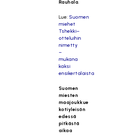
Rauhala
.
Lue:
Suomen
miehet
Tshekki–
otteluihin
nimetty
–
mukana
kaksi
ensikertalaista
Suomen
miesten
maajoukkue
kotiyleisön
edessä
pitkästä
aikaa