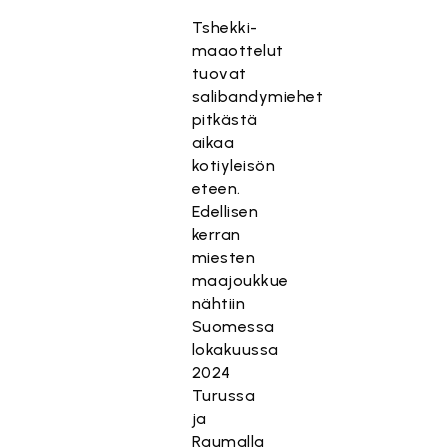
Tshekki-
maaottelut
tuovat
salibandymiehet
pitkästä
aikaa
kotiyleisön
eteen.
Edellisen
kerran
miesten
maajoukkue
nähtiin
Suomessa
lokakuussa
2024
Turussa
ja
Raumalla