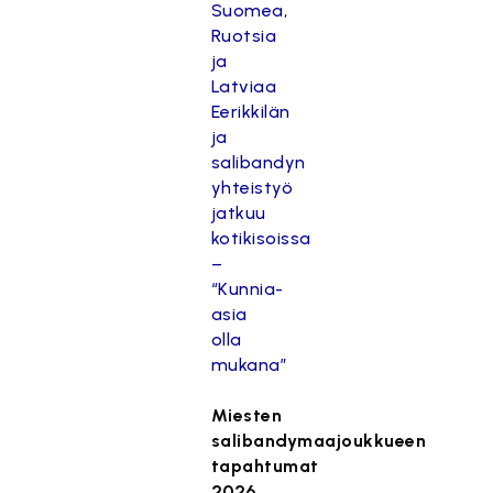
Suomea,
Ruotsia
ja
Latviaa
Eerikkilän
ja
salibandyn
yhteistyö
jatkuu
kotikisoissa
–
“Kunnia-
asia
olla
mukana”
Miesten
salibandymaajoukkueen
tapahtumat
2026