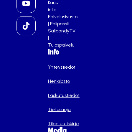
Kausi-
info
Palvelusivusto
|
Pelipassit
SalibandyTV
|
Tulospalvelu
Info
Yhteystiedot
Henkilöstö
Laskutustiedot
Tietosuoja
Tilaa uutiskirje
Media