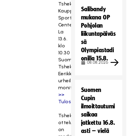
Tshekki,
Salibandy
Kauppi
mukana OP
Sports
Center
Pohjolan
La
liikuntapäiväs
13.6.
sä
klo
Olympiastadi
10.30
onilla 15.8.
Suomi–
08.08.2026
Tshekki,
Eerikkilän
urheiluopiston
monitoimihalli
Suomen
>>
Cupin
Tulospalvelu.
ilmoittautumi
saikaa
Tshekki-
jatkettu 16.8.
otteluilla
on
asti – vielä