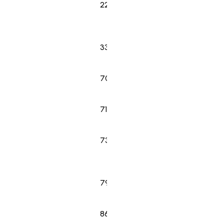
22
Eemeli Akola
26
33
Miska Mäkinen
29
70
Joona Rantala
27
71
Luukas
21
Hyvärinen
73
Justus
27
Kainulainen
79
Juuso Ahola
22
86
Nico Jonaeson
31