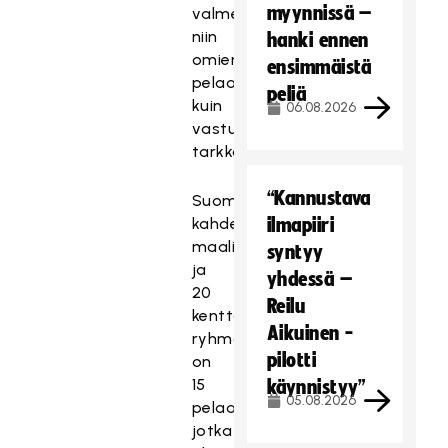
myynnissä –
valmennukselle
niin
hanki ennen
omien
ensimmäistä
pelaajien
peliä
kuin
06.08.2026
vastustajan
tarkkailuun.
“Kannustava
Suomen
kahden
ilmapiiri
maalivahdin
syntyy
ja
yhdessä –
20
Reilu
kenttäpelaajan
Aikuinen -
ryhmässä
pilotti
on
15
käynnistyy”
05.08.2026
pelaajaa,
jotka