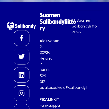
Suomen
© Suomen
Salibandyliitto
Salibandyliitto
ry
2026
Alakiventie
2,
00920
Helsinki
P.
0400-
529
017
asiakaspalvelu@salibandy.fi
PIKALINKIT:
Fanikauppa
|