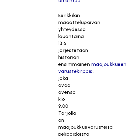
ohjelmaa
.
Eerikkilän
maaottelupäivän
yhteydessä
lauantaina
13.6.
järjestetään
historian
ensimmäinen
maajoukkueen
varustekirppis
,
joka
avaa
ovensa
klo
9.00.
Tarjolla
on
maajoukkuevarusteita
pelipaidoista