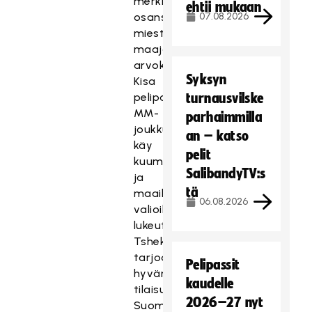
merkittävä
ehtii mukaan
osansa
07.08.2026
miesten
maajoukkueelle
arvokisavuotena.
Syksyn
Kisa
pelipaikoista
turnausvilske
MM-
parhaimmilla
joukkueeseen
an – katso
käy
pelit
kuumana
SalibandyTV:s
ja
tä
maailman
06.08.2026
valioihin
lukeutuva
Tshekki
tarjoaa
Pelipassit
hyvän
kaudelle
tilaisuuden
2026–27 nyt
Suomen