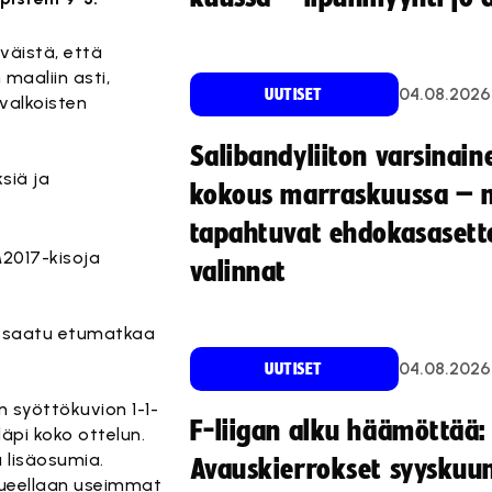
äiväistä, että
maaliin asti,
04.08.2026
UUTISET
valkoisten
Salibandyliiton varsinain
ksiä ja
kokous marraskuussa – 
tapahtuvat ehdokasasette
M2017-kisoja
valinnat
on saatu etumatkaa
04.08.2026
UUTISET
 syöttökuvion 1-1-
F-liigan alku häämöttää:
läpi koko ottelun.
 lisäosumia.
Avauskierrokset syyskuu
kueellaan useimmat