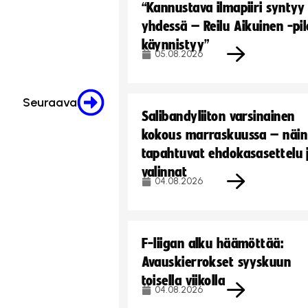
“Kannustava ilmapiiri syntyy
yhdessä – Reilu Aikuinen -pil
käynnistyy”
05.08.2026
Seuraava
Salibandyliiton varsinainen
kokous marraskuussa – näin
tapahtuvat ehdokasasettelu 
valinnat
04.08.2026
F-liigan alku häämöttää:
Avauskierrokset syyskuun
toisella viikolla
04.08.2026