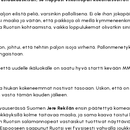
aljon eilistä peliä, varsinkin pallollisena. Ei ole ihan jokap
maalia ja väitän, että paikkoja oli meillä kymmeneenkin 
a Ruotsin kohtaamista, vaikka loppulukemat olivatkin sini
n, johtui, että tehtiin paljon isoja virheitä. Pallonmenety
angaistaan.
 että uudelle ikäluokalle on saatu hyvä startti kevään M
än ja hiukan kokeneemmat nostivat tasoaan. Uskon, että 
an vasta tämän kauden jälkeen.
 avauserässä Suomen
Jere Rekilän
ensin päätettyä komean
ökkäyksillä kolme taitavaa maalia, ja sama kaava toistui 
Ruotsin salamannopeat vastaiskut tuottivat näyttäviä
spooseen saapunut Ruotsi vei fyysisesti vahvalla jouk