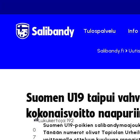
Tulospalvelu
Info
Salibandy.fi
Uuti
Suomen U19 taipui vahva
kokonaisvoitto naapuri
Lukukertoja:
192
Suomen U19-poikien salibandymaajoukk
0
Tänään numerot olivat Tapiolan Urheiluh
7
voittamalla otteluun kuuluvan rangaist