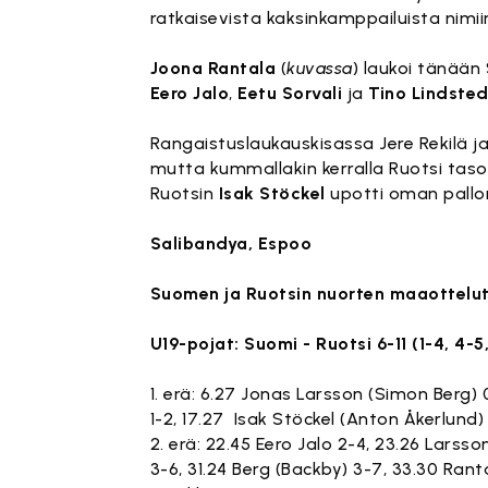
ratkaisevista kaksinkamppailuista nimii
Joona Rantala
(
kuvassa
) laukoi tänään
Eero Jalo
,
Eetu Sorvali
ja
Tino Lindsted
Rangaistuslaukauskisassa Jere Rekilä 
mutta kummallakin kerralla Ruotsi tasoi
Ruotsin
Isak Stöckel
upotti oman pallon
Salibandya, Espoo
Suomen ja Ruotsin nuorten maaottel
U19-pojat: Suomi - Ruotsi 6-11 (1-4, 4-5,
1. erä: 6.27 Jonas Larsson (Simon Berg) 
1-2, 17.27 Isak Stöckel (Anton Åkerlund) 1
2. erä: 22.45 Eero Jalo 2-4, 23.26 Larss
3-6, 31.24 Berg (Backby) 3-7, 33.30 Rant