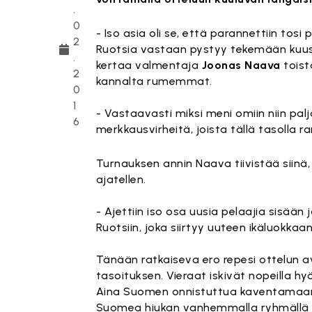
.
0
- Iso asia oli se, että parannettiin tosi p
2
Ruotsia vastaan pystyy tekemään kuusi 
.
kertaa valmentaja
Joonas Naava
toist
2
kannalta rumemmat.
0
1
- Vastaavasti miksi meni omiin niin paljo
6
merkkausvirheitä, joista tällä tasolla r
Turnauksen annin Naava tiivistää siinä,
ajatellen.
- Ajettiin iso osa uusia pelaajia sisä
Ruotsiin, joka siirtyy uuteen ikäluokka
Tänään ratkaiseva ero repesi ottelun
tasoituksen. Vieraat iskivät nopeilla hy
Aina Suomen onnistuttua kaventamaan 
Suomea hiukan vanhemmalla ryhmällä E