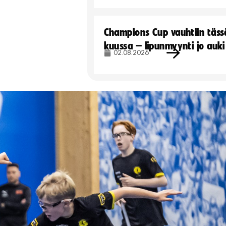
Champions Cup vauhtiin täss
kuussa – lipunmyynti jo auki
02.08.2026