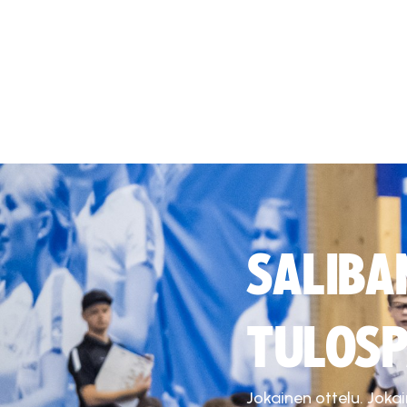
SALIBA
TULOSP
Jokainen ottelu. Joka