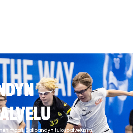
NDYN
ALVELU
inen maali. Salibandyn tulospalvelussa.