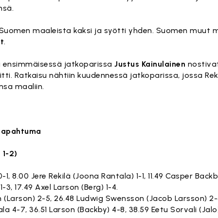
nsä.
 Suomen maaleista kaksi ja syötti yhden. Suomen muut ma
t
.
ja ensimmäisessä jatkoparissa
Justus Kainulainen
nostiva
tti. Ratkaisu nähtiin kuudennessä jatkoparissa, jossa Reki
sa maaliin.
utapahtuma
 1-2)
0-1, 8.00 Jere Rekilä (Joona Rantala) 1-1, 11.49 Casper Bac
-3, 17.49 Axel Larson (Berg) 1-4.
on (Larson) 2-5, 26.48 Ludwig Swensson (Jacob Larsson) 2-
ala 4-7, 36.51 Larson (Backby) 4-8, 38.59 Eetu Sorvali (Jalo