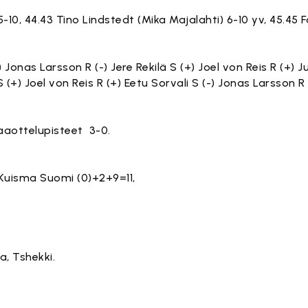
5-10, 44.43 Tino Lindstedt (Mika Majalahti) 6-10 yv, 45.45
 Jonas Larsson R (-) Jere Rekilä S (+) Joel von Reis R (+) J
S (+) Joel von Reis R (+) Eetu Sorvali S (-) Jonas Larsson R (
Maaottelupisteet 3-0.
 Kuisma Suomi (0)+2+9=11,
a, Tshekki.