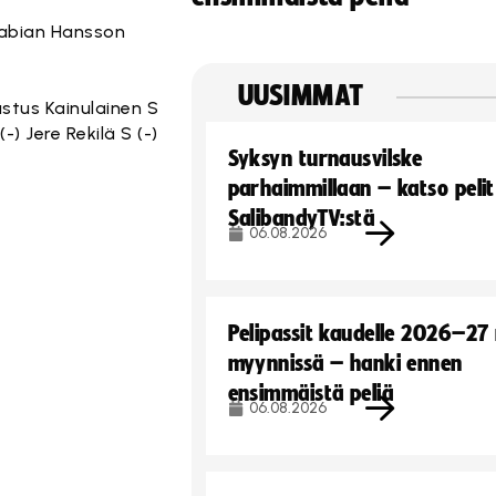
 Fabian Hansson
UUSIMMAT
ustus Kainulainen S
-) Jere Rekilä S (-)
Syksyn turnausvilske
parhaimmillaan – katso pelit
SalibandyTV:stä
06.08.2026
Pelipassit kaudelle 2026–27
myynnissä – hanki ennen
ensimmäistä peliä
06.08.2026