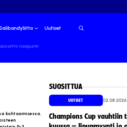
Salibandyliitto
Uutiset
aisvoitto naapuriin
SUOSITTUA
02.08.2026
UUTISET
ssa kohtaamisessa.
Champions Cup vauhtiin 
äpisteen
kuussa – lipunmyynti jo 
pistein 9-3.