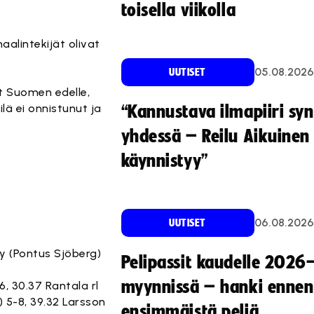
toisella viikolla
alintekijät olivat
05.08.2026
UUTISET
t Suomen edelle,
lä ei onnistunut ja
“Kannustava ilmapiiri sy
yhdessä – Reilu Aikuinen 
käynnistyy”
06.08.2026
UUTISET
kby (Pontus Sjöberg)
Pelipassit kaudelle 2026
myynnissä – hanki ennen
6, 30.37 Rantala rl
) 5-8, 39.32 Larsson
ensimmäistä peliä