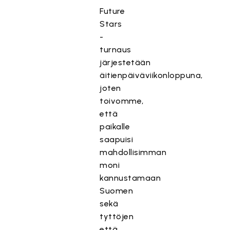
Future
Stars
-
turnaus
järjestetään
äitienpäiväviikonloppuna,
joten
toivomme,
että
paikalle
saapuisi
mahdollisimman
moni
kannustamaan
Suomen
sekä
tyttöjen
että