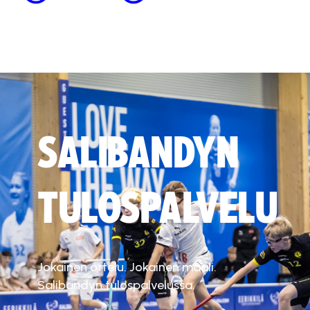
SALIBANDYN
TULOSPALVELU
Jokainen ottelu. Jokainen maali.
Salibandyn tulospalvelussa.