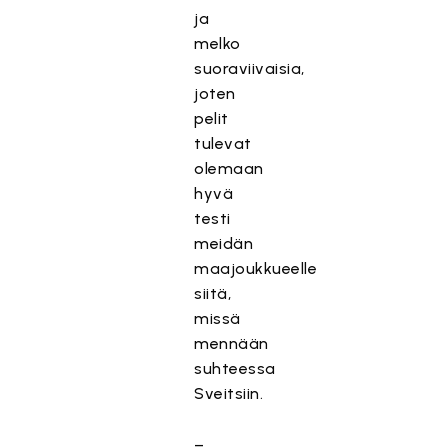
ja
melko
suoraviivaisia,
joten
pelit
tulevat
olemaan
hyvä
testi
meidän
maajoukkueelle
siitä,
missä
mennään
suhteessa
Sveitsiin.
–