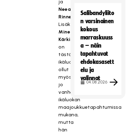
ja
Neea
Salibandyliito
Rinne
).
n varsinainen
Lisäksi
kokous
Minea
marraskuuss
Kärki
a – näin
on
tapahtuvat
tästä
ehdokasasett
ikäluokasta
ollut
elu ja
myös
valinnat
04.08.2026
jo
vanhemman
ikäluokan
maajoukkuetapahtumissa
mukana,
mutta
hän