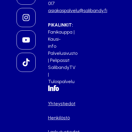
017
asiakaspalvelu@salibandy.fi
PIKALINKIT:
Fanikauppa
|
Kausi-
info
Palvelusivusto
|
Pelipassit
SalibandyTV
|
Tulospalvelu
Info
Yhteystiedot
Henkilöstö
Laskutustiedot