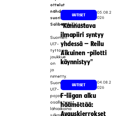
ottelut
nähdään
05.08.2
UUTISET
026
suorina
SalibandyTV:ssä.
“Kannustava
ilmapiiri syntyy
Suomen
yhdessä – Reilu
U17-
tyttöjen
Aikuinen -pilotti
joukkue
käynnistyy”
on
jo
nimetty.
04.08.2
Suomen
UUTISET
026
U17-
F-liigan alku
pojat
osallistuvat
häämöttää:
lähiaikoina
Avauskierrokset
julkaistavilla