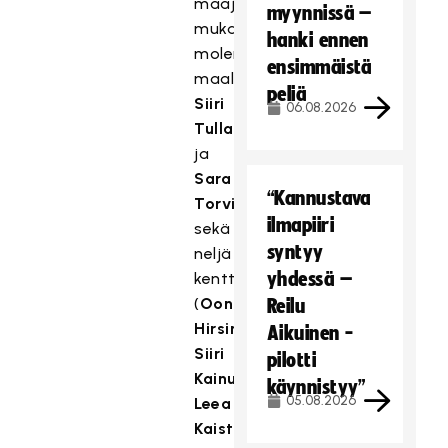
maajoukkueen
myynnissä –
mukana
hanki ennen
molemmat
ensimmäistä
maalivahdit
peliä
Siiri
06.08.2026
Tulla
ja
Sara
“Kannustava
Torvi
ilmapiiri
sekä
syntyy
neljä
yhdessä –
kenttäpelaajaa
(
Oona
Reilu
Hirsimäki
,
Aikuinen -
Siiri
pilotti
Kainulainen
,
käynnistyy”
05.08.2026
Leea
Kaisti