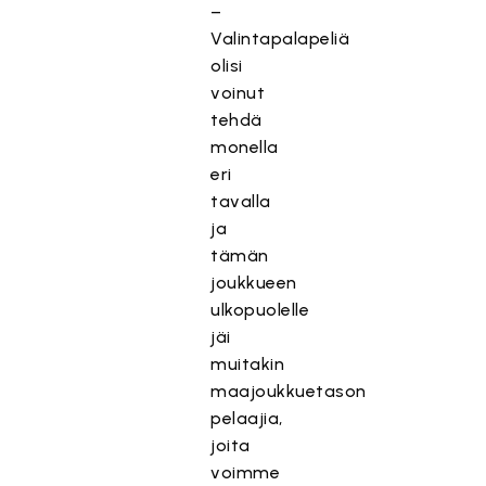
–
Valintapalapeliä
olisi
voinut
tehdä
monella
eri
tavalla
ja
tämän
joukkueen
ulkopuolelle
jäi
muitakin
maajoukkuetason
pelaajia,
joita
voimme