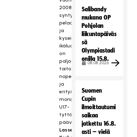
2008
Salibandy
syntyneistä
mukana OP
pelaajista
Pohjolan
ja
liikuntapäiväs
kyseisessä
sä
ikäluokassa
Olympiastadi
on
onilla 15.8.
paljon
08.08.2026
taitoa,
nopeutta
ja
Suomen
erityisesti
Cupin
monipuolisuutta,
ilmoittautumi
U17-
tyttöjen
saikaa
päävalmentaja
jatkettu 16.8.
Lasse
asti – vielä