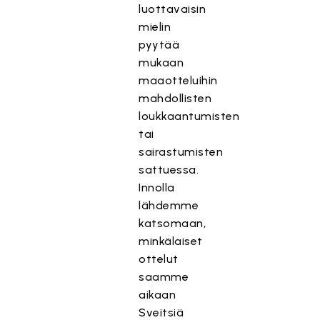
luottavaisin
mielin
pyytää
mukaan
maaotteluihin
mahdollisten
loukkaantumisten
tai
sairastumisten
sattuessa.
Innolla
lähdemme
katsomaan,
minkälaiset
ottelut
saamme
aikaan
Sveitsiä