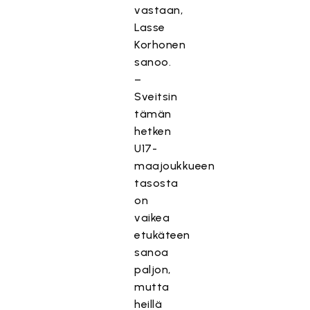
vastaan,
Lasse
Korhonen
sanoo.
–
Sveitsin
tämän
hetken
U17-
maajoukkueen
tasosta
on
vaikea
etukäteen
sanoa
paljon,
mutta
heillä