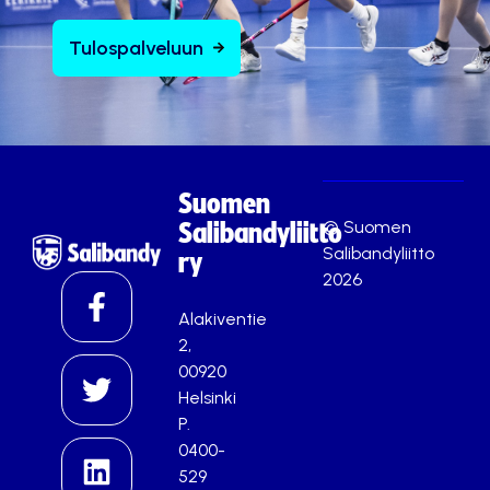
Tulospalveluun
Suomen
© Suomen
Salibandyliitto
Salibandyliitto
ry
2026
Alakiventie
2,
00920
Helsinki
P.
0400-
529