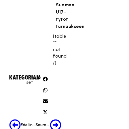
Suomen
U17-
tytöt
turnaukseen
:
[table
“”
not
found
/]
Uuti
KATEGORIA:
JAA:
set
Edellinen
Seuraava