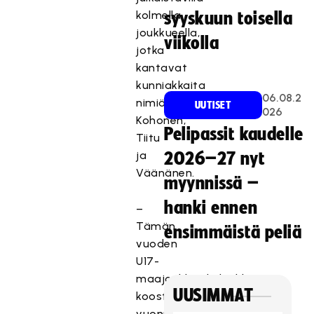
kolmella
syyskuun toisella
joukkueella,
viikolla
jotka
kantavat
kunniakkaita
06.08.2
nimiä
UUTISET
026
Kohonen,
Pelipassit kaudelle
Tiitu
ja
2026–27 nyt
Väänänen.
myynnissä –
hanki ennen
–
Tämän
ensimmäistä peliä
vuoden
U17-
maajoukkueikäluokka
UUSIMMAT
koostuu
vuonna