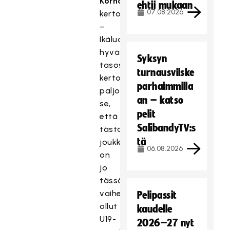
Korhonen
ehtii mukaan
07.08.2026
kertoo.
–
Ikäluokan
hyvästä
Syksyn
tasosta
turnausvilske
kertoo
parhaimmilla
paljon
an – katso
se,
pelit
että
SalibandyTV:s
tästä
tä
joukkueesta
06.08.2026
on
jo
tässä
vaiheessa
Pelipassit
ollut
kaudelle
U19-
2026–27 nyt