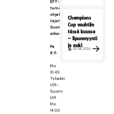
EFT-
turnauksen
ohjelma
Champions
(
ajat
Cup vauhtiin
Suomen
tässä kuussa
aikaa
):
– lipunmyynti
jo auki
Pe
02.08.2026
8.11.
Klo
10.45
Tshekki
U19–
Suomi
U19
Klo
14.00