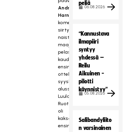
päävalmentajan
peliä
06.08.2026
Andreas
Harneskin
komentoon
siirtynyt
“Kannustava
naisten
ilmapiiri
maajoukkueemme
syntyy
pelasi
yhdessä –
kauden
Reilu
ensimmäiset
Aikuinen -
ottelunsa
pilotti
syyskuun
alussa
käynnistyy”
05.08.2026
Luulajassa.
Ruotsi
oli
kaksoismaaottelun
Salibandyliito
ensimmäisessä
n varsinainen