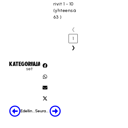
rivit 1 - 10
(yhteensä
63 )
❮
1
❯
Uuti
KATEGORIA:
JAA:
set
Edellinen
Seuraava