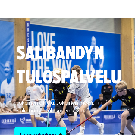
SALIBANDYN
TULOSPALVELU
Jokainen ottelu. Jokainen maali.
Salibandyn tulospalvelussa.
Tulospalveluun