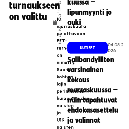
kuussa –
0
turnaukseen
8.
.1
lipunmyynti jo
–
on valittu
0
10.
auki
.
marraskuuta
2
pelattavaan
0
EFT-
2
04.08.2
turnaukseen
UUTISET
4
026
on
Salibandyliiton
nimetty.
varsinainen
Suomi
kohtaa
kokous
lajin
marraskuussa –
perinteisten
huippumaiden
näin tapahtuvat
naisten
ehdokasasettelu
ja
ja valinnat
U19-
naisten