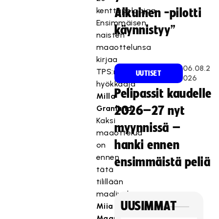
kenttäpelaajaa.
Aikuinen -pilotti
Ensimmäisen
käynnistyy”
naisten
maaottelunsa
kirjaa
06.08.2
TPS:n
UUTISET
026
hyökkääjä
Pelipassit kaudelle
Milla
Granlund
.
2026–27 nyt
Kaksi
myynnissä –
maaottelua
hanki ennen
on
ennen
ensimmäistä peliä
tätä
tilillään
maalivahti
UUSIMMAT
Miia
Maarasella