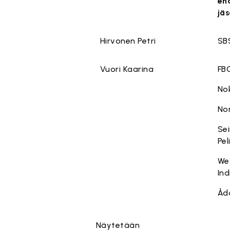
eh
jä
Hirvonen Petri
SB
Vuori Kaarina
FB
No
No
Se
Pel
We
Ind
Åda
Näytetään