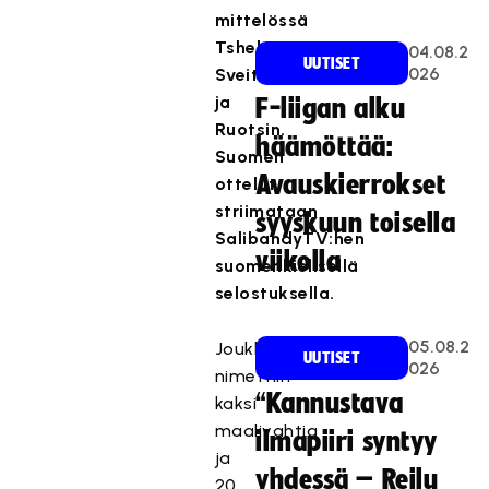
mittelössä
Tshekin,
04.08.2
UUTISET
026
Sveitsin
ja
F-liigan alku
Ruotsin.
häämöttää:
Suomen
Avauskierrokset
ottelut
striimataan
syyskuun toisella
SalibandyTV:hen
viikolla
suomenkielisellä
selostuksella.
05.08.2
Joukkueeseen
UUTISET
026
nimettiin
“Kannustava
kaksi
maalivahtia
ilmapiiri syntyy
ja
yhdessä – Reilu
20