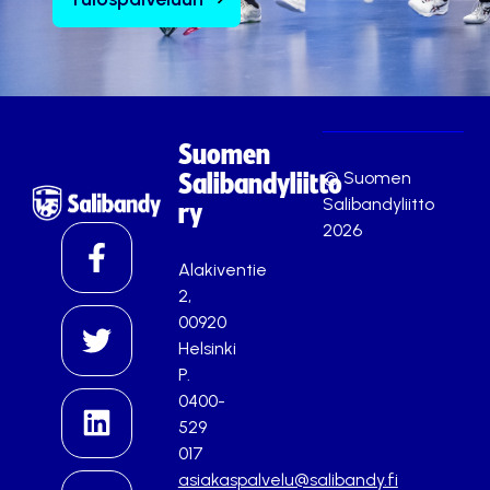
Suomen
© Suomen
Salibandyliitto
Salibandyliitto
ry
2026
Alakiventie
2,
00920
Helsinki
P.
0400-
529
017
asiakaspalvelu@salibandy.fi