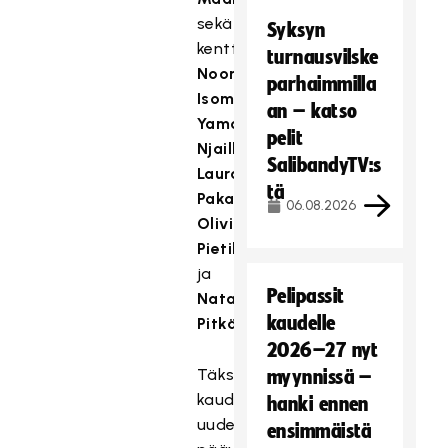
sekä
Syksyn
kenttäpelaajista
turnausvilske
Noora
parhaimmilla
Isomäellä
,
an – katso
Yamou
pelit
Njailla
,
SalibandyTV:s
Laura
tä
Pakarisella
,
06.08.2026
Olivia
Pietilällä
ja
Pelipassit
Natalia
kaudelle
Pitkäkankaalla
.
2026–27 nyt
Täksi
myynnissä –
kaudeksi
hanki ennen
uuden
ensimmäistä