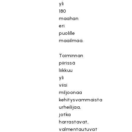
yli
180
maahan
eri
puolille
maailmaa.
Toiminnan
piirissä
liikkuu
yli
viisi
miljoonaa
kehitysvammaista
urheilijaa,
jotka
harrastavat,
valmentautuvat