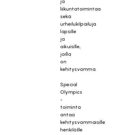
ja
liikuntatoimintaa
sekä
urheilukilpailuja
lapsille
ja
aikuisille,
joilla
on
kehitysvamma.
Special
Olympics
-
toiminta
antaa
kehitysvammaisille
henkilöille