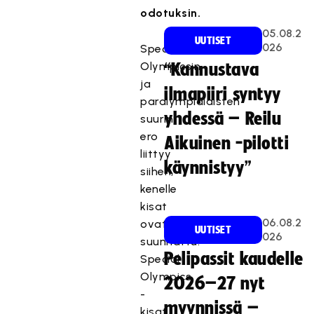
odotuksin.
05.08.2
UUTISET
026
Special
Olympicsin
“Kannustava
ja
ilmapiiri syntyy
paralympialaisten
yhdessä – Reilu
suurin
ero
Aikuinen -pilotti
liittyy
käynnistyy”
siihen,
kenelle
kisat
06.08.2
ovat
UUTISET
026
suunnattu.
Pelipassit kaudelle
Special
Olympics
2026–27 nyt
-
myynnissä –
kisat