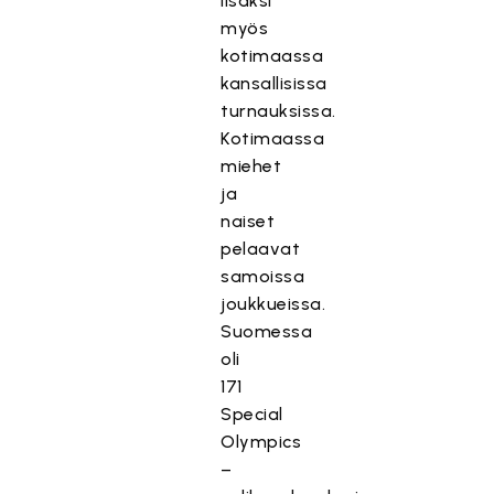
lisäksi
myös
kotimaassa
kansallisissa
turnauksissa.
Kotimaassa
miehet
ja
naiset
pelaavat
samoissa
joukkueissa.
Suomessa
oli
171
Special
Olympics
–