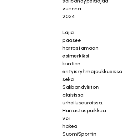
salibandypelaajaa
vuonna
2024.
Lajia
pääsee
harrastamaan
esimerkiksi
kuntien
erityisryhmäjoukkueissa
sekä
Salibandyliiton
alaisissa
urheiluseuroissa.
Harrastuspaikkaa
voi
hakea
SuomiSportin