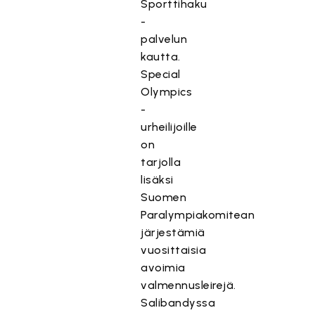
Sporttihaku
-
palvelun
kautta.
Special
Olympics
-
urheilijoille
on
tarjolla
lisäksi
Suomen
Paralympiakomitean
järjestämiä
vuosittaisia
avoimia
valmennusleirejä.
Salibandyssa