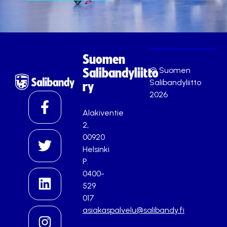
Suomen
© Suomen
Salibandyliitto
Salibandyliitto
ry
2026
Alakiventie
2,
00920
Helsinki
P.
0400-
529
017
asiakaspalvelu@salibandy.fi