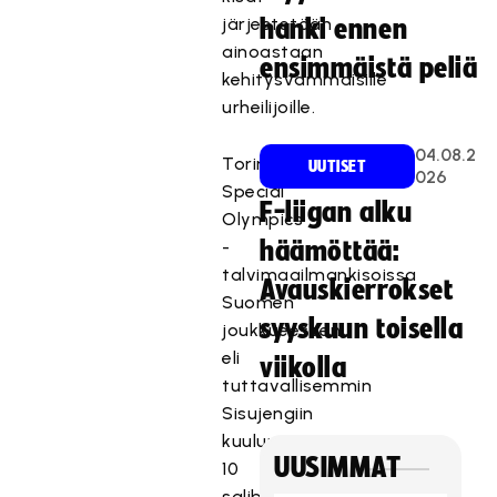
järjestetään
hanki ennen
ainoastaan
ensimmäistä peliä
kehitysvammaisille
urheilijoille.
04.08.2
Torinon
UUTISET
026
Special
F-liigan alku
Olympics
-
häämöttää:
talvimaailmankisoissa
Avauskierrokset
Suomen
syyskuun toisella
joukkueeseen
eli
viikolla
tuttavallisemmin
Sisujengiin
kuuluu
UUSIMMAT
10
salibandypelaajaa.