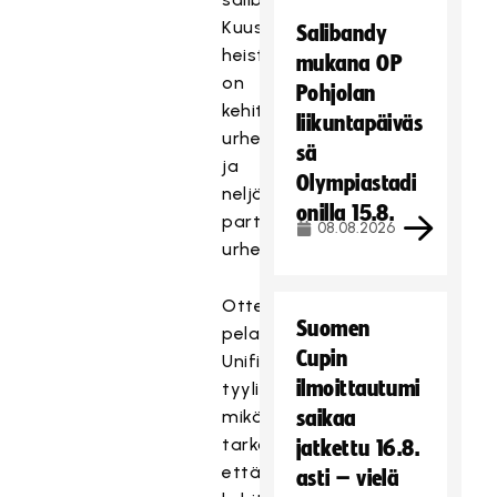
Kuusi
Salibandy
heistä
mukana OP
on
Pohjolan
kehitysvammaisia
liikuntapäiväs
urheilijoita
sä
ja
Olympiastadi
neljä
onilla 15.8.
partner-
08.08.2026
urheilijoita.
Ottelut
Suomen
pelataan
Cupin
Unified-
ilmoittautumi
tyylillä,
mikä
saikaa
tarkoittaa,
jatkettu 16.8.
että
asti – vielä