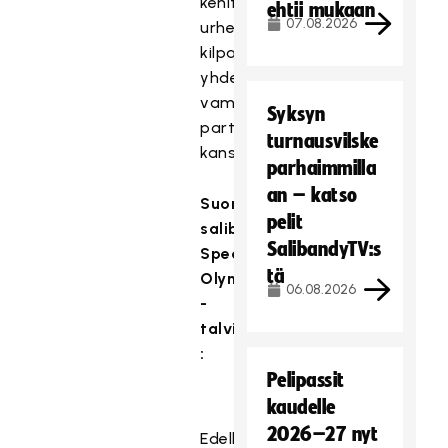
kehitysvammaiset
ehtii mukaan
07.08.2026
urheilijat
kilpailevat
yhdessä
vammattomien
Syksyn
partneripelaajien
turnausvilske
kanssa.
parhaimmilla
an – katso
Suomen
pelit
salibandyjoukkue
SalibandyTV:s
Special
tä
Olympics
06.08.2026
-
talvimaailmankisoissa
:
Pelipassit
kaudelle
2026–27 nyt
Edellisissä