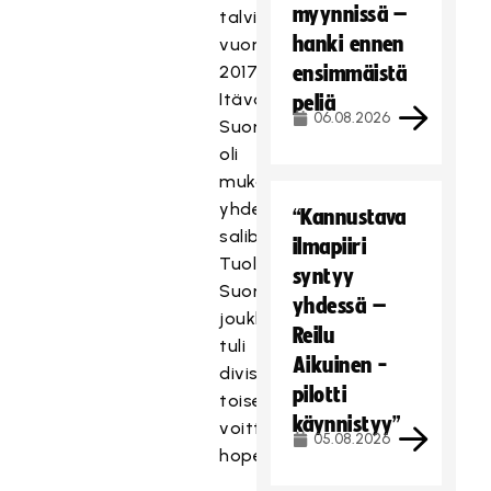
myynnissä –
talvimaailmankisoissa
hanki ennen
vuonna
2017
ensimmäistä
Itävallassa
peliä
06.08.2026
Suomella
oli
mukana
yhdeksän
“Kannustava
salibandypelaajaa.
ilmapiiri
Tuolloin
syntyy
Suomen
yhdessä –
joukkue
Reilu
tuli
Aikuinen -
divisioonassaan
pilotti
toiseksi
käynnistyy”
voittaen
05.08.2026
hopeaa.