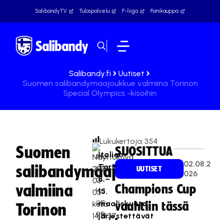
SalibandyTV
Tulospalvelu
F-liiga
Fanikauppa
Salibandy.fi
Uutiset
Suomen salibandymaajoukkue valmiina Torinon
Special Olympics -kisoihin
Lukukertoja:
354
Suomen
SUOSITTUA
Italian
Ma
02.08.2
Torinossa
salibandymaajoukkue
rkk
UUTISET
026
u
8.–
valmiina
Champions Cup
Hu
15.
op
maaliskuuta
vauhtiin tässä
Torinon
on
järjestettävät