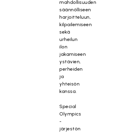
mahdollisuuden
säännölliseen
harjoitteluun,
kilpailemiseen
sekä
urheilun
ilon
jakamiseen
ystävien,
perheiden
ja
yhteisön
kanssa.
Special
Olympics
-
järjestön