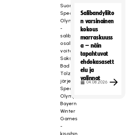
Suomen
Salibandyliito
Special
Olympics
n varsinainen
-
kokous
salibandyjoukkue
marraskuuss
osallistui
a – näin
voitokkaasti
tapahtuvat
Saksan
ehdokasasett
Bad
elu ja
Tölzissä
valinnat
järjestettyihin
04.08.2026
Special
Olympics
Bayern
Winter
Games
-
kisoihin