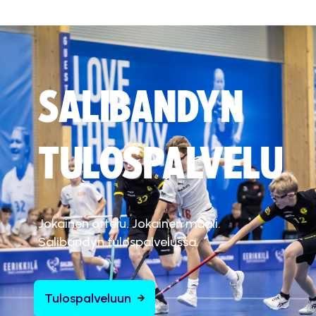
SALIBANDYN
TULOSPALVELU
Jokainen ottelu. Jokainen maali.
Salibandyn tulospalvelussa.
Tulospalveluun