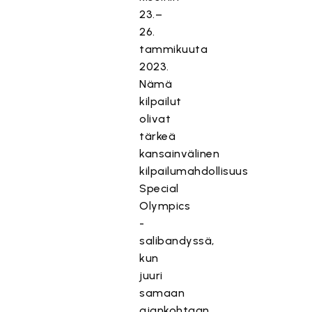
23.–
26.
tammikuuta
2023.
Nämä
kilpailut
olivat
tärkeä
kansainvälinen
kilpailumahdollisuus
Special
Olympics
-
salibandyssä,
kun
juuri
samaan
ajankohtaan