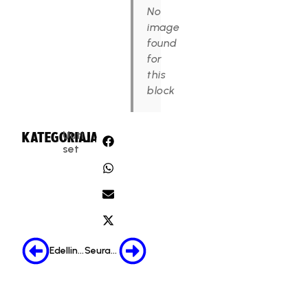
No
image
found
for
this
block
Uuti
KATEGORIA:
JAA:
set
Edellinen
Seuraava