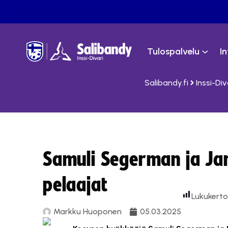
Tulospalvelu
I
Salibandy.fi
Inssi-Div
Samuli Segerman ja Jan
pelaajat
Lukukerto
Markku Huoponen
05.03.2025