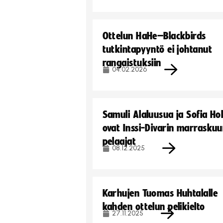
Ottelun HaHe–Blackbirds
tutkintapyyntö ei johtanut
rangaistuksiin
04.02.2026
Samuli Alaluusua ja Sofia Ho
ovat Inssi-Divarin marrasku
pelaajat
08.12.2025
Karhujen Tuomas Huhtalalle
kahden ottelun pelikielto
27.11.2025