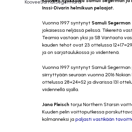
Kooveen hyökkääjä Samuli Segerman ja N
Inssi-Divarin helmikuun pelaajat.
Vuonna 1997 syntynyt
Samuli Segerman
jokaisessa neljässä pelissä. Tiikereitä v
Teamia vastaan yksi ja SB Vantaata vas
kauden tehot ovat 23 ottelussa 12+17=29.
ja on sarjataulukossa jo viidentenä.
Vuonna 1997 syntynyt Samuli Segerman
siirryttyään seuraan vuonna 2016 Nokian 
ottelussa 28+24=52 ja divarissa 131 otte
viidennellä sijalla.
Jana Pleisch
torjui Northern Starsin voit
Kuuden pelin voittoputkessa porskuttav
kolmanneksi ja
paljasti vastikään tavoit