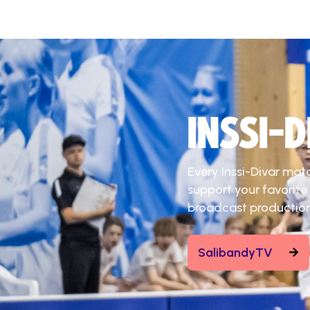
INSSI-
Every Inssi-Divar mat
support your favorite
broadcast production
SalibandyTV