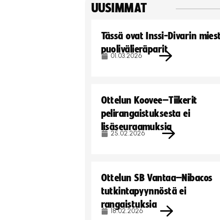
UUSIMMAT
Tässä ovat Inssi-Divarin mies
puolivälieräparit
01.03.2026
Ottelun Koovee–Tiikerit
pelirangaistuksesta ei
lisäseuraamuksia
25.02.2026
Ottelun SB Vantaa–Nibacos
tutkintapyynnöstä ei
rangaistuksia
18.02.2026