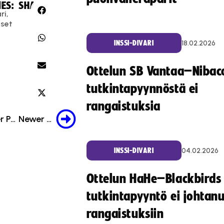
i-
ES:
SHARE:
ri
,
iset
18.02.2026
INSSI-DIVARI
Ottelun SB Vantaa–Nibac
tutkintapyynnöstä ei
rangaistuksia
Older Post
Newer Post
04.02.2026
INSSI-DIVARI
Ottelun HaHe–Blackbirds
tutkintapyyntö ei johtan
rangaistuksiin