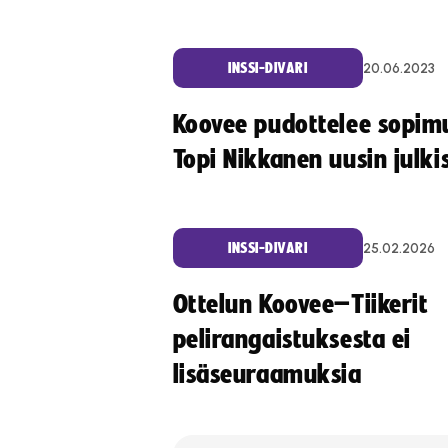
20.06.2023
INSSI-DIVARI
Koovee pudottelee sopim
Topi Nikkanen uusin julki
25.02.2026
INSSI-DIVARI
Ottelun Koovee–Tiikerit
pelirangaistuksesta ei
lisäseuraamuksia