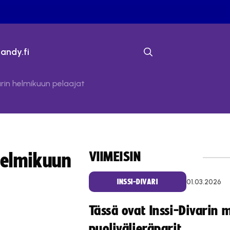
bandy.fi
rin helmikuun pelaajat
VIIMEISIN
helmikuun
01.03.2026
INSSI-DIVARI
Tässä ovat Inssi-Divarin 
puolivälieräparit