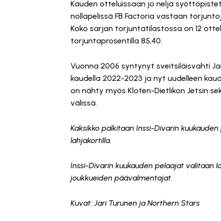
Kauden otteluissaan jo neljä syöttöpistett
nollapelissä FB Factoria vastaan torjuntoj
Koko sarjan torjuntatilastossa on 12 ottel
torjuntaprosentilla 85,40.
Vuonna 2006 syntynyt sveitsiläisvahti Ja
kaudella 2022-2023 ja nyt uudelleen kaud
on nähty myös Kloten-Dietlikon Jetsin s
välissä.
Kaksikko palkitaan Inssi-Divarin kuukauden
lahjakortilla.
Inssi-Divarin kuukauden pelaajat valitaan l
joukkueiden päävalmentajat.
Kuvat: Jari Turunen ja Northern Stars