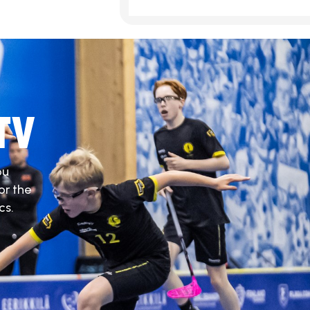
TV
ou
or the
cs.