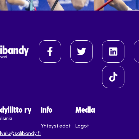
yliitto ry
Info
Media
lsinki
Yhteystiedot
Logot
lvelu@salibandy.fi