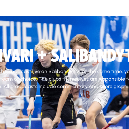
DIVARI + SALIBANDY
ch, broadcast live on SalibandyTV. At the same time, y
 team of choice. The clubs themselves are responsible f
. All broadcasts include commentary and score graphi