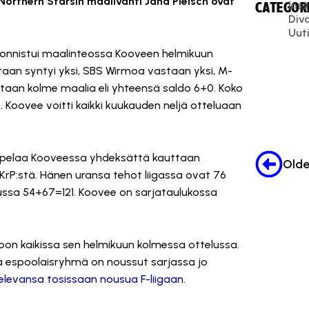
orthern Starsin maalivahti Jana Pleisch ovat
Inss
CATEGORI
Diva
Uut
onnistui maalinteossa Kooveen helmikuun
astaan syntyi yksi, SBS Wirmoa vastaan yksi, M-
taan kolme maalia eli yhteensä saldo 6+0. Koko
 Koovee voitti kaikki kuukauden neljä otteluaan
 pelaa Kooveessa yhdeksättä kauttaan
KrP:stä. Hänen uransa tehot liigassa ovat 76
lussa 54+67=121. Koovee on sarjataulukossa
toon kaikissa sen helmikuun kolmessa ottelussa.
a espoolaisryhmä on noussut sarjassa jo
televansa tosissaan nousua F-liigaan
.