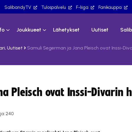
SalibandyTV
Tulospalvelu
F-liiga
Fanikauppa
nfo
Joukkueet
Lähetykset
Uutiset
Sali
ari
,
Uutiset
Samuli Segerman ja Jana Pleisch ovat Inssi-Diva
a Pleisch ovat Inssi-Divarin 
ja:
240