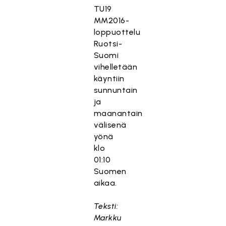
TU19
MM2016-
loppuottelu
Ruotsi-
Suomi
vihelletään
käyntiin
sunnuntain
ja
maanantain
välisenä
yönä
klo
01:10
Suomen
aikaa.
Teksti:
Markku