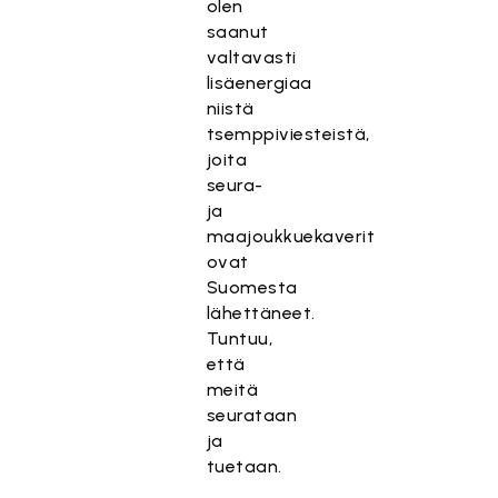
olen
saanut
valtavasti
lisäenergiaa
niistä
tsemppiviesteistä,
joita
seura-
ja
maajoukkuekaverit
ovat
Suomesta
lähettäneet.
Tuntuu,
että
meitä
seurataan
ja
tuetaan.