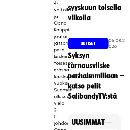
4-
syyskuun toisella
voitolla
ja
viikolla
Oona
Kauppi
joutui
06.08.2
jättämään
UUTISET
026
pelin
Syksyn
kesken
toisessa
turnausvilske
erässä
parhaimmillaan –
loukkaantumisen
vuoksi
katso pelit
Suomen
SalibandyTV:stä
ollessa
vielä
2-
1-
UUSIMMAT
johdossa.
Oona