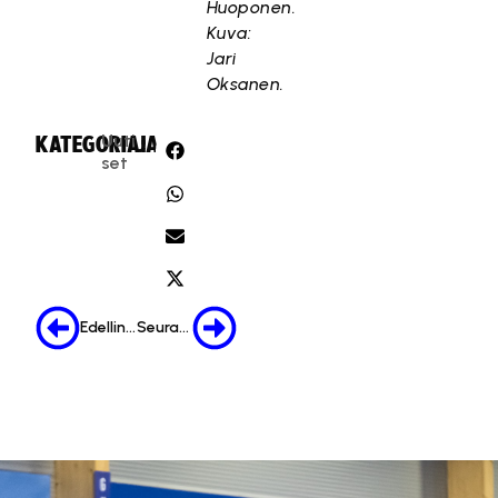
Huoponen.
Kuva:
Jari
Oksanen.
Uuti
KATEGORIA:
JAA:
set
Edellinen
Seuraava