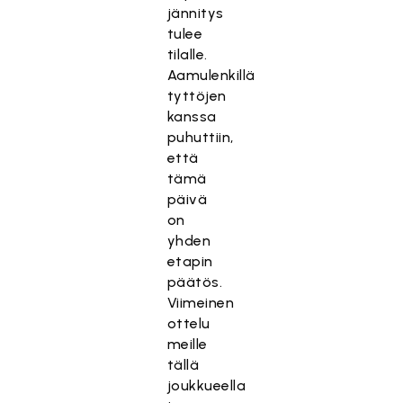
jännitys
tulee
tilalle.
Aamulenkillä
tyttöjen
kanssa
puhuttiin,
että
tämä
päivä
on
yhden
etapin
päätös.
Viimeinen
ottelu
meille
tällä
joukkueella