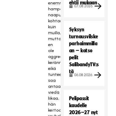
ehtii mukaan
enemmän
07.08.2026
hampaankolossa
naapuria
kohtaan
kuin
Syksyn
muilla,
turnausvilske
mutta
parhaimmilla
en
an – katso
ole
aggressiivisuutta
pelit
kerännyt,
SalibandyTV:s
eikä
tä
tunteen
06.08.2026
saa
antaa
viedä
Pelipassit
liikaa,
hän
kaudelle
kertoo
2026–27 nyt