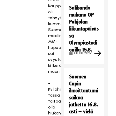
Kauppi
Salibandy
oli
mukana OP
tehnyt
Pohjolan
kummankin
liikuntapäiväs
Suomen
sä
maalin.
MM-
Olympiastadi
hopea
onilla 15.8.
sai
08.08.2026
syystäkin
kitkerän
maun.
Suomen
-
Cupin
Kyllähän
ilmoittautumi
tässä
saikaa
taitaa
jatkettu 16.8.
olla
asti – vielä
hiukan