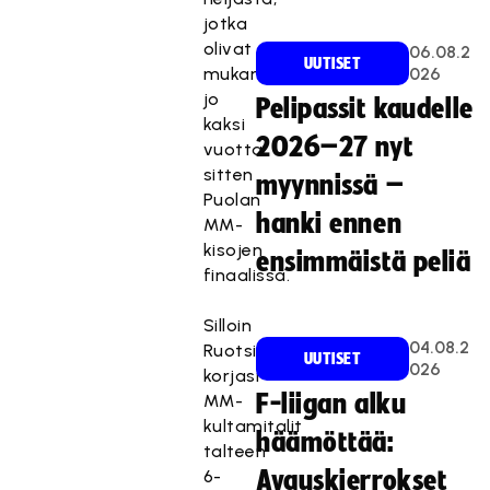
jotka
olivat
06.08.2
UUTISET
mukana
026
jo
Pelipassit kaudelle
kaksi
2026–27 nyt
vuotta
sitten
myynnissä –
Puolan
hanki ennen
MM-
kisojen
ensimmäistä peliä
finaalissa.
Silloin
04.08.2
Ruotsi
UUTISET
026
korjasi
F-liigan alku
MM-
kultamitalit
häämöttää:
talteen
6-
Avauskierrokset