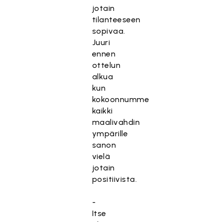
jotain
tilanteeseen
sopivaa.
Juuri
ennen
ottelun
alkua
kun
kokoonnumme
kaikki
maalivahdin
ympärille
sanon
vielä
jotain
positiivista.
-
Itse