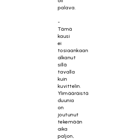
oli
palava.
-
Tämä
kausi
ei
tosiaankaan
alkanut
sillä
tavalla
kuin
kuvittelin.
Ylimääräistä
duunia
on
joutunut
tekemään
aika
paljon,