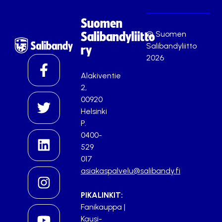
Suomen
© Suomen
Salibandyliitto
Salibandyliitto
ry
2026
Alakiventie
2,
00920
Helsinki
P.
0400-
529
017
asiakaspalvelu@salibandy.fi
PIKALINKIT:
Fanikauppa
|
Kausi-