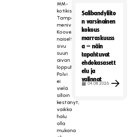
MM-
kotikisat
Salibandyliito
Tampereella
n varsinainen
menivät
kokous
Kooveen
marraskuuss
naiselta
a – näin
sivu
suun
tapahtuvat
aivan
ehdokasasett
loppuhetkillä.
elu ja
Polvi
valinnat
ei
04.08.2026
vielä
silloin
kestänyt,
vaikka
halu
olla
mukana