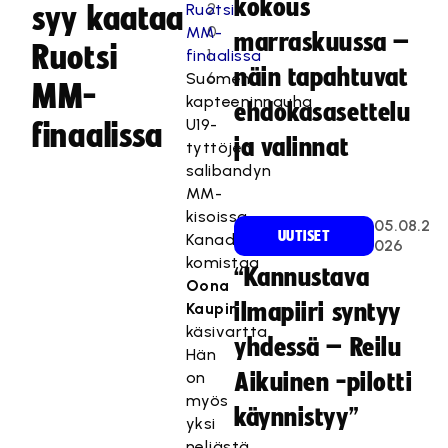
kokous
2
syy kaataa
0
marraskuussa –
Ruotsi
1
näin tapahtuvat
6
Suomen
MM-
kapteeninnauha
ehdokasasettelu
U19-
finaalissa
ja valinnat
tyttöjen
salibandyn
MM-
kisoissa
05.08.2
UUTISET
Kanadassa
026
komistaa
“Kannustava
Oona
Kaupin
ilmapiiri syntyy
käsivartta.
yhdessä – Reilu
Hän
on
Aikuinen -pilotti
myös
käynnistyy”
yksi
neljästä,