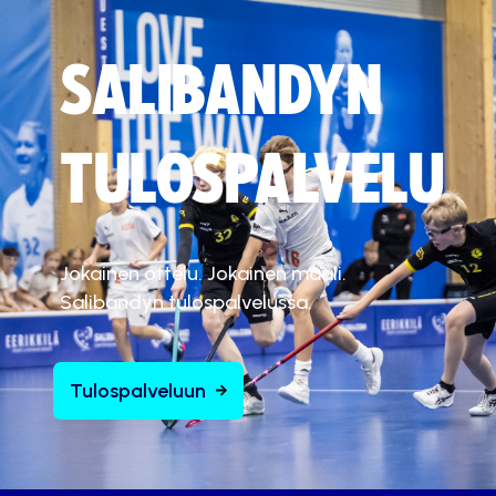
SALIBANDYN
TULOSPALVELU
Jokainen ottelu. Jokainen maali.
Salibandyn tulospalvelussa.
Tulospalveluun