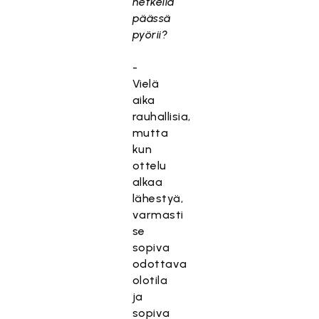
hetkellä
päässä
pyörii?
-
Vielä
aika
rauhallisia,
mutta
kun
ottelu
alkaa
lähestyä,
varmasti
se
sopiva
odottava
olotila
ja
sopiva