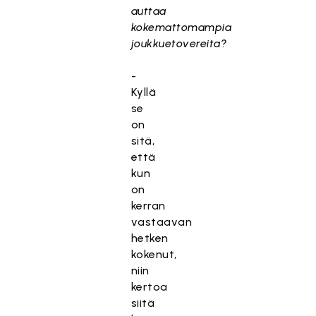
auttaa
kokemattomampia
joukkuetovereita?
-
Kyllä
se
on
sitä,
että
kun
on
kerran
vastaavan
hetken
kokenut,
niin
kertoa
siitä