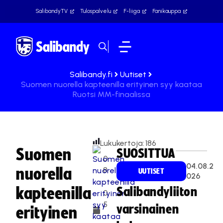
SalibandyTV
Tulospalvelu
F-liiga
Fanikauppa
Salibandy.fi
Uutiset
Suomen nuorella kapteenilla erityinen syy kaataa
Ruotsi MM-finaalissa
Lukukertoja:
186
Suomen
SUOSITTUA
0
04.08.2
nuorella
8
UUTISET
026
.
kapteenilla
Salibandyliiton
0
5
varsinainen
erityinen
.