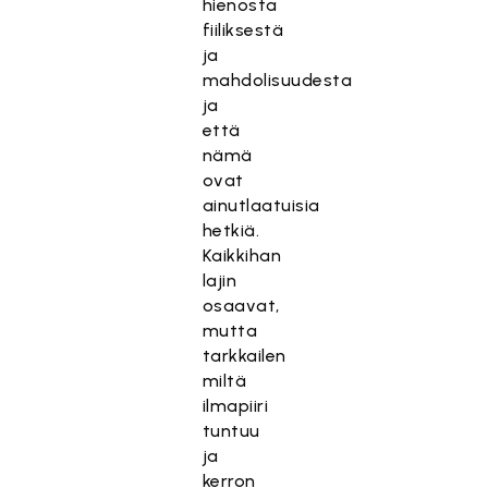
hienosta
fiiliksestä
ja
mahdolisuudesta
ja
että
nämä
ovat
ainutlaatuisia
hetkiä.
Kaikkihan
lajin
osaavat,
mutta
tarkkailen
miltä
ilmapiiri
tuntuu
ja
kerron