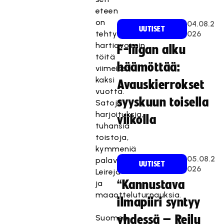
eteen
on
04.08.2
UUTISET
tehty
026
hartiavoimin
F-liigan alku
töitä
häämöttää:
viimeiset
kaksi
Avauskierrokset
vuotta.
syyskuun toisella
Satoja
harjoituksia,
viikolla
tuhansia
toistoja,
kymmeniä
05.08.2
palavereita.
UUTISET
026
Leirejä
“Kannustava
ja
maaotteluturnauksia.
ilmapiiri syntyy
Suomen
yhdessä – Reilu