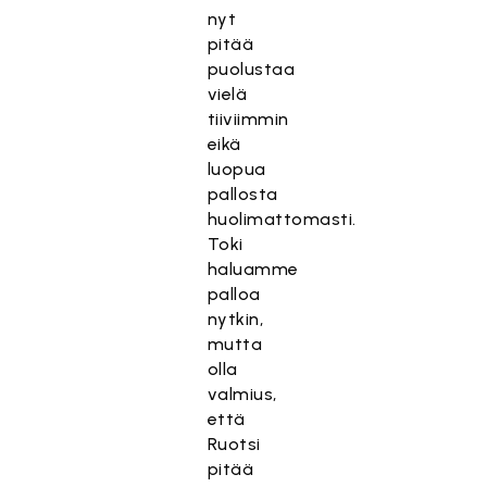
nyt
pitää
puolustaa
vielä
tiiviimmin
eikä
luopua
pallosta
huolimattomasti.
Toki
haluamme
palloa
nytkin,
mutta
olla
valmius,
että
Ruotsi
pitää