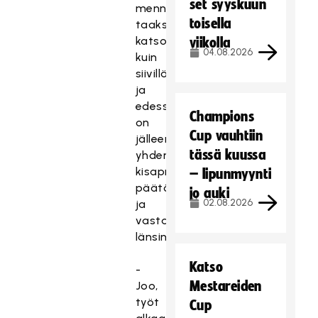
set syyskuun
mennyt,
toisella
taaksepäin
katsottuna
viikolla
04.08.2026
kuin
siivillä
ja
edessä
Champions
on
Cup vauhtiin
jälleen
tässä kuussa
yhden
kisaprojektin
– lipunmyynti
päätös
jo auki
02.08.2026
ja
vastassa
länsinaapuri.
Katso
-
Mestareiden
Joo,
työt
Cup