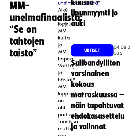
kuussa –
2
MM-
0
Alku
lipunmyynti jo
unelmafinaalista:
1
ja
auki
6
loppu.
“Se on
MM-
kulta
tahtojen
ja
04.08.2
taisto”
UUTISET
MM-
026
hopea.
Salibandyliiton
Voittaja
varsinainen
ja
häviäjä.
kokous
MM-
loppuottelu
marraskuussa –
on
näin tapahtuvat
ohi
parissa
ehdokasasettelu
tunnissa,
ja valinnat
mutta
sen