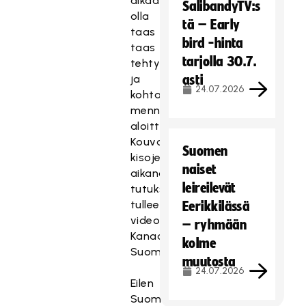
alkaa
SalibandyTV:s
olla
tä – Early
taas
bird -hinta
taas
tarjolla 30.7.
tehty
ja
asti
24.07.2026
kohta
mennään,
aloittaa
Kouvalainen
Suomen
kisojen
naiset
aikana
leireilevät
tutuksi
tulleen
Eerikkilässä
videopuhelun
– ryhmään
Kanadasta
kolme
Suomeen.
muutosta
24.07.2026
Eilen
Suomelle