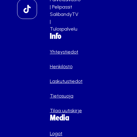
|
Pelipassit
SalibandyTV
|
Tulospalvelu
Info
Yhteystiedot
Henkilöstö
Laskutustiedot
Tietosuoja
Tilaa uutiskirje
Media
Logot