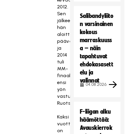
2012.
Sen
Salibandyliito
jälkeen
n varsinainen
hän
kokous
aloitti
marraskuuss
päävalmentajana
a – näin
ja
2014
tapahtuvat
tuli
ehdokasasett
MM-
elu ja
finaalitappio
valinnat
ensi
04.08.2026
yön
vastustajalle
Ruotsille.
F-liigan alku
Kaksi
häämöttää:
vuotta
Avauskierrok
on