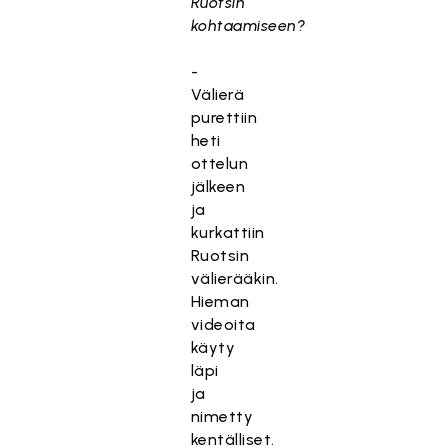
Ruotsin
kohtaamiseen?
-
Välierä
purettiin
heti
ottelun
jälkeen
ja
kurkattiin
Ruotsin
välierääkin.
Hieman
videoita
käyty
läpi
ja
nimetty
kentälliset.