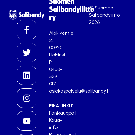
Suomen
© Suomen
Salibandyliitto
Salibandyliitto
ry
2026
Alakiventie
2,
00920
Helsinki
P.
0400-
529
017
asiakaspalvelu@salibandy.fi
PIKALINKIT:
Fanikauppa
|
Kausi-
info
Palvelusivusto