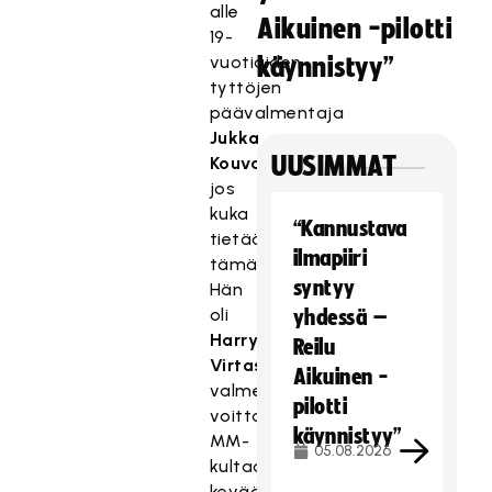
alle
Aikuinen -pilotti
19-
vuotiaiden
käynnistyy”
tyttöjen
päävalmentaja
Jukka
UUSIMMAT
Kouvalainen
,
jos
kuka
“Kannustava
tietää
ilmapiiri
tämän.
syntyy
Hän
oli
yhdessä –
Harry
Reilu
Virtasen
Aikuinen -
valmennustiimissä
pilotti
voittamassa
käynnistyy”
MM-
05.08.2026
kultaa
keväällä