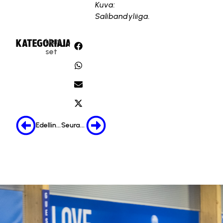
Kuva:
Salibandyliiga.
Uuti
KATEGORIA:
JAA:
set
Edellinen
Seuraava