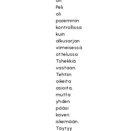
on.
Peli
oli
paremmin
kontrollissa
kuin
alkusarjan
viimeisessä
ottelussa
Tshekkiä
vastaan.
Tehtiin
oikeita
asioita,
mutta
yhden
pääsi
kaveri
iskemään.
Täytyy