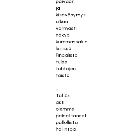
päivään
ja
kisaväsymys
alkaa
varmasti
näkyä
kummassakin
leirissä.
Finaalista
tulee
tahtojen
taisto.
-
Tähän
asti
olemme
painottaneet
pallollista
hallintaa,