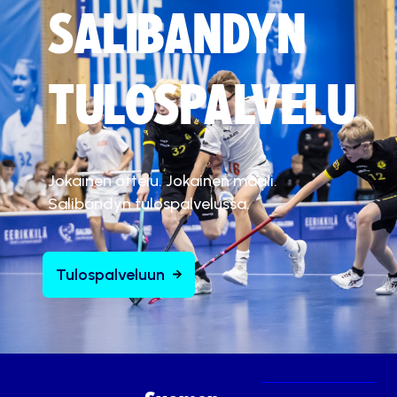
SALIBANDYN
TULOSPALVELU
Jokainen ottelu. Jokainen maali.
Salibandyn tulospalvelussa.
Tulospalveluun