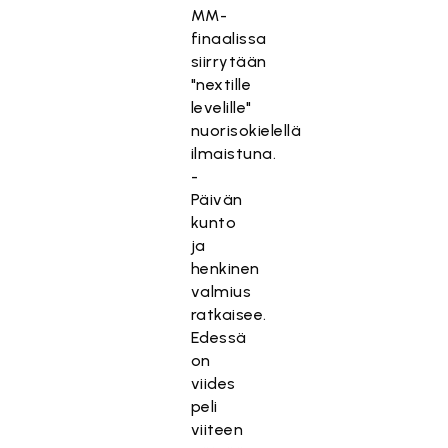
MM-
finaalissa
siirrytään
"nextille
levelille"
nuorisokielellä
ilmaistuna.
-
Päivän
kunto
ja
henkinen
valmius
ratkaisee.
Edessä
on
viides
peli
viiteen