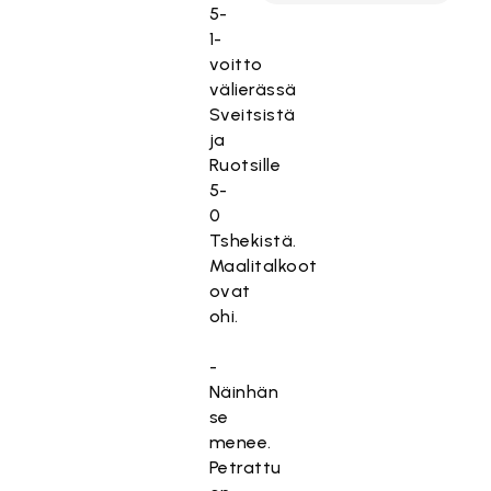
5-
1-
voitto
välierässä
Sveitsistä
ja
Ruotsille
5-
0
Tshekistä.
Maalitalkoot
ovat
ohi.
-
Näinhän
se
menee.
Petrattu