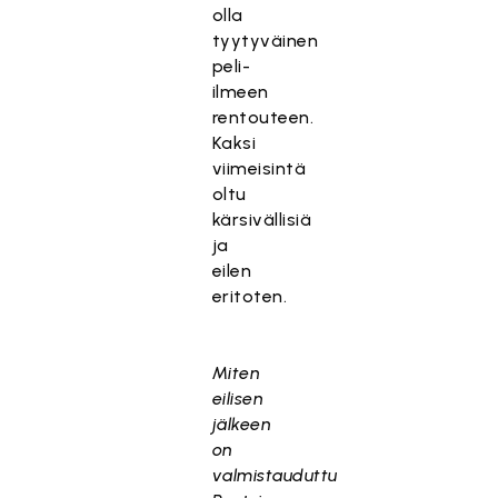
olla
tyytyväinen
peli-
ilmeen
rentouteen.
Kaksi
viimeisintä
oltu
kärsivällisiä
ja
eilen
eritoten.
Miten
eilisen
jälkeen
on
valmistauduttu