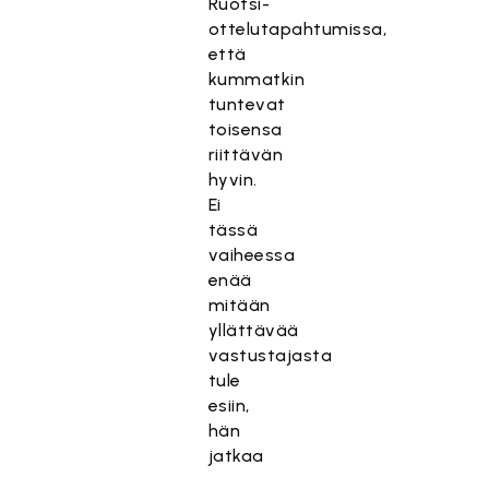
Ruotsi-
ottelutapahtumissa,
että
kummatkin
tuntevat
toisensa
riittävän
hyvin.
Ei
tässä
vaiheessa
enää
mitään
yllättävää
vastustajasta
tule
esiin,
hän
jatkaa