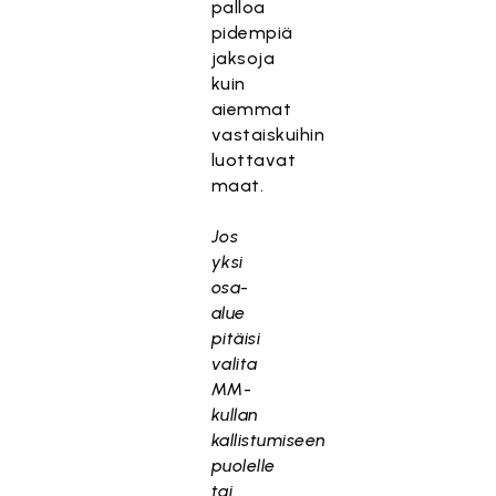
palloa
pidempiä
jaksoja
kuin
aiemmat
vastaiskuihin
luottavat
maat.
Jos
yksi
osa-
alue
pitäisi
valita
MM-
kullan
kallistumiseen
puolelle
tai