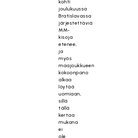
kohti
joulukuussa
Bratislavassa
järjestettäviä
MM-
kisoja
etenee,
ja
myös
maajoukkueen
kokoonpano
alkaa
löytää
uomiaan,
sillä
tällä
kertaa
mukana
ei
ole