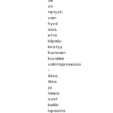
Se
on
tietysti
vain
hyvä
asia,
että
kilpailu
kiristyy,
Kurronen
kuvailee
valintaprosessia.
-
Alisa,
Mira
ja
Veera
ovat
kaikki
lupaavia