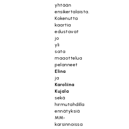
yhtään
ensikertalaista.
Kokenutta
kaartia
edustavat
jo
yli
sata
maaottelua
pelanneet
Elina
ja
Karoliina
Kujala
sekä
hirmutahdilla
ennätyksiä
MM-
karsinnoissa