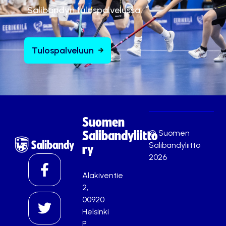
Salibandyn tulospalvelussa.
Tulospalveluun
Suomen
© Suomen
Salibandyliitto
Salibandyliitto
ry
2026
Alakiventie
2,
00920
Helsinki
P.