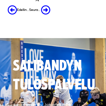
Edellinen
Seuraava
SALIBANDYN
TULOSPALVELU
Jokainen ottelu. Jokainen maali.