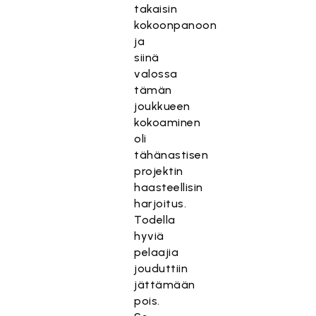
takaisin
kokoonpanoon
ja
siinä
valossa
tämän
joukkueen
kokoaminen
oli
tähänastisen
projektin
haasteellisin
harjoitus.
Todella
hyviä
pelaajia
jouduttiin
jättämään
pois.