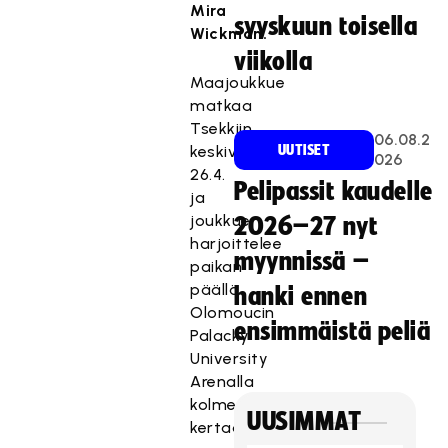
Mira
syyskuun toisella
Wickman.
viikolla
Maajoukkue
matkaa
Tsekkiin
06.08.2
keskiviikkona
UUTISET
026
26.4.
Pelipassit kaudelle
ja
joukkue
2026–27 nyt
harjoittelee
myynnissä –
paikan
päällä
hanki ennen
Olomoucin
ensimmäistä peliä
Palacky
University
Arenalla
kolme
UUSIMMAT
kertaa