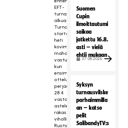
ennen
EFT-
Suomen
turnauksen
Cupin
alkua.
ilmoittautumi
Turnaus
saikaa
startataan
jatkettu 16.8.
heti
kovimmalla
asti – vielä
mahdollisella
ehtii mukaan
07.08.2026
vastuksella,
kun
ensimmäisessä
ottelussa
Syksyn
perjantaina
turnausvilske
28.4.
vastaan
parhaimmilla
astelee
an – katso
rakas
pelit
vihollinen
SalibandyTV:s
Ruotsi.