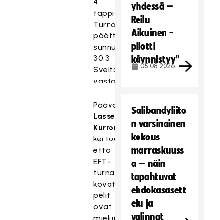
4
yhdessä –
tappiolle.
Reilu
Turnaus
Aikuinen -
päättyy
pilotti
sunnuntaina
30.3.
käynnistyy”
05.08.2026
Sveitsiä
vastaan.
Päävalmentaja
Salibandyliito
Lasse
n varsinainen
Kurronen
kokous
kertoo,
marraskuuss
että
EFT-
a – näin
turnauksen
tapahtuvat
kovat
ehdokasasett
pelit
elu ja
ovat
valinnat
mieluisia.