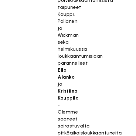
polviloukkaantumisista
taipuneet
Kauppi,
Pöllänen
ja
Wickman
sekä
helmikuussa
loukkaantumisiaan
parannelleet
Ella
Alanko
ja
Kristiina
Kauppila
.
-
Olemme
saaneet
sairastuvalta
pitkäaikaisloukkaantuneita