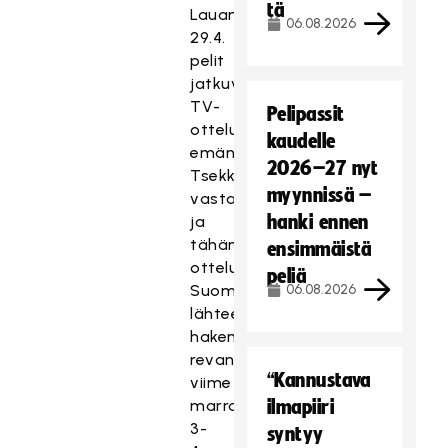
tä
Lauantaina
06.08.2026
29.4.
pelit
jatkuvat
TV-
Pelipassit
ottelulla
kaudelle
emäntämaa
2026–27 nyt
Tsekkiä
myynnissä –
vastaan
hanki ennen
ja
tähän
ensimmäistä
otteluun
peliä
Suomi
06.08.2026
lähtee
hakemaan
revanssia
“Kannustava
viime
marraskuun
ilmapiiri
3-
syntyy