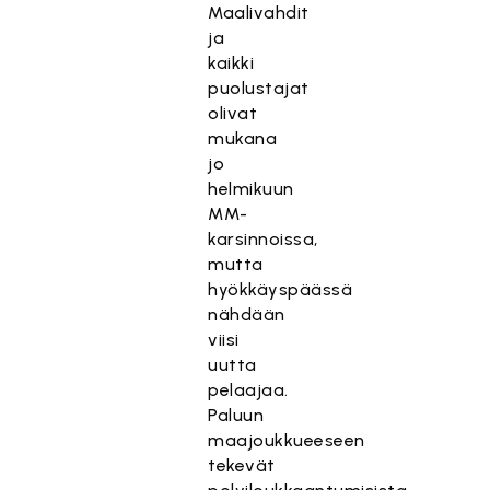
Maalivahdit
ja
kaikki
puolustajat
olivat
mukana
jo
helmikuun
MM-
karsinnoissa,
mutta
hyökkäyspäässä
nähdään
viisi
uutta
pelaajaa.
Paluun
maajoukkueeseen
tekevät