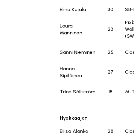
Elina Kujala
30
SB-
Pix
Laura
23
Wal
Manninen
(SW
Sanni Nieminen
25
Cla
Hanna
27
Cla
Sipiläinen
Trine Sällström
18
M-
Hyökkääjät
Eliisa Alanko
28
Cla