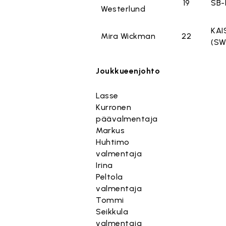
19
SB-
Westerlund
KAI
Mira Wickman
22
(SW
Joukkueenjohto
Lasse
Kurronen
päävalmentaja
Markus
Huhtimo
valmentaja
Irina
Peltola
valmentaja
Tommi
Seikkula
valmentaja