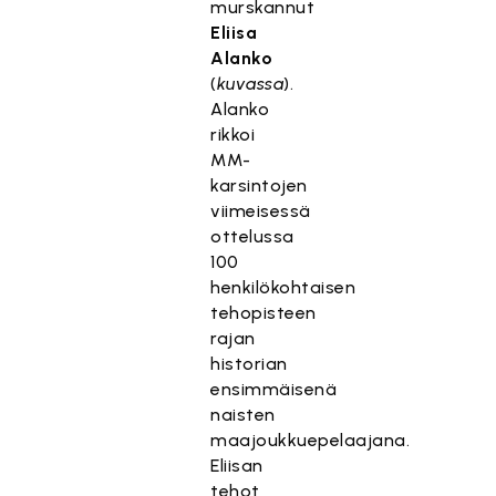
murskannut
Eliisa
Alanko
(
kuvassa
).
Alanko
rikkoi
MM-
karsintojen
viimeisessä
ottelussa
100
henkilökohtaisen
tehopisteen
rajan
historian
ensimmäisenä
naisten
maajoukkuepelaajana.
Eliisan
tehot