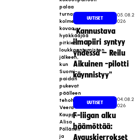
palaa
turnauksessa
05.08.2
UUTISET
kolme
026
kovaa
“Kannustava
hyökkääjää
ilmapiiri syntyy
pitkien
loukkaantumisten
yhdessä – Reilu
jälkeen,
Aikuinen -pilotti
kun
Suomi-
käynnistyy”
paidan
pukevat
päälleen
04.08.2
tehohyökkääjät
UUTISET
026
Veera
F-liigan alku
Kauppi,
Alisa
häämöttää:
Pöllänen
ja
Avauskierrokset