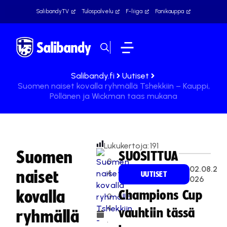
SalibandyTV
Tulospalvelu
F-liiga
Fanikauppa
Salibandy.fi
Uutiset
Suomen naiset kovalla ryhmällä Tshekkiin – Kauppi,
Pöllänen ja Wickman taas mukana
Lukukertoja:
191
Suomen
SUOSITTUA
0
02.08.2
naiset
4
UUTISET
026
.
kovalla
Champions Cup
0
4
vauhtiin tässä
ryhmällä
.