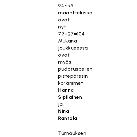
94:ssä
maaottelussa
ovat
nyt
77+27=104.
Mukana
joukkueessa
ovat
myös
pudotuspelien
pistepörssin
kärkinimet
Hanna
Sipiläinen
ja
Nina
Rantala
.
Turnauksen