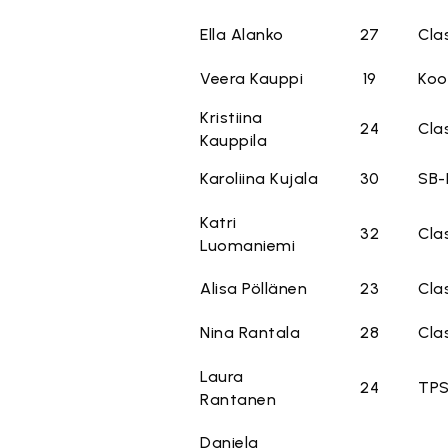
Ella Alanko
27
Cla
Veera Kauppi
19
Koo
Kristiina
24
Cla
Kauppila
Karoliina Kujala
30
SB-
Katri
32
Cla
Luomaniemi
Alisa Pöllänen
23
Cla
Nina Rantala
28
Cla
Laura
24
TP
Rantanen
Daniela