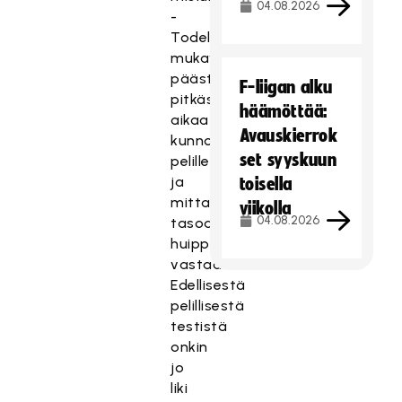
04.08.2026
-
Todella
mukava
päästä
F-liigan alku
pitkästä
häämöttää:
aikaa
Avauskierrok
kunnolla
set syyskuun
pelille
ja
toisella
mittaamaan
viikolla
04.08.2026
tasoamme
huippumaita
vastaan.
Edellisestä
pelillisestä
testistä
onkin
jo
liki