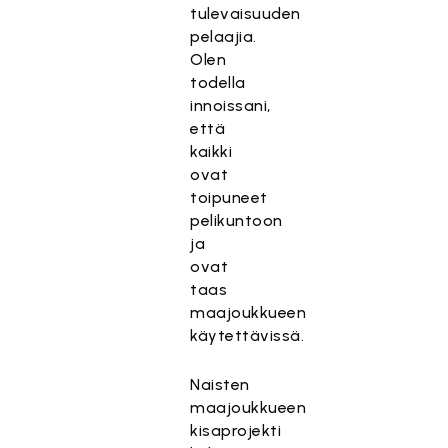
tulevaisuuden
pelaajia.
Olen
todella
innoissani,
että
kaikki
ovat
toipuneet
pelikuntoon
ja
ovat
taas
maajoukkueen
käytettävissä.
Naisten
maajoukkueen
kisaprojekti