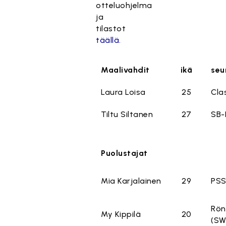
otteluohjelma
ja
tilastot
täällä
.
Maalivahdit
ikä
seu
Laura Loisa
25
Cla
Tiltu Siltanen
27
SB-
Puolustajat
Mia Karjalainen
29
PS
Rön
My Kippilä
20
(SW