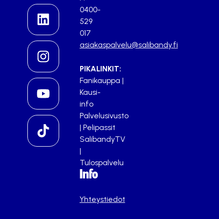
0400-
529
017
asiakaspalvelu@salibandy.fi
PIKALINKIT:
Fanikauppa
|
Kausi-
info
Palvelusivusto
|
Pelipassit
SalibandyTV
|
Tulospalvelu
Info
Yhteystiedot