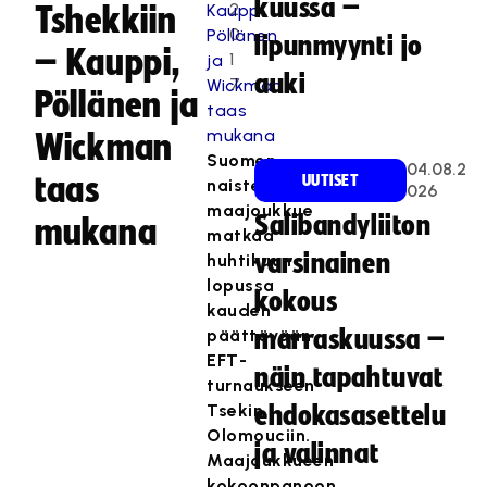
kuussa –
2
Tshekkiin
0
lipunmyynti jo
– Kauppi,
1
auki
7
Pöllänen ja
Wickman
Suomen
04.08.2
taas
UUTISET
naisten
026
maajoukkue
Salibandyliiton
mukana
matkaa
varsinainen
huhtikuun
lopussa
kokous
kauden
päättävään
marraskuussa –
EFT-
näin tapahtuvat
turnaukseen
Tsekin
ehdokasasettelu
Olomouciin.
ja valinnat
Maajoukkueen
kokoonpanoon