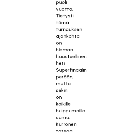
puoli
vuotta.
Tietysti
tämä
turnauksen
ajankohta
on
hieman
haasteellinen
heti
Superfinaalin
perään,
mutta
sekin
on
kaikille
huippumaille
sama,
Kurronen
toteaa.