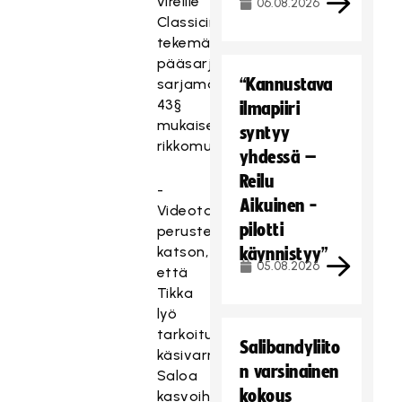
vireille
06.08.2026
Classicin
tekemällä
pääsarjojen
“Kannustava
sarjamääräysten
43§
ilmapiiri
mukaisella
syntyy
rikkomusilmoituksella.
yhdessä –
Reilu
-
Aikuinen -
Videotallenteen
pilotti
perusteella
katson,
käynnistyy”
05.08.2026
että
Tikka
lyö
tarkoituksella
Salibandyliito
käsivarrellaan
n varsinainen
Saloa
kokous
kasvoihin,