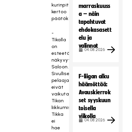
kurinpitäjä
marraskuuss
kertoo
a – näin
päätöksessään.
tapahtuvat
ehdokasasett
-
elu ja
Tikalla
valinnat
on
04.08.2026
esteetön
näkyvyys
Saloon.
Sivulliset
F-liigan alku
pelaajat
häämöttää:
eivät
Avauskierrok
vaikuta
set syyskuun
Tikan
liikkumiseen.
toisella
Tikka
viikolla
04.08.2026
ei
hae