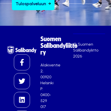
Tulospalveluun
Suomen
© Suomen
Salibandyliitto
Salibandyliitto
ry
2026
Alakiventie
2,
00920
Helsinki
P.
0400-
529
017