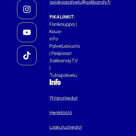
asiakaspalvelu@salibandy.fi
PIKALINKIT:
Fanikauppa
|
Kausi-
info
Palvelusivusto
|
Pelipassit
SalibandyTV
|
Tulospalvelu
Info
Yhteystiedot
Henkilöstö
Laskutustiedot