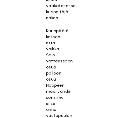
vaakatasossa,
kurinpitäjä
näkee.
Kurinpitäjä
katsoo
että
vaikka
Salo
yrittäessään
osua
palloon
osuu
Happeen
maalivahdin
sormille,
ei se
anna
vastapuolen