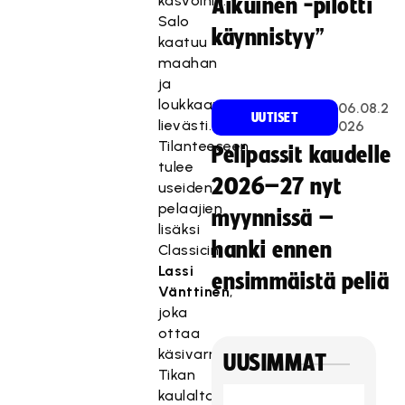
kasvoihin.
Aikuinen -pilotti
Salo
käynnistyy”
kaatuu
maahan
ja
loukkaantuu
06.08.2
UUTISET
lievästi.
026
Tilanteeseen
Pelipassit kaudelle
tulee
2026–27 nyt
useiden
pelaajien
myynnissä –
lisäksi
hanki ennen
Classicin
Lassi
ensimmäistä peliä
Vänttinen
,
joka
ottaa
käsivarrellaan
UUSIMMAT
Tikan
kaulalta