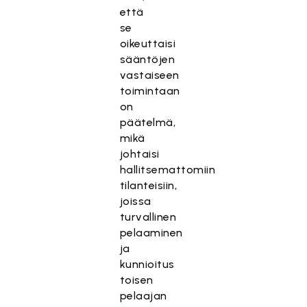
että
se
oikeuttaisi
sääntöjen
vastaiseen
toimintaan
on
päätelmä,
mikä
johtaisi
hallitsemattomiin
tilanteisiin,
joissa
turvallinen
pelaaminen
ja
kunnioitus
toisen
pelaajan