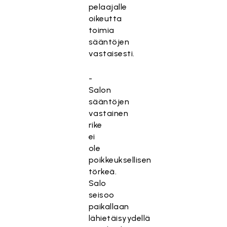
pelaajalle
oikeutta
toimia
sääntöjen
vastaisesti.
-
Salon
sääntöjen
vastainen
rike
ei
ole
poikkeuksellisen
törkeä.
Salo
seisoo
paikallaan
lähietäisyydellä