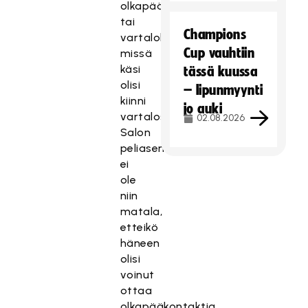
olkapää
tai
Champions
vartalokontaktia,
Cup vauhtiin
missä
käsi
tässä kuussa
olisi
– lipunmyynti
kiinni
jo auki
vartalossa.
02.08.2026
Salon
peliasento
ei
ole
niin
matala,
etteikö
häneen
olisi
voinut
ottaa
olkapääkontaktia.