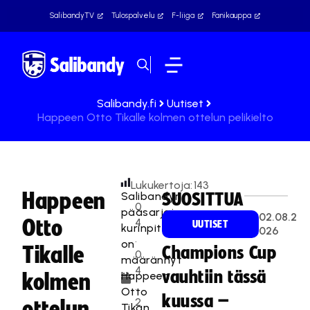
SalibandyTV
Tulospalvelu
F-liiga
Fanikauppa
Salibandy.fi
Uutiset
Happeen Otto Tikalle kolmen ottelun pelikielto
Lukukertoja:
143
Happeen
Salibandyn
SUOSITTUA
0
pääsarjojen
02.08.2
Otto
4
UUTISET
kurinpitäjä
026
.
on
Tikalle
Champions Cup
0
määrännyt
4
vauhtiin tässä
Happeen
kolmen
.
Otto
kuussa –
2
ottelun
Tikan