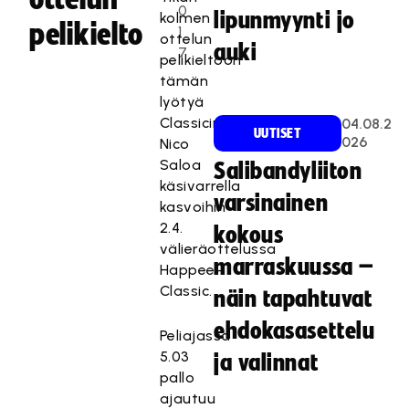
0
lipunmyynti jo
kolmen
pelikielto
1
ottelun
auki
7
pelikieltoon
tämän
lyötyä
Classicin
04.08.2
UUTISET
026
Nico
Saloa
Salibandyliiton
käsivarrella
varsinainen
kasvoihin
2.4.
kokous
välieräottelussa
marraskuussa –
Happee-
Classic.
näin tapahtuvat
ehdokasasettelu
Peliajassa
5.03
ja valinnat
pallo
ajautuu