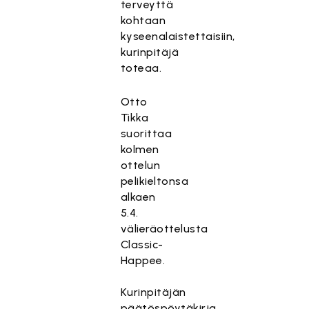
terveyttä
kohtaan
kyseenalaistettaisiin,
kurinpitäjä
toteaa.
Otto
Tikka
suorittaa
kolmen
ottelun
pelikieltonsa
alkaen
5.4.
välieräottelusta
Classic-
Happee.
Kurinpitäjän
päätöspöytäkirja