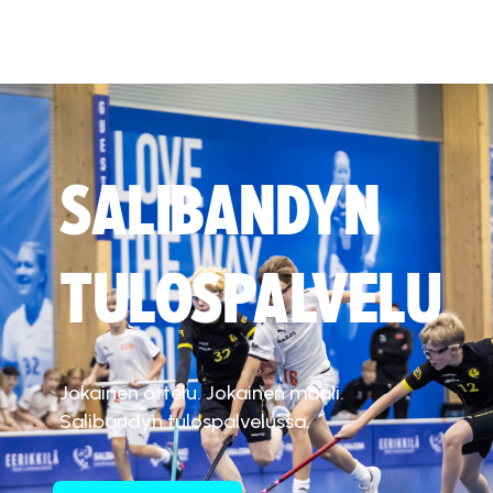
SALIBANDYN
TULOSPALVELU
Jokainen ottelu. Jokainen maali.
Salibandyn tulospalvelussa.