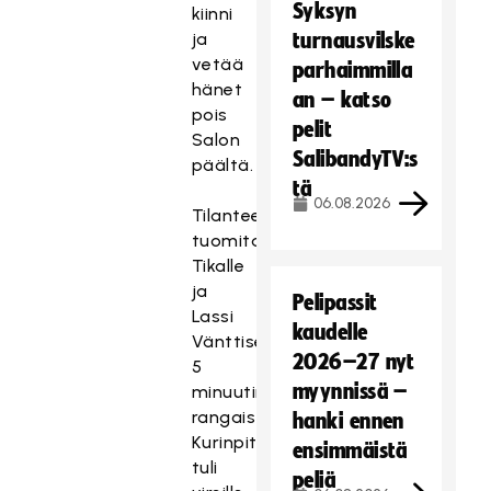
Syksyn
kiinni
ja
turnausvilske
vetää
parhaimmilla
hänet
an – katso
pois
pelit
Salon
SalibandyTV:s
päältä.
tä
06.08.2026
Tilanteesta
tuomitaan
Tikalle
ja
Pelipassit
Lassi
kaudelle
Vänttiselle
2026–27 nyt
5
myynnissä –
minuutin
rangaistukset.
hanki ennen
Kurinpitokäsittely
ensimmäistä
tuli
peliä