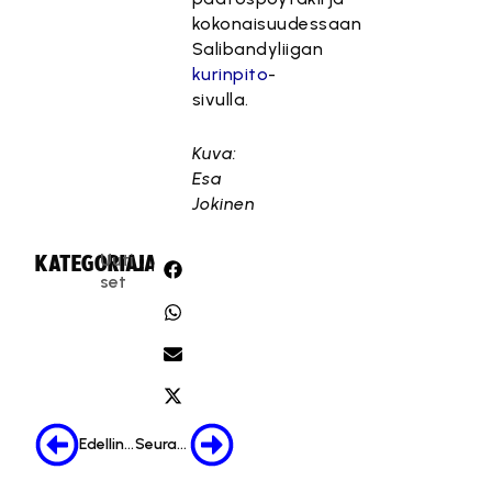
kokonaisuudessaan
Salibandyliigan
kurinpito
-
sivulla.
Kuva:
Esa
Jokinen
Uuti
KATEGORIA:
JAA:
set
Edellinen
Seuraava