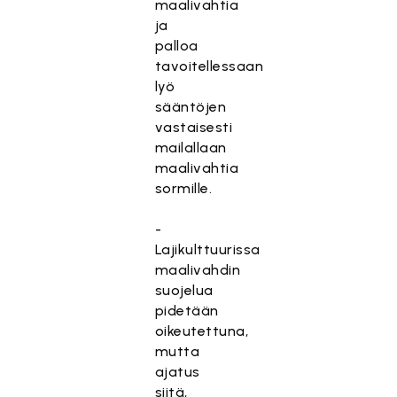
maalivahtia
ja
palloa
tavoitellessaan
lyö
sääntöjen
vastaisesti
mailallaan
maalivahtia
sormille.
-
Lajikulttuurissa
maalivahdin
suojelua
pidetään
oikeutettuna,
mutta
ajatus
siitä,