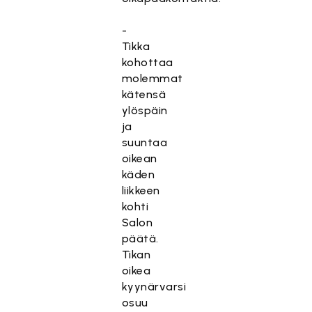
-
Tikka
kohottaa
molemmat
kätensä
ylöspäin
ja
suuntaa
oikean
käden
liikkeen
kohti
Salon
päätä.
Tikan
oikea
kyynärvarsi
osuu