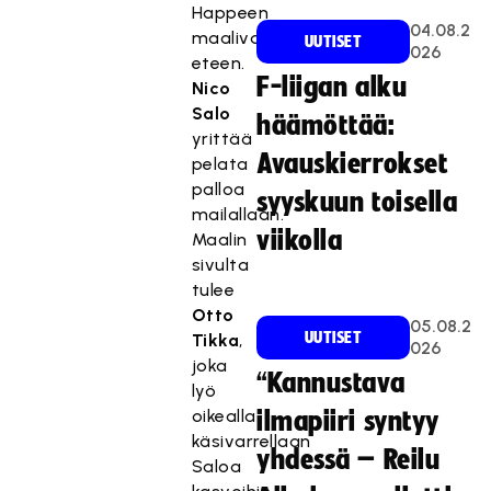
Happeen
04.08.2
maalivahdin
UUTISET
026
eteen.
F-liigan alku
Nico
Salo
häämöttää:
yrittää
Avauskierrokset
pelata
palloa
syyskuun toisella
mailallaan.
viikolla
Maalin
sivulta
tulee
Otto
05.08.2
UUTISET
Tikka
,
026
joka
“Kannustava
lyö
oikealla
ilmapiiri syntyy
käsivarrellaan
yhdessä – Reilu
Saloa