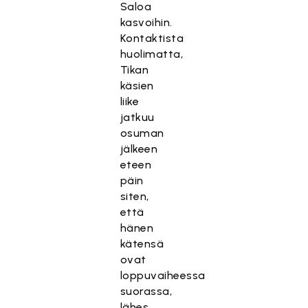
Saloa
kasvoihin.
Kontaktista
huolimatta,
Tikan
käsien
liike
jatkuu
osuman
jälkeen
eteen
päin
siten,
että
hänen
kätensä
ovat
loppuvaiheessa
suorassa,
lähes