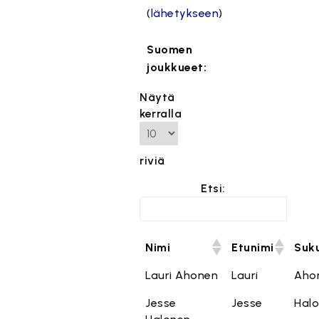
(
lähetykseen
)
Suomen
joukkueet:
Näytä
kerralla
riviä
Etsi:
Nimi
Etunimi
Suk
Lauri Ahonen
Lauri
Aho
Jesse
Jesse
Hal