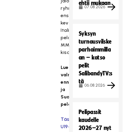
jalostuneella
ehtii mukaan
07.08.2026
ryhmällä
ensi
keväänä
Italiassa
Syksyn
pelattaviin
turnausvilske
MM-
parhaimmilla
kisoihinsa.
an – katso
pelit
Lue
SalibandyTV:s
valmentajien
tä
ennakkomietteistä
06.08.2026
ja
Suomen
pelaajavalinnoista:
Pelipassit
Tässä
kaudelle
U19-
2026–27 nyt