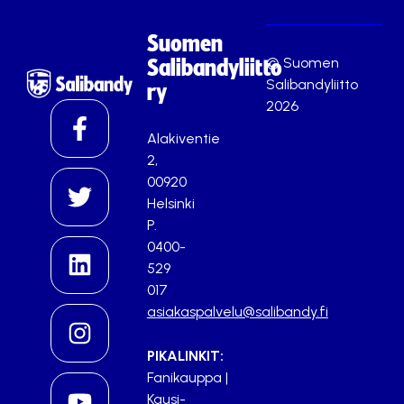
Suomen
© Suomen
Salibandyliitto
Salibandyliitto
ry
2026
Alakiventie
2,
00920
Helsinki
P.
0400-
529
017
asiakaspalvelu@salibandy.fi
PIKALINKIT:
Fanikauppa
|
Kausi-