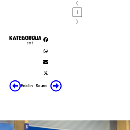
❮
1
❯
Uuti
KATEGORIA:
JAA:
set
Edellinen
Seuraava