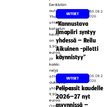
Eerikkilän
automaattikameroilla.
05.08.2
UUTISET
026
Yhden
ottelun
“Kannustava
katselun
ilmapiiri syntyy
hinta
yhdessä – Reilu
on
5,90
Aikuinen -pilotti
euroa,
käynnistyy”
ja
kaikki
neljä
06.08.2
ottelua
UUTISET
026
aukeavat
Pelipassit kaudelle
yhteishintaan
9,90
2026–27 nyt
euroa.
myynnissä –
Ottelut