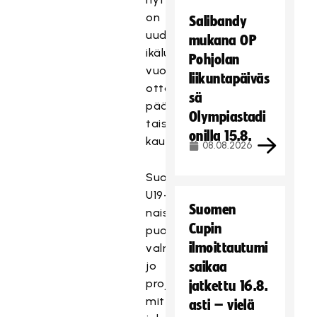
on
Salibandy
uuden
mukana OP
ikäluokan
Pohjolan
vuoro
liikuntapäiväs
ottaa
sä
päävastuu
Olympiastadi
taistelusta
onilla 15.8.
kaukalossa.
08.08.2026
Suomen
U19-
Suomen
naiset
Cupin
puolestaan
ilmoittautumi
valmistautuvat
jo
saikaa
projektin
jatkettu 16.8.
mittaan
asti – vielä