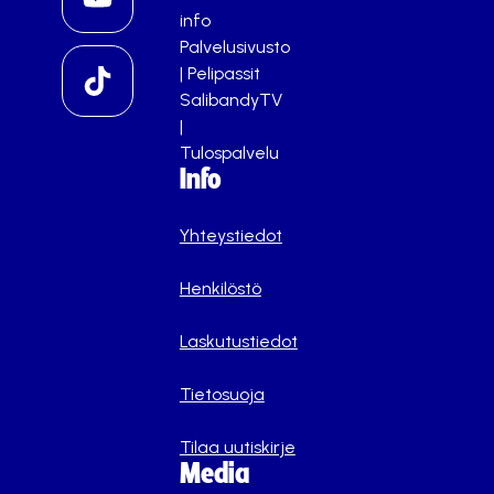
info
Palvelusivusto
|
Pelipassit
SalibandyTV
|
Tulospalvelu
Info
Yhteystiedot
Henkilöstö
Laskutustiedot
Tietosuoja
Tilaa uutiskirje
Media