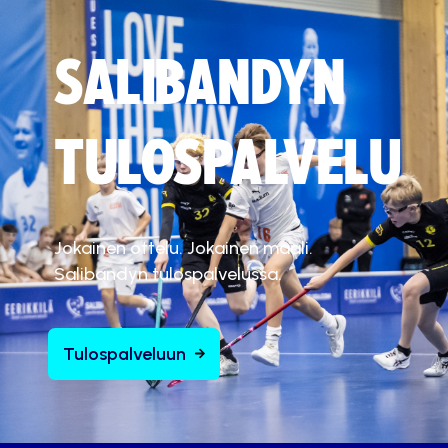
SALIBANDYN
TULOSPALVELU
Jokainen ottelu. Jokainen maali.
Salibandyn tulospalvelussa.
Tulospalveluun