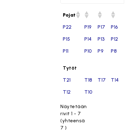
Pojat
P22
P19
P17
P16
P15
P14
P13
P12
P11
P10
P9
P8
Tytöt
T21
T18
T17
T14
T12
T10
Näytetään
rivit 1 - 7
(yhteensä
7 )