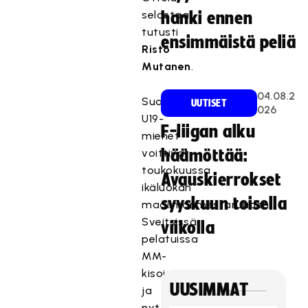
selostaa
hanki ennen
tutusti
ensimmäistä peliä
Risto
Mutanen
.
04.08.2
Suomen
UUTISET
026
U19-
F-liigan alku
miehet
voittivat
häämöttää:
toukokuussa
Avauskierrokset
ikäluokan
syyskuun toisella
maailmanmestaruuden
Sveitsissä
viikolla
pelatuissa
MM-
kisoissa,
UUSIMMAT
ja
nyt