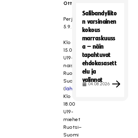
Otteluajat
Salibandyliito
Perjantai
n varsinainen
5.9.
kokous
marraskuuss
Klo
a – näin
15.00
tapahtuvat
U19-
ehdokasasett
naiset
elu ja
Ruotsi–
valinnat
Suomi
04.08.2026
(
lähetykseen
)
Klo
18.00
U19-
miehet
Ruotsi–
Suomi