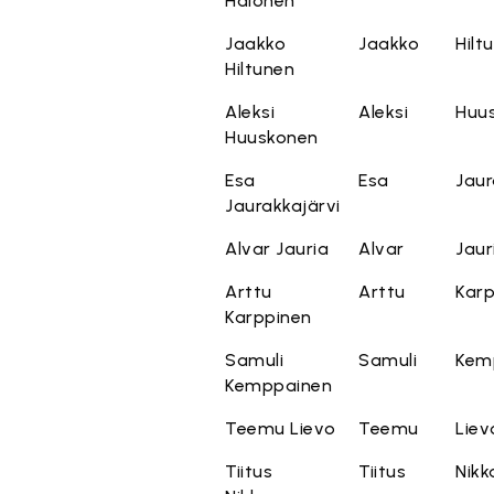
Halonen
Jaakko
Jaakko
Hilt
Hiltunen
Aleksi
Aleksi
Huu
Huuskonen
Esa
Esa
Jaur
Jaurakkajärvi
Alvar Jauria
Alvar
Jaur
Arttu
Arttu
Karp
Karppinen
Samuli
Samuli
Kem
Kemppainen
Teemu Lievo
Teemu
Liev
Tiitus
Tiitus
Nikk