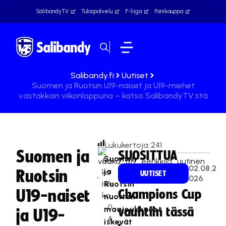
SalibandyTV
Tulospalvelu
F-liiga
Fanikauppa
Salibandy.fi
Uutiset
Suomen ja Ruotsin U19-naiset ja U19-miehet
vastakkain viikonloppuna – katso SalibandyTV:stä
Lukukertoja:
241
Suomen ja
SUOSITTUA
Suomen
Mi
02.08.2
ja
Ruotsin
ka
UUTISET
026
Hils
Ruotsin
U19-naiset
Champions Cup
ka
nuorten
0
maajoukkueet
vauhtiin tässä
ja U19-
4
iskevät