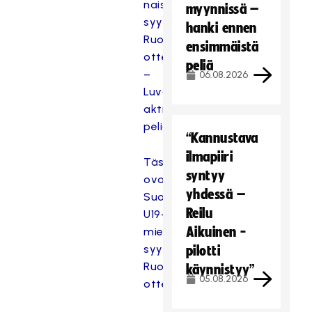
naiset
myynnissä –
syyskuun
hanki ennen
Ruotsi-
ensimmäistä
otteluihin
peliä
–
06.08.2026
Luvassa
aktiivista
peliä
“Kannustava
ilmapiiri
Tässä
syntyy
ovat
yhdessä –
Suomen
Reilu
U19-
Aikuinen -
miehet
syyskuun
pilotti
Ruotsi-
käynnistyy”
05.08.2026
otteluihin