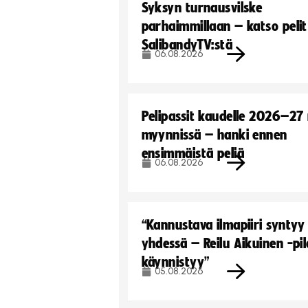
Syksyn turnausvilske
parhaimmillaan – katso pelit
SalibandyTV:stä
06.08.2026
Pelipassit kaudelle 2026–27
myynnissä – hanki ennen
ensimmäistä peliä
06.08.2026
“Kannustava ilmapiiri syntyy
yhdessä – Reilu Aikuinen -pil
käynnistyy”
05.08.2026