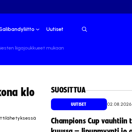
Salibandyliitto
Uutiset
miesten liigajoukkueet mukaan
SUOSITTUA
kona klo
02.08.2026
UUTISET
ettilähetyksessä
Champions Cup vauhtiin 
kuussa – lipunmyynti jo 