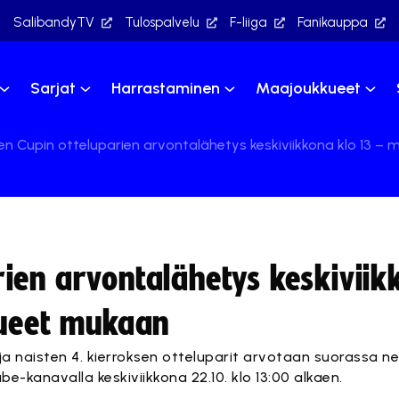
SalibandyTV
Tulospalvelu
F-liiga
Fanikauppa
Sarjat
Harrastaminen
Maajoukkueet
 Cupin otteluparien arvontalähetys keskiviikkona klo 13 – 
ien arvontalähetys keskiviik
kueet mukaan
 ja naisten 4. kierroksen otteluparit arvotaan suorassa n
e-kanavalla keskiviikkona 22.10. klo 13:00 alkaen.