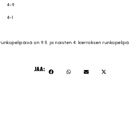
4-9
4-1
unkopelipäivä on 9.11. ja naisten 4. kierroksen runkopelipäi
JAA: