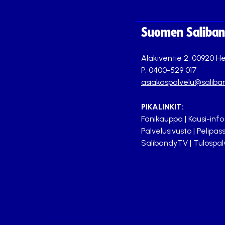
Suomen Saliband
Alakiventie 2, 00920 He
P. 0400-529 017
asiakaspalvelu@saliban
PIKALINKIT:
Fanikauppa
|
Kausi-info
Palvelusivusto
|
Pelipass
SalibandyTV
|
Tulospal