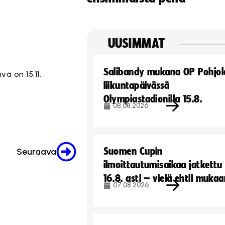
UUSIMMAT
Salibandy mukana OP Pohjol
vä on 15.11.
liikuntapäivässä
Olympiastadionilla 15.8.
08.08.2026
Suomen Cupin
Seuraava
ilmoittautumisaikaa jatkettu
16.8. asti – vielä ehtii muka
07.08.2026