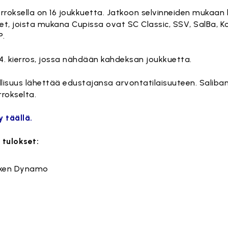
erroksella on 16 joukkuetta. Jatkoon selvinneiden mukaan l
et, joista mukana Cupissa ovat SC Classic, SSV, SalBa, 
P.
a 4. kierros, jossa nähdään kahdeksan joukkuetta.
lisuus lähettää edustajansa arvontatilaisuuteen. Saliba
rrokselta.
 täällä.
 tulokset:
ken Dynamo