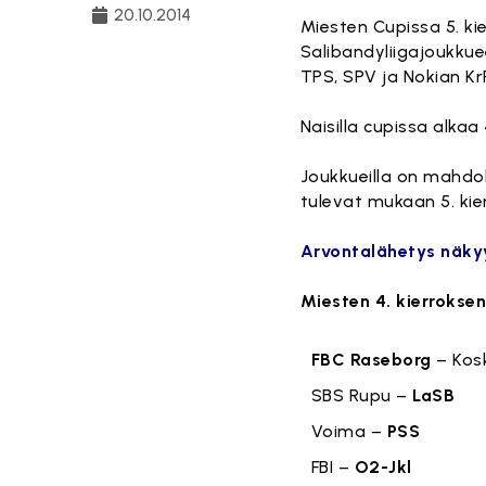
20.10.2014
Miesten Cupissa 5. ki
Salibandyliigajoukkue
TPS, SPV ja Nokian Kr
Naisilla cupissa alka
Joukkueilla on mahdol
tulevat mukaan 5. kie
Arvontalähetys näkyy
Miesten 4. kierroksen
FBC Raseborg
– Kos
SBS Rupu –
LaSB
Voima –
PSS
FBI –
O2-Jkl