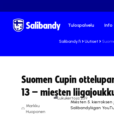
Tulospalvelu
Info
Salibandy.fi
Uutiset
Suomen
Suomen Cupin ottelupar
13 – miesten liigajouk
Lukukertoja:
239
Miesten 5. kierroksen
Markku
Salibandyliigan YouTub
Huoponen