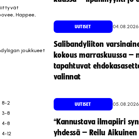
iittyvät
Koovee, Happee,
04.08.2026
UUTISET
Salibandyliiton varsinain
ndyliigan joukkueet
kokous marraskuussa – 
tapahtuvat ehdokasasette
valinnat
8-2
05.08.2026
UUTISET
3-8
“Kannustava ilmapiiri sy
4-8
yhdessä – Reilu Aikuinen 
4-12