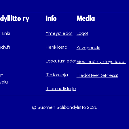
yliitto ry
Info
Media
lsinki
Yhteystiedot
Logot
dy.fi
Henkilöstö
Kuvapankki
Laskutustiedot
Viestinnän yhteystiedot
Tietosuoja
it
Tiedotteet (ePressi)
velu
Tilaa uutiskirje
© Suomen Salibandyliitto 2026