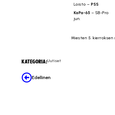
Loisto –
PSS
KaPa-65
– SB-Pro
jun.
Miesten 5. kierroksen r
Uutiset
KATEGORIA:
Edellinen