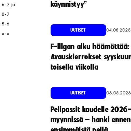
käynnistyy”
6-7 ja.
8-7
5-6
04.08.2026
UUTISET
x-x
F-liigan alku häämöttää:
Avauskierrokset syyskuu
toisella viikolla
06.08.2026
UUTISET
Pelipassit kaudelle 2026
myynnissä – hanki ennen
ensimmäistä peliä