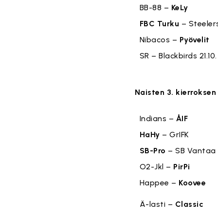
BB-88 –
KeLy
FBC Turku
– Steele
Nibacos –
Pyövelit
SR – Blackbirds 21.10.
Naisten 3. kierroksen
Indians –
ÅIF
HaHy
– GrIFK
SB-Pro
– SB Vantaa
O2-Jkl –
PirPi
Happee –
Koovee
Ä-lasti –
Classic