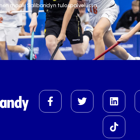
inen maali. Salibandyn tulospalvelussa.