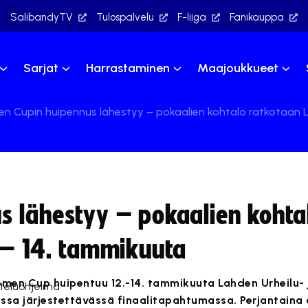
SalibandyTV
Tulospalvelu
F-liiga
Fanikauppa
Sarjat
Harrastaminen
Maajoukkueet
n Cupin huipennus lähestyy – pokaalien kohtalo ratkotaan L
 lähestyy – pokaalien kohta
 – 14. tammikuuta
men Cup huipentuu 12.-14. tammikuuta Lahden Urheilu- 
sa järjestettävässä finaalitapahtumassa. Perjantaina