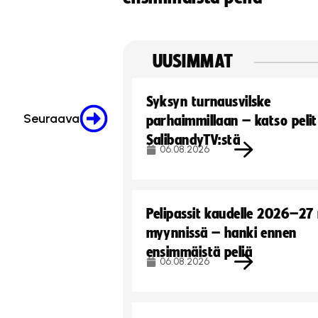
UUSIMMAT
Syksyn turnausvilske
Seuraava
parhaimmillaan – katso pelit
SalibandyTV:stä
06.08.2026
Pelipassit kaudelle 2026–27
myynnissä – hanki ennen
ensimmäistä peliä
06.08.2026