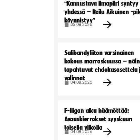
“Kannustava ilmapiiri syntyy
yhdessä – Reilu Aikuinen -pil
käynnistyy”
05.08.2026
Salibandyliiton varsinainen
kokous marraskuussa – näin
tapahtuvat ehdokasasettelu 
valinnat
04.08.2026
F-liigan alku häämöttää:
Avauskierrokset syyskuun
toisella viikolla
04.08.2026