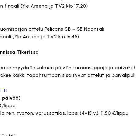
n finaali (Yle Areena ja TV2 klo 17.20)
Suomisarjan ottelu Pelicans SB – SB Naantali
inaali (Yle Areena ja TV2 klo 16.45)
nnissä Tiketissä
maan myydään kolmen päivän turnauslippuja ja päiväkohta
näkee kaikki tapahtumaan sisältyvät ottelut ja päivälipul
TTI
3 päivää)
€/lippu
läinen, työtön, varussotilas, lapsi (4–15 v.): 11,50 €/lippu