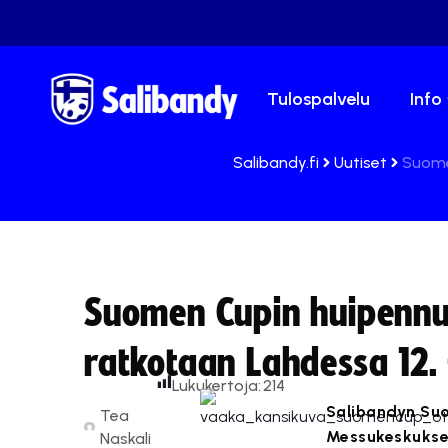
Tulospalvelu
Info
Salibandy.fi
Uutiset
Suome
Suomen Cupin huipennus
ratkotaan Lahdessa 12.
Lukukertoja:
214
Salibandyn Suo
Tea
Messukeskukses
Naskali