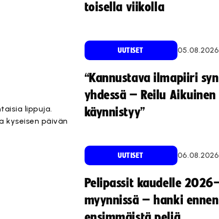
toisella viikolla
05.08.2026
UUTISET
“Kannustava ilmapiiri sy
yhdessä – Reilu Aikuinen 
isia lippuja.
käynnistyy”
la kyseisen päivän
06.08.2026
UUTISET
Pelipassit kaudelle 2026
myynnissä – hanki ennen
ensimmäistä peliä