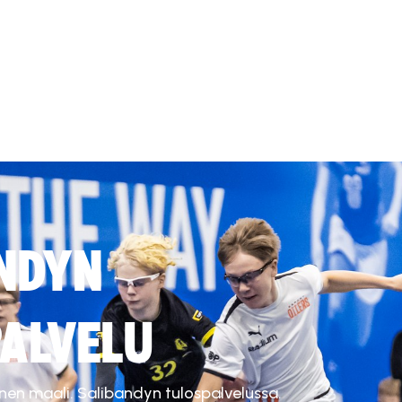
NDYN
ALVELU
inen maali. Salibandyn tulospalvelussa.