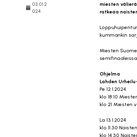
03.01.2
miesten välierä
024
ratkeaa naiste
Loppuhuipentum
kummankin sarj
Miesten Suomen
semifinaaleissa
Ohjelma
Lahden Urheilu
Pe 12.1.2024
klo 18.10 Mieste
klo 21 Miesten 
La 13.1.2024
klo 11.30 Naisten
klo 14.30 Naist