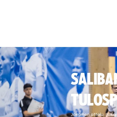
SALIBA
TULOSP
Jokainen ottelu. Joka