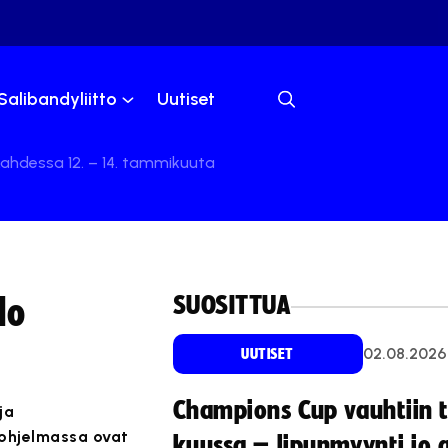
Salibandyliitto
Uutiset
ahdessa 12. – 14. tammikuuta
SUOSITTUA
lo
02.08.2026
UUTISET
Champions Cup vauhtiin 
ja
 ohjelmassa ovat
kuussa – lipunmyynti jo 