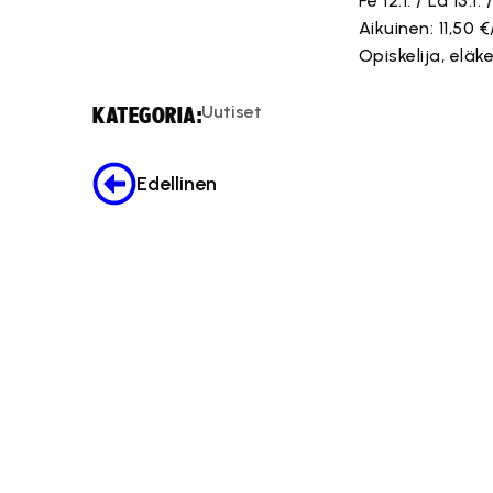
Pe 12.1. / La 13.1. 
Aikuinen: 11,50 €
Opiskelija, eläke
Uutiset
KATEGORIA:
Edellinen