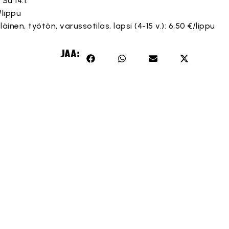
/ Su 14.1.
/lippu
läinen, työtön, varussotilas, lapsi (4-15 v.): 6,50 €/lippu
JAA: