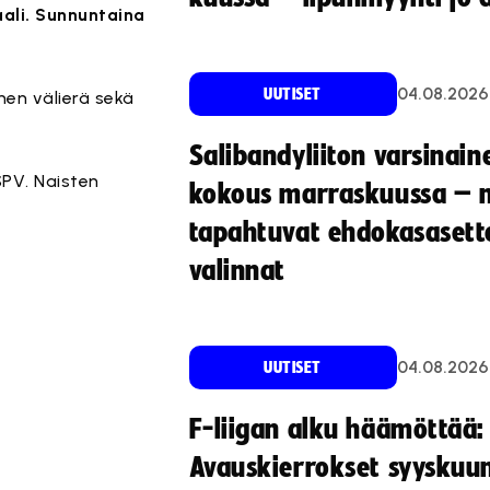
aali. Sunnuntaina
04.08.2026
UUTISET
en välierä sekä
Salibandyliiton varsinain
PV. Naisten
kokous marraskuussa – 
tapahtuvat ehdokasasette
valinnat
04.08.2026
UUTISET
F-liigan alku häämöttää:
Avauskierrokset syyskuu