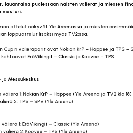
t, lauantaina puolestaan naisten välierät ja miesten fin
n mestari.
an ottelut näkyvät Yle Areenassa ja miesten ensimmäin
an loppuottelut lisäksi myös TV2:ssa.
 Cupin välieräparit ovat Nokian KrP – Happee ja TPS – S
 kohtaavat EräViikingit – Classic ja Koovee – TPS.
- ja Messukeskus
n välierä 1: Nokian KrP – Happee (Yle Areena ja TV2 klo 18)
välierä 2: TPS – SPV (Yle Areena)
 välierä 1: EräViikingit – Classic (Yle Areena)
en välierä 2: Koovee – TPS (Yle Areena)