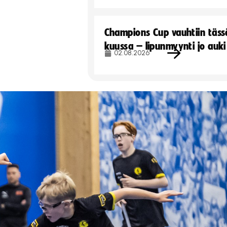
Champions Cup vauhtiin täss
kuussa – lipunmyynti jo auki
02.08.2026