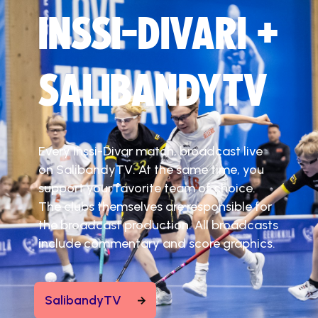
INSSI-DIVARI +
SALIBANDYTV
Every Inssi-Divar match, broadcast live
on SalibandyTV. At the same time, you
support your favorite team of choice.
The clubs themselves are responsible for
the broadcast production. All broadcasts
include commentary and score graphics.
SalibandyTV