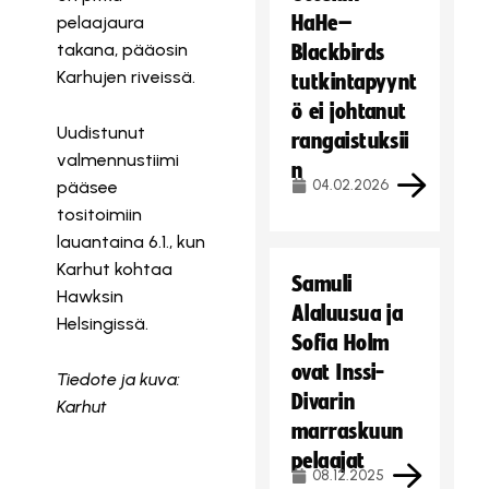
HaHe–
pelaajaura
takana, pääosin
Blackbirds
Karhujen riveissä.
tutkintapyynt
ö ei johtanut
Uudistunut
rangaistuksii
valmennustiimi
n
04.02.2026
pääsee
tositoimiin
lauantaina 6.1., kun
Karhut kohtaa
Samuli
Hawksin
Alaluusua ja
Helsingissä.
Sofia Holm
ovat Inssi-
Tiedote ja kuva:
Divarin
Karhut
marraskuun
pelaajat
08.12.2025