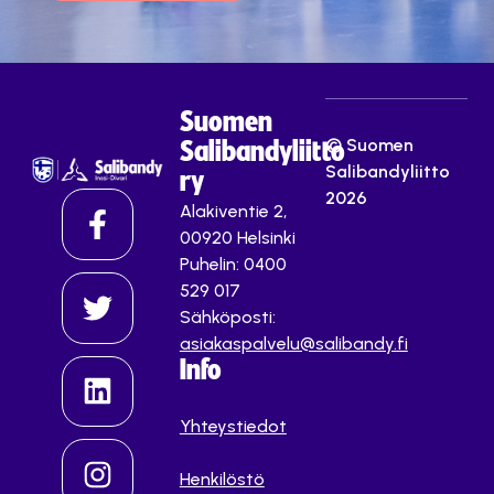
Suomen
© Suomen
Salibandyliitto
Salibandyliitto
ry
2026
Alakiventie 2,
00920 Helsinki
Puhelin: 0400
529 017
Sähköposti:
asiakaspalvelu@salibandy.fi
Info
Yhteystiedot
Henkilöstö