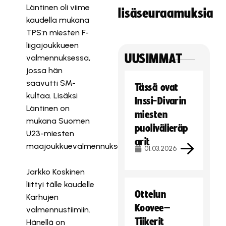
Läntinen oli viime
lisäseuraamuksia
kaudella mukana
TPS:n miesten F-
liigajoukkueen
UUSIMMAT
valmennuksessa,
jossa hän
saavutti SM-
Tässä ovat
kultaa. Lisäksi
Inssi-Divarin
Läntinen on
miesten
mukana Suomen
puolivälieräp
U23-miesten
arit
maajoukkuevalmennuksessa.
01.03.2026
Jarkko Koskinen
liittyi tälle kaudelle
Ottelun
Karhujen
Koovee–
valmennustiimiin.
Tiikerit
Hänellä on