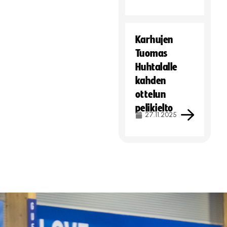
Karhujen
Tuomas
Huhtalalle
kahden
ottelun
pelikielto
27.11.2025