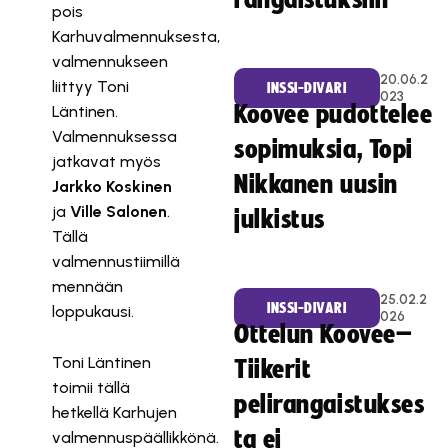
rangaistuksiin
pois
Karhuvalmennuksesta,
valmennukseen
20.06.2
liittyy Toni
INSSI-DIVARI
023
Koovee pudottelee
Läntinen.
Valmennuksessa
sopimuksia, Topi
jatkavat myös
Nikkanen uusin
Jarkko Koskinen
ja
Ville Salonen
.
julkistus
Tällä
valmennustiimillä
mennään
25.02.2
INSSI-DIVARI
loppukausi.
026
Ottelun Koovee–
Toni Läntinen
Tiikerit
toimii tällä
pelirangaistukses
hetkellä Karhujen
ta ei
valmennuspäällikkönä.