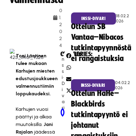
.
0
18.02.2
1.
INSSI-DIVARI
026
2
Ottelun SB
0
Vantaa–Nibacos
2
4
tutkintapyynnöstä
I
CATEGORIES:
SHARE:
Toni Läntinen
ei rangaistuksia
n
tulee mukaan
s
Karhujen miesten
s
i-
edustusjoukkueen
04.02.2
D
INSSI-DIVARI
valmennustiimiin
026
i
Ottelun HaHe–
loppukaudeksi.
v
a
Blackbirds
ri
Karhujen vuosi
Newer Post
Older Post
tutkintapyyntö ei
päättyi ja alkaa
johtanut
muutoksilla.
Jani
Rajalan
jäädessä