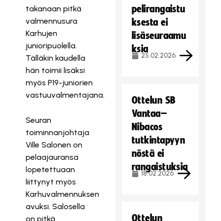
pelirangaistu
takanaan pitkä
valmennusura
ksesta ei
Karhujen
lisäseuraamu
junioripuolella.
ksia
25.02.2026
Tälläkin kaudella
hän toimii lisäksi
myös P19-juniorien
vastuuvalmentajana.
Ottelun SB
Vantaa–
Seuran
Nibacos
toiminnanjohtaja
tutkintapyyn
Ville Salonen on
nöstä ei
pelaajauransa
rangaistuksia
lopetettuaan
18.02.2026
liittynyt myös
Karhuvalmennuksen
avuksi. Salosella
Ottelun
on pitkä