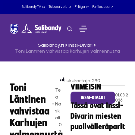
SalibandyTV
Tulospalvelu
F-liiga
Fanikauppa
Salibandy.fi
Inssi-Divari
Toni Läntinen vahvistaa Karhujen valmennusta
Lukukertoja:
290
Toni
VIIMEISIN
Te
01.03.2
Läntinen
a
INSSI-DIVARI
026
Na
Tässä ovat Inssi-
vahvistaa
sk
Divarin miesten
ali
Karhujen
0
puolivälieräparit
3
valmennusta