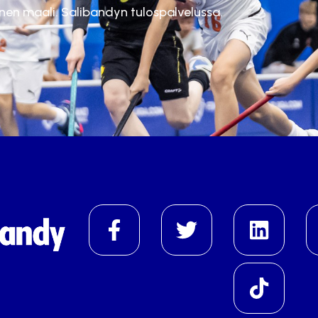
inen maali. Salibandyn tulospalvelussa.