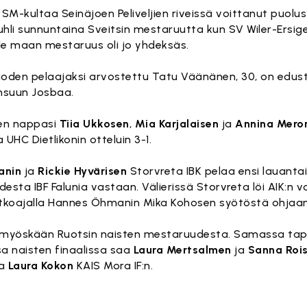
SM-kultaa Seinäjoen Peliveljien riveissä voittanut puolu
juhli sunnuntaina Sveitsin mestaruutta kun SV Wiler-Ersige
lle maan mestaruus oli jo yhdeksäs.
oden pelaajaksi arvostettu Tatu Väänänen, 30, on edus
nsuun Josbaa.
den nappasi
Tiia Ukkosen
,
Mia Karjalaisen
ja
Annina Mero
UHC Dietlikonin otteluin 3-1.
anin
ja
Rickie Hyvärisen
Storvreta IBK pelaa ensi lauanta
sta IBF Falunia vastaan. Välierissä Storvreta löi AIK:n vo
jatkoajalla Hannes Öhmanin Mika Kohosen syötöstä ohjaa
ta myöskään Ruotsin naisten mestaruudesta. Samassa t
a naisten finaalissa saa
Laura Mertsalmen
ja
Sanna Roi
a
Laura Kokon
KAIS Mora IF:n.