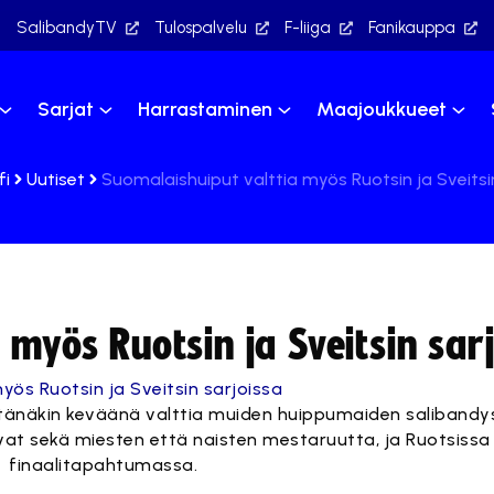
SalibandyTV
Tulospalvelu
F-liiga
Fanikauppa
Sarjat
Harrastaminen
Maajoukkueet
fi
Uutiset
Suomalaishuiput valttia myös Ruotsin ja Sveitsi
 myös Ruotsin ja Sveitsin sar
tänäkin keväänä valttia muiden huippumaiden salibandys
ivat sekä miesten että naisten mestaruutta, ja Ruotsiss
n finaalitapahtumassa.