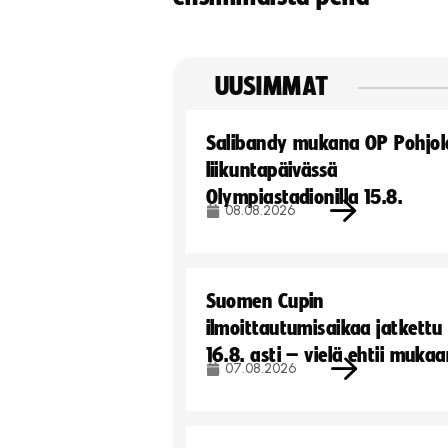
UUSIMMAT
Salibandy mukana OP Pohjol
liikuntapäivässä
Olympiastadionilla 15.8.
08.08.2026
Suomen Cupin
ilmoittautumisaikaa jatkettu
16.8. asti – vielä ehtii muka
07.08.2026