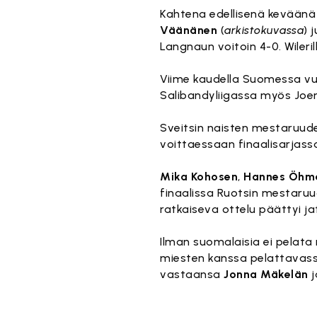
Kahtena edellisenä keväänä 
Väänänen
(
arkistokuvassa
) 
Langnaun voitoin 4-0. Wileri
Viime kaudella Suomessa vu
Salibandyliigassa myös Joe
Sveitsin naisten mestaruu
voittaessaan finaalisarjassa 
Mika Kohosen
,
Hannes Öhm
finaalissa Ruotsin mestaruude
ratkaiseva ottelu päättyi 
Ilman suomalaisia ei pela
miesten kanssa pelattavass
vastaansa
Jonna Mäkelän
j