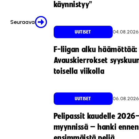
käynnistyy”
Seuraava
04.08.2026
UUTISET
F-liigan alku häämöttää:
Avauskierrokset syyskuu
toisella viikolla
06.08.2026
UUTISET
Pelipassit kaudelle 2026
myynnissä – hanki ennen
ensimmäistä peliä