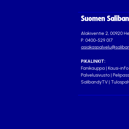
Suomen Saliband
Alakiventie 2, 00920 He
P. 0400-529 017
asiakaspalvelu@saliban
PIKALINKIT:
Fanikauppa
|
Kausi-info
Palvelusivusto
|
Pelipass
SalibandyTV
|
Tulospal