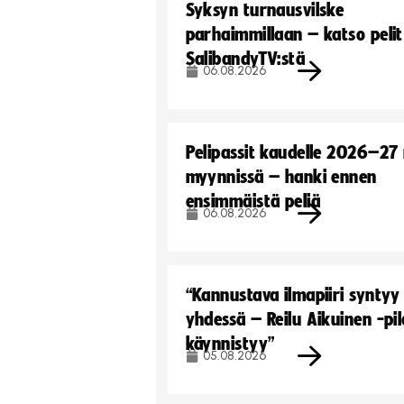
Syksyn turnausvilske
parhaimmillaan – katso pelit
SalibandyTV:stä
06.08.2026
Pelipassit kaudelle 2026–27
myynnissä – hanki ennen
ensimmäistä peliä
06.08.2026
“Kannustava ilmapiiri syntyy
yhdessä – Reilu Aikuinen -pil
käynnistyy”
05.08.2026