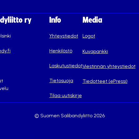
yliitto ry
Info
Media
lsinki
Yhteystiedot
Logot
dy.fi
Henkilöstö
Kuvapankki
Laskutustiedot
Viestinnän yhteystiedot
Tietosuoja
it
Tiedotteet (ePressi)
velu
Tilaa uutiskirje
© Suomen Salibandyliitto 2026