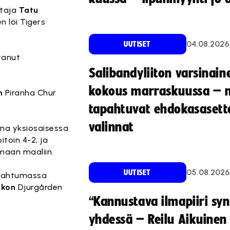
staja
Tatu
n löi Tigers
04.08.2026
UUTISET
tanut
Salibandyliiton varsinain
kokous marraskuussa – 
n
Piranha Chur
tapahtuvat ehdokasasette
valinnat
ina yksiosaisessa
itoin 4-2, ja
maan maaliin.
05.08.2026
UUTISET
apahtumassa
skon
Djurgården
“Kannustava ilmapiiri sy
yhdessä – Reilu Aikuinen 