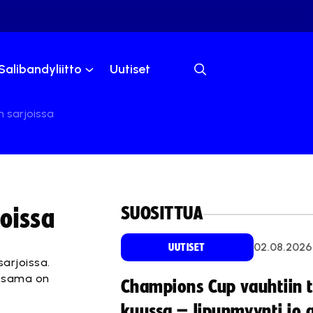
Salibandyliitto
Uutiset
n sarjoissa
SUOSITTUA
joissa
02.08.2026
UUTISET
arjoissa.
a sama on
Champions Cup vauhtiin 
kuussa – lipunmyynti jo 