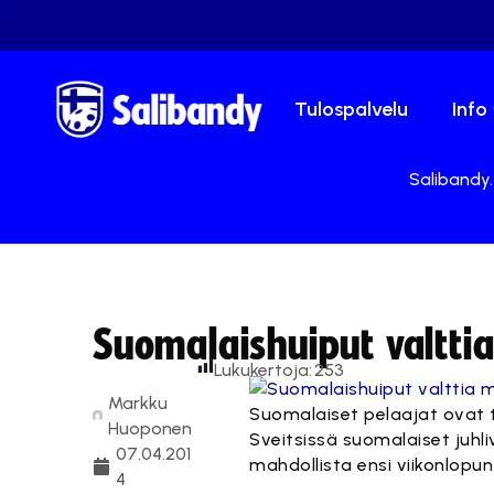
Tulospalvelu
Info
Salibandy.
Suomalaishuiput valttia
Lukukertoja:
253
Markku
Suomalaiset pelaajat ovat 
Huoponen
Sveitsissä suomalaiset juhl
07.04.201
mahdollista ensi viikonlopu
4