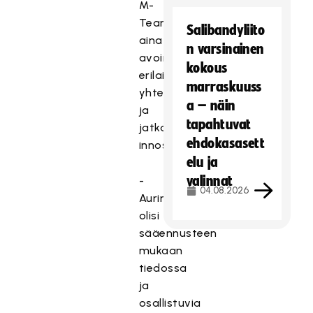
M-
Teamissa
Salibandyliito
aina
n varsinainen
avoimesti
kokous
erilaisiin
marraskuuss
yhteistyömalleihin,
a – näin
ja
tapahtuvat
jatkaa
ehdokasasett
innostuneena:
elu ja
valinnat
-
04.08.2026
Aurinkoa
olisi
sääennusteen
mukaan
tiedossa
ja
osallistuvia