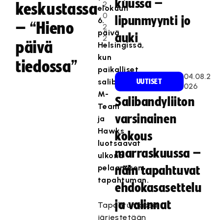
kuussa –
2
keskustassa
elokuun
0
lipunmyynti jo
6.
– “Hieno
2
päivä
auki
2
päivä
Helsingissä,
kun
tiedossa”
paikalliset
04.08.2
salibandyseurat
UUTISET
026
M-
Salibandyliiton
Team
varsinainen
ja
Hawks
kokous
luotsaavat
marraskuussa –
ulkona
pelaamisen
näin tapahtuvat
tapahtuman.
ehdokasasettelu
ja valinnat
Tapahtumassa
järjestetään