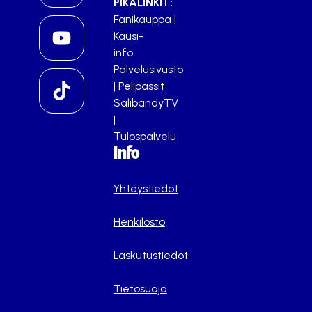
PIKALINKIT:
Fanikauppa
|
Kausi-
info
Palvelusivusto
|
Pelipassit
SalibandyTV
|
Tulospalvelu
Info
Yhteystiedot
Henkilöstö
Laskutustiedot
Tietosuoja