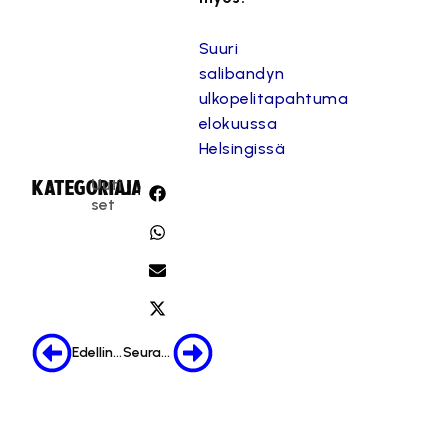
Suuri
salibandyn
ulkopelitapahtuma
elokuussa
Helsingissä
Uuti
KATEGORIA:
JAA:
set
Edellinen
Seuraava