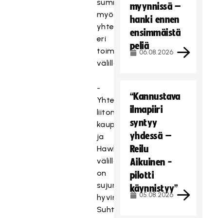
summaa
myynnissä –
myös
hanki ennen
yhteistyötä
ensimmäistä
eri
peliä
toimijoiden
06.08.2026
välillä:
-
“Kannustava
Yhteistyö
ilmapiiri
liiton,
syntyy
kaupungin
yhdessä –
ja
Reilu
Hawksin
välillä
Aikuinen -
on
pilotti
sujunut
käynnistyy”
05.08.2026
hyvin.
Suhtaudumme