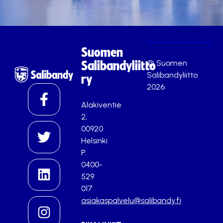
Suomen
© Suomen
Salibandyliitto
Salibandyliitto
ry
2026
Alakiventie
2,
00920
Helsinki
P.
0400-
529
017
asiakaspalvelu@salibandy.fi