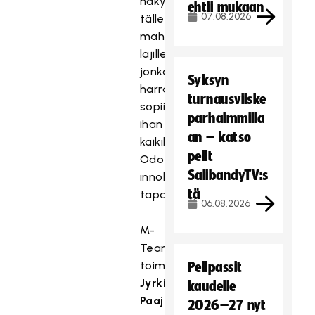
näkyvyyttä
ehtii mukaan
07.08.2026
tälle
mahtavalle
lajille,
jonka
Syksyn
harrastaminen
turnausvilske
sopii
parhaimmilla
ihan
an – katso
kaikille.
pelit
Odotamme
SalibandyTV:s
innolla
tä
tapahtumaa!
06.08.2026
M-
Teamin
toiminnanjohtaja
Pelipassit
Jyrki
kaudelle
Paajanen
2026–27 nyt