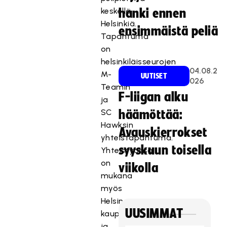
keskellä
hanki ennen
Helsinkiä.
ensimmäistä peliä
Tapahtuma
on
helsinkiläisseurojen
04.08.2
M-
UUTISET
026
Teamin
F-liigan alku
ja
SC
häämöttää:
Hawksin
Avauskierrokset
yhteistapahtuma.
syyskuun toisella
Yhteistyössä
on
viikolla
mukana
myös
Helsingin
UUSIMMAT
kaupunki
ja