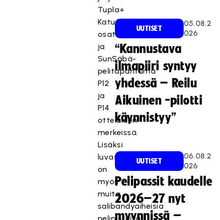
Tupla+
Katusählyn
05.08.2
UUTISET
026
osaturnaus
ja
“Kannustava
SunSäbä-
ilmapiiri syntyy
pelitapahtuma
yhdessä – Reilu
P12
ja
Aikuinen -pilotti
P14
käynnistyy”
otteluiden
merkeissä.
Lisäksi
06.08.2
luvassa
UUTISET
026
on
Pelipassit kaudelle
myös
muita
2026–27 nyt
salibandyaiheisia
myynnissä –
pelipisteitä