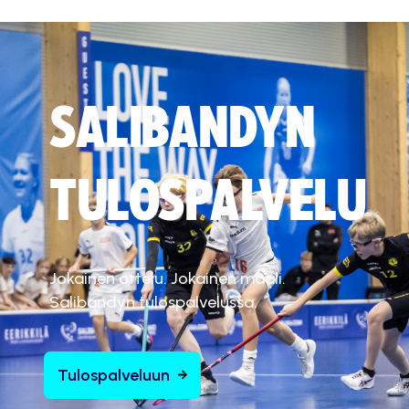
SALIBANDYN
TULOSPALVELU
Jokainen ottelu. Jokainen maali.
Salibandyn tulospalvelussa.
Tulospalveluun