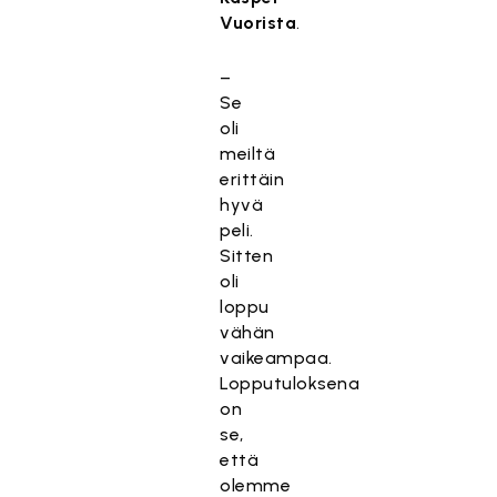
Vuorista
.
–
Se
oli
meiltä
erittäin
hyvä
peli.
Sitten
oli
loppu
vähän
vaikeampaa.
Lopputuloksena
on
se,
että
olemme