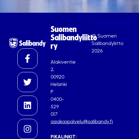
Suomen
© Suomen
Salibandyliitto
Salibandyliitto
ry
2026
Alakiventie
2,
00920
Helsinki
P.
0400-
529
017
asiakaspalvelu@salibandy.fi
PIKALINKIT: