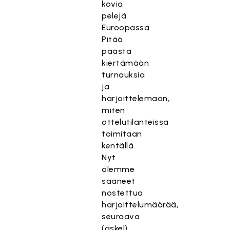
kovia
pelejä
Euroopassa.
Pitää
päästä
kiertämään
turnauksia
ja
harjoittelemaan,
miten
ottelutilanteissa
toimitaan
kentällä.
Nyt
olemme
saaneet
nostettua
harjoittelumäärää,
seuraava
(askel)