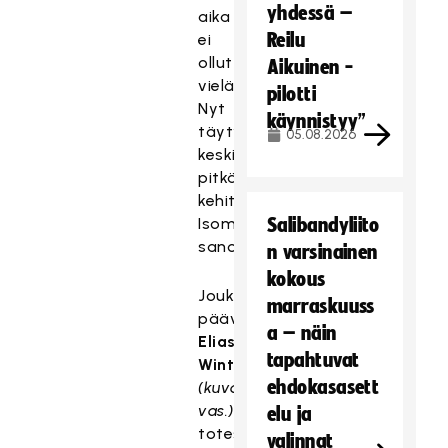
yhdessä –
aika
Reilu
ei
ollut
Aikuinen -
vielä.
pilotti
Nyt
käynnistyy”
täytyy
05.08.2026
keskittyä
pitkään
kehityksen,
Isometsä
Salibandyliito
sanoo.
n varsinainen
kokous
Joukkueen
marraskuuss
päävalmentaja
a – näin
Elias
tapahtuvat
Winter
ehdokasasett
(kuvassa
vas.)
elu ja
totesi
valinnat