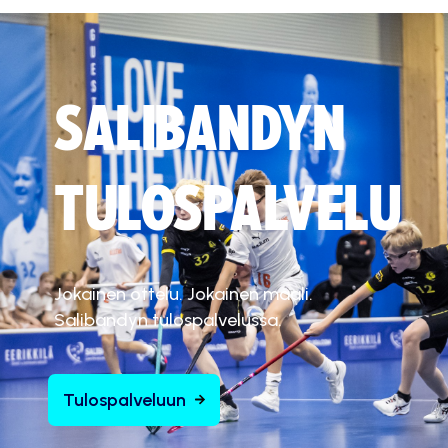
SALIBANDYN
TULOSPALVELU
Jokainen ottelu. Jokainen maali.
Salibandyn tulospalvelussa.
Tulospalveluun