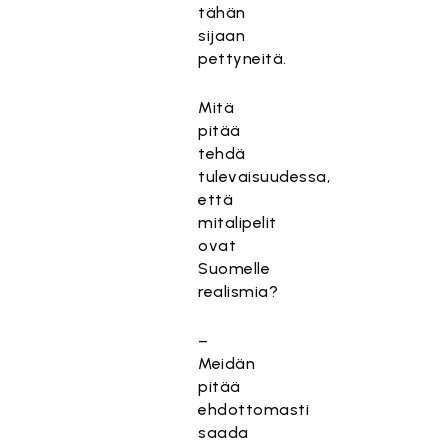
tähän
sijaan
pettyneitä.
Mitä
pitää
tehdä
tulevaisuudessa,
että
mitalipelit
ovat
Suomelle
realismia?
–
Meidän
pitää
ehdottomasti
saada