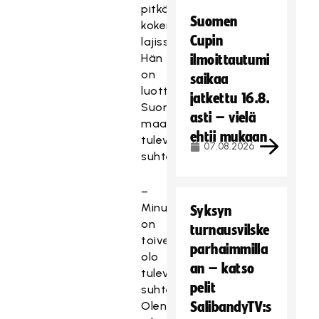
pitkä
Suomen
kokemus
Cupin
lajissa.
Hän
ilmoittautumi
on
saikaa
luottavainen
jatkettu 16.8.
Suomen
asti – vielä
maajoukkueen
ehtii mukaan
tulevaisuuden
07.08.2026
suhteen.
–
Minulla
Syksyn
on
turnausvilske
toiveikas
parhaimmilla
olo
an – katso
tulevaisuuden
pelit
suhteen.
Olen
SalibandyTV:s