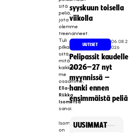
sitä
syyskuun toisella
peliä,
viikolla
jota
olemme
treenanneet.
Tuli
06.08.2
UUTISET
pilkahduksia
026
siitä,
Pelipassit kaudelle
mitä
2026–27 nyt
kaikkea
me
myynnissä –
osaamme,
hanki ennen
Ella-
Riikka
ensimmäistä peliä
Isometsä
sanoi.
Isometsällä
UUSIMMAT
on