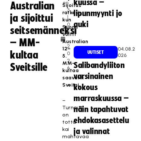
kuussa –
en
Australian
Sijoitus
3
lipunmyynti jo
ratkesi,
ja sijoittui
1.
kun
auki
0
Suomi
seitsemänneksi
5
voitti
.
– MM-
Australian
2
12–
04.08.2
kultaa
UUTISET
0
026
5.
2
MM-
Salibandyliiton
Sveitsille
6
kultaa
varsinainen
saavutti
Sveitsi.
kokous
marraskuussa –
–
Turnaus
näin tapahtuvat
on
ehdokasasettelu
totta
kai
ja valinnat
mahtavaa