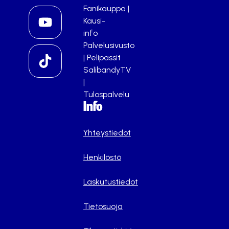
Fanikauppa
|
Kausi-
info
Palvelusivusto
|
Pelipassit
SalibandyTV
|
Tulospalvelu
Info
Yhteystiedot
Henkilöstö
Laskutustiedot
Tietosuoja