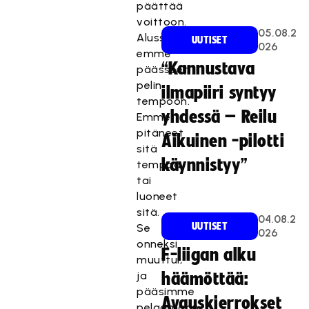
päättää
voittoon.
05.08.2
Alussa
UUTISET
026
emme
“Kannustava
päässeet
pelin
ilmapiiri syntyy
tempoon.
yhdessä – Reilu
Emme
pitäneet
Aikuinen -pilotti
sitä
käynnistyy”
tempoa
tai
luoneet
sitä.
04.08.2
UUTISET
Se
026
onneksi
F-liigan alku
muuttui,
ja
häämöttää:
pääsimme
Avauskierrokset
pelaamaan