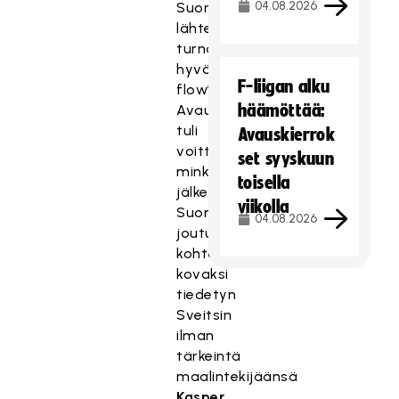
04.08.2026
Suomen
lähteneen
turnaukseen
hyvällä
F-liigan alku
flow’lla.
häämöttää:
Avauspelissä
tuli
Avauskierrok
voitto,
set syyskuun
minkä
toisella
jälkeen
viikolla
Suomi
04.08.2026
joutui
kohtaamaan
kovaksi
tiedetyn
Sveitsin
ilman
tärkeintä
maalintekijäänsä
Kasper