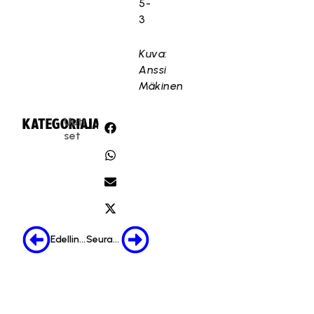
5-
3
Kuva:
Anssi
Mäkinen
Uuti
KATEGORIA:
JAA:
set
Edellinen
Seuraava