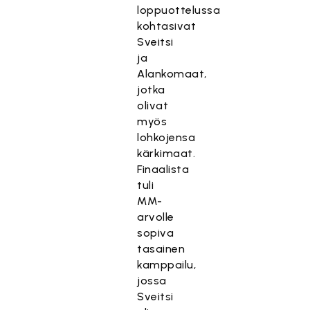
loppuottelussa
kohtasivat
Sveitsi
ja
Alankomaat,
jotka
olivat
myös
lohkojensa
kärkimaat.
Finaalista
tuli
MM-
arvolle
sopiva
tasainen
kamppailu,
jossa
Sveitsi