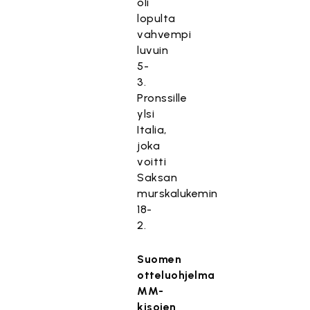
oli
lopulta
vahvempi
luvuin
5-
3.
Pronssille
ylsi
Italia,
joka
voitti
Saksan
murskalukemin
18-
2.
Suomen
otteluohjelma
MM-
kisojen