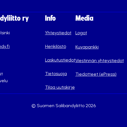
yliitto ry
Info
Media
lsinki
Yhteystiedot
Logot
dy.fi
Henkilöstö
Kuvapankki
Laskutustiedot
Viestinnän yhteystiedot
Tietosuoja
it
Tiedotteet (ePressi)
velu
Tilaa uutiskirje
© Suomen Salibandyliitto 2026