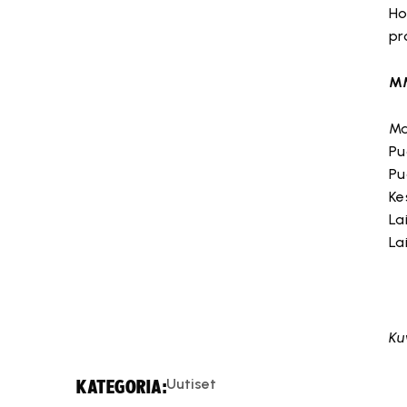
Ho
pr
MM
Ma
Pu
Pu
Ke
La
La
Ku
Uutiset
KATEGORIA: