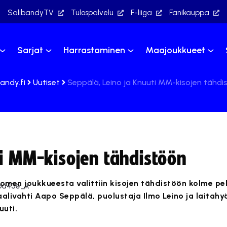
SalibandyTV
Tulospalvelu
F-liiga
Fanikauppa
Sarjat
Harrastaminen
Maajoukkueet
andy.fi
Uutiset
Seppälä, Leino ja Knuuti MM-kisojen tähdi
ti MM-kisojen tähdistöön
omen joukkueesta valittiin kisojen tähdistöön kolme pel
alivahti Aapo Seppälä, puolustaja Ilmo Leino ja laitah
uuti.