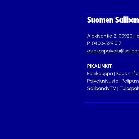
Suomen Saliband
Alakiventie 2, 00920 He
P. 0400-529 017
asiakaspalvelu@saliban
PIKALINKIT:
Fanikauppa
|
Kausi-info
Palvelusivusto
|
Pelipass
SalibandyTV
|
Tulospal