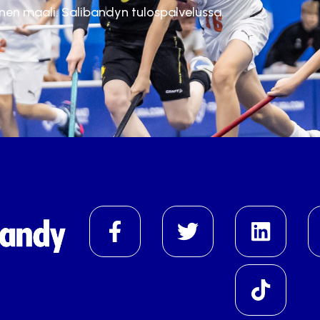
inen maali. Salibandyn tulospalvelussa.