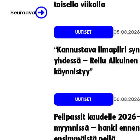
toisella viikolla
Seuraava
05.08.2026
UUTISET
“Kannustava ilmapiiri sy
yhdessä – Reilu Aikuinen 
käynnistyy”
06.08.2026
UUTISET
Pelipassit kaudelle 2026
myynnissä – hanki ennen
ensimmäistä peliä