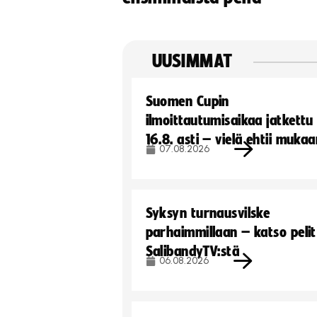
UUSIMMAT
Suomen Cupin
ilmoittautumisaikaa jatkettu
16.8. asti – vielä ehtii muka
07.08.2026
Syksyn turnausvilske
parhaimmillaan – katso pelit
SalibandyTV:stä
06.08.2026