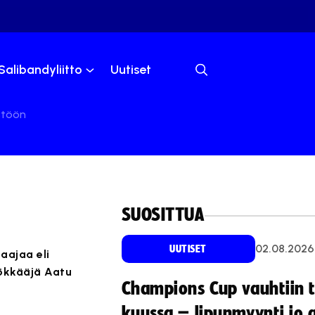
Salibandyliitto
Uutiset
stöön
SUOSITTUA
02.08.2026
UUTISET
aajaa eli
yökkääjä Aatu
Champions Cup vauhtiin 
kuussa – lipunmyynti jo 