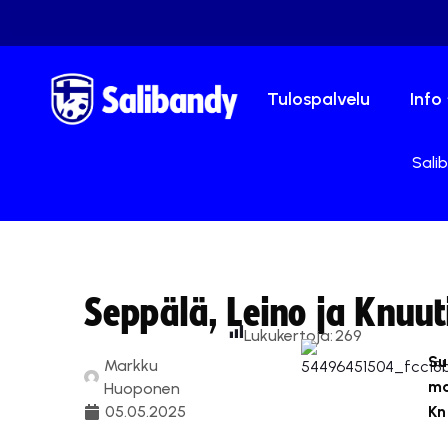
Tulospalvelu
Info
Salib
Seppälä, Leino ja Knuu
Lukukertoja:
269
Su
Markku
ma
Huoponen
05.05.2025
Kn