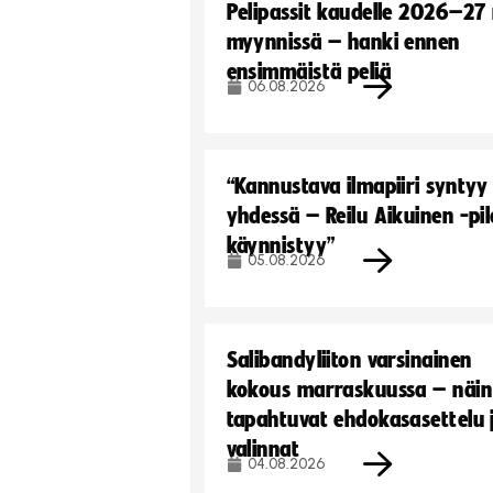
Pelipassit kaudelle 2026–27
myynnissä – hanki ennen
ensimmäistä peliä
06.08.2026
“Kannustava ilmapiiri syntyy
yhdessä – Reilu Aikuinen -pil
käynnistyy”
05.08.2026
Salibandyliiton varsinainen
kokous marraskuussa – näin
tapahtuvat ehdokasasettelu 
valinnat
04.08.2026