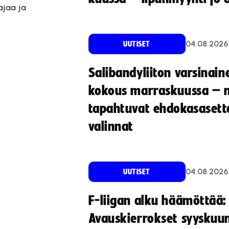
ajaa ja
04.08.2026
UUTISET
Salibandyliiton varsinain
kokous marraskuussa – 
tapahtuvat ehdokasasette
valinnat
04.08.2026
UUTISET
F-liigan alku häämöttää:
Avauskierrokset syyskuu