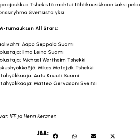
peajoukkue Tshekistä mahtui tähtikuusikkoon kaksi pela
onssiryhmä Sveitsistä yksi.
-turnauksen All Stars:
alivahti: Aapo Seppälä Suomi
olustaja: Ilmo Leino Suomi
olustaja: Michael Wertheim Tshekki
skushyökkääjä: Mikes Motejzik Tshekki
itahyökkääjä: Aatu Knuuti Suomi
itahyökkääjä: Matteo Gervasoni Sveitsi
vat: IFF ja Henri Keränen
JAA: