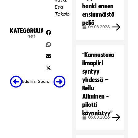
hanki ennen
Esa
Takalo
ensimmäistä
peliä
06.08.2026
Uuti
KATEGORIA:
JAA:
set
“Kannustava
ilmapiiri
syntyy
yhdessä –
Edellinen
Seuraava
Reilu
Aikuinen -
pilotti
käynnistyy”
05.08.2026