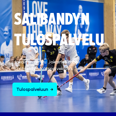
SALIBANDYN
TULOSPALVELU
Jokainen ottelu. Jokainen maali.
Salibandyn tulospalvelussa.
Tulospalveluun