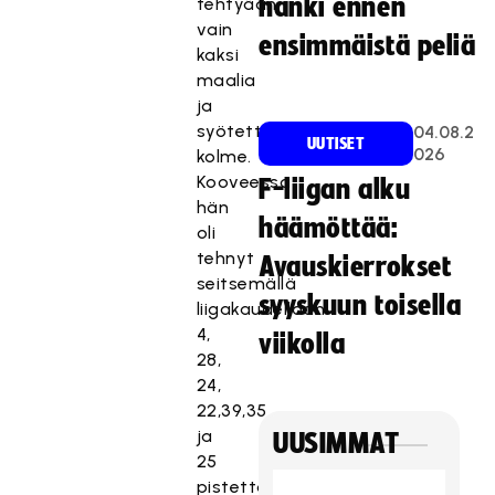
hanki ennen
tehtyään
vain
ensimmäistä peliä
kaksi
maalia
ja
syötettyään
04.08.2
UUTISET
026
kolme.
Kooveessa
F-liigan alku
hän
häämöttää:
oli
tehnyt
Avauskierrokset
seitsemällä
syyskuun toisella
liigakaudellaan
4,
viikolla
28,
24,
22,39,35
ja
UUSIMMAT
25
pistettä