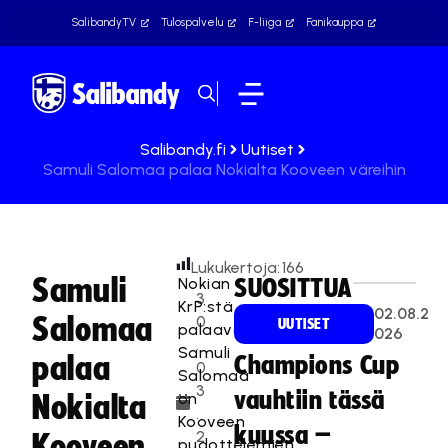
SalibandyTV
Tulospalvelu
F-liiga
Fanikauppa
Salibandy.fi
Uutiset
Samuli Salomaa palaa Nokialta Kooveen väreihin
Lukukertoja:
166
Samuli
Nokian
SUOSITTUA
3
KrP:stä
02.08.2
Salomaa
0
UUTISET
palaava
026
.
Samuli
palaa
Champions Cup
0
Salomaa
3
vauhtiin tässä
on
Nokialta
.
Kooveen
kuussa –
2
Kooveen
pudottelemien