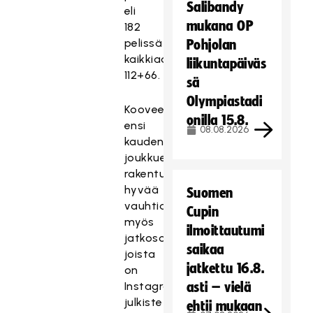
Salibandy
eli
mukana OP
182
pelissä
Pohjolan
kaikkiaan
liikuntapäiväs
112+66.
sä
Olympiastadi
Kooveen
onilla 15.8.
ensi
08.08.2026
kauden
joukkue
rakentuu
hyvää
Suomen
vauhtia
Cupin
myös
ilmoittautumi
jatkosopimuksilla,
saikaa
joista
jatkettu 16.8.
on
Instagramissa
asti – vielä
julkistettu
ehtii mukaan