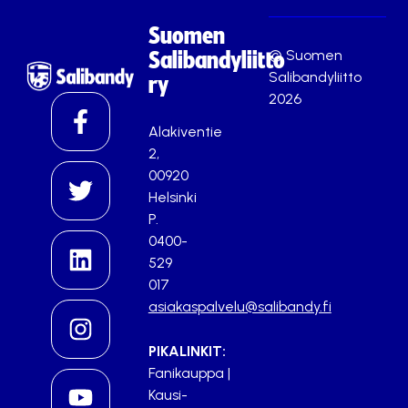
Suomen
© Suomen
Salibandyliitto
Salibandyliitto
ry
2026
Alakiventie
2,
00920
Helsinki
P.
0400-
529
017
asiakaspalvelu@salibandy.fi
PIKALINKIT:
Fanikauppa
|
Kausi-