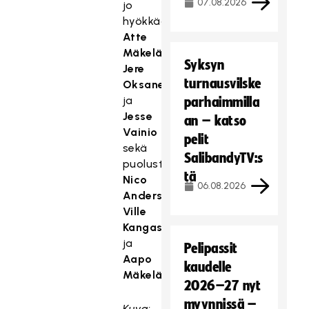
07.08.2026
jo
hyökkääjät
Atte
Mäkelä
,
Syksyn
Jere
turnausvilske
Oksanen
ja
parhaimmilla
Jesse
an – katso
Vainio
pelit
sekä
SalibandyTV:s
puolustajat
tä
Nico
06.08.2026
Andersson
,
Ville
Kangasmäki
ja
Pelipassit
Aapo
kaudelle
Mäkelä
.
2026–27 nyt
myynnissä –
Kuva: