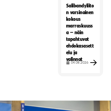
Salibandyliito
n varsinainen
kokous
marraskuuss
a – näin
tapahtuvat
ehdokasasett
elu ja
valinnat
04.08.2026