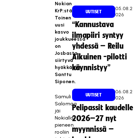
Nokian
05.08.2
KrP:stä.
UUTISET
026
Toinen
“Kannustava
uusi
kasvo
ilmapiiri syntyy
joukkueessa
yhdessä – Reilu
on
Josbasta
Aikuinen -pilotti
siirtyvä
käynnistyy”
hyökkääjä
Santtu
Siponen.
06.08.2
UUTISET
Samuli
026
Salomaa
Pelipassit kaudelle
jäi
2026–27 nyt
Nokialla
pieneen
myynnissä –
rooliin