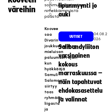
0
lipunmyynti jo
sopimusjulkistusten
väreihin
2
nimekkäimmästä
auki
0
päästä.
Koovee
04.08.2
saa
UUTISET
026
Divarin
joukkueeseensa
Salibandyliiton
mieluisan
varsinainen
paluumuuttajan,
kun
kokous
hyökkääjä
marraskuussa –
Samuli
Salomaa
näin tapahtuvat
siirtyy
ehdokasasettelu
taas
ryhmään
ja valinnat
liigasta
ja