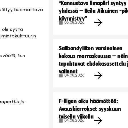
“Kannustava ilmapiiri syntyy
 sisältyy huomattava
yhdessä – Reilu Aikuinen -pil
käynnistyy”
05.08.2026
 ole syytä
oimintakulttuurin
Salibandyliiton varsinainen
eväällä, kun
kokous marraskuussa – näin
tapahtuvat ehdokasasettelu 
valinnat
04.08.2026
F-liigan alku häämöttää:
raporttia ja -
Avauskierrokset syyskuun
toisella viikolla
04.08.2026