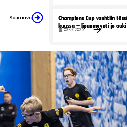
Seuraava
Champions Cup vauhtiin täss
kuussa – lipunmyynti jo auki
02.08.2026