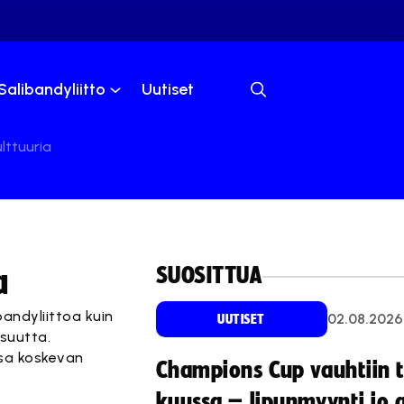
Salibandyliitto
Uutiset
lttuuria
SUOSITTUA
a
bandyliittoa kuin
02.08.2026
UUTISET
isuutta.
nsa koskevan
Champions Cup vauhtiin 
kuussa – lipunmyynti jo 