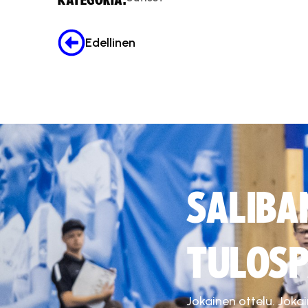
KATEGORIA:
Edellinen
SALIBA
TULOSP
Jokainen ottelu. Joka