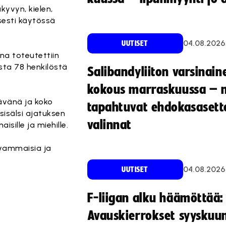
kyvyn, kielen,
isesti käytössä
04.08.2026
UUTISET
na toteutettiin
sta 78 henkilöstä
Salibandyliiton varsinain
kokous marraskuussa – 
ävänä ja koko
tapahtuvat ehdokasasette
sisälsi ajatuksen
valinnat
aisille ja miehille.
svammaisia ja
04.08.2026
UUTISET
F-liigan alku häämöttää:
Avauskierrokset syyskuu