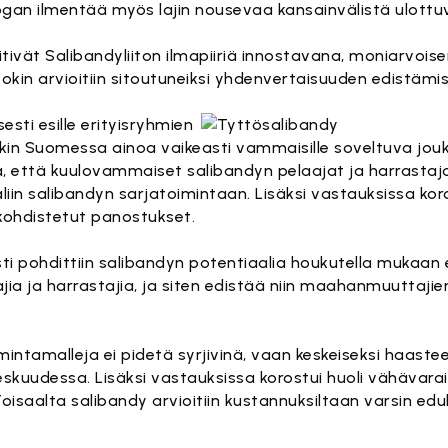
ogan ilmentää myös lajin nousevaa kansainvälistä ulottu
ivät Salibandyliiton ilmapiiriä innostavana, moniarvois
htokin arvioitiin sitoutuneiksi yhdenvertaisuuden edistämi
esti esille erityisryhmien
kin Suomessa ainoa vaikeasti vammaisille soveltuva joukk
, että kuulovammaiset salibandyn pelaajat ja harrastaj
iin salibandyn sarjatoimintaan. Lisäksi vastauksissa koro
 kohdistetut panostukset.
sesti pohdittiin salibandyn potentiaalia houkutella muka
a ja harrastajia, ja siten edistää niin maahanmuuttaji
tamalleja ei pidetä syrjivinä, vaan keskeiseksi haasteeksi
udessa. Lisäksi vastauksissa korostui huoli vähävarais
isaalta salibandy arvioitiin kustannuksiltaan varsin edull