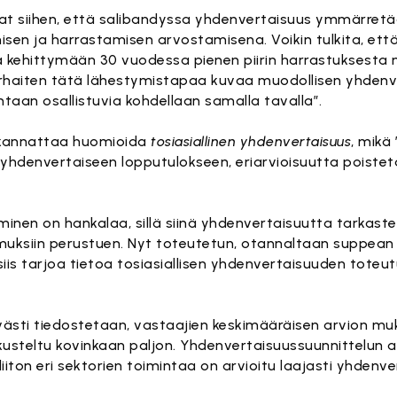
avat siihen, että salibandyssa yhdenvertaisuus ymmärret
misen ja harrastamisen arvostamisena. Voikin tulkita, et
 kehittymään 30 vuodessa pienen piirin harrastuksesta 
 parhaiten tätä lähestymistapaa kuvaa muodollisen yhdenv
mintaan osallistuvia kohdellaan samalla tavalla”.
 kannattaa huomioida
tosiasiallinen yhdenvertaisuus
, mikä
 yhdenvertaiseen lopputulokseen, eriarvioisuutta poisteta
minen on hankalaa, sillä siinä yhdenvertaisuutta tarkast
kemuksiin perustuen. Nyt toteutetun, otannaltaan suppean
iis tarjoa tietoa tosiasiallisen yhdenvertaisuuden toteu
västi tiedostetaan, vastaajien keskimääräisen arvion m
eskusteltu kovinkaan paljon. Yhdenvertaisuussuunnittelun 
iiton eri sektorien toimintaa on arvioitu laajasti yhdenv