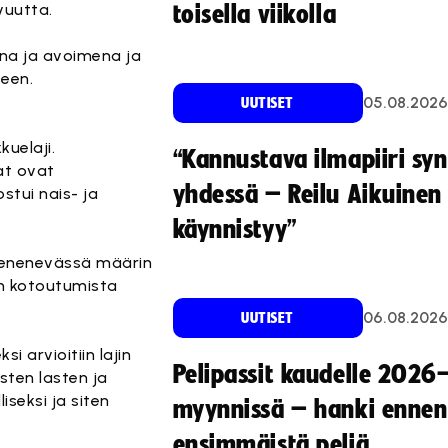
vuutta.
toisella viikolla
ena ja avoimena ja
seen.
05.08.2026
UUTISET
uelaji.
“Kannustava ilmapiiri sy
at ovat
yhdessä – Reilu Aikuinen 
stui nais- ja
käynnistyy”
an enenevässä määrin
en kotoutumista
06.08.2026
UUTISET
 arvioitiin lajin
Pelipassit kaudelle 2026
ten lasten ja
iseksi ja siten
myynnissä – hanki ennen
ensimmäistä peliä