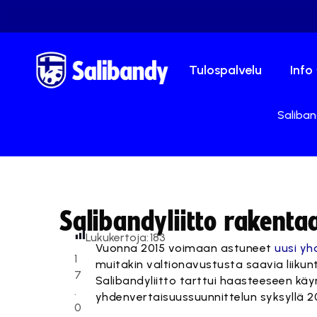
Tulospalvelu
Info
Saliban
Salibandyliitto rakenta
Lukukertoja:
183
Vuonna 2015 voimaan astuneet
uusi yh
1
muitakin valtionavustusta saavia liikun
7
Salibandyliitto tarttui haasteeseen kä
.
yhdenvertaisuussuunnittelun syksyllä 20
0