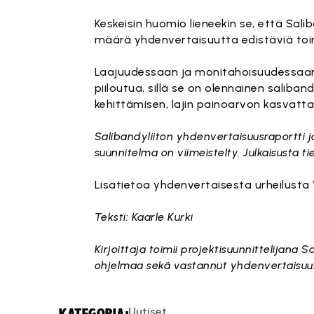
Keskeisin huomio lieneekin se, että Sal
määrä yhdenvertaisuutta edistäviä toi
Laajuudessaan ja monitahoisuudessaan 
piiloutua, sillä se on olennainen saliba
kehittämisen, lajin painoarvon kasvatt
Salibandyliiton yhdenvertaisuusraportti j
suunnitelma on viimeistelty. Julkaisusta t
Lisätietoa yhdenvertaisesta urheilusta
Teksti: Kaarle Kurki
Kirjoittaja toimii projektisuunnittelijana 
ohjelmaa sekä vastannut yhdenvertaisuusk
Uutiset