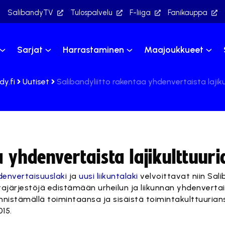
SalibandyTV
Tulospalvelu
F-liiga
Fanikauppa
Sarjat
Harrastaminen
Maajoukkueet
dy.fi
Uutiset
Salibandyliitto rakentaa yhdenvertaista lajiku
a yhdenvertaista lajikulttuuri
denvertaisuuslaki
ja
uusi liikuntalaki
velvoittavat niin Sali
tajärjestöjä edistämään urheilun ja liikunnan yhdenverta
ynnistämällä toimintaansa ja sisäistä toimintakulttuuria
15.