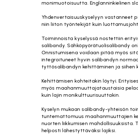
monimuotoisuutta. Englanninkielinen sl
Yhdenvertaisuuskyselyyn vastanneet pit
niin liiton työntekijät kuin luottamusjo
Toiminnoista kyselyssä nostettiin erityis
salibandy. Sähköpyörätuolisalibandy on
Onnistumisena voidaan pitää myös sitä
integroituneet hyvin salibandyn normaal
tyttösalibandyn kehittäminen ja siihen
Kehittämisen kohteitakin löytyi. Erityi
myös maahanmuuttajataustaisia pelaaji
kuin lajin monikulttuurisuuttakin.
Kyselyn mukaan salibandy-yhteisön toimin
tuntemattomuus maahanmuuttajien kesku
nuorten liikkumisen mahdollisuuksista. To
helposti lähestyttäväksi lajiksi.