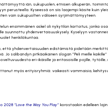
ättömyyttä iän, sukupuolen, etnisen alkuperän, toiminta
yn perusteella. Kyseessä on siis laajempi käsite kuin yle
miten vain sukupuolten väliseen syrjimättömyyteen.
elun ensimmäinen askel oli nykytilan kartoitus, jonka osa
alle suunnattu yhdenvertaisuuskysely. Kyselyyn vastannei
puolet henkilökuntaa.
tä, että yhdenvertaisuuden edistämistä pidetään merkitt
 Jo salibandyn pitkäaikainen slogan ”Peli meille kaikille” 
ltuvuudesta eri-ikäisille ja eritasoisille pojille, tytöille, n
iikuttanut myös erityisryhmiä: vaikeasti vammaisia, kehity
tö on estetty, koska se vaatii markkinointievästeitä.
Hyväksy markkinointievästeet
sio 2028
”Love the Way You Play”
korostaakin edelleen lajin