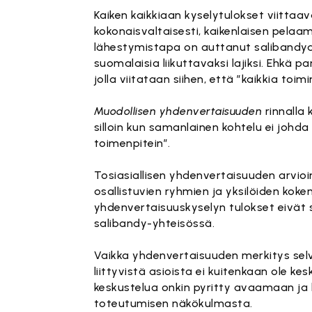
Kaiken kaikkiaan kyselytulokset viitta
kokonaisvaltaisesti, kaikenlaisen pelaa
lähestymistapa on auttanut salibandya
suomalaisia liikuttavaksi lajiksi. Ehkä
jolla viitataan siihen, että ”kaikkia toi
Muodollisen yhdenvertaisuuden
rinnalla
silloin kun samanlainen kohtelu ei johda
toimenpitein”.
Tosiasiallisen yhdenvertaisuuden arvioi
osallistuvien ryhmien ja yksilöiden ko
yhdenvertaisuuskyselyn tulokset eivät s
salibandy-yhteisössä.
Vaikka yhdenvertaisuuden merkitys sel
liittyvistä asioista ei kuitenkaan ole k
keskustelua onkin pyritty avaamaan ja l
toteutumisen näkökulmasta.