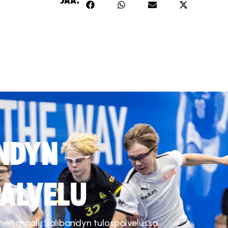
JAA:
NDYN
ALVELU
inen maali. Salibandyn tulospalvelussa.