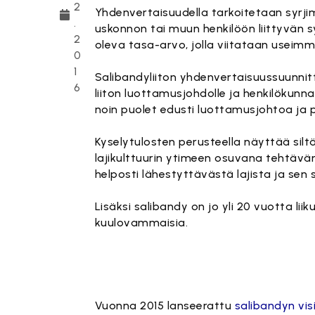
2
Yhdenvertaisuudella tarkoitetaan syrjim
.
uskonnon tai muun henkilöön liittyvän sy
2
oleva tasa-arvo, jolla viitataan useim
0
1
Salibandyliiton yhdenvertaisuussuunnitt
6
liiton luottamusjohdolle ja henkilökunn
noin puolet edusti luottamusjohtoa ja 
Kyselytulosten perusteella näyttää sil
lajikulttuurin ytimeen osuvana tehtävänä.
helposti lähestyttävästä lajista ja sen sove
Lisäksi salibandy on jo yli 20 vuotta l
kuulovammaisia.
Tämä sisäl
Vuonna 2015 lanseerattu
salibandyn vi