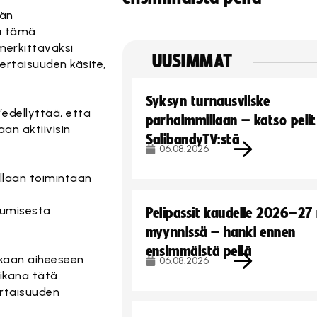
ään
tä tämä
merkittäväksi
UUSIMMAT
ertaisuuden käsite,
Syksyn turnausvilske
 ”edellyttää, että
parhaimmillaan – katso pelit
an aktiivisin
SalibandyTV:stä
06.08.2026
ellaan toimintaan
tumisesta
Pelipassit kaudelle 2026–27
myynnissä – hanki ennen
ensimmäistä peliä
ukaan aiheeseen
06.08.2026
aikana tätä
ertaisuuden