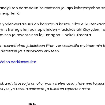
ibandyliiton normaaliin toimintaan ja lajin kehitystyöhön
menpiteitä.
yhdenvertaisuus on haastava käsite. Siltä ei kuitenkaan
ndyn strategisten painopisteiden – asiakaslähtöisyyden, t
amisen ja myönteisen laji-imagon – näkökulmasta.
a -suunnitelma julkaistaan liiton verkkosivuilla myöhemmin k
iedotetaan ja uutisoidaan erikseen.
Valon verkkosivuilta
.
Salibandyliitossa ja on ollut valmistelemassa yhdenvertaisuus
yselyn toteuttamisesta ja tulosten raportoinnista.