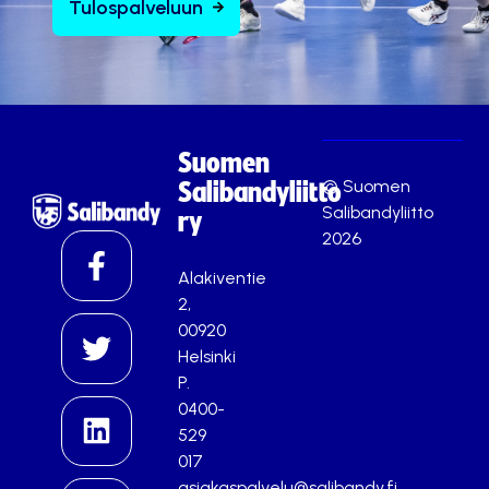
Tulospalveluun
Suomen
© Suomen
Salibandyliitto
Salibandyliitto
ry
2026
Alakiventie
2,
00920
Helsinki
P.
0400-
529
017
asiakaspalvelu@salibandy.fi