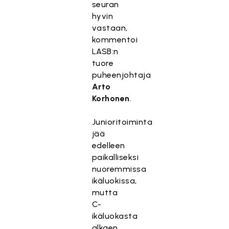
seuran
hyvin
vastaan,
kommentoi
LASB:n
tuore
puheenjohtaja
Arto
Korhonen
.
Junioritoiminta
jää
edelleen
paikalliseksi
nuoremmissa
ikäluokissa,
mutta
C-
ikäluokasta
alkaen