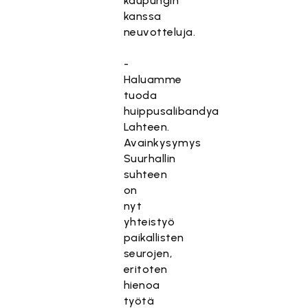
kaupungin
kanssa
neuvotteluja.
-
Haluamme
tuoda
huippusalibandya
Lahteen.
Avainkysymys
Suurhallin
suhteen
on
nyt
yhteistyö
paikallisten
seurojen,
eritoten
hienoa
työtä