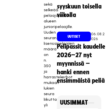
sekä
syyskuun toisella
selkeää
viikolla
pelaajapolkua
alueen
junioripelaajille.
Uuden
06.08.2
UUTISET
seuran
026
lisenssipelaajien
Pelipassit kaudelle
määrä
2026–27 nyt
on
n.
myynnissä –
350
hanki ennen
ja
harrastekerhot
ensimmäistä peliä
mukaan
lukien
seura
liikuttaa
UUSIMMAT
yli