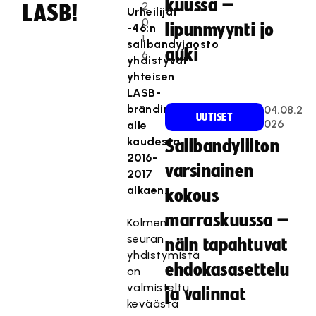
kuussa –
2
LASB!
Urheilijat
0
lipunmyynti jo
-46:n
1
salibandyjaosto
auki
6
yhdistyvät
yhteisen
LASB-
brändin
04.08.2
UUTISET
026
alle
kaudesta
Salibandyliiton
2016-
varsinainen
2017
alkaen.
kokous
marraskuussa –
Kolmen
seuran
näin tapahtuvat
yhdistymistä
ehdokasasettelu
on
valmisteltu
ja valinnat
keväästä