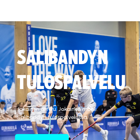
SALIBANDYN
TULOSPALVELU
Jokainen ottelu. Jokainen maali.
Salibandyn tulospalvelussa.