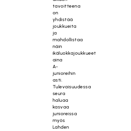
tavoitteena
on
yhdistää
joukkueita
ja
mahdollistaa
näin
ikäluokkajoukkueet
aina
A-
junioreihin
asti.
Tulevaisuudessa
seura
haluaa
kasvaa
junioreissa
myös
Lahden