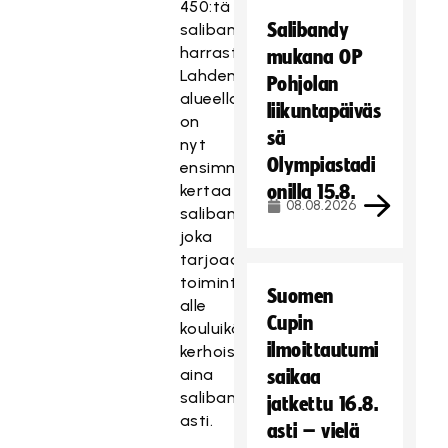
450:tä
Salibandy
salibandyn
harrastajaa.
mukana OP
Lahden
Pohjolan
alueella
liikuntapäiväs
on
sä
nyt
Olympiastadi
ensimmäistä
kertaa
onilla 15.8.
08.08.2026
salibandyseura,
joka
tarjoaa
toimintaa
Suomen
alle
Cupin
kouluikäisten
ilmoittautumi
kerhoista
aina
saikaa
salibandyliigaan
jatkettu 16.8.
asti.
asti – vielä