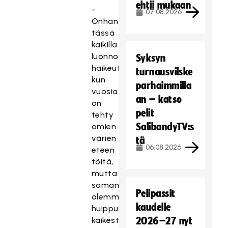
ehtii mukaan
-
07.08.2026
Onhan
tässä
kaikilla
luonnollista
Syksyn
haikeutta
turnausvilske
kun
parhaimmilla
vuosia
an – katso
on
pelit
tehty
SalibandyTV:s
omien
värien
tä
06.08.2026
eteen
töitä,
mutta
samanaikaisesti
Pelipassit
olemme
kaudelle
huippuinnostuneita
kaikesta
2026–27 nyt