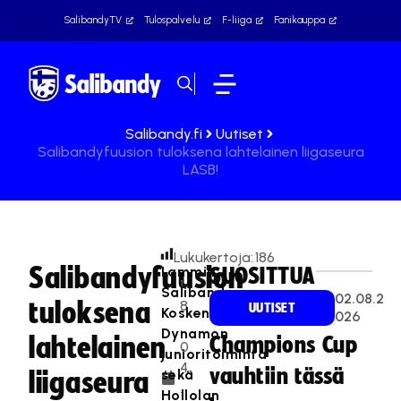
SalibandyTV
Tulospalvelu
F-liiga
Fanikauppa
Salibandy.fi
Uutiset
Salibandyfuusion tuloksena lahtelainen liigaseura
LASB!
Lukukertoja:
186
Salibandyfuusion
Lammin
SUOSITTUA
1
Salibandy,
02.08.2
tuloksena
8
UUTISET
Kosken
026
.
Dynamon
lahtelainen
Champions Cup
0
junioritoiminta
4
vauhtiin tässä
sekä
liigaseura
.
Hollolan