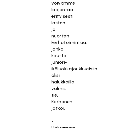
voivamme
laajentaa
erityisesti
lasten
ja
nuorten
kerhotoimintaa,
jonka
kautta
juniori-
ikäluokkajoukkueisiin
olisi
halukkailla
valmis
tie,
Korhonen
jatkoi.
-
Haluamme