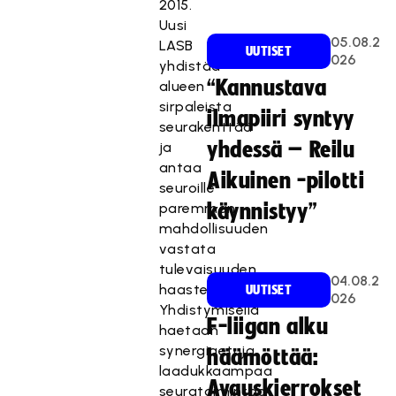
2015.
Uusi
05.08.2
LASB
UUTISET
026
yhdistää
“Kannustava
alueen
sirpaleista
ilmapiiri syntyy
seurakenttää
yhdessä – Reilu
ja
antaa
Aikuinen -pilotti
seuroille
paremman
käynnistyy”
mahdollisuuden
vastata
tulevaisuuden
04.08.2
haasteisiin.
UUTISET
026
Yhdistymisellä
F-liigan alku
haetaan
synergiaetuja,
häämöttää:
laadukkaampaa
Avauskierrokset
seuratoimintaa