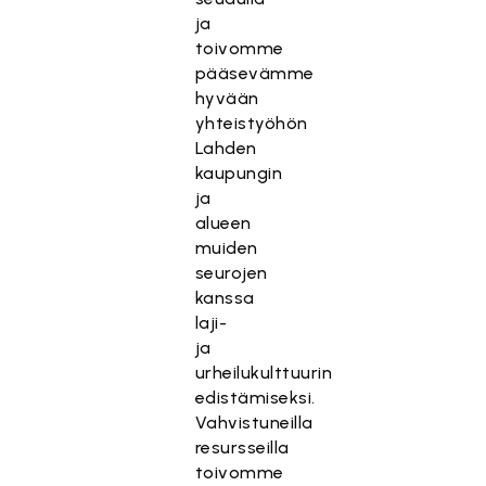
ja
toivomme
pääsevämme
hyvään
yhteistyöhön
Lahden
kaupungin
ja
alueen
muiden
seurojen
kanssa
laji-
ja
urheilukulttuurin
edistämiseksi.
Vahvistuneilla
resursseilla
toivomme