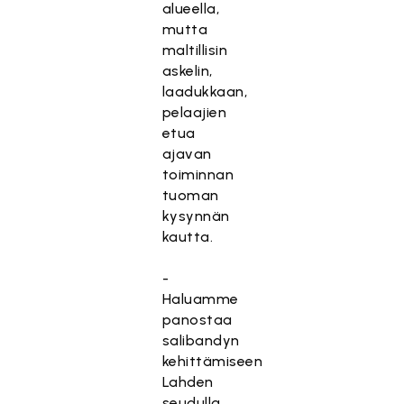
alueella,
mutta
maltillisin
askelin,
laadukkaan,
pelaajien
etua
ajavan
toiminnan
tuoman
kysynnän
kautta.
-
Haluamme
panostaa
salibandyn
kehittämiseen
Lahden
seudulla