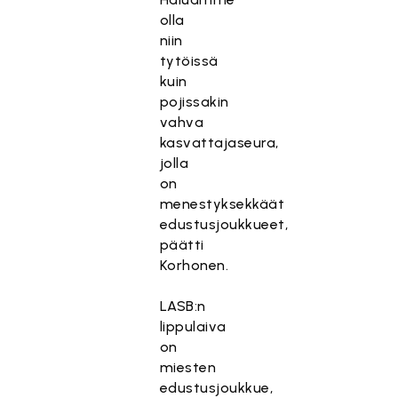
olla
niin
tytöissä
kuin
pojissakin
vahva
kasvattajaseura,
jolla
on
menestyksekkäät
edustusjoukkueet,
päätti
Korhonen.
LASB:n
lippulaiva
on
miesten
edustusjoukkue,