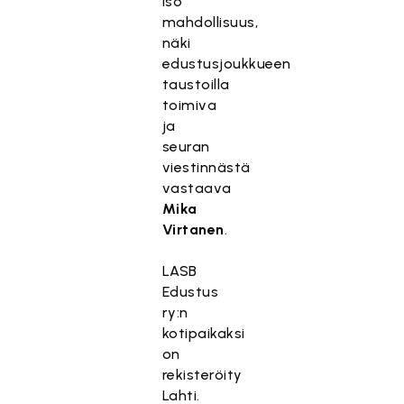
iso
mahdollisuus,
näki
edustusjoukkueen
taustoilla
toimiva
ja
seuran
viestinnästä
vastaava
Mika
Virtanen
.
LASB
Edustus
ry:n
kotipaikaksi
on
rekisteröity
Lahti.