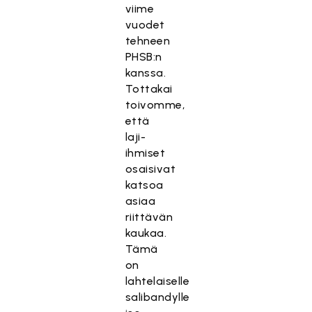
viime
vuodet
tehneen
PHSB:n
kanssa.
Tottakai
toivomme,
että
laji-
ihmiset
osaisivat
katsoa
asiaa
riittävän
kaukaa.
Tämä
on
lahtelaiselle
salibandylle