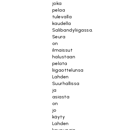
joka
pelaa
tulevalla
kaudella
Salibandyliigassa.
Seura
on
ilmaissut
halustaan
pelata
liigaottelunsa
Lahden
Suurhallissa
ja
asiasta
on
jo
käyty
Lahden