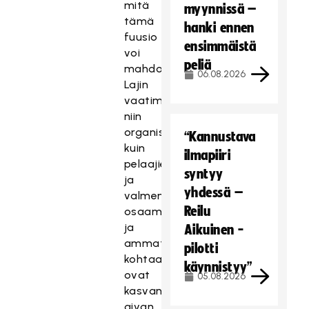
mitä
myynnissä –
tämä
hanki ennen
fuusio
ensimmäistä
voi
peliä
mahdollistaa.
06.08.2026
Lajin
vaatimukset
niin
organisaatioita
“Kannustava
kuin
ilmapiiri
pelaajien
syntyy
ja
yhdessä –
valmennuksen
Reilu
osaamista
ja
Aikuinen -
ammattimaisuutta
pilotti
kohtaan
käynnistyy”
ovat
05.08.2026
kasvaneet
aivan