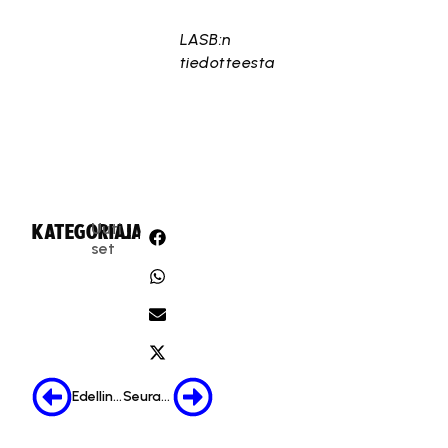
LASB:n
tiedotteesta
Uuti
KATEGORIA:
JAA:
set
Edellinen
Seuraava