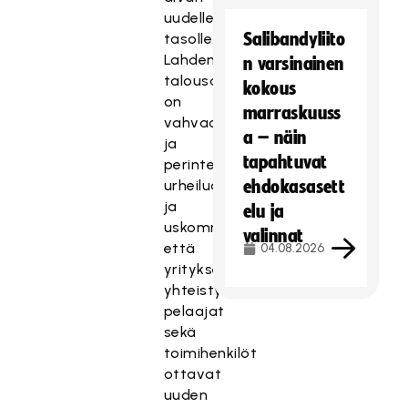
uudelle
Salibandyliito
tasolle.
Lahden
n varsinainen
talousalue
kokous
on
marraskuuss
vahvaa
a – näin
ja
tapahtuvat
perinteikästä
urheilualuetta
ehdokasasett
ja
elu ja
uskomme,
valinnat
että
04.08.2026
yritykset,
yhteistyökumppanit,
pelaajat
sekä
toimihenkilöt
ottavat
uuden